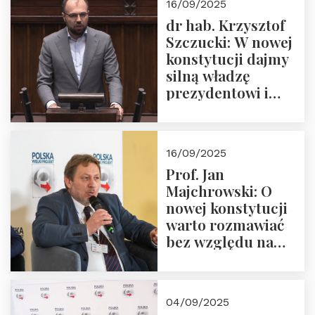
16/09/2025
dr hab. Krzysztof
Szczucki: W nowej
konstytucji dajmy
silną władzę
prezydentowi i
pożegnajmy
dziedzictwo
Okrągłego Stołu
16/09/2025
Prof. Jan
Majchrowski: O
nowej konstytucji
warto rozmawiać
bez względu na
rezultat
04/09/2025