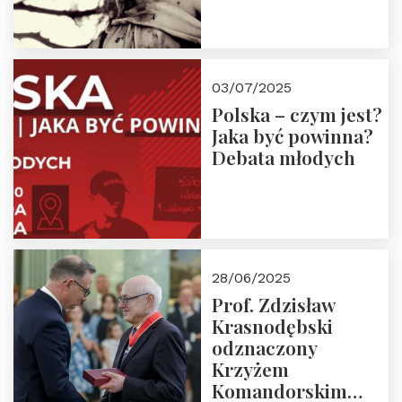
03/07/2025
Polska – czym jest?
Jaka być powinna?
Debata młodych
28/06/2025
Prof. Zdzisław
Krasnodębski
odznaczony
Krzyżem
Komandorskim