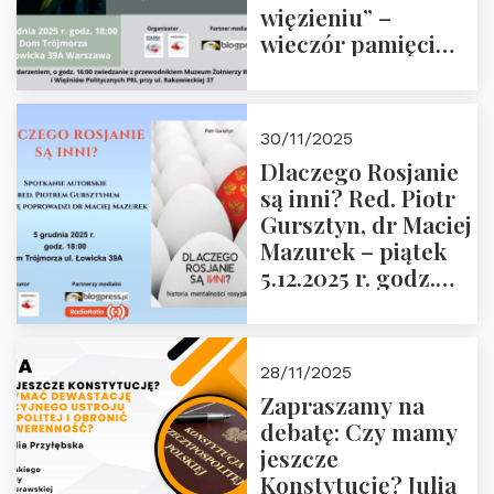
więzieniu” –
wieczór pamięci
Janusza
Krasińskiego o
godz. 18:00 oraz
30/11/2025
zwiedzanie
Dlaczego Rosjanie
Muzeum Żołnierzy
są inni? Red. Piotr
Wyklętych i
Gursztyn, dr Maciej
Więźniów
Mazurek – piątek
Politycznych PRL o
5.12.2025 r. godz.
godz. 16:00 – 19
18:00 Dom
grudnia 2025 r.
Trójmorza.
28/11/2025
Zapraszamy na
debatę: Czy mamy
jeszcze
Konstytucję? Julia