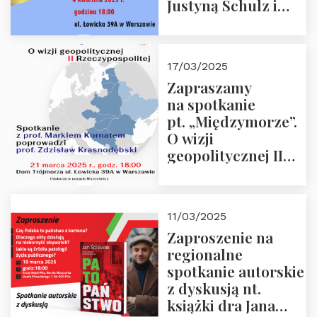
Justyną Schulz i
prof. Zdzisławem
Krasnodębskim – 4
kwietnia 2025 r. –
17/03/2025
“Rosja-Niemcy…”
Zapraszamy
na spotkanie
pt. „Międzymorze”.
O wizji
geopolitycznej II
Rzeczypospolitej –
21.03.2025 r. o godz.
18:00 – prof. Kornat
11/03/2025
i prof.
Zaproszenie na
Krasnodębski
regionalne
spotkanie autorskie
z dyskusją nt.
książki dra Jana