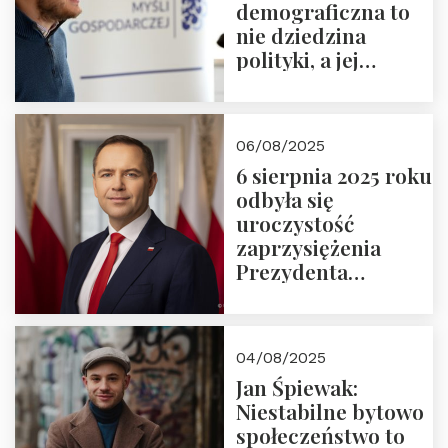
demograficzna to
nie dziedzina
polityki, a jej
wymiar
06/08/2025
6 sierpnia 2025 roku
odbyła się
uroczystość
zaprzysiężenia
Prezydenta
Rzeczypospolitej
Polskiej Pana
Karola
04/08/2025
Nawrockiego
Jan Śpiewak:
Niestabilne bytowo
społeczeństwo to