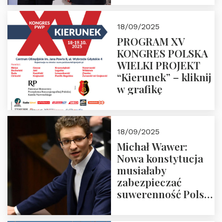
18/09/2025
PROGRAM XV
KONGRES POLSKA
WIELKI PROJEKT
“Kierunek” – kliknij
w grafikę
18/09/2025
Michał Wawer:
Nowa konstytucja
musiałaby
zabezpieczać
suwerenność Polski
i stanowić wyraz
jedności narodowej