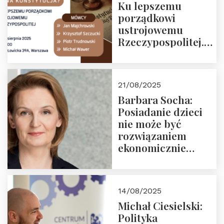
Ku lepszemu
porządkowi
ustrojowemu
Rzeczypospolitej.
Zapraszamy na
drugie spotkanie z
cyklu “Polska
21/08/2025
Nowego
Barbara Socha:
Ćwierćwiecza”
Posiadanie dzieci
nie może być
rozwiązaniem
ekonomicznie
nieracjonalnym
14/08/2025
Michał Ciesielski:
Polityka