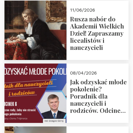
11/06/2026
Rusza nabór do
Akademii Wielkich
Dzieł! Zapraszamy
licealistów i
nauczycieli
08/04/2026
Jak odzyskać młode
pokolenie?
Poradnik dla
nauczycieli i
rodziców. Odcinek
6. Tranzycja
płciowa jako rytuał
przejścia.