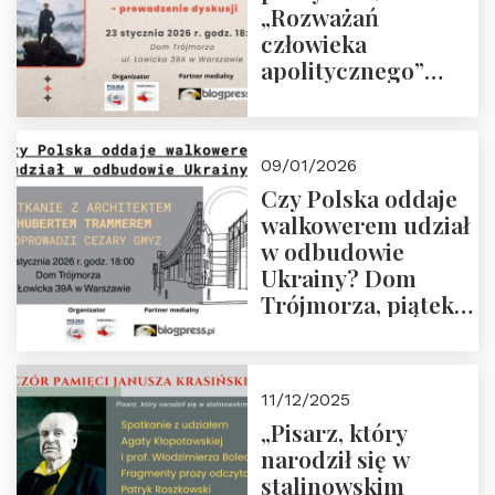
„Rozważań
człowieka
apolitycznego”
Manna. Dom
Trójmorza, piątek
23 stycznia 2026 r.,
09/01/2026
godz. 18:00.
Czy Polska oddaje
Zapraszamy!
walkowerem udział
w odbudowie
Ukrainy? Dom
Trójmorza, piątek
16 stycznia 2026 r.,
godz. 18:00.
Zapraszamy!
11/12/2025
„Pisarz, który
narodził się w
stalinowskim