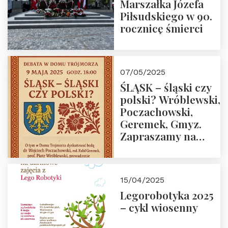
Marszałka Józefa
Piłsudskiego w 90.
rocznicę śmierci
07/05/2025
ŚLĄSK – śląski czy
polski? Wróblewski,
Poczachowski,
Geremek, Gmyz.
Zapraszamy na
spotkanie 9 maja
2025 r. o godz. 18:00
do Domu
15/04/2025
Trójmorza.
Legorobotyka 2025
– cykl wiosenny