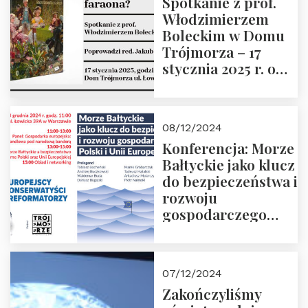
Spotkanie z prof.
Włodzimierzem
Boleckim w Domu
Trójmorza – 17
stycznia 2025 r. o
godz. 18:00.
Prowadzi red. Jakub
Moroz
08/12/2024
Konferencja: Morze
Bałtyckie jako klucz
do bezpieczeństwa i
rozwoju
gospodarczego
Polski i Unii
Europejskiej –
13.12.2024 r.
07/12/2024
ZAPRASZAMY
Zakończyliśmy