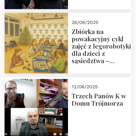
Orderu Odrodzenia
Polski
26/06/2025
Zbiórka na
powakacyjny cykl
zajęć z legorobotyki
dla dzieci z
sąsiedztwa –
wesprzyj
społeczno-
edukacyjną misję
12/06/2025
Fundacji
Trzech Panów K w
Domu Trójmorza