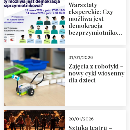
Warsztaty
eksperckie: Czy
możliwa jest
demokracja
bezprzymiotnikowa?
13-14 marca 2026 r.
w Domu Trójmorza.
Zapisz się!
31/01/2026
Zajęcia z robotyki –
nowy cykl wiosenny
dla dzieci
20/01/2026
Sztuka teatru –