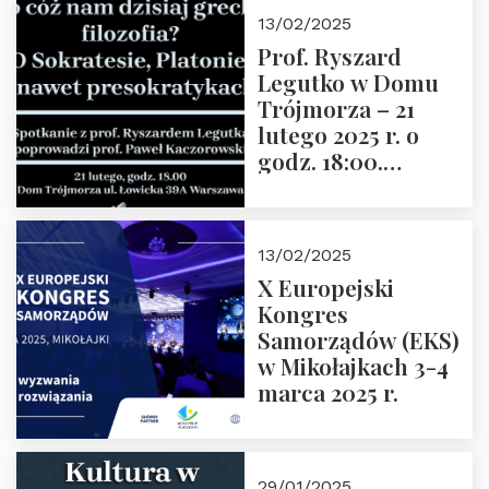
13/02/2025
Prof. Ryszard
Legutko w Domu
Trójmorza – 21
lutego 2025 r. o
godz. 18:00.
Spotkanie prowadzi
prof. Paweł
Kaczorowski.
13/02/2025
Zapraszamy
X Europejski
Kongres
Samorządów (EKS)
w Mikołajkach 3-4
marca 2025 r.
29/01/2025