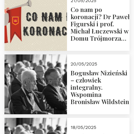
21/05/2025
Zapraszamy do
Co nam po
zapisów.
koronacji? Dr Paweł
Figurski i prof.
Michał Łuczewski w
Domu Trójmorza
30.05.2025 r. godz.
18:00. Zapraszamy!
20/05/2025
Bogusław Nizieński
– człowiek
integralny.
Wspomina
Bronisław Wildstein
18/05/2025