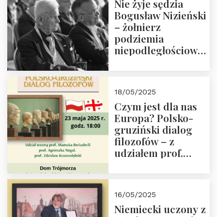
Nie żyje sędzia
Bogusław Nizieński
– żołnierz
podziemia
niepodległościowego
(NOW-AK), Kawaler
Orderu Orła
Białego, działacz
18/05/2025
społeczny, członek
Czym jest dla nas
Kapituły Nagrody
Europa? Polsko-
im. Prezydenta
gruziński dialog
Lecha
filozofów – z
Kaczyńskiego.
udziałem prof.
Wielki autorytet.
Mamuki
Beriashvili’ego, prof.
Agnieszki Nogal.
16/05/2025
Dom Trójmorza 23
Niemiecki uczony z
maja 2025 r. godz.