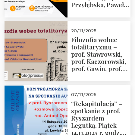
Przyłębska, Paweł
Jabłoński, Oskar
Kida, Magdalena
Murawska,
20/11/2025
Przemysław
Filozofia wobec
Sobolewski – 4
totalitaryzmu –
grudnia 2025 r.
prof. Stawrowski,
godz. 18:00.
prof. Kaczorowski,
prof. Gawin, prof.
Krasnodębski –
czwartek 27.11.2025
r. godz. 18:00
07/11/2025
“Rekapitulacja” –
spotkanie z prof.
Ryszardem
Legutką. Piątek
14.11.2025 r. godz.