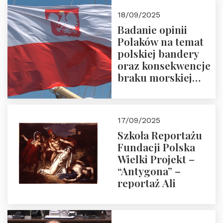
18/09/2025
Badanie opinii
Polaków na temat
polskiej bandery
oraz konsekwencje
braku morskiej
floty handlowej pod
narodową banderą
17/09/2025
Szkoła Reportażu
Fundacji Polska
Wielki Projekt –
“Antygona” –
reportaż Ali