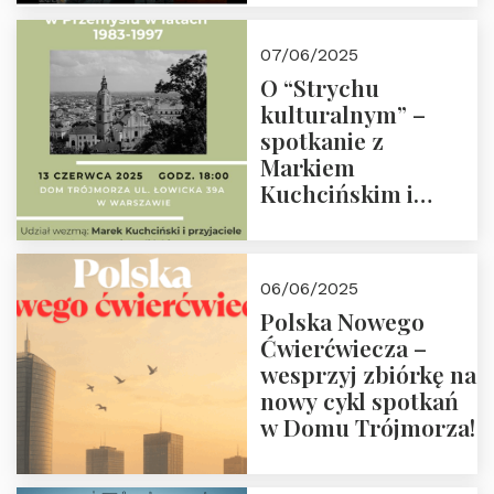
07/06/2025
O “Strychu
kulturalnym” –
spotkanie z
Markiem
Kuchcińskim i
przyjaciółmi.
Zapraszamy 13
czerwca 2025 r. o
06/06/2025
18:00
Polska Nowego
Ćwierćwiecza –
wesprzyj zbiórkę na
nowy cykl spotkań
w Domu Trójmorza!