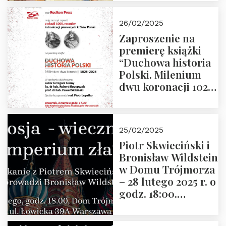
arcydzieła filozofii
europejskiej”
26/02/2025
Zaproszenie na
premierę książki
“Duchowa historia
Polski. Milenium
dwu koronacji 1025-
2025” autorstwa
Grzegorza
Górnego, 6 marca
25/02/2025
2025 r. godz. 17:30,
Piotr Skwieciński i
DAW ul. Miodowa
Bronisław Wildstein
17/19
w Domu Trójmorza
– 28 lutego 2025 r. o
godz. 18:00.
Zapraszamy!