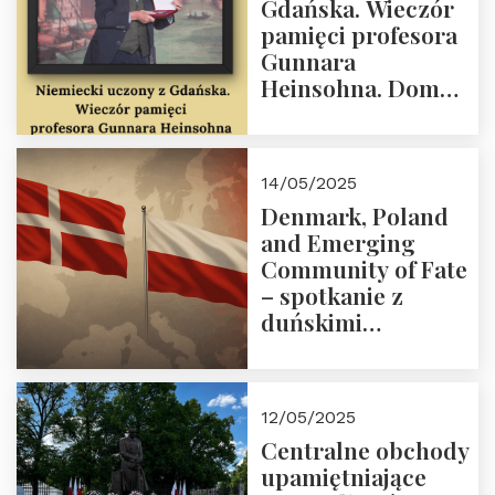
Gdańska. Wieczór
18:00.
pamięci profesora
Gunnara
Heinsohna. Dom
Trójmorza 16 maja
2025 r. godz. 18:00.
Zapraszamy!
14/05/2025
Denmark, Poland
and Emerging
Community of Fate
– spotkanie z
duńskimi
konserwatystami
młodego pokolenia
w Domu Trójmorza
12/05/2025
Centralne obchody
upamiętniające