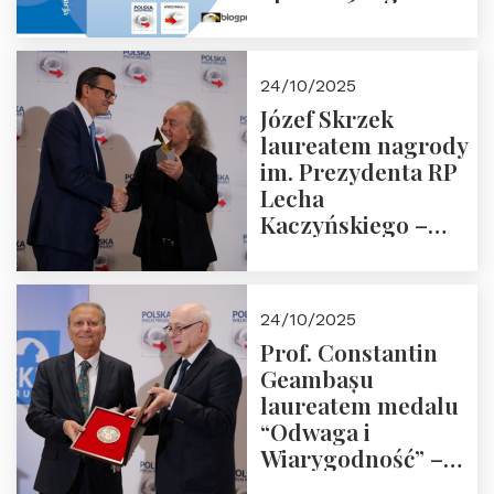
18:00 w Domu
Trójmorza.
Zapraszamy!
24/10/2025
Józef Skrzek
laureatem nagrody
im. Prezydenta RP
Lecha
Kaczyńskiego –
Laudacja
24/10/2025
Prof. Constantin
Geambașu
laureatem medalu
“Odwaga i
Wiarygodność” –
Laudacja