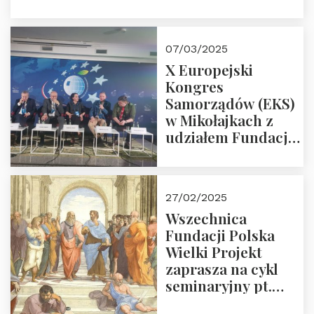
Śpiewaka
“Patopaństwo”
07/03/2025
X Europejski
Kongres
Samorządów (EKS)
w Mikołajkach z
udziałem Fundacji
Polska Wielki
Projekt – 2025 r.
27/02/2025
Wszechnica
Fundacji Polska
Wielki Projekt
zaprasza na cykl
seminaryjny pt.
“Zapomniane