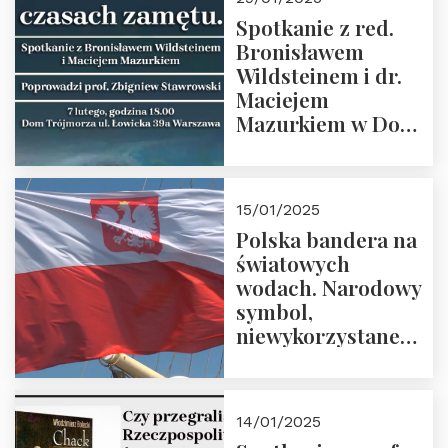
Spotkanie z red.
Bronisławem
Wildsteinem i dr.
Maciejem
Mazurkiem w Domu
Trójmorza – 7
lutego 2025 r. o
godz. 18:00.
15/01/2025
Prowadzi prof.
Polska bandera na
Zbigniew
światowych
Stawrowski
wodach. Narodowy
symbol,
niewykorzystane
możliwości i
wyzwania
przyszłości
14/01/2025