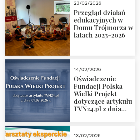
23/02/2026
Rozmawiają red.
Przegląd działań
Grzegorz Górny i
edukacyjnych w
prof. Michał
Domu Trójmorza w
Łuczewski
latach 2023-2026
14/02/2026
Oświadczenie
Fundacji Polska
Wielki Projekt
dotyczące artykułu
TVN24.pl z dnia
01.02.2026 r.
13/02/2026