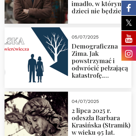
imadło, w którym
dzieci nie będzie
05/07/2025
Demograficzna
Zima. Jak
powstrzymać i
odwrócić pełzającą
katastrofę.
Zapraszamy na
pierwsze spotkanie
z cyklu “Polska
04/07/2025
Nowego
2 lipca 2025 r.
Ćwierćwiecza”
odeszła Barbara
Krasińska (Stramik)
w wieku 95 lat.