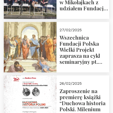
w Mikołajkach z
udziałem Fundacji
Polska Wielki
Projekt – 2025 r.
27/02/2025
Wszechnica
Fundacji Polska
Wielki Projekt
zaprasza na cykl
seminaryjny pt.
“Zapomniane
arcydzieła filozofii
europejskiej”
26/02/2025
Zaproszenie na
premierę książki
“Duchowa historia
Polski. Milenium