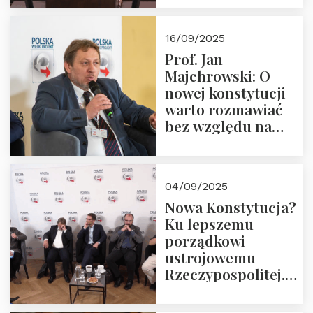
dziedzictwo
Okrągłego Stołu
16/09/2025
Prof. Jan
Majchrowski: O
nowej konstytucji
warto rozmawiać
bez względu na
rezultat
04/09/2025
Nowa Konstytucja?
Ku lepszemu
porządkowi
ustrojowemu
Rzeczypospolitej.
Zapraszamy do
obejrzenia nagrania