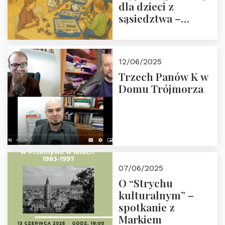
dla dzieci z
sąsiedztwa –
wesprzyj
społeczno-
edukacyjną misję
12/06/2025
Fundacji
Trzech Panów K w
Domu Trójmorza
07/06/2025
O “Strychu
kulturalnym” –
spotkanie z
Markiem