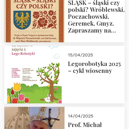
ŚLĄSK – śląski czy
polski? Wróblewski,
Poczachowski,
Geremek, Gmyz.
Zapraszamy na
spotkanie 9 maja
2025 r. o godz. 18:00
do Domu
15/04/2025
Trójmorza.
Legorobotyka 2025
– cykl wiosenny
14/04/2025
Prof. Michał