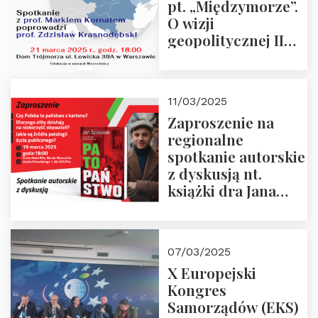
pt. „Międzymorze”.
O wizji
geopolitycznej II
Rzeczypospolitej –
21.03.2025 r. o godz.
18:00 – prof. Kornat
11/03/2025
i prof.
Zaproszenie na
Krasnodębski
regionalne
spotkanie autorskie
z dyskusją nt.
książki dra Jana
Śpiewaka
“Patopaństwo”
07/03/2025
X Europejski
Kongres
Samorządów (EKS)