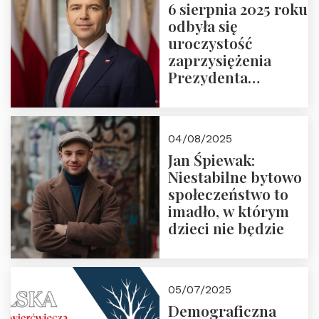
6 sierpnia 2025 roku
odbyła się
uroczystość
zaprzysiężenia
Prezydenta
Rzeczypospolitej
Polskiej Pana
Karola
04/08/2025
Nawrockiego
Jan Śpiewak:
Niestabilne bytowo
społeczeństwo to
imadło, w którym
dzieci nie będzie
05/07/2025
Demograficzna