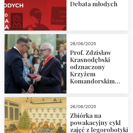
Debata młodych
28/06/2025
Prof. Zdzisław
Krasnodębski
odznaczony
Krzyżem
Komandorskim
Orderu Odrodzenia
Polski
26/06/2025
Zbiórka na
powakacyjny cykl
zajęć z legorobotyki