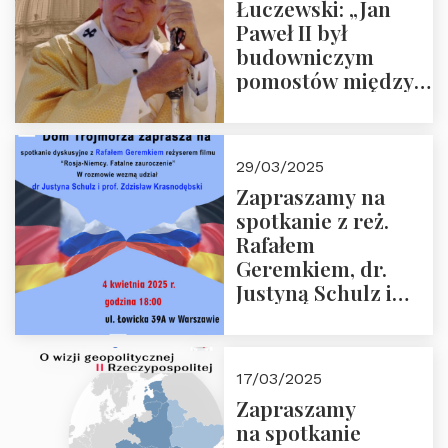
Łuczewski: „Jan
Paweł II był
budowniczym
pomostów między
sprzecznościami”
29/03/2025
Zapraszamy na
spotkanie z reż.
Rafałem
Geremkiem, dr.
Justyną Schulz i
prof. Zdzisławem
Krasnodębskim – 4
kwietnia 2025 r. –
17/03/2025
“Rosja-Niemcy…”
Zapraszamy
na spotkanie