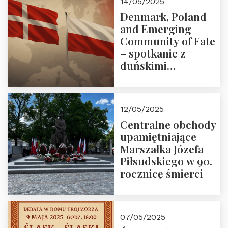
14/05/2025
Denmark, Poland
and Emerging
Community of Fate
– spotkanie z
duńskimi
konserwatystami
młodego pokolenia
w Domu Trójmorza
12/05/2025
Centralne obchody
upamiętniające
Marszałka Józefa
Piłsudskiego w 90.
rocznicę śmierci
07/05/2025