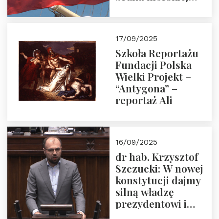
floty handlowej pod
narodową banderą
17/09/2025
Szkoła Reportażu
Fundacji Polska
Wielki Projekt –
“Antygona” –
reportaż Ali
16/09/2025
dr hab. Krzysztof
Szczucki: W nowej
konstytucji dajmy
silną władzę
prezydentowi i
pożegnajmy