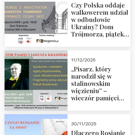
Czy Polska oddaje
Zapraszamy!
walkowerem udział
w odbudowie
Ukrainy? Dom
Trójmorza, piątek
16 stycznia 2026 r.,
godz. 18:00.
Zapraszamy!
11/12/2025
„Pisarz, który
narodził się w
stalinowskim
więzieniu” –
wieczór pamięci
Janusza
Krasińskiego o
godz. 18:00 oraz
30/11/2025
zwiedzanie
Dlaczego Rosjanie
Muzeum Żołnierzy