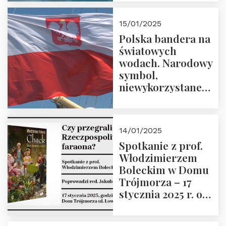
lutego 2025 r. o
godz. 18:00.
15/01/2025
Prowadzi prof.
Polska bandera na
Zbigniew
światowych
Stawrowski
wodach. Narodowy
symbol,
niewykorzystane
możliwości i
wyzwania
przyszłości
14/01/2025
Spotkanie z prof.
Włodzimierzem
Boleckim w Domu
Trójmorza – 17
stycznia 2025 r. o
godz. 18:00.
Prowadzi red. Jakub