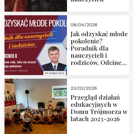
08/04/2026
Jak odzyskać młode
pokolenie?
Poradnik dla
nauczycieli i
rodziców. Odcinek
6. Tranzycja
płciowa jako rytuał
przejścia.
23/02/2026
Rozmawiają red.
Przegląd działań
Grzegorz Górny i
edukacyjnych w
prof. Michał
Domu Trójmorza w
Łuczewski
latach 2023-2026