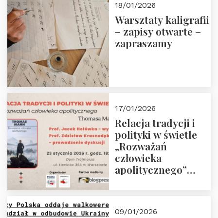
18/01/2026
Warsztaty kaligrafii
– zapisy otwarte –
zapraszamy
17/01/2026
Relacja tradycji i
polityki w świetle
„Rozważań
człowieka
apolitycznego”
Manna. Dom
Trójmorza, piątek
23 stycznia 2026 r.,
09/01/2026
godz. 18:00.