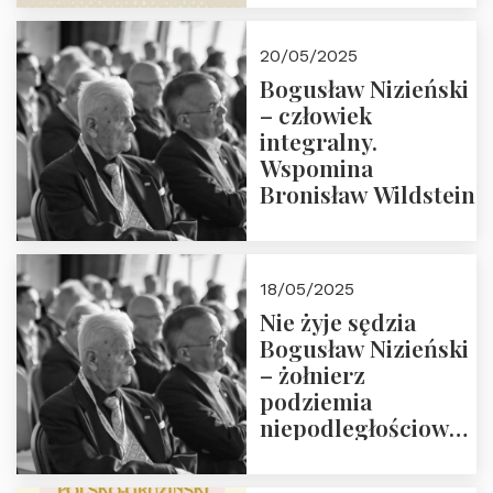
18:00. Zapraszamy!
20/05/2025
Bogusław Nizieński
– człowiek
integralny.
Wspomina
Bronisław Wildstein
18/05/2025
Nie żyje sędzia
Bogusław Nizieński
– żołnierz
podziemia
niepodległościowego
(NOW-AK), Kawaler
Orderu Orła