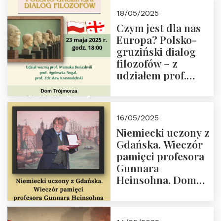
Białego, działacz
18/05/2025
społeczny, członek
Czym jest dla nas
Kapituły Nagrody
Europa? Polsko-
im. Prezydenta
gruziński dialog
Lecha
filozofów – z
Kaczyńskiego.
udziałem prof.
Wielki autorytet.
Mamuki
Beriashvili’ego, prof.
Agnieszki Nogal.
16/05/2025
Dom Trójmorza 23
Niemiecki uczony z
maja 2025 r. godz.
Gdańska. Wieczór
18:00.
pamięci profesora
Gunnara
Heinsohna. Dom
Trójmorza 16 maja
2025 r. godz. 18:00.
Zapraszamy!