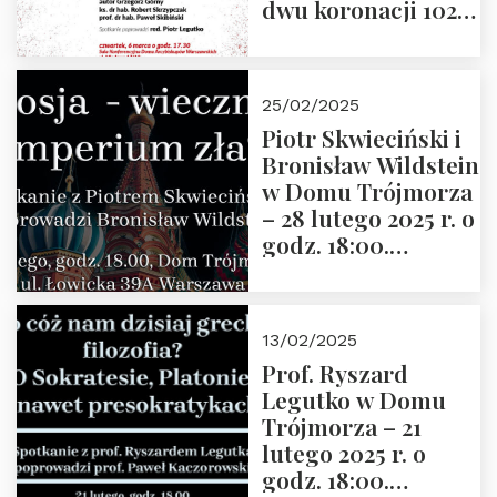
dwu koronacji 1025-
2025” autorstwa
Grzegorza
Górnego, 6 marca
25/02/2025
2025 r. godz. 17:30,
Piotr Skwieciński i
DAW ul. Miodowa
Bronisław Wildstein
17/19
w Domu Trójmorza
– 28 lutego 2025 r. o
godz. 18:00.
Zapraszamy!
13/02/2025
Prof. Ryszard
Legutko w Domu
Trójmorza – 21
lutego 2025 r. o
godz. 18:00.