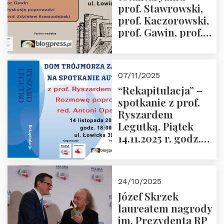
prof. Stawrowski,
godz. 18:00.
prof. Kaczorowski,
prof. Gawin, prof.
Krasnodębski –
czwartek 27.11.2025
r. godz. 18:00
07/11/2025
“Rekapitulacja” –
spotkanie z prof.
Ryszardem
Legutką. Piątek
14.11.2025 r. godz.
18:00 w Domu
Trójmorza.
Zapraszamy!
24/10/2025
Józef Skrzek
laureatem nagrody
im. Prezydenta RP