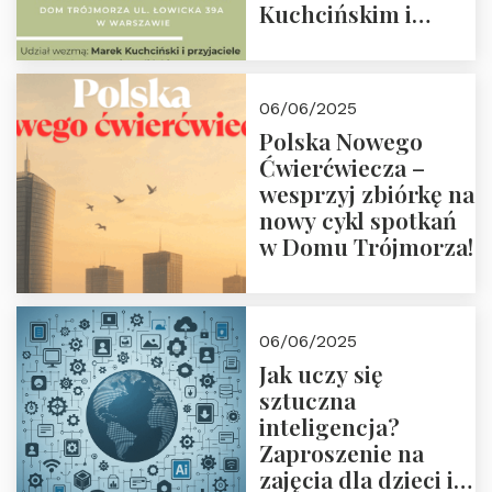
Kuchcińskim i
przyjaciółmi.
Zapraszamy 13
czerwca 2025 r. o
06/06/2025
18:00
Polska Nowego
Ćwierćwiecza –
wesprzyj zbiórkę na
nowy cykl spotkań
w Domu Trójmorza!
06/06/2025
Jak uczy się
sztuczna
inteligencja?
Zaproszenie na
zajęcia dla dzieci i