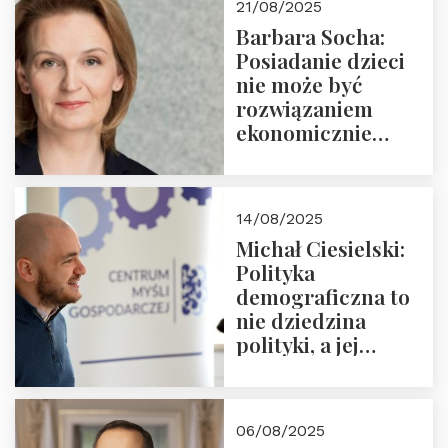
21/08/2025
Nowego
Barbara Socha:
Ćwierćwiecza”
Posiadanie dzieci
nie może być
rozwiązaniem
ekonomicznie
nieracjonalnym
14/08/2025
Michał Ciesielski:
Polityka
demograficzna to
nie dziedzina
polityki, a jej
wymiar
06/08/2025