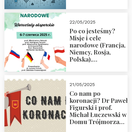
rodziców
22/05/2025
Po co jesteśmy?
Misje i cele
narodowe (Francja,
Niemcy, Rosja,
Polska).
Dwudniowe
eksperckie
warsztaty.
21/05/2025
Zapraszamy do
Co nam po
zapisów.
koronacji? Dr Paweł
Figurski i prof.
Michał Łuczewski w
Domu Trójmorza
30.05.2025 r. godz.