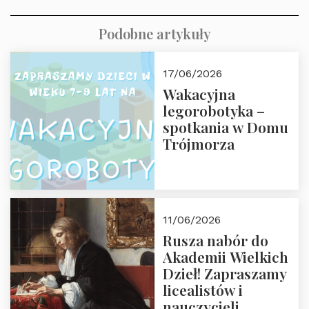
Podobne artykuły
17/06/2026
Wakacyjna
legorobotyka –
spotkania w Domu
Trójmorza
11/06/2026
Rusza nabór do
Akademii Wielkich
Dzieł! Zapraszamy
licealistów i
nauczycieli