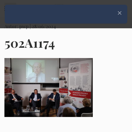
Rozwiń menu
Zamknij
Autor: pwp |
28/06/2024
502A1174