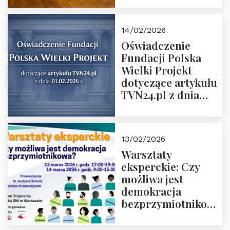
14/02/2026
Oświadczenie
Fundacji Polska
Wielki Projekt
dotyczące artykułu
TVN24.pl z dnia
01.02.2026 r.
13/02/2026
Warsztaty
eksperckie: Czy
możliwa jest
demokracja
bezprzymiotnikowa?
13-14 marca 2026 r.
w Domu Trójmorza.