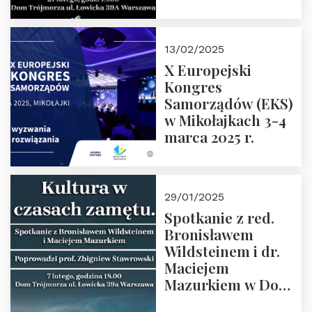
Spotkanie prowadzi
prof. Paweł
Kaczorowski.
13/02/2025
Zapraszamy
X Europejski
Kongres
Samorządów (EKS)
w Mikołajkach 3-4
marca 2025 r.
29/01/2025
Spotkanie z red.
Bronisławem
Wildsteinem i dr.
Maciejem
Mazurkiem w Domu
Trójmorza – 7