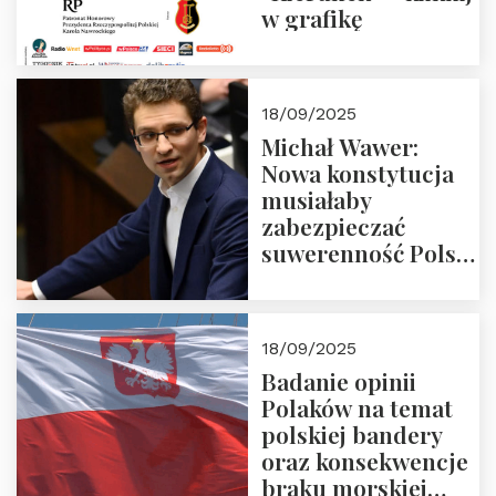
w grafikę
18/09/2025
Michał Wawer:
Nowa konstytucja
musiałaby
zabezpieczać
suwerenność Polski
i stanowić wyraz
jedności narodowej
18/09/2025
Badanie opinii
Polaków na temat
polskiej bandery
oraz konsekwencje
braku morskiej