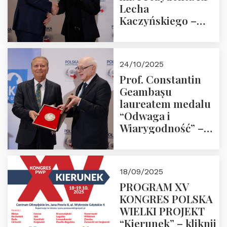
Lecha
Kaczyńskiego –
Laudacja
24/10/2025
Prof. Constantin
Geambașu
laureatem medalu
“Odwaga i
Wiarygodność” –
Laudacja
18/09/2025
PROGRAM XV
KONGRES POLSKA
WIELKI PROJEKT
“Kierunek” – kliknij