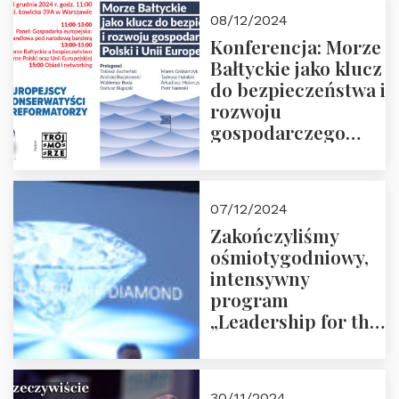
Moroz
08/12/2024
Konferencja: Morze
Bałtyckie jako klucz
do bezpieczeństwa i
rozwoju
gospodarczego
Polski i Unii
Europejskiej –
13.12.2024 r.
07/12/2024
ZAPRASZAMY
Zakończyliśmy
ośmiotygodniowy,
intensywny
program
„Leadership for the
Future” 18.10.2024 r.
– 07.12.2024 r.
30/11/2024