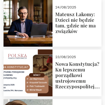
24/08/2025
Mateusz Łakomy:
Dzieci nie będzie
tam, gdzie nie ma
związków
23/08/2025
Nowa Konstytucja?
Ku lepszemu
porządkowi
ustrojowemu
Rzeczypospolitej.
Zapraszamy na
drugie spotkanie z
cyklu “Polska