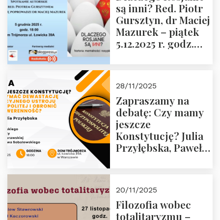
są inni? Red. Piotr
Wyklętych i
Gursztyn, dr Maciej
Więźniów
Mazurek – piątek
Politycznych PRL o
5.12.2025 r. godz.
godz. 16:00 – 19
18:00 Dom
grudnia 2025 r.
Trójmorza.
28/11/2025
Zapraszamy na
debatę: Czy mamy
jeszcze
Konstytucję? Julia
Przyłębska, Paweł
Jabłoński, Oskar
Kida, Magdalena
Murawska,
20/11/2025
Przemysław
Filozofia wobec
Sobolewski – 4
totalitaryzmu –
grudnia 2025 r.