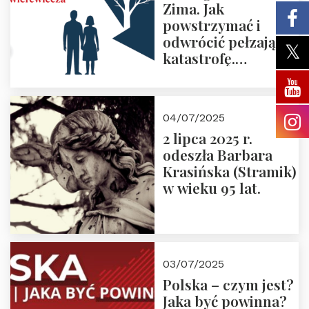
Zima. Jak
powstrzymać i
odwrócić pełzającą
katastrofę.
Zapraszamy na
pierwsze spotkanie
z cyklu “Polska
04/07/2025
Nowego
2 lipca 2025 r.
Ćwierćwiecza”
odeszła Barbara
Krasińska (Stramik)
w wieku 95 lat.
03/07/2025
Polska – czym jest?
Jaka być powinna?