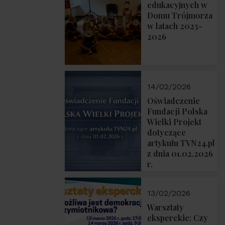
prof. Michał
edukacyjnych w
Łuczewski
Domu Trójmorza
w latach 2023-
2026
14/02/2026
Oświadczenie
Fundacji Polska
Wielki Projekt
dotyczące
artykułu TVN24.pl
z dnia 01.02.2026
r.
13/02/2026
Warsztaty
eksperckie: Czy