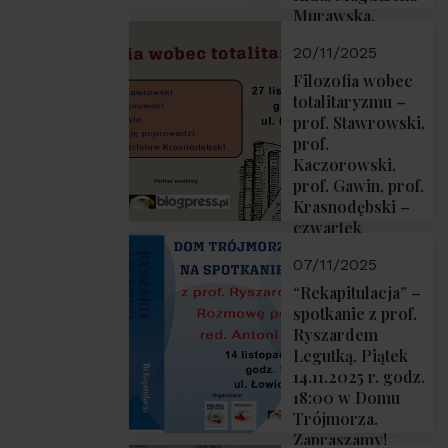
Murawska,
Przemysław
20/11/2025
Sobolewski – 4
grudnia 2025 r.
Filozofia wobec
godz. 18:00.
totalitaryzmu –
prof. Stawrowski,
prof.
Kaczorowski,
prof. Gawin, prof.
Krasnodębski –
czwartek
27.11.2025 r. godz.
07/11/2025
18:00
“Rekapitulacja” –
spotkanie z prof.
Ryszardem
Legutką. Piątek
14.11.2025 r. godz.
18:00 w Domu
Trójmorza.
Zapraszamy!