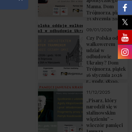
apolitycznego”
Zamknij
Manna. Dom
Trójmorza, piątek
23 stycznia 2026
r., godz. 18:00.
09/01/2026
Zapraszamy!
Czy Polska oddaje
walkowerem
udział w
odbudowie
Ukrainy? Dom
Trójmorza, piątek
16 stycznia 2026
r., godz. 18:00.
Zapraszamy!
11/12/2025
„Pisarz, który
narodził się w
stalinowskim
więzieniu” –
wieczór pamięci
Janusza