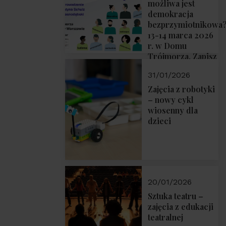
możliwa jest
demokracja
bezprzymiotnikowa
13-14 marca 2026
r. w Domu
Trójmorza. Zapisz
się!
31/01/2026
Zajęcia z robotyki
– nowy cykl
wiosenny dla
dzieci
20/01/2026
Sztuka teatru –
zajęcia z edukacji
teatralnej