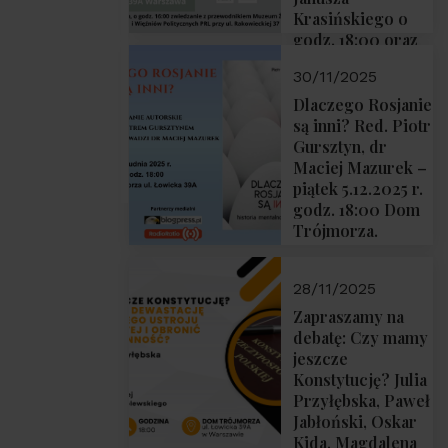
Krasińskiego o
godz. 18:00 oraz
zwiedzanie
30/11/2025
Muzeum
Żołnierzy
Dlaczego Rosjanie
Wyklętych i
są inni? Red. Piotr
Więźniów
Gursztyn, dr
Politycznych PRL
Maciej Mazurek –
o godz. 16:00 – 19
piątek 5.12.2025 r.
grudnia 2025 r.
godz. 18:00 Dom
Trójmorza.
28/11/2025
Zapraszamy na
debatę: Czy mamy
jeszcze
Konstytucję? Julia
Przyłębska, Paweł
Jabłoński, Oskar
Kida, Magdalena