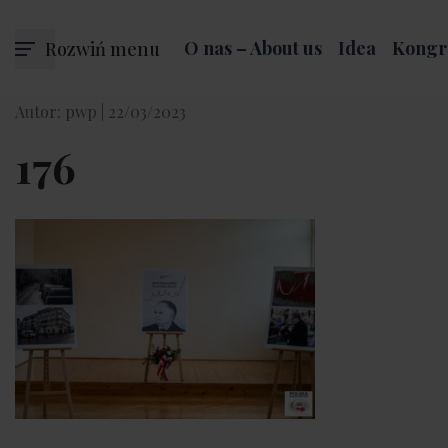
Rozwiń menu
O nas – About us
Idea
Kongr
Autor: pwp |
22/03/2023
176