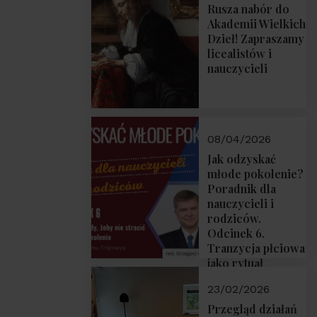
Rusza nabór do
Akademii Wielkich
Dzieł! Zapraszamy
licealistów i
nauczycieli
08/04/2026
Jak odzyskać
młode pokolenie?
Poradnik dla
nauczycieli i
rodziców.
Odcinek 6.
Tranzycja płciowa
jako rytuał
przejścia.
23/02/2026
Rozmawiają red.
Grzegorz Górny i
Przegląd działań