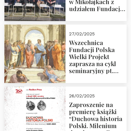
w Mikołajkach z
udziałem Fundacji
Polska Wielki
Projekt – 2025 r.
27/02/2025
Wszechnica
Fundacji Polska
Wielki Projekt
zaprasza na cykl
seminaryjny pt.
“Zapomniane
arcydzieła filozofii
europejskiej”
26/02/2025
Zaproszenie na
premierę książki
“Duchowa historia
Polski. Milenium