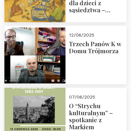
dla dzieci z
sąsiedztwa –
wesprzyj
społeczno-
edukacyjną misję
12/06/2025
Fundacji
Trzech Panów K w
Domu Trójmorza
07/06/2025
O “Strychu
kulturalnym” –
spotkanie z
Markiem