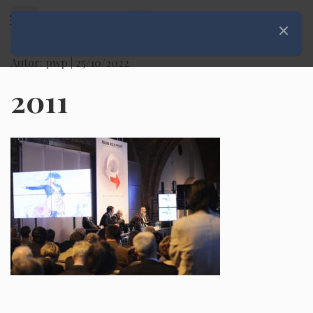
Rozwiń menu
Zamknij
Autor: pwp |
25/10/2022
2011