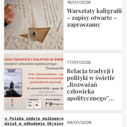
18/01/2026
Warsztaty kaligrafii
– zapisy otwarte –
zapraszamy
17/01/2026
Relacja tradycji i
polityki w świetle
„Rozważań
człowieka
apolitycznego”
Manna. Dom
Trójmorza, piątek
23 stycznia 2026 r.,
09/01/2026
godz. 18:00.