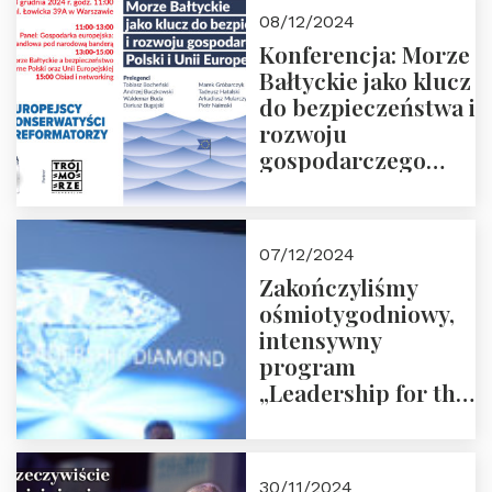
Moroz
08/12/2024
Konferencja: Morze
Bałtyckie jako klucz
do bezpieczeństwa i
rozwoju
gospodarczego
Polski i Unii
Europejskiej –
13.12.2024 r.
07/12/2024
ZAPRASZAMY
Zakończyliśmy
ośmiotygodniowy,
intensywny
program
„Leadership for the
Future” 18.10.2024 r.
– 07.12.2024 r.
30/11/2024