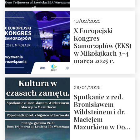
Spotkanie prowadzi
prof. Paweł
Kaczorowski.
13/02/2025
Zapraszamy
X Europejski
Kongres
Samorządów (EKS)
w Mikołajkach 3-4
marca 2025 r.
29/01/2025
Spotkanie z red.
Bronisławem
Wildsteinem i dr.
Maciejem
Mazurkiem w Domu
Trójmorza – 7