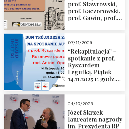
prof. Stawrowski,
godz. 18:00.
prof. Kaczorowski,
prof. Gawin, prof.
Krasnodębski –
czwartek 27.11.2025
r. godz. 18:00
07/11/2025
“Rekapitulacja” –
spotkanie z prof.
Ryszardem
Legutką. Piątek
14.11.2025 r. godz.
18:00 w Domu
Trójmorza.
Zapraszamy!
24/10/2025
Józef Skrzek
laureatem nagrody
im. Prezydenta RP