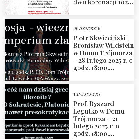
dwu koronacji 1025-
2025” autorstwa
Grzegorza
Górnego, 6 marca
25/02/2025
2025 r. godz. 17:30,
Piotr Skwieciński i
DAW ul. Miodowa
Bronisław Wildstein
17/19
w Domu Trójmorza
– 28 lutego 2025 r. o
godz. 18:00.
Zapraszamy!
13/02/2025
Prof. Ryszard
Legutko w Domu
Trójmorza – 21
lutego 2025 r. o
godz. 18:00.