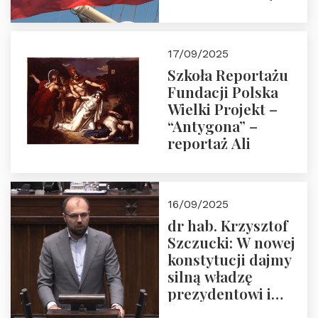
floty handlowej pod
narodową banderą
17/09/2025
Szkoła Reportażu
Fundacji Polska
Wielki Projekt –
“Antygona” –
reportaż Ali
16/09/2025
dr hab. Krzysztof
Szczucki: W nowej
konstytucji dajmy
silną władzę
prezydentowi i
pożegnajmy