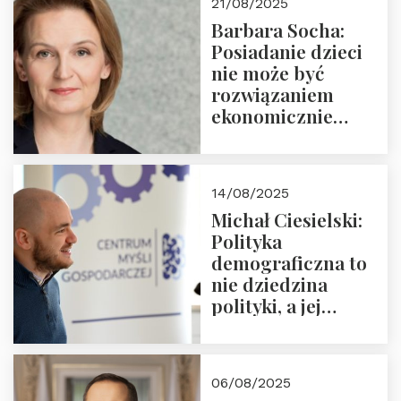
21/08/2025
Nowego
Barbara Socha:
Ćwierćwiecza”
Posiadanie dzieci
nie może być
rozwiązaniem
ekonomicznie
nieracjonalnym
14/08/2025
Michał Ciesielski:
Polityka
demograficzna to
nie dziedzina
polityki, a jej
wymiar
06/08/2025