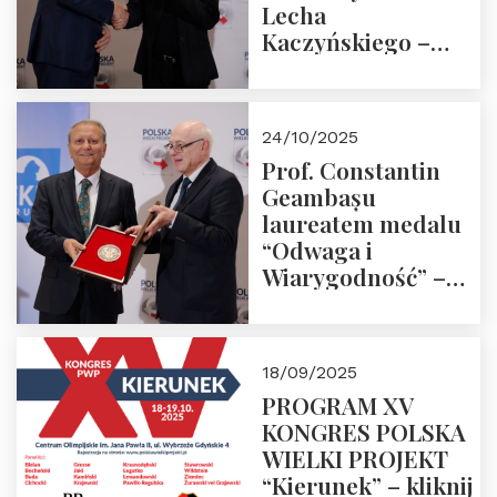
Lecha
Kaczyńskiego –
Laudacja
24/10/2025
Prof. Constantin
Geambașu
laureatem medalu
“Odwaga i
Wiarygodność” –
Laudacja
18/09/2025
PROGRAM XV
KONGRES POLSKA
WIELKI PROJEKT
“Kierunek” – kliknij