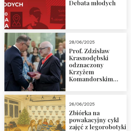
Debata młodych
28/06/2025
Prof. Zdzisław
Krasnodębski
odznaczony
Krzyżem
Komandorskim
Orderu Odrodzenia
Polski
26/06/2025
Zbiórka na
powakacyjny cykl
zajęć z legorobotyki