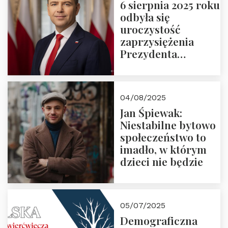
6 sierpnia 2025 roku
odbyła się
uroczystość
zaprzysiężenia
Prezydenta
Rzeczypospolitej
Polskiej Pana
Karola
04/08/2025
Nawrockiego
Jan Śpiewak:
Niestabilne bytowo
społeczeństwo to
imadło, w którym
dzieci nie będzie
05/07/2025
Demograficzna