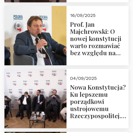
dziedzictwo
Okrągłego Stołu
16/09/2025
Prof. Jan
Majchrowski: O
nowej konstytucji
warto rozmawiać
bez względu na
rezultat
04/09/2025
Nowa Konstytucja?
Ku lepszemu
porządkowi
ustrojowemu
Rzeczypospolitej.
Zapraszamy do
obejrzenia nagrania