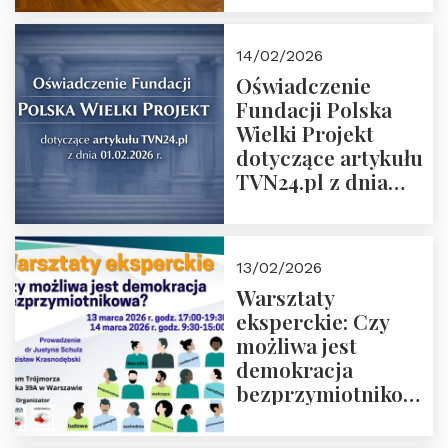
14/02/2026
Oświadczenie
Fundacji Polska
Wielki Projekt
dotyczące artykułu
TVN24.pl z dnia
01.02.2026 r.
13/02/2026
Warsztaty
eksperckie: Czy
możliwa jest
demokracja
bezprzymiotnikowa?
13-14 marca 2026 r.
w Domu Trójmorza.