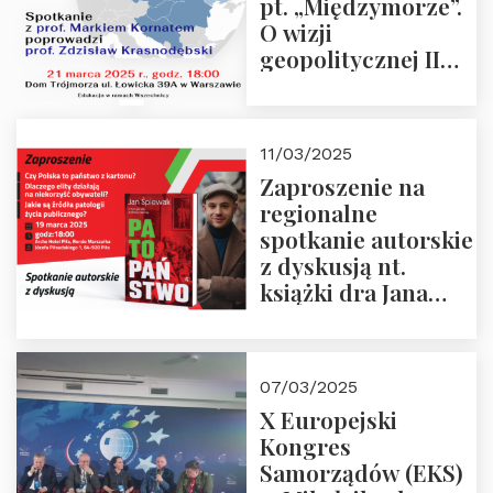
pt. „Międzymorze”.
O wizji
geopolitycznej II
Rzeczypospolitej –
21.03.2025 r. o godz.
18:00 – prof. Kornat
11/03/2025
i prof.
Zaproszenie na
Krasnodębski
regionalne
spotkanie autorskie
z dyskusją nt.
książki dra Jana
Śpiewaka
“Patopaństwo”
07/03/2025
X Europejski
Kongres
Samorządów (EKS)