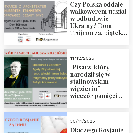
Czy Polska oddaje
Zapraszamy!
walkowerem udział
w odbudowie
Ukrainy? Dom
Trójmorza, piątek
16 stycznia 2026 r.,
godz. 18:00.
Zapraszamy!
11/12/2025
„Pisarz, który
narodził się w
stalinowskim
więzieniu” –
wieczór pamięci
Janusza
Krasińskiego o
godz. 18:00 oraz
30/11/2025
zwiedzanie
Dlaczego Rosjanie
Muzeum Żołnierzy