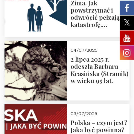
Zima. Jak
powstrzymać i
odwrócić pełzającą
katastrofę.
Zapraszamy na
pierwsze spotkanie
z cyklu “Polska
04/07/2025
Nowego
2 lipca 2025 r.
Ćwierćwiecza”
odeszła Barbara
Krasińska (Stramik)
w wieku 95 lat.
03/07/2025
Polska – czym jest?
Jaka być powinna?