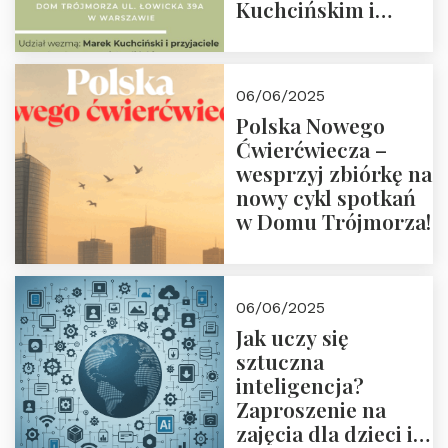
Kuchcińskim i
przyjaciółmi.
Zapraszamy 13
czerwca 2025 r. o
06/06/2025
18:00
Polska Nowego
Ćwierćwiecza –
wesprzyj zbiórkę na
nowy cykl spotkań
w Domu Trójmorza!
06/06/2025
Jak uczy się
sztuczna
inteligencja?
Zaproszenie na
zajęcia dla dzieci i