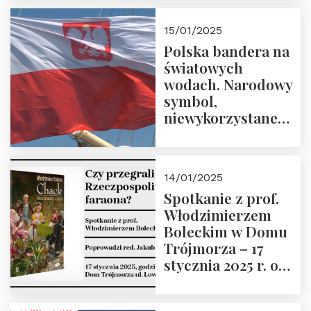
lutego 2025 r. o
godz. 18:00.
15/01/2025
Prowadzi prof.
Polska bandera na
Zbigniew
światowych
Stawrowski
wodach. Narodowy
symbol,
niewykorzystane
możliwości i
wyzwania
przyszłości
14/01/2025
Spotkanie z prof.
Włodzimierzem
Boleckim w Domu
Trójmorza – 17
stycznia 2025 r. o
godz. 18:00.
Prowadzi red. Jakub