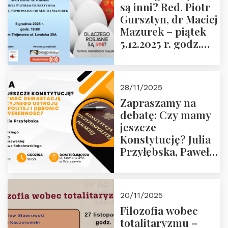
są inni? Red. Piotr
Wyklętych i
Gursztyn, dr Maciej
Więźniów
Mazurek – piątek
Politycznych PRL o
5.12.2025 r. godz.
godz. 16:00 – 19
18:00 Dom
grudnia 2025 r.
Trójmorza.
28/11/2025
Zapraszamy na
debatę: Czy mamy
jeszcze
Konstytucję? Julia
Przyłębska, Paweł
Jabłoński, Oskar
Kida, Magdalena
Murawska,
20/11/2025
Przemysław
Filozofia wobec
Sobolewski – 4
totalitaryzmu –
grudnia 2025 r.