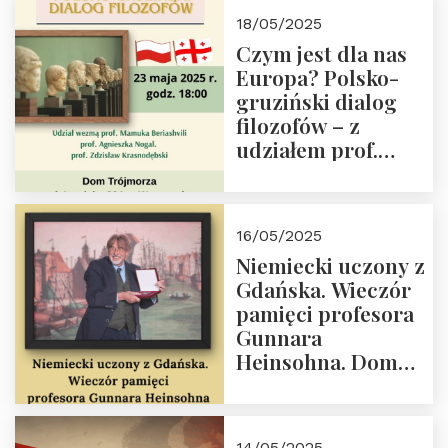
Białego, działacz
18/05/2025
społeczny, członek
Czym jest dla nas
Kapituły Nagrody
Europa? Polsko-
im. Prezydenta
gruziński dialog
Lecha
filozofów – z
Kaczyńskiego.
udziałem prof.
Wielki autorytet.
Mamuki
Beriashvili’ego, prof.
Agnieszki Nogal.
16/05/2025
Dom Trójmorza 23
Niemiecki uczony z
maja 2025 r. godz.
Gdańska. Wieczór
18:00.
pamięci profesora
Gunnara
Heinsohna. Dom
Trójmorza 16 maja
2025 r. godz. 18:00.
Zapraszamy!
14/05/2025