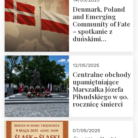
Denmark, Poland
and Emerging
Community of Fate
– spotkanie z
duńskimi
konserwatystami
młodego pokolenia
w Domu Trójmorza
12/05/2025
Centralne obchody
upamiętniające
Marszałka Józefa
Piłsudskiego w 90.
rocznicę śmierci
07/05/2025