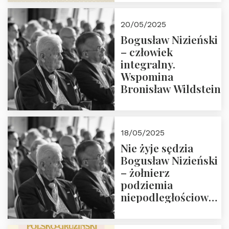
18:00. Zapraszamy!
20/05/2025
Bogusław Nizieński
– człowiek
integralny.
Wspomina
Bronisław Wildstein
18/05/2025
Nie żyje sędzia
Bogusław Nizieński
– żołnierz
podziemia
niepodległościowego
(NOW-AK), Kawaler
Orderu Orła