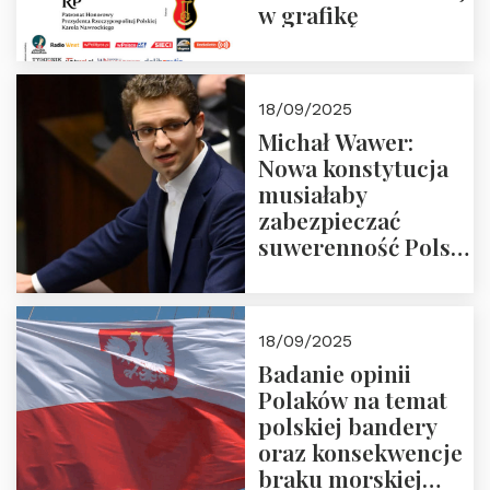
w grafikę
18/09/2025
Michał Wawer:
Nowa konstytucja
musiałaby
zabezpieczać
suwerenność Polski
i stanowić wyraz
jedności narodowej
18/09/2025
Badanie opinii
Polaków na temat
polskiej bandery
oraz konsekwencje
braku morskiej