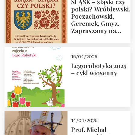
ŚLĄSK – śląski czy
polski? Wróblewski,
Poczachowski,
Geremek, Gmyz.
Zapraszamy na
spotkanie 9 maja
2025 r. o godz. 18:00
do Domu
15/04/2025
Trójmorza.
Legorobotyka 2025
– cykl wiosenny
14/04/2025
Prof. Michał