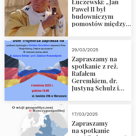
Łuczewski: „Jan
Paweł II był
budowniczym
pomostów między
sprzecznościami”
29/03/2025
Zapraszamy na
spotkanie z reż.
Rafałem
Geremkiem, dr.
Justyną Schulz i
prof. Zdzisławem
Krasnodębskim – 4
kwietnia 2025 r. –
17/03/2025
“Rosja-Niemcy…”
Zapraszamy
na spotkanie