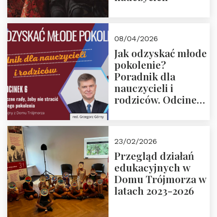
08/04/2026
Jak odzyskać młode
pokolenie?
Poradnik dla
nauczycieli i
rodziców. Odcinek
6. Tranzycja
płciowa jako rytuał
przejścia.
23/02/2026
Rozmawiają red.
Przegląd działań
Grzegorz Górny i
edukacyjnych w
prof. Michał
Domu Trójmorza w
Łuczewski
latach 2023-2026