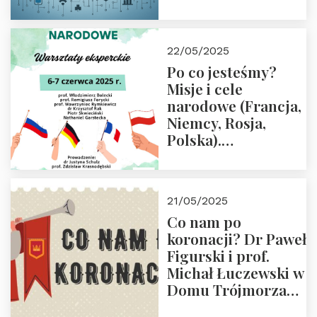
rodziców
22/05/2025
Po co jesteśmy?
Misje i cele
narodowe (Francja,
Niemcy, Rosja,
Polska).
Dwudniowe
eksperckie
warsztaty.
21/05/2025
Zapraszamy do
Co nam po
zapisów.
koronacji? Dr Paweł
Figurski i prof.
Michał Łuczewski w
Domu Trójmorza
30.05.2025 r. godz.