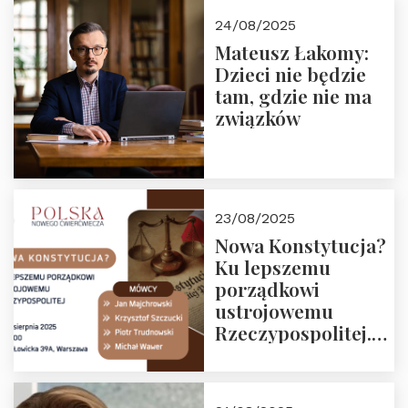
24/08/2025
Mateusz Łakomy:
Dzieci nie będzie
tam, gdzie nie ma
związków
23/08/2025
Nowa Konstytucja?
Ku lepszemu
porządkowi
ustrojowemu
Rzeczypospolitej.
Zapraszamy na
drugie spotkanie z
cyklu “Polska