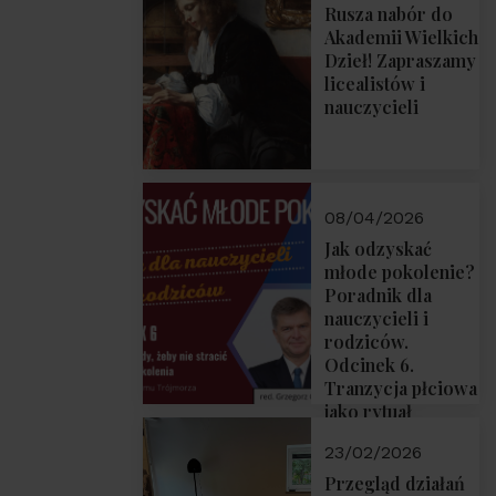
Rusza nabór do
Akademii Wielkich
Dzieł! Zapraszamy
licealistów i
nauczycieli
08/04/2026
Jak odzyskać
młode pokolenie?
Poradnik dla
nauczycieli i
rodziców.
Odcinek 6.
Tranzycja płciowa
jako rytuał
przejścia.
23/02/2026
Rozmawiają red.
Grzegorz Górny i
Przegląd działań