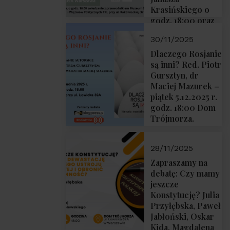
Krasińskiego o
godz. 18:00 oraz
zwiedzanie
30/11/2025
Muzeum
Żołnierzy
Dlaczego Rosjanie
Wyklętych i
są inni? Red. Piotr
Więźniów
Gursztyn, dr
Politycznych PRL
Maciej Mazurek –
o godz. 16:00 – 19
piątek 5.12.2025 r.
grudnia 2025 r.
godz. 18:00 Dom
Trójmorza.
28/11/2025
Zapraszamy na
debatę: Czy mamy
jeszcze
Konstytucję? Julia
Przyłębska, Paweł
Jabłoński, Oskar
Kida, Magdalena