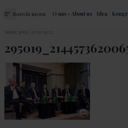
Rozwiń menu
O nas – About us
Idea
Kongr
Autor: pwp |
25/10/2022
295019_214457362006