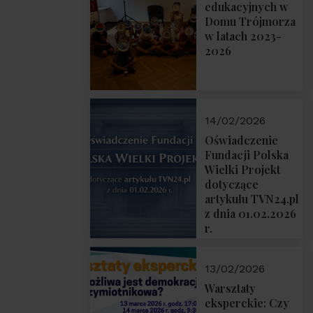
prof. Michał
edukacyjnych w
Łuczewski
Domu Trójmorza
w latach 2023-
2026
14/02/2026
Oświadczenie
Fundacji Polska
Wielki Projekt
dotyczące
artykułu TVN24.pl
z dnia 01.02.2026
r.
13/02/2026
Warsztaty
eksperckie: Czy