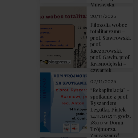
Murawska,
Przemysław
20/11/2025
Sobolewski – 4
grudnia 2025 r.
Filozofia wobec
godz. 18:00.
totalitaryzmu –
prof. Stawrowski,
prof.
Kaczorowski,
prof. Gawin, prof.
Krasnodębski –
czwartek
27.11.2025 r. godz.
07/11/2025
18:00
“Rekapitulacja” –
spotkanie z prof.
Ryszardem
Legutką. Piątek
14.11.2025 r. godz.
18:00 w Domu
Trójmorza.
Zapraszamy!