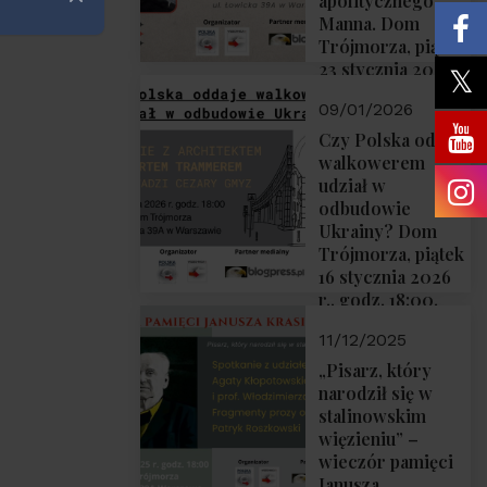
apolitycznego”
Zamknij
Manna. Dom
Trójmorza, piątek
23 stycznia 2026
r., godz. 18:00.
09/01/2026
Zapraszamy!
Czy Polska oddaje
walkowerem
udział w
odbudowie
Ukrainy? Dom
Trójmorza, piątek
16 stycznia 2026
r., godz. 18:00.
Zapraszamy!
11/12/2025
„Pisarz, który
narodził się w
stalinowskim
więzieniu” –
wieczór pamięci
Janusza