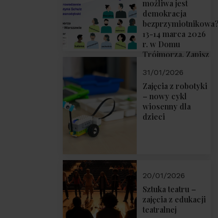
możliwa jest
demokracja
bezprzymiotnikowa
13-14 marca 2026
r. w Domu
Trójmorza. Zapisz
się!
31/01/2026
Zajęcia z robotyki
– nowy cykl
wiosenny dla
dzieci
20/01/2026
Sztuka teatru –
zajęcia z edukacji
teatralnej