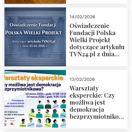
14/02/2026
Oświadczenie
Fundacji Polska
Wielki Projekt
dotyczące artykułu
TVN24.pl z dnia
01.02.2026 r.
13/02/2026
Warsztaty
eksperckie: Czy
możliwa jest
demokracja
bezprzymiotnikowa?
13-14 marca 2026 r.
w Domu Trójmorza.