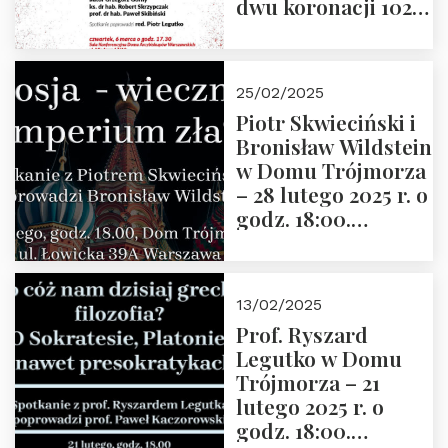
dwu koronacji 1025-
2025” autorstwa
Grzegorza
Górnego, 6 marca
25/02/2025
2025 r. godz. 17:30,
Piotr Skwieciński i
DAW ul. Miodowa
Bronisław Wildstein
17/19
w Domu Trójmorza
– 28 lutego 2025 r. o
godz. 18:00.
Zapraszamy!
13/02/2025
Prof. Ryszard
Legutko w Domu
Trójmorza – 21
lutego 2025 r. o
godz. 18:00.