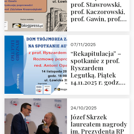
prof. Stawrowski,
godz. 18:00.
prof. Kaczorowski,
prof. Gawin, prof.
Krasnodębski –
czwartek 27.11.2025
r. godz. 18:00
07/11/2025
“Rekapitulacja” –
spotkanie z prof.
Ryszardem
Legutką. Piątek
14.11.2025 r. godz.
18:00 w Domu
Trójmorza.
Zapraszamy!
24/10/2025
Józef Skrzek
laureatem nagrody
im. Prezydenta RP