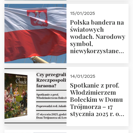
lutego 2025 r. o
godz. 18:00.
15/01/2025
Prowadzi prof.
Polska bandera na
Zbigniew
światowych
Stawrowski
wodach. Narodowy
symbol,
niewykorzystane
możliwości i
wyzwania
przyszłości
14/01/2025
Spotkanie z prof.
Włodzimierzem
Boleckim w Domu
Trójmorza – 17
stycznia 2025 r. o
godz. 18:00.
Prowadzi red. Jakub