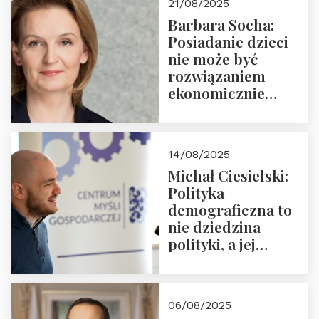
21/08/2025
Nowego
Barbara Socha:
Ćwierćwiecza”
Posiadanie dzieci
nie może być
rozwiązaniem
ekonomicznie
nieracjonalnym
14/08/2025
Michał Ciesielski:
Polityka
demograficzna to
nie dziedzina
polityki, a jej
wymiar
06/08/2025