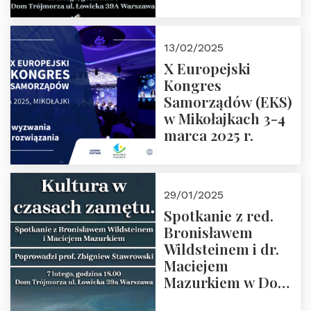
Spotkanie prowadzi
prof. Paweł
Kaczorowski.
13/02/2025
Zapraszamy
X Europejski
Kongres
Samorządów (EKS)
w Mikołajkach 3-4
marca 2025 r.
29/01/2025
Spotkanie z red.
Bronisławem
Wildsteinem i dr.
Maciejem
Mazurkiem w Domu
Trójmorza – 7