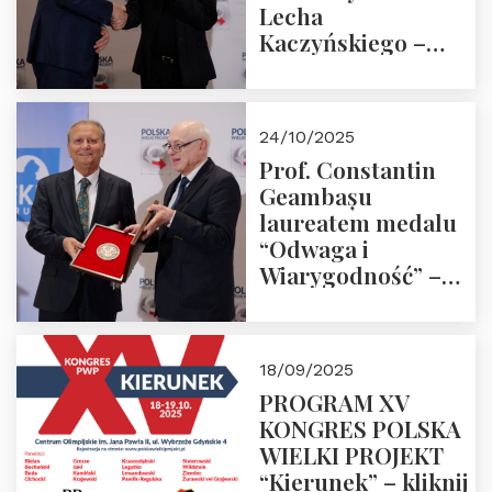
Lecha
Kaczyńskiego –
Laudacja
24/10/2025
Prof. Constantin
Geambașu
laureatem medalu
“Odwaga i
Wiarygodność” –
Laudacja
18/09/2025
PROGRAM XV
KONGRES POLSKA
WIELKI PROJEKT
“Kierunek” – kliknij