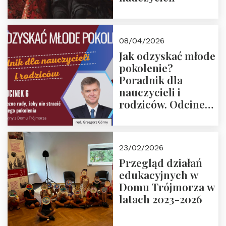
08/04/2026
Jak odzyskać młode
pokolenie?
Poradnik dla
nauczycieli i
rodziców. Odcinek
6. Tranzycja
płciowa jako rytuał
przejścia.
23/02/2026
Rozmawiają red.
Przegląd działań
Grzegorz Górny i
edukacyjnych w
prof. Michał
Domu Trójmorza w
Łuczewski
latach 2023-2026