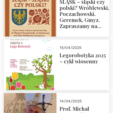
ŚLĄSK – śląski czy
polski? Wróblewski,
Poczachowski,
Geremek, Gmyz.
Zapraszamy na
spotkanie 9 maja
2025 r. o godz. 18:00
do Domu
15/04/2025
Trójmorza.
Legorobotyka 2025
– cykl wiosenny
14/04/2025
Prof. Michał