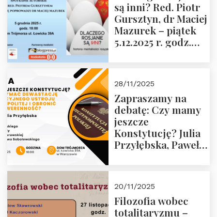
są inni? Red. Piotr
Wyklętych i
Gursztyn, dr Maciej
Więźniów
Mazurek – piątek
Politycznych PRL o
5.12.2025 r. godz.
godz. 16:00 – 19
18:00 Dom
grudnia 2025 r.
Trójmorza.
28/11/2025
Zapraszamy na
debatę: Czy mamy
jeszcze
Konstytucję? Julia
Przyłębska, Paweł
Jabłoński, Oskar
Kida, Magdalena
Murawska,
20/11/2025
Przemysław
Filozofia wobec
Sobolewski – 4
totalitaryzmu –
grudnia 2025 r.