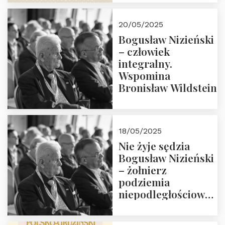
18:00. Zapraszamy!
20/05/2025
Bogusław Nizieński
– człowiek
integralny.
Wspomina
Bronisław Wildstein
18/05/2025
Nie żyje sędzia
Bogusław Nizieński
– żołnierz
podziemia
niepodległościowego
(NOW-AK), Kawaler
Orderu Orła