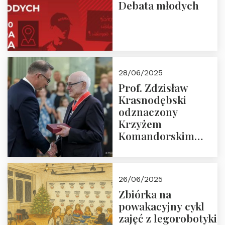
Debata młodych
28/06/2025
Prof. Zdzisław
Krasnodębski
odznaczony
Krzyżem
Komandorskim
Orderu Odrodzenia
Polski
26/06/2025
Zbiórka na
powakacyjny cykl
zajęć z legorobotyki