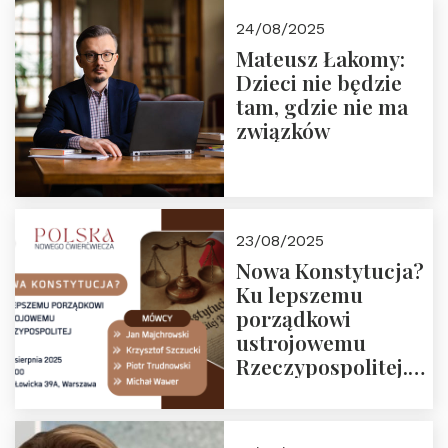
24/08/2025
Mateusz Łakomy:
Dzieci nie będzie
tam, gdzie nie ma
związków
23/08/2025
Nowa Konstytucja?
Ku lepszemu
porządkowi
ustrojowemu
Rzeczypospolitej.
Zapraszamy na
drugie spotkanie z
cyklu “Polska