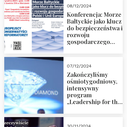
Moroz
08/12/2024
Konferencja: Morze
Bałtyckie jako klucz
do bezpieczeństwa i
rozwoju
gospodarczego
Polski i Unii
Europejskiej –
13.12.2024 r.
07/12/2024
ZAPRASZAMY
Zakończyliśmy
ośmiotygodniowy,
intensywny
program
„Leadership for the
Future” 18.10.2024 r.
– 07.12.2024 r.
30/11/2024