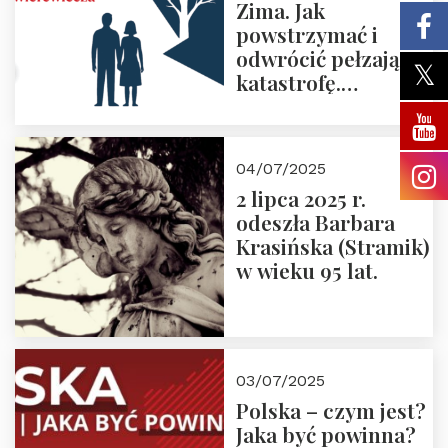
Zima. Jak
powstrzymać i
odwrócić pełzającą
katastrofę.
Zapraszamy na
pierwsze spotkanie
z cyklu “Polska
04/07/2025
Nowego
2 lipca 2025 r.
Ćwierćwiecza”
odeszła Barbara
Krasińska (Stramik)
w wieku 95 lat.
03/07/2025
Polska – czym jest?
Jaka być powinna?