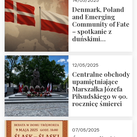
14/05/2025
Denmark, Poland
and Emerging
Community of Fate
– spotkanie z
duńskimi
konserwatystami
młodego pokolenia
w Domu Trójmorza
12/05/2025
Centralne obchody
upamiętniające
Marszałka Józefa
Piłsudskiego w 90.
rocznicę śmierci
07/05/2025