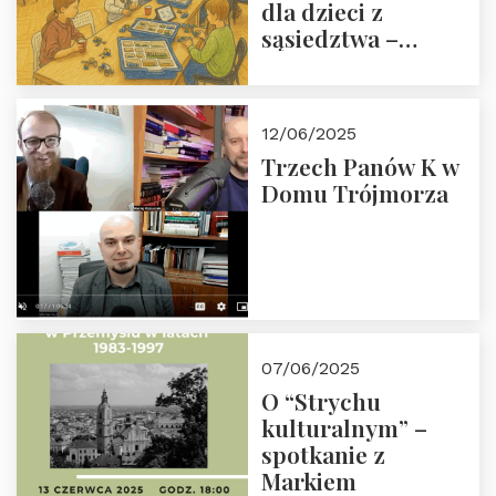
dla dzieci z
sąsiedztwa –
wesprzyj
społeczno-
edukacyjną misję
12/06/2025
Fundacji
Trzech Panów K w
Domu Trójmorza
07/06/2025
O “Strychu
kulturalnym” –
spotkanie z
Markiem