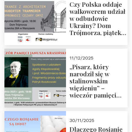
Czy Polska oddaje
Zapraszamy!
walkowerem udział
w odbudowie
Ukrainy? Dom
Trójmorza, piątek
16 stycznia 2026 r.,
godz. 18:00.
Zapraszamy!
11/12/2025
„Pisarz, który
narodził się w
stalinowskim
więzieniu” –
wieczór pamięci
Janusza
Krasińskiego o
godz. 18:00 oraz
30/11/2025
zwiedzanie
Dlaczego Rosjanie
Muzeum Żołnierzy