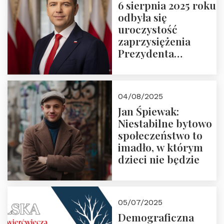
6 sierpnia 2025 roku
odbyła się
uroczystość
zaprzysiężenia
Prezydenta
Rzeczypospolitej
Polskiej Pana
Karola
04/08/2025
Nawrockiego
Jan Śpiewak:
Niestabilne bytowo
społeczeństwo to
imadło, w którym
dzieci nie będzie
05/07/2025
Demograficzna