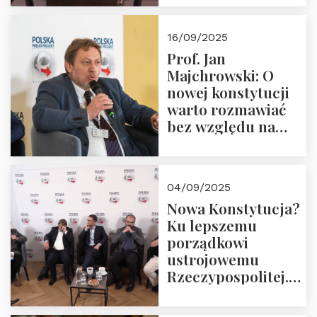
dziedzictwo
Okrągłego Stołu
16/09/2025
Prof. Jan
Majchrowski: O
nowej konstytucji
warto rozmawiać
bez względu na
rezultat
04/09/2025
Nowa Konstytucja?
Ku lepszemu
porządkowi
ustrojowemu
Rzeczypospolitej.
Zapraszamy do
obejrzenia nagrania