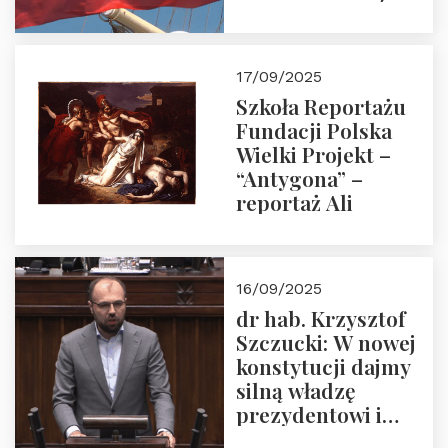
floty handlowej pod
narodową banderą
17/09/2025
Szkoła Reportażu
Fundacji Polska
Wielki Projekt –
“Antygona” –
reportaż Ali
16/09/2025
dr hab. Krzysztof
Szczucki: W nowej
konstytucji dajmy
silną władzę
prezydentowi i
pożegnajmy