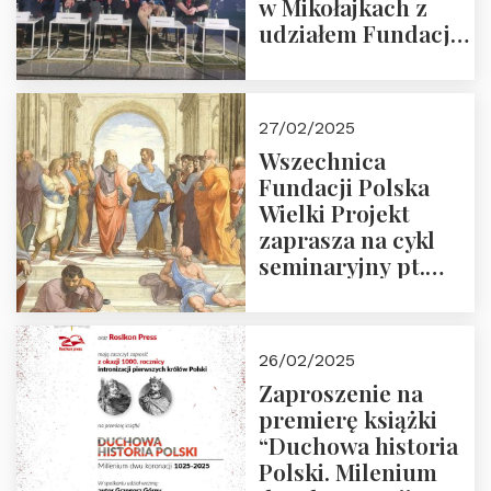
w Mikołajkach z
udziałem Fundacji
Polska Wielki
Projekt – 2025 r.
27/02/2025
Wszechnica
Fundacji Polska
Wielki Projekt
zaprasza na cykl
seminaryjny pt.
“Zapomniane
arcydzieła filozofii
europejskiej”
26/02/2025
Zaproszenie na
premierę książki
“Duchowa historia
Polski. Milenium