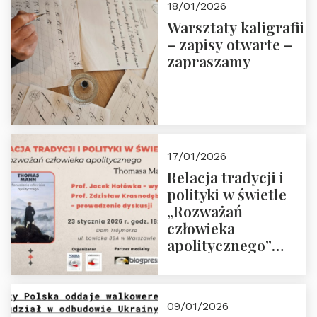
18/01/2026
Warsztaty kaligrafii
– zapisy otwarte –
zapraszamy
17/01/2026
Relacja tradycji i
polityki w świetle
„Rozważań
człowieka
apolitycznego”
Manna. Dom
Trójmorza, piątek
23 stycznia 2026 r.,
09/01/2026
godz. 18:00.