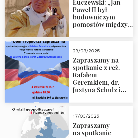
Łuczewski: „Jan
Paweł II był
budowniczym
pomostów między
sprzecznościami”
29/03/2025
Zapraszamy na
spotkanie z reż.
Rafałem
Geremkiem, dr.
Justyną Schulz i
prof. Zdzisławem
Krasnodębskim – 4
kwietnia 2025 r. –
17/03/2025
“Rosja-Niemcy…”
Zapraszamy
na spotkanie