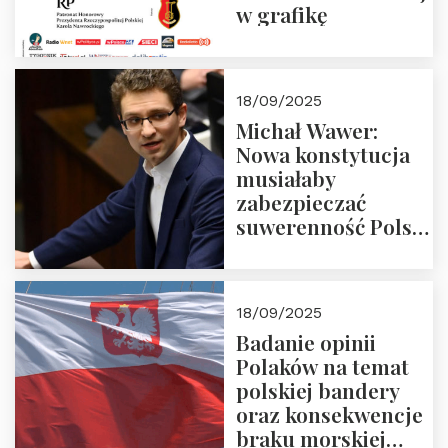
w grafikę
18/09/2025
Michał Wawer:
Nowa konstytucja
musiałaby
zabezpieczać
suwerenność Polski
i stanowić wyraz
jedności narodowej
18/09/2025
Badanie opinii
Polaków na temat
polskiej bandery
oraz konsekwencje
braku morskiej