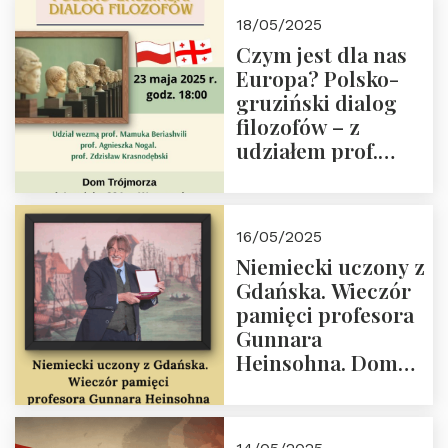
Białego, działacz
18/05/2025
społeczny, członek
Czym jest dla nas
Kapituły Nagrody
Europa? Polsko-
im. Prezydenta
gruziński dialog
Lecha
filozofów – z
Kaczyńskiego.
udziałem prof.
Wielki autorytet.
Mamuki
Beriashvili’ego, prof.
Agnieszki Nogal.
16/05/2025
Dom Trójmorza 23
Niemiecki uczony z
maja 2025 r. godz.
Gdańska. Wieczór
18:00.
pamięci profesora
Gunnara
Heinsohna. Dom
Trójmorza 16 maja
2025 r. godz. 18:00.
Zapraszamy!