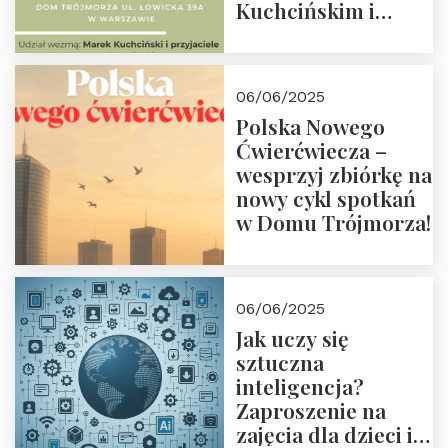
Kuchcińskim i
przyjaciółmi.
Zapraszamy 13
czerwca 2025 r. o
06/06/2025
18:00
Polska Nowego
Ćwierćwiecza –
wesprzyj zbiórkę na
nowy cykl spotkań
w Domu Trójmorza!
06/06/2025
Jak uczy się
sztuczna
inteligencja?
Zaproszenie na
zajęcia dla dzieci i