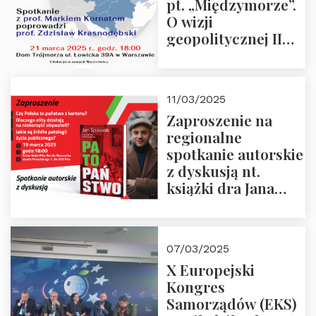
pt. „Międzymorze”.
O wizji
geopolitycznej II
Rzeczypospolitej –
21.03.2025 r. o godz.
18:00 – prof. Kornat
11/03/2025
i prof.
Zaproszenie na
Krasnodębski
regionalne
spotkanie autorskie
z dyskusją nt.
książki dra Jana
Śpiewaka
“Patopaństwo”
07/03/2025
X Europejski
Kongres
Samorządów (EKS)