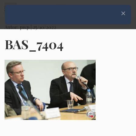
Rozwiń menu
Zamknij
Autor: pwp |
25/10/2022
BAS_7404