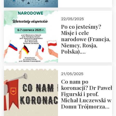
rodziców
22/05/2025
Po co jesteśmy?
Misje i cele
narodowe (Francja,
Niemcy, Rosja,
Polska).
Dwudniowe
eksperckie
warsztaty.
21/05/2025
Zapraszamy do
Co nam po
zapisów.
koronacji? Dr Paweł
Figurski i prof.
Michał Łuczewski w
Domu Trójmorza
30.05.2025 r. godz.