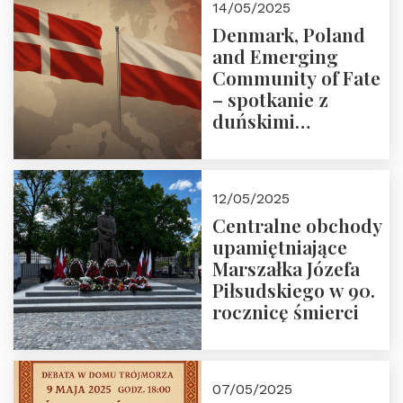
14/05/2025
Denmark, Poland
and Emerging
Community of Fate
– spotkanie z
duńskimi
konserwatystami
młodego pokolenia
w Domu Trójmorza
12/05/2025
Centralne obchody
upamiętniające
Marszałka Józefa
Piłsudskiego w 90.
rocznicę śmierci
07/05/2025