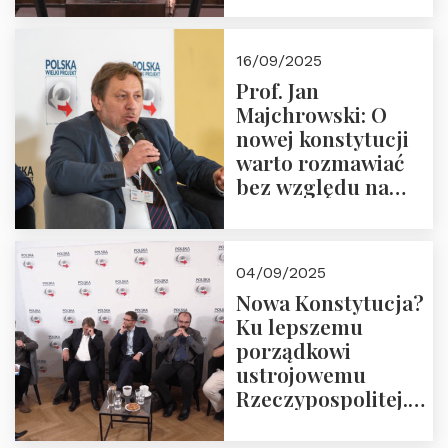
dziedzictwo
Okrągłego Stołu
16/09/2025
Prof. Jan
Majchrowski: O
nowej konstytucji
warto rozmawiać
bez względu na
rezultat
04/09/2025
Nowa Konstytucja?
Ku lepszemu
porządkowi
ustrojowemu
Rzeczypospolitej.
Zapraszamy do
obejrzenia nagrania