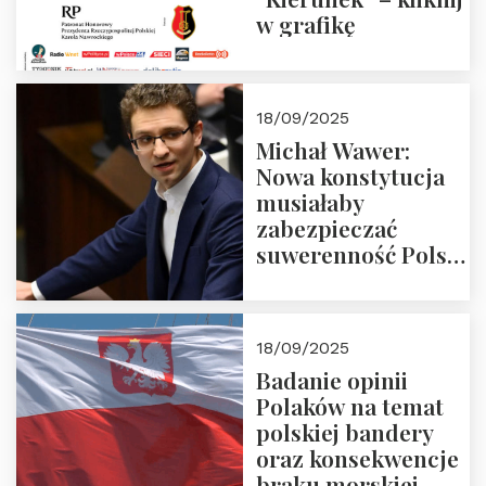
w grafikę
18/09/2025
Michał Wawer:
Nowa konstytucja
musiałaby
zabezpieczać
suwerenność Polski
i stanowić wyraz
jedności narodowej
18/09/2025
Badanie opinii
Polaków na temat
polskiej bandery
oraz konsekwencje
braku morskiej