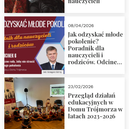
nauczycieli
08/04/2026
Jak odzyskać młode
pokolenie?
Poradnik dla
nauczycieli i
rodziców. Odcinek
6. Tranzycja
płciowa jako rytuał
przejścia.
23/02/2026
Rozmawiają red.
Przegląd działań
Grzegorz Górny i
edukacyjnych w
prof. Michał
Domu Trójmorza w
Łuczewski
latach 2023-2026