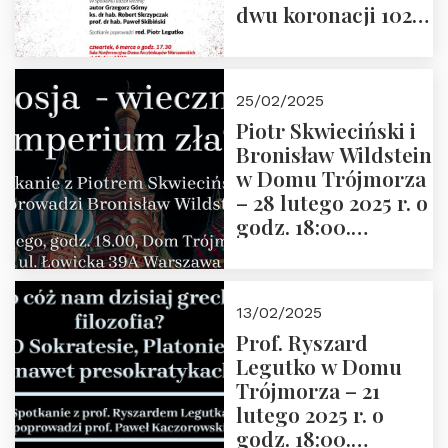
dwu koronacji 1025-
2025” autorstwa
Grzegorza
Górnego, 6 marca
25/02/2025
2025 r. godz. 17:30,
Piotr Skwieciński i
DAW ul. Miodowa
Bronisław Wildstein
17/19
w Domu Trójmorza
– 28 lutego 2025 r. o
godz. 18:00.
Zapraszamy!
13/02/2025
Prof. Ryszard
Legutko w Domu
Trójmorza – 21
lutego 2025 r. o
godz. 18:00.