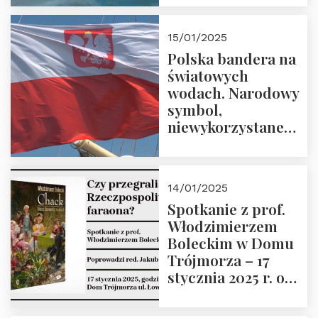
lutego 2025 r. o
godz. 18:00.
15/01/2025
Prowadzi prof.
Polska bandera na
Zbigniew
światowych
Stawrowski
wodach. Narodowy
symbol,
niewykorzystane
możliwości i
wyzwania
przyszłości
14/01/2025
Spotkanie z prof.
Włodzimierzem
Boleckim w Domu
Trójmorza – 17
stycznia 2025 r. o
godz. 18:00.
Prowadzi red. Jakub