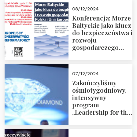
Moroz
08/12/2024
Konferencja: Morze
Bałtyckie jako klucz
do bezpieczeństwa i
rozwoju
gospodarczego
Polski i Unii
Europejskiej –
13.12.2024 r.
07/12/2024
ZAPRASZAMY
Zakończyliśmy
ośmiotygodniowy,
intensywny
program
„Leadership for the
Future” 18.10.2024 r.
– 07.12.2024 r.