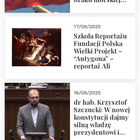
floty handlowej pod
narodową banderą
17/09/2025
Szkoła Reportażu
Fundacji Polska
Wielki Projekt –
“Antygona” –
reportaż Ali
16/09/2025
dr hab. Krzysztof
Szczucki: W nowej
konstytucji dajmy
silną władzę
prezydentowi i
pożegnajmy