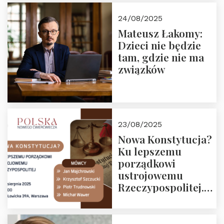
24/08/2025
Mateusz Łakomy:
Dzieci nie będzie
tam, gdzie nie ma
związków
23/08/2025
Nowa Konstytucja?
Ku lepszemu
porządkowi
ustrojowemu
Rzeczypospolitej.
Zapraszamy na
drugie spotkanie z
cyklu “Polska