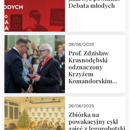
Debata młodych
28/06/2025
Prof. Zdzisław
Krasnodębski
odznaczony
Krzyżem
Komandorskim
Orderu Odrodzenia
Polski
26/06/2025
Zbiórka na
powakacyjny cykl
zajęć z legorobotyki