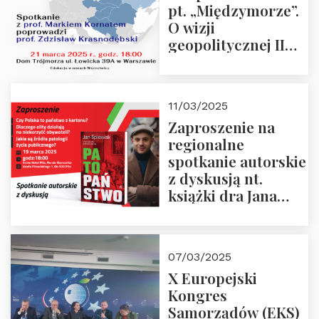
pt. „Międzymorze”.
O wizji
geopolitycznej II
Rzeczypospolitej –
21.03.2025 r. o godz.
18:00 – prof. Kornat
11/03/2025
i prof.
Zaproszenie na
Krasnodębski
regionalne
spotkanie autorskie
z dyskusją nt.
książki dra Jana
Śpiewaka
“Patopaństwo”
07/03/2025
X Europejski
Kongres
Samorządów (EKS)