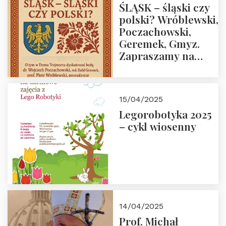
ŚLĄSK – śląski czy
polski? Wróblewski,
Poczachowski,
Geremek, Gmyz.
Zapraszamy na
spotkanie 9 maja
2025 r. o godz. 18:00
do Domu
15/04/2025
Trójmorza.
Legorobotyka 2025
– cykl wiosenny
14/04/2025
Prof. Michał