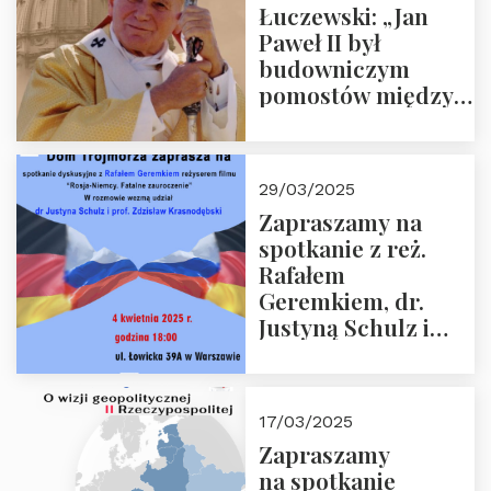
Łuczewski: „Jan
Paweł II był
budowniczym
pomostów między
sprzecznościami”
29/03/2025
Zapraszamy na
spotkanie z reż.
Rafałem
Geremkiem, dr.
Justyną Schulz i
prof. Zdzisławem
Krasnodębskim – 4
kwietnia 2025 r. –
17/03/2025
“Rosja-Niemcy…”
Zapraszamy
na spotkanie