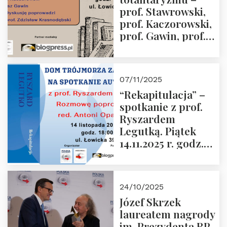
grudnia 2025 r.
prof. Stawrowski,
godz. 18:00.
prof. Kaczorowski,
prof. Gawin, prof.
Krasnodębski –
czwartek 27.11.2025
r. godz. 18:00
07/11/2025
“Rekapitulacja” –
spotkanie z prof.
Ryszardem
Legutką. Piątek
14.11.2025 r. godz.
18:00 w Domu
Trójmorza.
Zapraszamy!
24/10/2025
Józef Skrzek
laureatem nagrody
im. Prezydenta RP