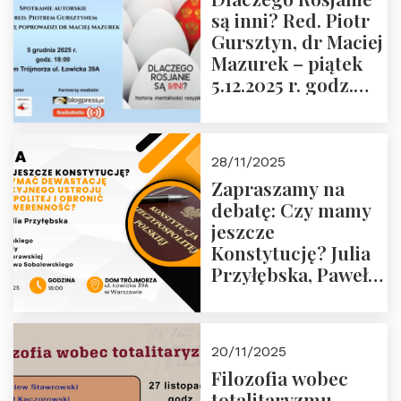
Muzeum Żołnierzy
są inni? Red. Piotr
Wyklętych i
Gursztyn, dr Maciej
Więźniów
Mazurek – piątek
Politycznych PRL o
5.12.2025 r. godz.
godz. 16:00 – 19
18:00 Dom
grudnia 2025 r.
Trójmorza.
28/11/2025
Zapraszamy na
debatę: Czy mamy
jeszcze
Konstytucję? Julia
Przyłębska, Paweł
Jabłoński, Oskar
Kida, Magdalena
Murawska,
20/11/2025
Przemysław
Filozofia wobec
Sobolewski – 4
totalitaryzmu –