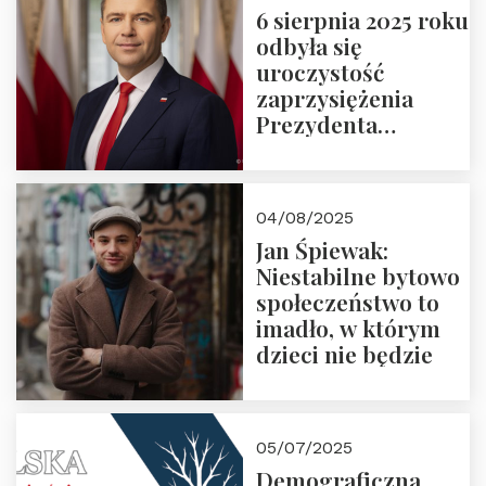
6 sierpnia 2025 roku
odbyła się
uroczystość
zaprzysiężenia
Prezydenta
Rzeczypospolitej
Polskiej Pana
Karola
04/08/2025
Nawrockiego
Jan Śpiewak:
Niestabilne bytowo
społeczeństwo to
imadło, w którym
dzieci nie będzie
05/07/2025
Demograficzna