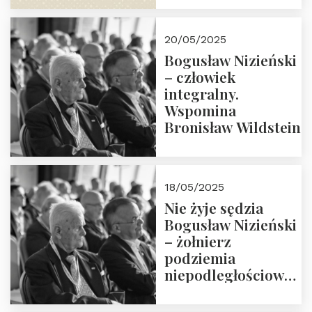
18:00. Zapraszamy!
20/05/2025
Bogusław Nizieński
– człowiek
integralny.
Wspomina
Bronisław Wildstein
18/05/2025
Nie żyje sędzia
Bogusław Nizieński
– żołnierz
podziemia
niepodległościowego
(NOW-AK), Kawaler
Orderu Orła