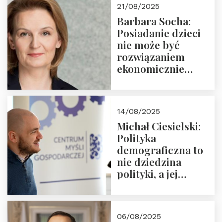
21/08/2025
Nowego
Barbara Socha:
Ćwierćwiecza”
Posiadanie dzieci
nie może być
rozwiązaniem
ekonomicznie
nieracjonalnym
14/08/2025
Michał Ciesielski:
Polityka
demograficzna to
nie dziedzina
polityki, a jej
wymiar
06/08/2025