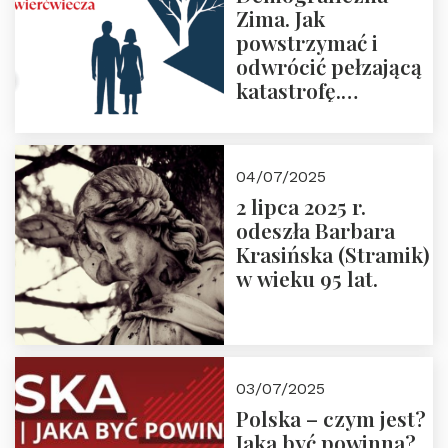
Zima. Jak
powstrzymać i
odwrócić pełzającą
katastrofę.
Zapraszamy na
pierwsze spotkanie
z cyklu “Polska
04/07/2025
Nowego
2 lipca 2025 r.
Ćwierćwiecza”
odeszła Barbara
Krasińska (Stramik)
w wieku 95 lat.
03/07/2025
Polska – czym jest?
Jaka być powinna?