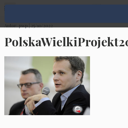
Rozwiń menu
Autor: pwp |
25/10/2022
PolskaWielkiProjekt2