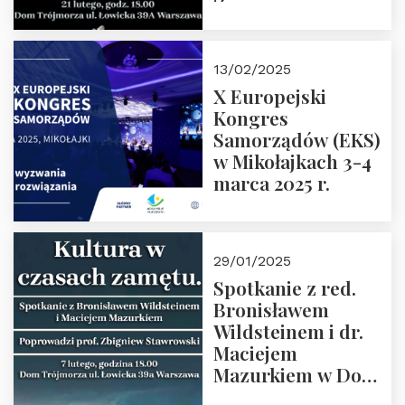
Spotkanie prowadzi
prof. Paweł
Kaczorowski.
13/02/2025
Zapraszamy
X Europejski
Kongres
Samorządów (EKS)
w Mikołajkach 3-4
marca 2025 r.
29/01/2025
Spotkanie z red.
Bronisławem
Wildsteinem i dr.
Maciejem
Mazurkiem w Domu
Trójmorza – 7