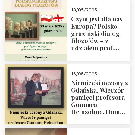
Białego, działacz
18/05/2025
społeczny, członek
Czym jest dla nas
Kapituły Nagrody
Europa? Polsko-
im. Prezydenta
gruziński dialog
Lecha
filozofów – z
Kaczyńskiego.
udziałem prof.
Wielki autorytet.
Mamuki
Beriashvili’ego, prof.
Agnieszki Nogal.
16/05/2025
Dom Trójmorza 23
Niemiecki uczony z
maja 2025 r. godz.
Gdańska. Wieczór
18:00.
pamięci profesora
Gunnara
Heinsohna. Dom
Trójmorza 16 maja
2025 r. godz. 18:00.
Zapraszamy!