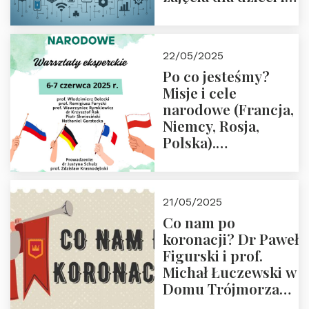
rodziców
22/05/2025
Po co jesteśmy?
Misje i cele
narodowe (Francja,
Niemcy, Rosja,
Polska).
Dwudniowe
eksperckie
warsztaty.
21/05/2025
Zapraszamy do
Co nam po
zapisów.
koronacji? Dr Paweł
Figurski i prof.
Michał Łuczewski w
Domu Trójmorza
30.05.2025 r. godz.