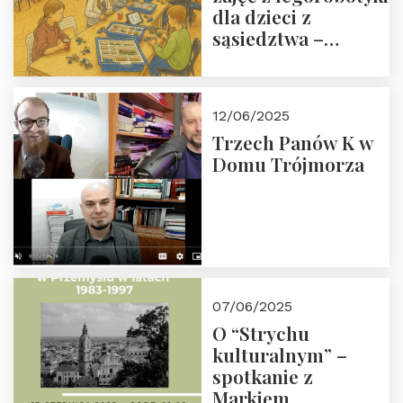
dla dzieci z
sąsiedztwa –
wesprzyj
społeczno-
edukacyjną misję
12/06/2025
Fundacji
Trzech Panów K w
Domu Trójmorza
07/06/2025
O “Strychu
kulturalnym” –
spotkanie z
Markiem