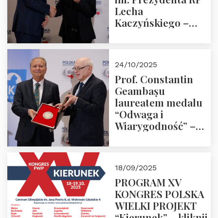
Lecha
Kaczyńskiego –
Laudacja
24/10/2025
Prof. Constantin
Geambașu
laureatem medalu
“Odwaga i
Wiarygodność” –
Laudacja
18/09/2025
PROGRAM XV
KONGRES POLSKA
WIELKI PROJEKT
“Kierunek” – kliknij