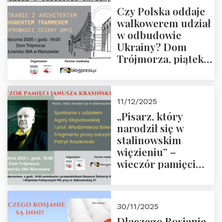
godz. 18:00.
Czy Polska oddaje
Zapraszamy!
walkowerem udział
w odbudowie
Ukrainy? Dom
Trójmorza, piątek
16 stycznia 2026 r.,
godz. 18:00.
Zapraszamy!
11/12/2025
„Pisarz, który
narodził się w
stalinowskim
więzieniu” –
wieczór pamięci
Janusza
Krasińskiego o
godz. 18:00 oraz
30/11/2025
zwiedzanie
Dlaczego Rosjanie