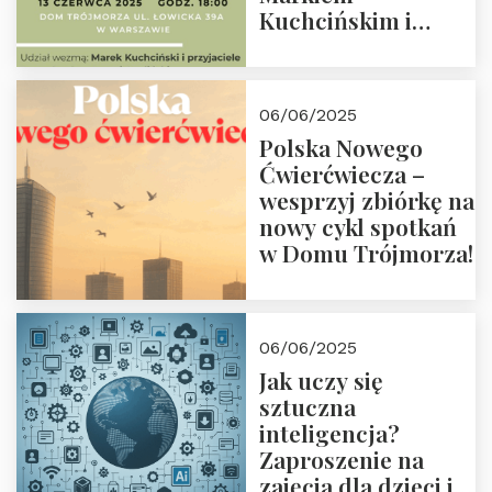
Kuchcińskim i
przyjaciółmi.
Zapraszamy 13
czerwca 2025 r. o
06/06/2025
18:00
Polska Nowego
Ćwierćwiecza –
wesprzyj zbiórkę na
nowy cykl spotkań
w Domu Trójmorza!
06/06/2025
Jak uczy się
sztuczna
inteligencja?
Zaproszenie na
zajęcia dla dzieci i