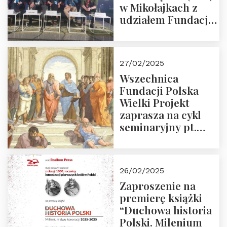
w Mikołajkach z
udziałem Fundacji
Polska Wielki
Projekt – 2025 r.
27/02/2025
Wszechnica
Fundacji Polska
Wielki Projekt
zaprasza na cykl
seminaryjny pt.
“Zapomniane
arcydzieła filozofii
europejskiej”
26/02/2025
Zaproszenie na
premierę książki
“Duchowa historia
Polski. Milenium