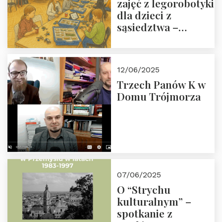
zajęć z legorobotyki
dla dzieci z
sąsiedztwa –
wesprzyj
społeczno-
edukacyjną misję
12/06/2025
Fundacji
Trzech Panów K w
Domu Trójmorza
07/06/2025
O “Strychu
kulturalnym” –
spotkanie z