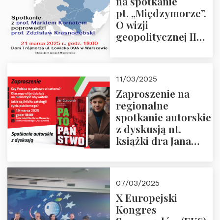
na spotkanie
pt. „Międzymorze”.
O wizji
geopolitycznej II
Rzeczypospolitej –
21.03.2025 r. o godz.
18:00 – prof. Kornat
11/03/2025
i prof.
Zaproszenie na
Krasnodębski
regionalne
spotkanie autorskie
z dyskusją nt.
książki dra Jana
Śpiewaka
“Patopaństwo”
07/03/2025
X Europejski
Kongres