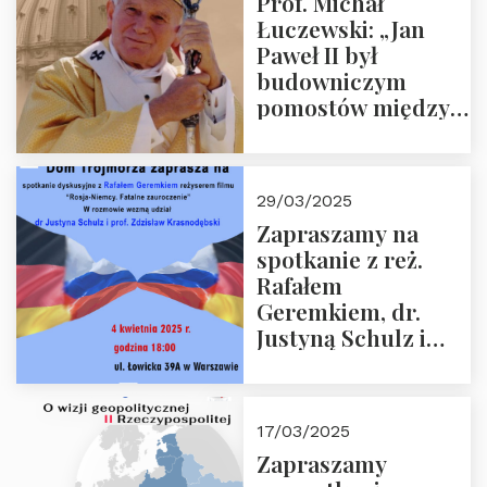
Prof. Michał
Łuczewski: „Jan
Paweł II był
budowniczym
pomostów między
sprzecznościami”
29/03/2025
Zapraszamy na
spotkanie z reż.
Rafałem
Geremkiem, dr.
Justyną Schulz i
prof. Zdzisławem
Krasnodębskim – 4
kwietnia 2025 r. –
17/03/2025
“Rosja-Niemcy…”
Zapraszamy