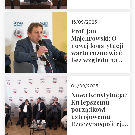
pożegnajmy
dziedzictwo
Okrągłego Stołu
16/09/2025
Prof. Jan
Majchrowski: O
nowej konstytucji
warto rozmawiać
bez względu na
rezultat
04/09/2025
Nowa Konstytucja?
Ku lepszemu
porządkowi
ustrojowemu
Rzeczypospolitej.
Zapraszamy do