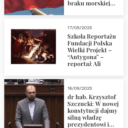
braku morskiej
floty handlowej pod
narodową banderą
17/09/2025
Szkoła Reportażu
Fundacji Polska
Wielki Projekt –
“Antygona” –
reportaż Ali
16/09/2025
dr hab. Krzysztof
Szczucki: W nowej
konstytucji dajmy
silną władzę
prezydentowi i