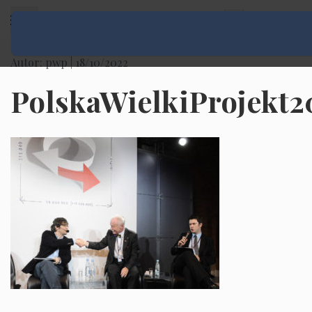
Rozwiń menu
Autor: pwp |
18/10/2022
PolskaWielkiProjekt2