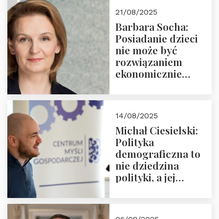
cyklu “Polska
21/08/2025
Nowego
Barbara Socha:
Ćwierćwiecza”
Posiadanie dzieci
nie może być
rozwiązaniem
ekonomicznie
nieracjonalnym
14/08/2025
Michał Ciesielski:
Polityka
demograficzna to
nie dziedzina
polityki, a jej
wymiar