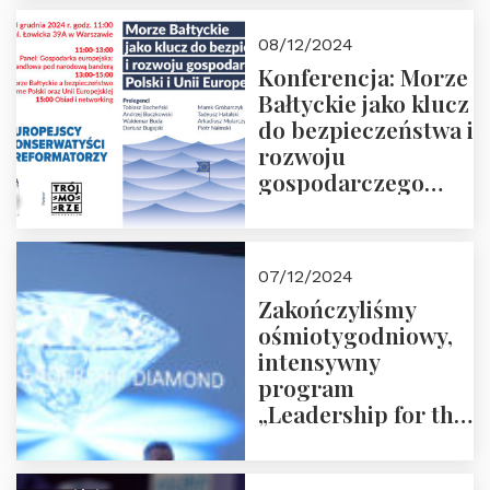
Prowadzi red. Jakub
Moroz
08/12/2024
Konferencja: Morze
Bałtyckie jako klucz
do bezpieczeństwa i
rozwoju
gospodarczego
Polski i Unii
Europejskiej –
13.12.2024 r.
07/12/2024
ZAPRASZAMY
Zakończyliśmy
ośmiotygodniowy,
intensywny
program
„Leadership for the
Future” 18.10.2024 r.
– 07.12.2024 r.