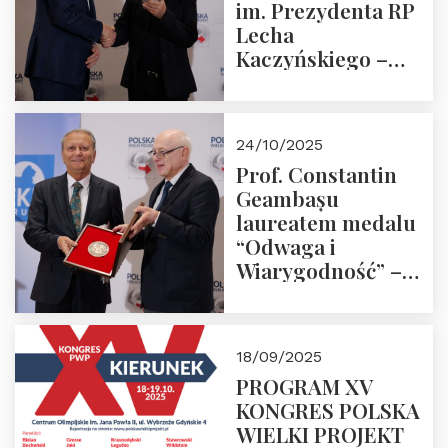
im. Prezydenta RP
Lecha
Kaczyńskiego –
Laudacja
24/10/2025
Prof. Constantin
Geambașu
laureatem medalu
“Odwaga i
Wiarygodność” –
Laudacja
18/09/2025
PROGRAM XV
KONGRES POLSKA
WIELKI PROJEKT