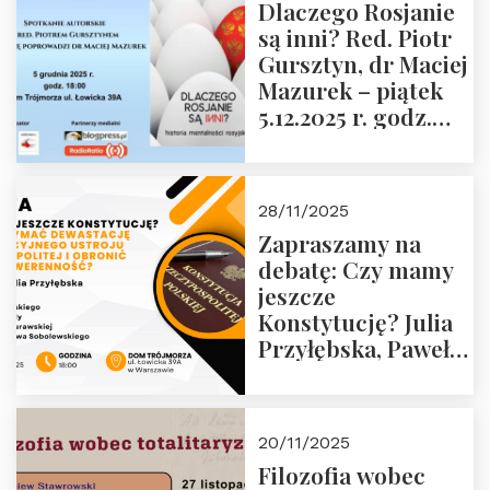
Dlaczego Rosjanie
Muzeum Żołnierzy
są inni? Red. Piotr
Wyklętych i
Gursztyn, dr Maciej
Więźniów
Mazurek – piątek
Politycznych PRL o
5.12.2025 r. godz.
godz. 16:00 – 19
18:00 Dom
grudnia 2025 r.
Trójmorza.
28/11/2025
Zapraszamy na
debatę: Czy mamy
jeszcze
Konstytucję? Julia
Przyłębska, Paweł
Jabłoński, Oskar
Kida, Magdalena
Murawska,
20/11/2025
Przemysław
Filozofia wobec
Sobolewski – 4