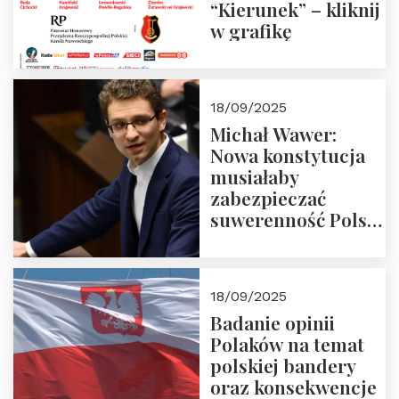
“Kierunek” – kliknij
w grafikę
18/09/2025
Michał Wawer:
Nowa konstytucja
musiałaby
zabezpieczać
suwerenność Polski
i stanowić wyraz
jedności narodowej
18/09/2025
Badanie opinii
Polaków na temat
polskiej bandery
oraz konsekwencje