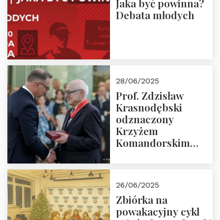
Jaka być powinna?
Debata młodych
28/06/2025
Prof. Zdzisław
Krasnodębski
odznaczony
Krzyżem
Komandorskim
Orderu Odrodzenia
Polski
26/06/2025
Zbiórka na
powakacyjny cykl