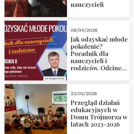
nauczycieli
08/04/2026
Jak odzyskać młode
pokolenie?
Poradnik dla
nauczycieli i
rodziców. Odcinek
6. Tranzycja
płciowa jako rytuał
przejścia.
23/02/2026
Rozmawiają red.
Przegląd działań
Grzegorz Górny i
edukacyjnych w
prof. Michał
Domu Trójmorza w
Łuczewski
latach 2023-2026