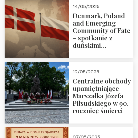
Zapraszamy!
14/05/2025
Denmark, Poland
and Emerging
Community of Fate
– spotkanie z
duńskimi
konserwatystami
młodego pokolenia
w Domu Trójmorza
12/05/2025
Centralne obchody
upamiętniające
Marszałka Józefa
Piłsudskiego w 90.
rocznicę śmierci
07/05/2025