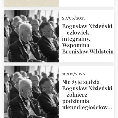
30.05.2025 r. godz.
18:00. Zapraszamy!
20/05/2025
Bogusław Nizieński
– człowiek
integralny.
Wspomina
Bronisław Wildstein
18/05/2025
Nie żyje sędzia
Bogusław Nizieński
– żołnierz
podziemia
niepodległościowego
(NOW-AK), Kawaler