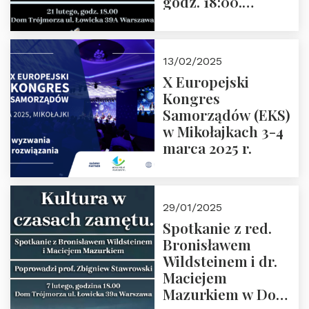
godz. 18:00.
Spotkanie prowadzi
prof. Paweł
Kaczorowski.
13/02/2025
Zapraszamy
X Europejski
Kongres
Samorządów (EKS)
w Mikołajkach 3-4
marca 2025 r.
29/01/2025
Spotkanie z red.
Bronisławem
Wildsteinem i dr.
Maciejem
Mazurkiem w Domu