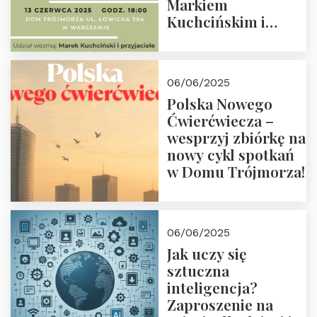
Markiem
Kuchcińskim i
przyjaciółmi.
Zapraszamy 13
czerwca 2025 r. o
06/06/2025
18:00
Polska Nowego
Ćwierćwiecza –
wesprzyj zbiórkę na
nowy cykl spotkań
w Domu Trójmorza!
06/06/2025
Jak uczy się
sztuczna
inteligencja?
Zaproszenie na