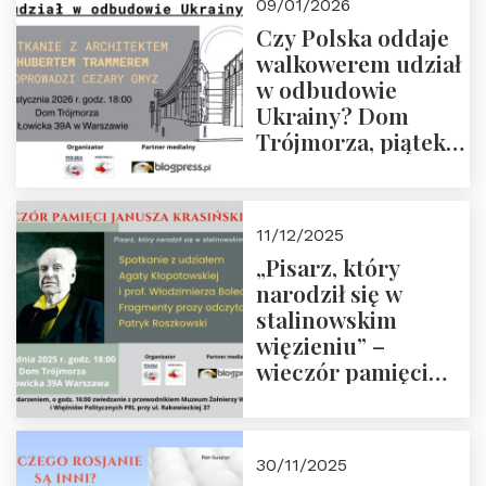
09/01/2026
godz. 18:00.
Czy Polska oddaje
Zapraszamy!
walkowerem udział
w odbudowie
Ukrainy? Dom
Trójmorza, piątek
16 stycznia 2026 r.,
godz. 18:00.
Zapraszamy!
11/12/2025
„Pisarz, który
narodził się w
stalinowskim
więzieniu” –
wieczór pamięci
Janusza
Krasińskiego o
godz. 18:00 oraz
30/11/2025
zwiedzanie