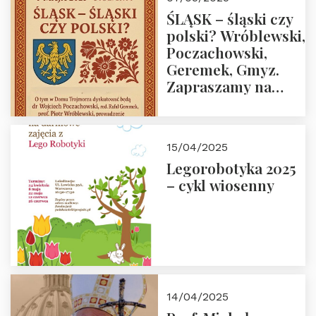
ŚLĄSK – śląski czy
polski? Wróblewski,
Poczachowski,
Geremek, Gmyz.
Zapraszamy na
spotkanie 9 maja
2025 r. o godz. 18:00
do Domu
15/04/2025
Trójmorza.
Legorobotyka 2025
– cykl wiosenny
14/04/2025