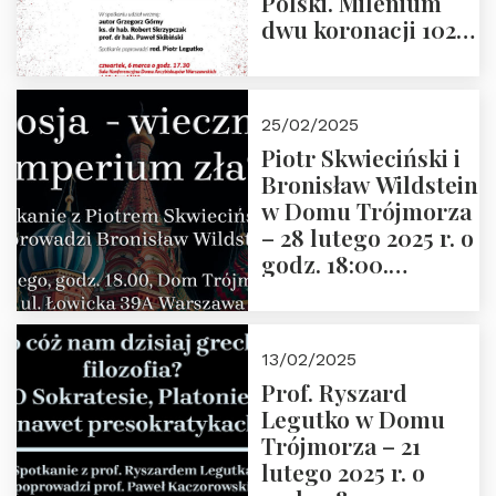
Polski. Milenium
dwu koronacji 1025-
2025” autorstwa
Grzegorza
Górnego, 6 marca
25/02/2025
2025 r. godz. 17:30,
Piotr Skwieciński i
DAW ul. Miodowa
Bronisław Wildstein
17/19
w Domu Trójmorza
– 28 lutego 2025 r. o
godz. 18:00.
Zapraszamy!
13/02/2025
Prof. Ryszard
Legutko w Domu
Trójmorza – 21
lutego 2025 r. o