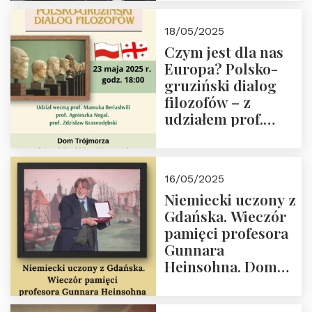
Orderu Orła
Białego, działacz
18/05/2025
społeczny, członek
Czym jest dla nas
Kapituły Nagrody
Europa? Polsko-
im. Prezydenta
gruziński dialog
Lecha
filozofów – z
Kaczyńskiego.
udziałem prof.
Wielki autorytet.
Mamuki
Beriashvili’ego, prof.
Agnieszki Nogal.
16/05/2025
Dom Trójmorza 23
Niemiecki uczony z
maja 2025 r. godz.
Gdańska. Wieczór
18:00.
pamięci profesora
Gunnara
Heinsohna. Dom
Trójmorza 16 maja
2025 r. godz. 18:00.