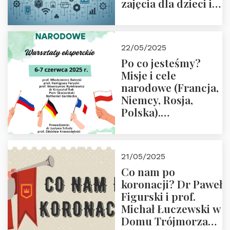
zajęcia dla dzieci i
rodziców
22/05/2025
Po co jesteśmy?
Misje i cele
narodowe (Francja,
Niemcy, Rosja,
Polska).
Dwudniowe
eksperckie
warsztaty.
21/05/2025
Zapraszamy do
Co nam po
zapisów.
koronacji? Dr Paweł
Figurski i prof.
Michał Łuczewski w
Domu Trójmorza