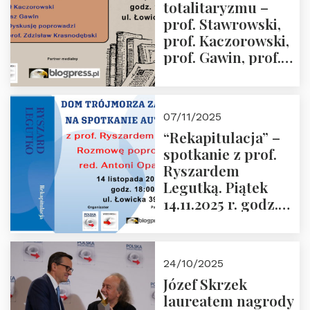
totalitaryzmu –
grudnia 2025 r.
prof. Stawrowski,
godz. 18:00.
prof. Kaczorowski,
prof. Gawin, prof.
Krasnodębski –
czwartek 27.11.2025
r. godz. 18:00
07/11/2025
“Rekapitulacja” –
spotkanie z prof.
Ryszardem
Legutką. Piątek
14.11.2025 r. godz.
18:00 w Domu
Trójmorza.
Zapraszamy!
24/10/2025
Józef Skrzek
laureatem nagrody