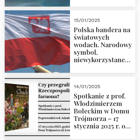
Trójmorza – 7
lutego 2025 r. o
godz. 18:00.
15/01/2025
Prowadzi prof.
Polska bandera na
Zbigniew
światowych
Stawrowski
wodach. Narodowy
symbol,
niewykorzystane
możliwości i
wyzwania
przyszłości
14/01/2025
Spotkanie z prof.
Włodzimierzem
Boleckim w Domu
Trójmorza – 17
stycznia 2025 r. o
godz. 18:00.