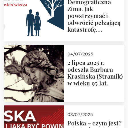
Demograficzna
Zima. Jak
powstrzymać i
odwrócić pełzającą
katastrofę.
Zapraszamy na
pierwsze spotkanie
z cyklu “Polska
04/07/2025
Nowego
2 lipca 2025 r.
Ćwierćwiecza”
odeszła Barbara
Krasińska (Stramik)
w wieku 95 lat.
03/07/2025
Polska – czym jest?