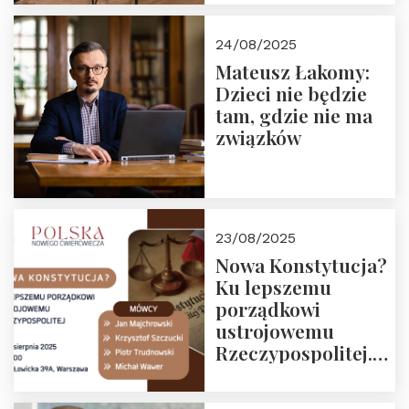
obejrzenia nagrania
24/08/2025
Mateusz Łakomy:
Dzieci nie będzie
tam, gdzie nie ma
związków
23/08/2025
Nowa Konstytucja?
Ku lepszemu
porządkowi
ustrojowemu
Rzeczypospolitej.
Zapraszamy na
drugie spotkanie z