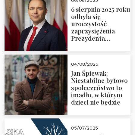
06/08/2025
6 sierpnia 2025 roku
odbyła się
uroczystość
zaprzysiężenia
Prezydenta
Rzeczypospolitej
Polskiej Pana
Karola
04/08/2025
Nawrockiego
Jan Śpiewak:
Niestabilne bytowo
społeczeństwo to
imadło, w którym
dzieci nie będzie
05/07/2025