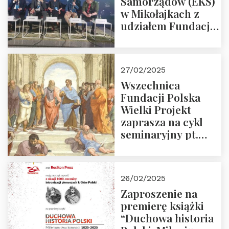
Samorządów (EKS)
w Mikołajkach z
udziałem Fundacji
Polska Wielki
Projekt – 2025 r.
27/02/2025
Wszechnica
Fundacji Polska
Wielki Projekt
zaprasza na cykl
seminaryjny pt.
“Zapomniane
arcydzieła filozofii
europejskiej”
26/02/2025
Zaproszenie na
premierę książki
“Duchowa historia