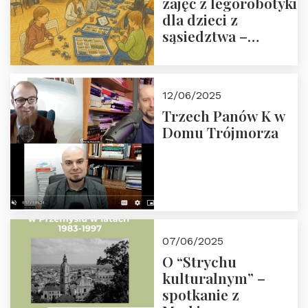
zajęć z legorobotyki
dla dzieci z
sąsiedztwa –
wesprzyj
społeczno-
edukacyjną misję
12/06/2025
Fundacji
Trzech Panów K w
Domu Trójmorza
07/06/2025
O “Strychu
kulturalnym” –
spotkanie z