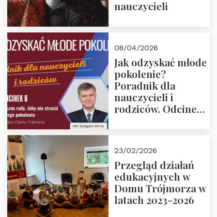
nauczycieli
08/04/2026
Jak odzyskać młode
pokolenie?
Poradnik dla
nauczycieli i
rodziców. Odcinek
6. Tranzycja
płciowa jako rytuał
przejścia.
23/02/2026
Rozmawiają red.
Przegląd działań
Grzegorz Górny i
edukacyjnych w
prof. Michał
Domu Trójmorza w
Łuczewski
latach 2023-2026