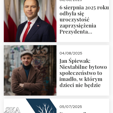
6 sierpnia 2025 roku
odbyła się
uroczystość
zaprzysiężenia
Prezydenta
Rzeczypospolitej
Polskiej Pana
Karola
04/08/2025
Nawrockiego
Jan Śpiewak:
Niestabilne bytowo
społeczeństwo to
imadło, w którym
dzieci nie będzie
05/07/2025