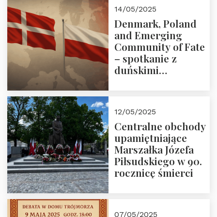
Zapraszamy!
14/05/2025
Denmark, Poland
and Emerging
Community of Fate
– spotkanie z
duńskimi
konserwatystami
młodego pokolenia
w Domu Trójmorza
12/05/2025
Centralne obchody
upamiętniające
Marszałka Józefa
Piłsudskiego w 90.
rocznicę śmierci
07/05/2025