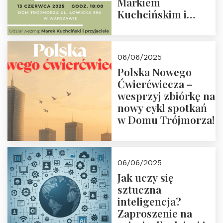
Markiem
Kuchcińskim i
przyjaciółmi.
Zapraszamy 13
czerwca 2025 r. o
06/06/2025
18:00
Polska Nowego
Ćwierćwiecza –
wesprzyj zbiórkę na
nowy cykl spotkań
w Domu Trójmorza!
06/06/2025
Jak uczy się
sztuczna
inteligencja?
Zaproszenie na