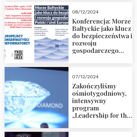
Prowadzi red. Jakub
Moroz
08/12/2024
Konferencja: Morze
Bałtyckie jako klucz
do bezpieczeństwa i
rozwoju
gospodarczego
Polski i Unii
Europejskiej –
13.12.2024 r.
07/12/2024
ZAPRASZAMY
Zakończyliśmy
ośmiotygodniowy,
intensywny
program
„Leadership for the
Future” 18.10.2024 r.
– 07.12.2024 r.