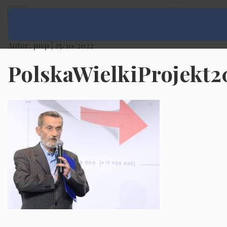
Rozwiń menu
Autor: pwp |
25/10/2022
PolskaWielkiProjekt2