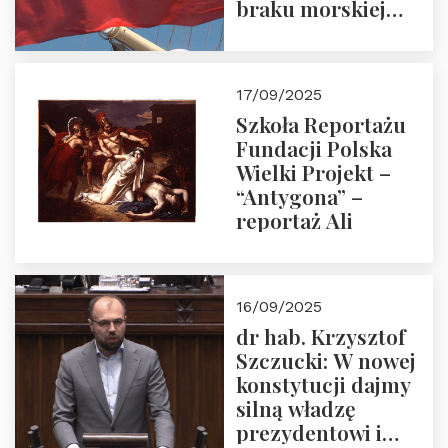
braku morskiej
floty handlowej pod
narodową banderą
17/09/2025
Szkoła Reportażu
Fundacji Polska
Wielki Projekt –
“Antygona” –
reportaż Ali
16/09/2025
dr hab. Krzysztof
Szczucki: W nowej
konstytucji dajmy
silną władzę
prezydentowi i