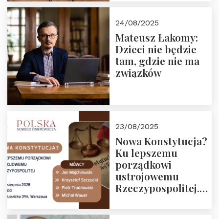
obejrzenia nagrania
24/08/2025
Mateusz Łakomy:
Dzieci nie będzie
tam, gdzie nie ma
związków
23/08/2025
Nowa Konstytucja?
Ku lepszemu
porządkowi
ustrojowemu
Rzeczypospolitej.
Zapraszamy na
drugie spotkanie z