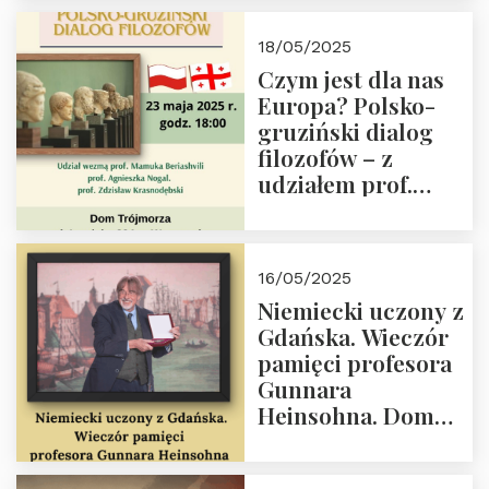
Orderu Orła
Białego, działacz
18/05/2025
społeczny, członek
Czym jest dla nas
Kapituły Nagrody
Europa? Polsko-
im. Prezydenta
gruziński dialog
Lecha
filozofów – z
Kaczyńskiego.
udziałem prof.
Wielki autorytet.
Mamuki
Beriashvili’ego, prof.
Agnieszki Nogal.
16/05/2025
Dom Trójmorza 23
Niemiecki uczony z
maja 2025 r. godz.
Gdańska. Wieczór
18:00.
pamięci profesora
Gunnara
Heinsohna. Dom
Trójmorza 16 maja
2025 r. godz. 18:00.