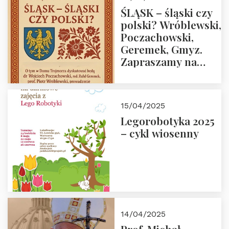
ŚLĄSK – śląski czy
polski? Wróblewski,
Poczachowski,
Geremek, Gmyz.
Zapraszamy na
spotkanie 9 maja
2025 r. o godz. 18:00
do Domu
15/04/2025
Trójmorza.
Legorobotyka 2025
– cykl wiosenny
14/04/2025