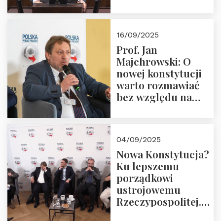
pożegnajmy
dziedzictwo
Okrągłego Stołu
16/09/2025
Prof. Jan
Majchrowski: O
nowej konstytucji
warto rozmawiać
bez względu na
rezultat
04/09/2025
Nowa Konstytucja?
Ku lepszemu
porządkowi
ustrojowemu
Rzeczypospolitej.
Zapraszamy do