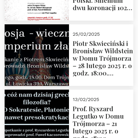
Polski. Milenium
dwu koronacji 1025-
2025” autorstwa
Grzegorza
Górnego, 6 marca
25/02/2025
2025 r. godz. 17:30,
Piotr Skwieciński i
DAW ul. Miodowa
Bronisław Wildstein
17/19
w Domu Trójmorza
– 28 lutego 2025 r. o
godz. 18:00.
Zapraszamy!
13/02/2025
Prof. Ryszard
Legutko w Domu
Trójmorza – 21
lutego 2025 r. o