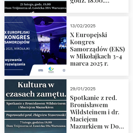
godz. 18:00.
Spotkanie prowadzi
prof. Paweł
Kaczorowski.
13/02/2025
Zapraszamy
X Europejski
Kongres
Samorządów (EKS)
w Mikołajkach 3-4
marca 2025 r.
29/01/2025
Spotkanie z red.
Bronisławem
Wildsteinem i dr.
Maciejem
Mazurkiem w Domu