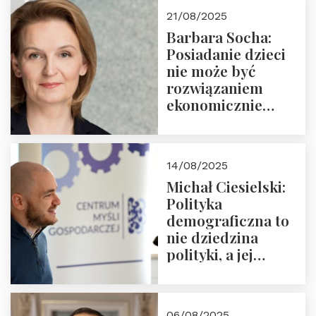
cyklu “Polska
21/08/2025
Nowego
Barbara Socha:
Ćwierćwiecza”
Posiadanie dzieci
nie może być
rozwiązaniem
ekonomicznie
nieracjonalnym
14/08/2025
Michał Ciesielski:
Polityka
demograficzna to
nie dziedzina
polityki, a jej
wymiar
06/08/2025