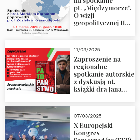
na spotkanie
pt. „Międzymorze”.
O wizji
geopolitycznej II
Rzeczypospolitej –
21.03.2025 r. o godz.
18:00 – prof. Kornat
11/03/2025
i prof.
Zaproszenie na
Krasnodębski
regionalne
spotkanie autorskie
z dyskusją nt.
książki dra Jana
Śpiewaka
“Patopaństwo”
07/03/2025
X Europejski
Kongres