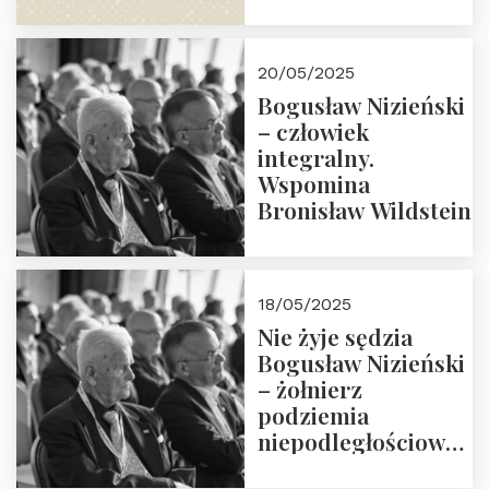
30.05.2025 r. godz.
18:00. Zapraszamy!
20/05/2025
Bogusław Nizieński
– człowiek
integralny.
Wspomina
Bronisław Wildstein
18/05/2025
Nie żyje sędzia
Bogusław Nizieński
– żołnierz
podziemia
niepodległościowego
(NOW-AK), Kawaler