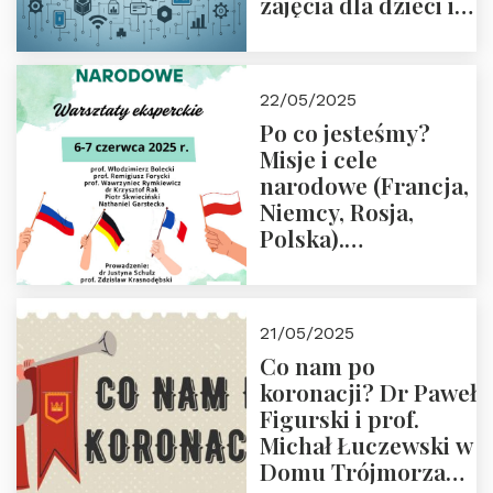
zajęcia dla dzieci i
rodziców
22/05/2025
Po co jesteśmy?
Misje i cele
narodowe (Francja,
Niemcy, Rosja,
Polska).
Dwudniowe
eksperckie
warsztaty.
21/05/2025
Zapraszamy do
Co nam po
zapisów.
koronacji? Dr Paweł
Figurski i prof.
Michał Łuczewski w
Domu Trójmorza