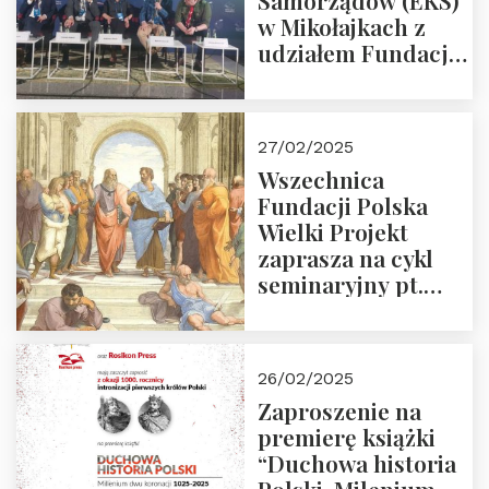
Samorządów (EKS)
w Mikołajkach z
udziałem Fundacji
Polska Wielki
Projekt – 2025 r.
27/02/2025
Wszechnica
Fundacji Polska
Wielki Projekt
zaprasza na cykl
seminaryjny pt.
“Zapomniane
arcydzieła filozofii
europejskiej”
26/02/2025
Zaproszenie na
premierę książki
“Duchowa historia