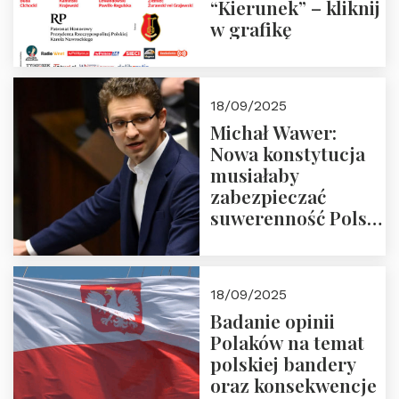
“Kierunek” – kliknij
w grafikę
18/09/2025
Michał Wawer:
Nowa konstytucja
musiałaby
zabezpieczać
suwerenność Polski
i stanowić wyraz
jedności narodowej
18/09/2025
Badanie opinii
Polaków na temat
polskiej bandery
oraz konsekwencje