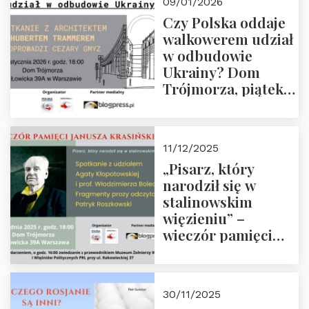
09/01/2026
godz. 18:00.
Czy Polska oddaje
Zapraszamy!
walkowerem udział
w odbudowie
Ukrainy? Dom
Trójmorza, piątek
16 stycznia 2026 r.,
godz. 18:00.
Zapraszamy!
11/12/2025
„Pisarz, który
narodził się w
stalinowskim
więzieniu” –
wieczór pamięci
Janusza
Krasińskiego o
godz. 18:00 oraz
30/11/2025
zwiedzanie