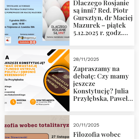
Dlaczego Rosjanie
Muzeum Żołnierzy
są inni? Red. Piotr
Wyklętych i
Gursztyn, dr Maciej
Więźniów
Mazurek – piątek
Politycznych PRL o
5.12.2025 r. godz.
godz. 16:00 – 19
18:00 Dom
grudnia 2025 r.
Trójmorza.
28/11/2025
Zapraszamy na
debatę: Czy mamy
jeszcze
Konstytucję? Julia
Przyłębska, Paweł
Jabłoński, Oskar
Kida, Magdalena
Murawska,
20/11/2025
Przemysław
Filozofia wobec
Sobolewski – 4