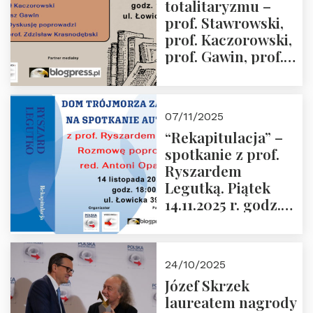
totalitaryzmu –
grudnia 2025 r.
prof. Stawrowski,
godz. 18:00.
prof. Kaczorowski,
prof. Gawin, prof.
Krasnodębski –
czwartek 27.11.2025
r. godz. 18:00
07/11/2025
“Rekapitulacja” –
spotkanie z prof.
Ryszardem
Legutką. Piątek
14.11.2025 r. godz.
18:00 w Domu
Trójmorza.
Zapraszamy!
24/10/2025
Józef Skrzek
laureatem nagrody