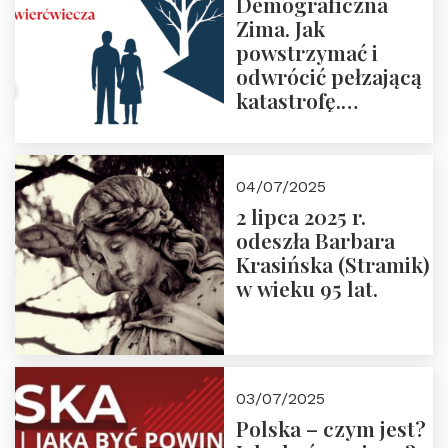
Demograficzna
Zima. Jak
powstrzymać i
odwrócić pełzającą
katastrofę.
Zapraszamy na
pierwsze spotkanie
z cyklu “Polska
04/07/2025
Nowego
2 lipca 2025 r.
Ćwierćwiecza”
odeszła Barbara
Krasińska (Stramik)
w wieku 95 lat.
03/07/2025
Polska – czym jest?