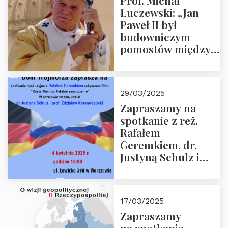
Prof. Michał
Łuczewski: „Jan
Paweł II był
budowniczym
pomostów między
sprzecznościami”
29/03/2025
Zapraszamy na
spotkanie z reż.
Rafałem
Geremkiem, dr.
Justyną Schulz i
prof. Zdzisławem
Krasnodębskim – 4
kwietnia 2025 r. –
17/03/2025
“Rosja-Niemcy…”
Zapraszamy