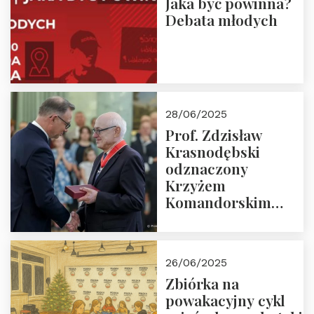
Jaka być powinna?
Debata młodych
28/06/2025
Prof. Zdzisław
Krasnodębski
odznaczony
Krzyżem
Komandorskim
Orderu Odrodzenia
Polski
26/06/2025
Zbiórka na
powakacyjny cykl