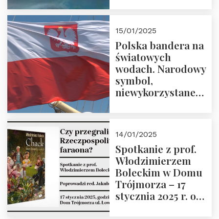
Trójmorza – 7
lutego 2025 r. o
godz. 18:00.
15/01/2025
Prowadzi prof.
Polska bandera na
Zbigniew
światowych
Stawrowski
wodach. Narodowy
symbol,
niewykorzystane
możliwości i
wyzwania
przyszłości
14/01/2025
Spotkanie z prof.
Włodzimierzem
Boleckim w Domu
Trójmorza – 17
stycznia 2025 r. o
godz. 18:00.