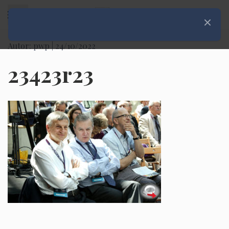
Rozwiń menu
Zamknij
Autor: pwp |
24/10/2022
23423r23