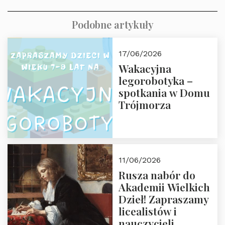
Podobne artykuły
17/06/2026
Wakacyjna
legorobotyka –
spotkania w Domu
Trójmorza
11/06/2026
Rusza nabór do
Akademii Wielkich
Dzieł! Zapraszamy
licealistów i
nauczycieli