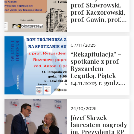
prof. Stawrowski,
godz. 18:00.
prof. Kaczorowski,
prof. Gawin, prof.
Krasnodębski –
czwartek 27.11.2025
r. godz. 18:00
07/11/2025
“Rekapitulacja” –
spotkanie z prof.
Ryszardem
Legutką. Piątek
14.11.2025 r. godz.
18:00 w Domu
Trójmorza.
Zapraszamy!
24/10/2025
Józef Skrzek
laureatem nagrody
im. Prezydenta RP