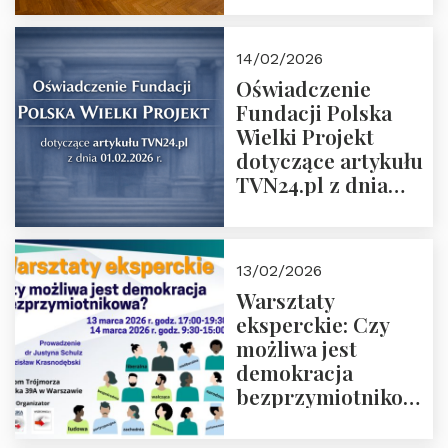
14/02/2026
Oświadczenie
Fundacji Polska
Wielki Projekt
dotyczące artykułu
TVN24.pl z dnia
01.02.2026 r.
13/02/2026
Warsztaty
eksperckie: Czy
możliwa jest
demokracja
bezprzymiotnikowa?
13-14 marca 2026 r.
w Domu Trójmorza.