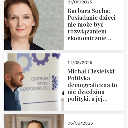
21/08/2025
Nowego
Barbara Socha:
Ćwierćwiecza”
Posiadanie dzieci
nie może być
rozwiązaniem
ekonomicznie
nieracjonalnym
14/08/2025
Michał Ciesielski:
Polityka
demograficzna to
nie dziedzina
polityki, a jej
wymiar
06/08/2025