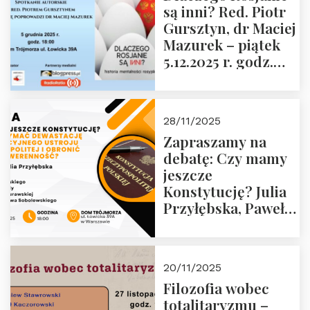
są inni? Red. Piotr
Wyklętych i
Gursztyn, dr Maciej
Więźniów
Mazurek – piątek
Politycznych PRL o
5.12.2025 r. godz.
godz. 16:00 – 19
18:00 Dom
grudnia 2025 r.
Trójmorza.
28/11/2025
Zapraszamy na
debatę: Czy mamy
jeszcze
Konstytucję? Julia
Przyłębska, Paweł
Jabłoński, Oskar
Kida, Magdalena
Murawska,
20/11/2025
Przemysław
Filozofia wobec
Sobolewski – 4
totalitaryzmu –
grudnia 2025 r.