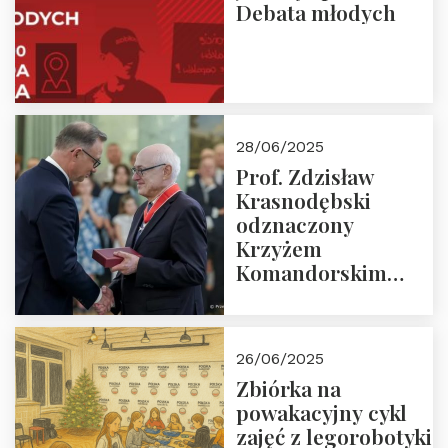
Debata młodych
28/06/2025
Prof. Zdzisław
Krasnodębski
odznaczony
Krzyżem
Komandorskim
Orderu Odrodzenia
Polski
26/06/2025
Zbiórka na
powakacyjny cykl
zajęć z legorobotyki