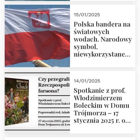
lutego 2025 r. o
godz. 18:00.
15/01/2025
Prowadzi prof.
Polska bandera na
Zbigniew
światowych
Stawrowski
wodach. Narodowy
symbol,
niewykorzystane
możliwości i
wyzwania
przyszłości
14/01/2025
Spotkanie z prof.
Włodzimierzem
Boleckim w Domu
Trójmorza – 17
stycznia 2025 r. o
godz. 18:00.
Prowadzi red. Jakub