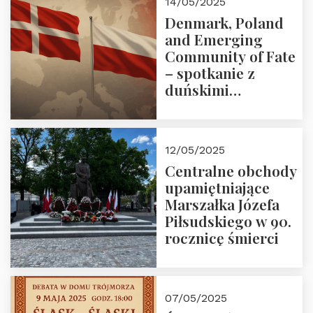
14/05/2025
Denmark, Poland
and Emerging
Community of Fate
– spotkanie z
duńskimi
konserwatystami
młodego pokolenia
w Domu Trójmorza
12/05/2025
Centralne obchody
upamiętniające
Marszałka Józefa
Piłsudskiego w 90.
rocznicę śmierci
07/05/2025