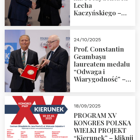
Lecha
Kaczyńskiego –
Laudacja
24/10/2025
Prof. Constantin
Geambașu
laureatem medalu
“Odwaga i
Wiarygodność” –
Laudacja
18/09/2025
PROGRAM XV
KONGRES POLSKA
WIELKI PROJEKT
“Kierunek” – kliknij