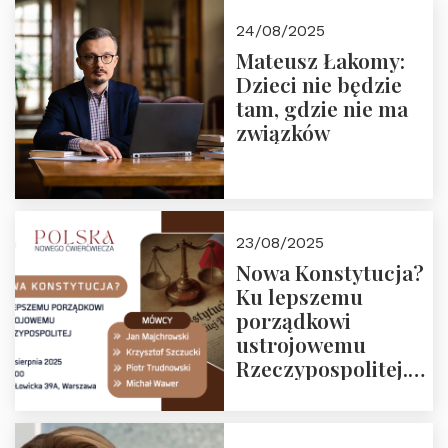
24/08/2025
Mateusz Łakomy:
Dzieci nie będzie
tam, gdzie nie ma
związków
23/08/2025
Nowa Konstytucja?
Ku lepszemu
porządkowi
ustrojowemu
Rzeczypospolitej.
Zapraszamy na
drugie spotkanie z
cyklu “Polska