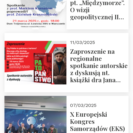
pt. „Międzymorze”.
O wizji
geopolitycznej II
Rzeczypospolitej –
21.03.2025 r. o godz.
18:00 – prof. Kornat
11/03/2025
i prof.
Zaproszenie na
Krasnodębski
regionalne
spotkanie autorskie
z dyskusją nt.
książki dra Jana
Śpiewaka
“Patopaństwo”
07/03/2025
X Europejski
Kongres
Samorządów (EKS)