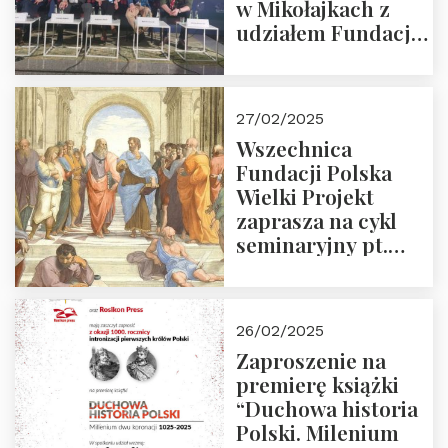
w Mikołajkach z
udziałem Fundacji
Polska Wielki
Projekt – 2025 r.
27/02/2025
Wszechnica
Fundacji Polska
Wielki Projekt
zaprasza na cykl
seminaryjny pt.
“Zapomniane
arcydzieła filozofii
europejskiej”
26/02/2025
Zaproszenie na
premierę książki
“Duchowa historia
Polski. Milenium