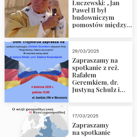
Łuczewski: „Jan
Paweł II był
budowniczym
pomostów między
sprzecznościami”
29/03/2025
Zapraszamy na
spotkanie z reż.
Rafałem
Geremkiem, dr.
Justyną Schulz i
prof. Zdzisławem
Krasnodębskim – 4
kwietnia 2025 r. –
17/03/2025
“Rosja-Niemcy…”
Zapraszamy
na spotkanie