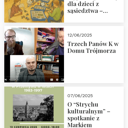
dla dzieci z
sąsiedztwa –
wesprzyj
społeczno-
edukacyjną misję
12/06/2025
Fundacji
Trzech Panów K w
Domu Trójmorza
07/06/2025
O “Strychu
kulturalnym” –
spotkanie z
Markiem