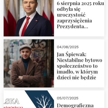
6 sierpnia 2025 roku
odbyła się
uroczystość
zaprzysiężenia
Prezydenta
Rzeczypospolitej
Polskiej Pana
Karola
04/08/2025
Nawrockiego
Jan Śpiewak:
Niestabilne bytowo
społeczeństwo to
imadło, w którym
dzieci nie będzie
05/07/2025
Demograficzna