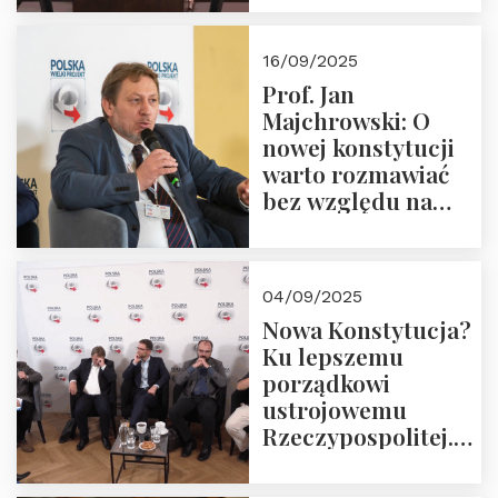
dziedzictwo
Okrągłego Stołu
16/09/2025
Prof. Jan
Majchrowski: O
nowej konstytucji
warto rozmawiać
bez względu na
rezultat
04/09/2025
Nowa Konstytucja?
Ku lepszemu
porządkowi
ustrojowemu
Rzeczypospolitej.
Zapraszamy do
obejrzenia nagrania