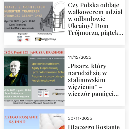
Czy Polska oddaje
Zapraszamy!
walkowerem udział
w odbudowie
Ukrainy? Dom
Trójmorza, piątek
16 stycznia 2026 r.,
godz. 18:00.
Zapraszamy!
11/12/2025
„Pisarz, który
narodził się w
stalinowskim
więzieniu” –
wieczór pamięci
Janusza
Krasińskiego o
godz. 18:00 oraz
30/11/2025
zwiedzanie
Dlaczego Rosjanie
Muzeum Żołnierzy