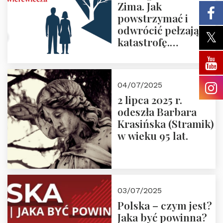
Zima. Jak
powstrzymać i
odwrócić pełzającą
katastrofę.
Zapraszamy na
pierwsze spotkanie
z cyklu “Polska
04/07/2025
Nowego
2 lipca 2025 r.
Ćwierćwiecza”
odeszła Barbara
Krasińska (Stramik)
w wieku 95 lat.
03/07/2025
Polska – czym jest?
Jaka być powinna?