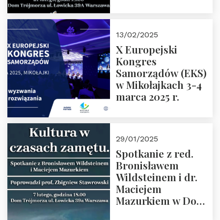
Spotkanie prowadzi
prof. Paweł
Kaczorowski.
13/02/2025
Zapraszamy
X Europejski
Kongres
Samorządów (EKS)
w Mikołajkach 3-4
marca 2025 r.
29/01/2025
Spotkanie z red.
Bronisławem
Wildsteinem i dr.
Maciejem
Mazurkiem w Domu
Trójmorza – 7