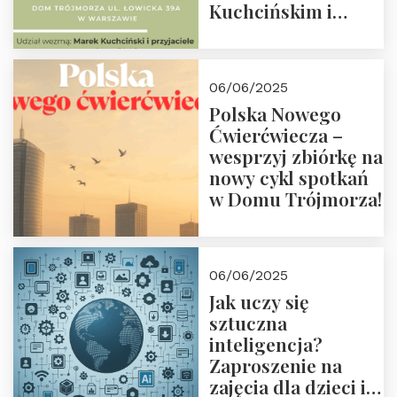
Kuchcińskim i
przyjaciółmi.
Zapraszamy 13
czerwca 2025 r. o
06/06/2025
18:00
Polska Nowego
Ćwierćwiecza –
wesprzyj zbiórkę na
nowy cykl spotkań
w Domu Trójmorza!
06/06/2025
Jak uczy się
sztuczna
inteligencja?
Zaproszenie na
zajęcia dla dzieci i