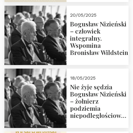
18:00. Zapraszamy!
20/05/2025
Bogusław Nizieński
– człowiek
integralny.
Wspomina
Bronisław Wildstein
18/05/2025
Nie żyje sędzia
Bogusław Nizieński
– żołnierz
podziemia
niepodległościowego
(NOW-AK), Kawaler
Orderu Orła