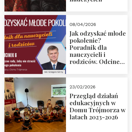
08/04/2026
Jak odzyskać młode
pokolenie?
Poradnik dla
nauczycieli i
rodziców. Odcinek
6. Tranzycja
płciowa jako rytuał
przejścia.
23/02/2026
Rozmawiają red.
Przegląd działań
Grzegorz Górny i
edukacyjnych w
prof. Michał
Domu Trójmorza w
Łuczewski
latach 2023-2026