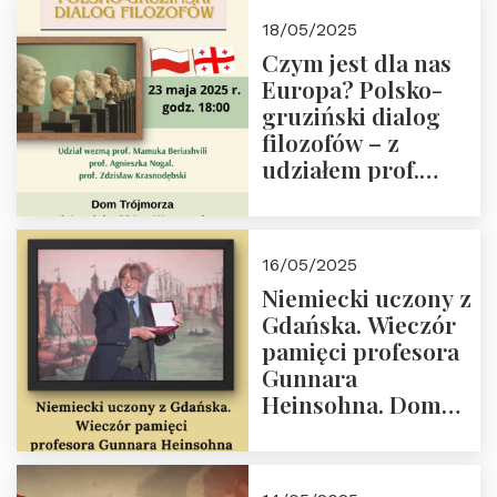
Białego, działacz
18/05/2025
społeczny, członek
Czym jest dla nas
Kapituły Nagrody
Europa? Polsko-
im. Prezydenta
gruziński dialog
Lecha
filozofów – z
Kaczyńskiego.
udziałem prof.
Wielki autorytet.
Mamuki
Beriashvili’ego, prof.
Agnieszki Nogal.
16/05/2025
Dom Trójmorza 23
Niemiecki uczony z
maja 2025 r. godz.
Gdańska. Wieczór
18:00.
pamięci profesora
Gunnara
Heinsohna. Dom
Trójmorza 16 maja
2025 r. godz. 18:00.
Zapraszamy!