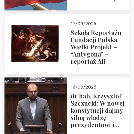
floty handlowej pod
narodową banderą
17/09/2025
Szkoła Reportażu
Fundacji Polska
Wielki Projekt –
“Antygona” –
reportaż Ali
16/09/2025
dr hab. Krzysztof
Szczucki: W nowej
konstytucji dajmy
silną władzę
prezydentowi i
pożegnajmy