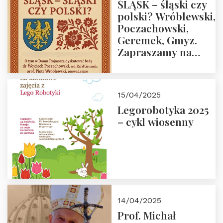
ŚLĄSK – śląski czy
polski? Wróblewski,
Poczachowski,
Geremek, Gmyz.
Zapraszamy na
spotkanie 9 maja
2025 r. o godz. 18:00
do Domu
15/04/2025
Trójmorza.
Legorobotyka 2025
– cykl wiosenny
14/04/2025
Prof. Michał