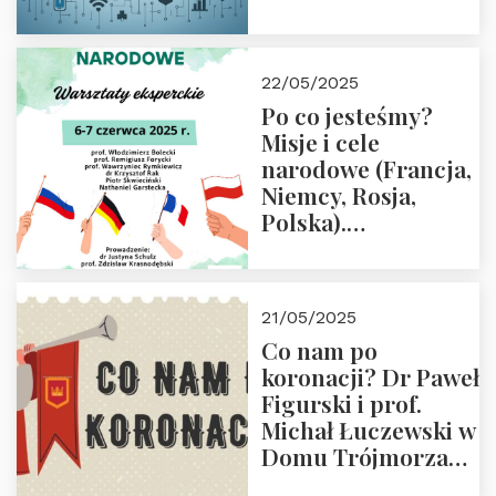
rodziców
22/05/2025
Po co jesteśmy?
Misje i cele
narodowe (Francja,
Niemcy, Rosja,
Polska).
Dwudniowe
eksperckie
warsztaty.
21/05/2025
Zapraszamy do
Co nam po
zapisów.
koronacji? Dr Paweł
Figurski i prof.
Michał Łuczewski w
Domu Trójmorza
30.05.2025 r. godz.