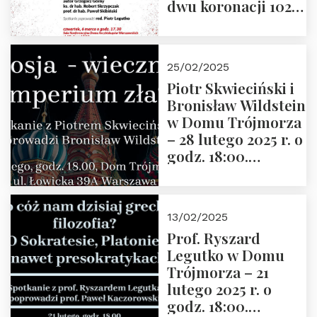
dwu koronacji 1025-
2025” autorstwa
Grzegorza
Górnego, 6 marca
25/02/2025
2025 r. godz. 17:30,
Piotr Skwieciński i
DAW ul. Miodowa
Bronisław Wildstein
17/19
w Domu Trójmorza
– 28 lutego 2025 r. o
godz. 18:00.
Zapraszamy!
13/02/2025
Prof. Ryszard
Legutko w Domu
Trójmorza – 21
lutego 2025 r. o
godz. 18:00.