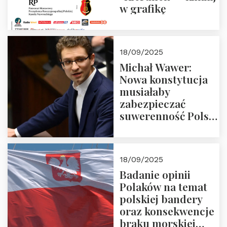
w grafikę
18/09/2025
Michał Wawer:
Nowa konstytucja
musiałaby
zabezpieczać
suwerenność Polski
i stanowić wyraz
jedności narodowej
18/09/2025
Badanie opinii
Polaków na temat
polskiej bandery
oraz konsekwencje
braku morskiej