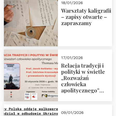
18/01/2026
Warsztaty kaligrafii
– zapisy otwarte –
zapraszamy
17/01/2026
Relacja tradycji i
polityki w świetle
„Rozważań
człowieka
apolitycznego”
Manna. Dom
Trójmorza, piątek
23 stycznia 2026 r.,
09/01/2026
godz. 18:00.