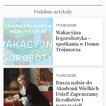
Podobne artykuły
17/06/2026
Wakacyjna
legorobotyka –
spotkania w Domu
Trójmorza
11/06/2026
Rusza nabór do
Akademii Wielkich
Dzieł! Zapraszamy
licealistów i
nauczycieli