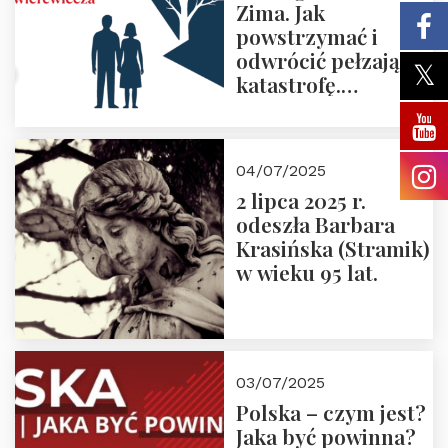
Zima. Jak
powstrzymać i
odwrócić pełzającą
katastrofę.
Zapraszamy na
pierwsze spotkanie
z cyklu “Polska
04/07/2025
Nowego
2 lipca 2025 r.
Ćwierćwiecza”
odeszła Barbara
Krasińska (Stramik)
w wieku 95 lat.
03/07/2025
Polska – czym jest?
Jaka być powinna?