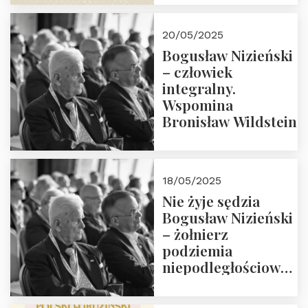
18:00. Zapraszamy!
20/05/2025
Bogusław Nizieński
– człowiek
integralny.
Wspomina
Bronisław Wildstein
18/05/2025
Nie żyje sędzia
Bogusław Nizieński
– żołnierz
podziemia
niepodległościowego
(NOW-AK), Kawaler
Orderu Orła