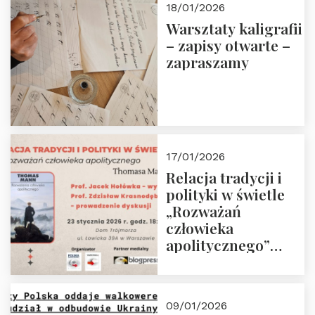
18/01/2026
Warsztaty kaligrafii
– zapisy otwarte –
zapraszamy
17/01/2026
Relacja tradycji i
polityki w świetle
„Rozważań
człowieka
apolitycznego”
Manna. Dom
Trójmorza, piątek
23 stycznia 2026 r.,
09/01/2026
godz. 18:00.