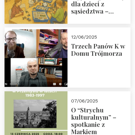
dla dzieci z
sąsiedztwa –
wesprzyj
społeczno-
edukacyjną misję
12/06/2025
Fundacji
Trzech Panów K w
Domu Trójmorza
07/06/2025
O “Strychu
kulturalnym” –
spotkanie z
Markiem