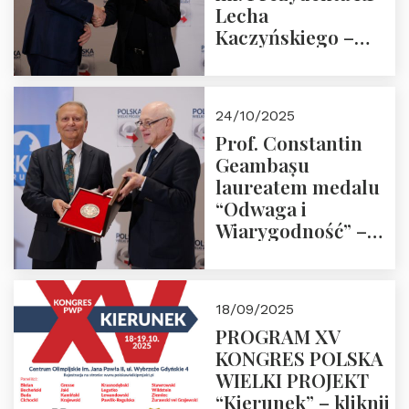
Lecha
Kaczyńskiego –
Laudacja
24/10/2025
Prof. Constantin
Geambașu
laureatem medalu
“Odwaga i
Wiarygodność” –
Laudacja
18/09/2025
PROGRAM XV
KONGRES POLSKA
WIELKI PROJEKT
“Kierunek” – kliknij