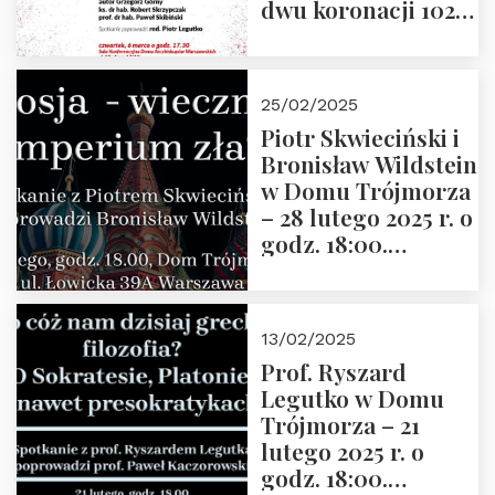
dwu koronacji 1025-
2025” autorstwa
Grzegorza
Górnego, 6 marca
25/02/2025
2025 r. godz. 17:30,
Piotr Skwieciński i
DAW ul. Miodowa
Bronisław Wildstein
17/19
w Domu Trójmorza
– 28 lutego 2025 r. o
godz. 18:00.
Zapraszamy!
13/02/2025
Prof. Ryszard
Legutko w Domu
Trójmorza – 21
lutego 2025 r. o
godz. 18:00.