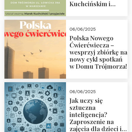
Kuchcińskim i
przyjaciółmi.
Zapraszamy 13
czerwca 2025 r. o
06/06/2025
18:00
Polska Nowego
Ćwierćwiecza –
wesprzyj zbiórkę na
nowy cykl spotkań
w Domu Trójmorza!
06/06/2025
Jak uczy się
sztuczna
inteligencja?
Zaproszenie na
zajęcia dla dzieci i