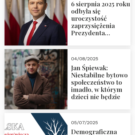
6 sierpnia 2025 roku
odbyła się
uroczystość
zaprzysiężenia
Prezydenta
Rzeczypospolitej
Polskiej Pana
Karola
04/08/2025
Nawrockiego
Jan Śpiewak:
Niestabilne bytowo
społeczeństwo to
imadło, w którym
dzieci nie będzie
05/07/2025
Demograficzna