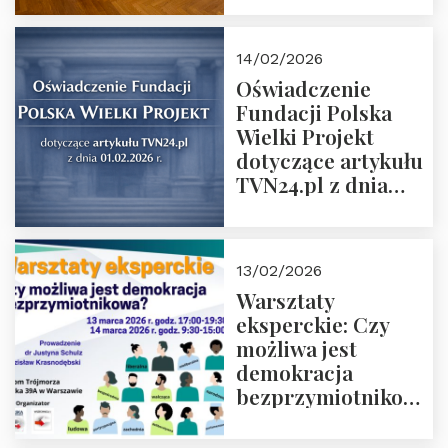
14/02/2026
Oświadczenie
Fundacji Polska
Wielki Projekt
dotyczące artykułu
TVN24.pl z dnia
01.02.2026 r.
13/02/2026
Warsztaty
eksperckie: Czy
możliwa jest
demokracja
bezprzymiotnikowa?
13-14 marca 2026 r.
w Domu Trójmorza.