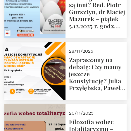
są inni? Red. Piotr
Wyklętych i
Gursztyn, dr Maciej
Więźniów
Mazurek – piątek
Politycznych PRL o
5.12.2025 r. godz.
godz. 16:00 – 19
18:00 Dom
grudnia 2025 r.
Trójmorza.
28/11/2025
Zapraszamy na
debatę: Czy mamy
jeszcze
Konstytucję? Julia
Przyłębska, Paweł
Jabłoński, Oskar
Kida, Magdalena
Murawska,
20/11/2025
Przemysław
Filozofia wobec
Sobolewski – 4
totalitaryzmu –
grudnia 2025 r.