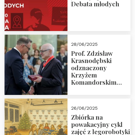
Debata młodych
28/06/2025
Prof. Zdzisław
Krasnodębski
odznaczony
Krzyżem
Komandorskim
Orderu Odrodzenia
Polski
26/06/2025
Zbiórka na
powakacyjny cykl
zajęć z legorobotyki