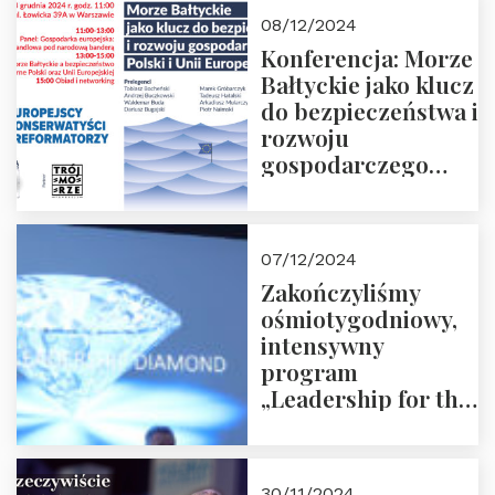
Moroz
08/12/2024
Konferencja: Morze
Bałtyckie jako klucz
do bezpieczeństwa i
rozwoju
gospodarczego
Polski i Unii
Europejskiej –
13.12.2024 r.
07/12/2024
ZAPRASZAMY
Zakończyliśmy
ośmiotygodniowy,
intensywny
program
„Leadership for the
Future” 18.10.2024 r.
– 07.12.2024 r.
30/11/2024