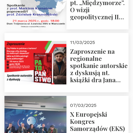
pt. „Międzymorze”.
O wizji
geopolitycznej II
Rzeczypospolitej –
21.03.2025 r. o godz.
18:00 – prof. Kornat
11/03/2025
i prof.
Zaproszenie na
Krasnodębski
regionalne
spotkanie autorskie
z dyskusją nt.
książki dra Jana
Śpiewaka
“Patopaństwo”
07/03/2025
X Europejski
Kongres
Samorządów (EKS)