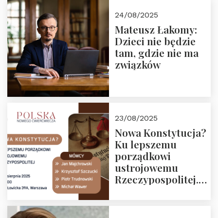
24/08/2025
Mateusz Łakomy:
Dzieci nie będzie
tam, gdzie nie ma
związków
23/08/2025
Nowa Konstytucja?
Ku lepszemu
porządkowi
ustrojowemu
Rzeczypospolitej.
Zapraszamy na
drugie spotkanie z
cyklu “Polska