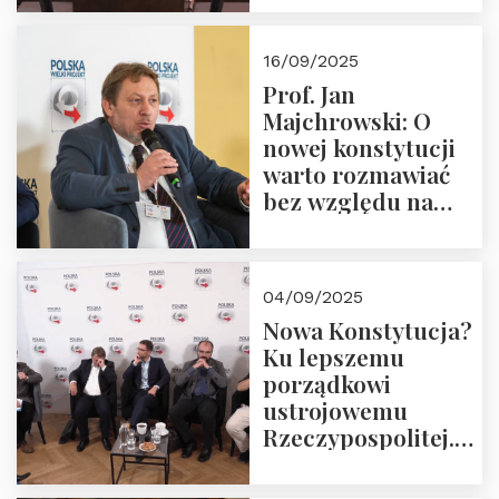
dziedzictwo
Okrągłego Stołu
16/09/2025
Prof. Jan
Majchrowski: O
nowej konstytucji
warto rozmawiać
bez względu na
rezultat
04/09/2025
Nowa Konstytucja?
Ku lepszemu
porządkowi
ustrojowemu
Rzeczypospolitej.
Zapraszamy do
obejrzenia nagrania