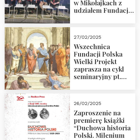
w Mikołajkach z
udziałem Fundacji
Polska Wielki
Projekt – 2025 r.
27/02/2025
Wszechnica
Fundacji Polska
Wielki Projekt
zaprasza na cykl
seminaryjny pt.
“Zapomniane
arcydzieła filozofii
europejskiej”
26/02/2025
Zaproszenie na
premierę książki
“Duchowa historia
Polski. Milenium