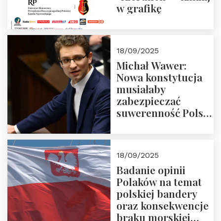
w grafikę
18/09/2025
Michał Wawer:
Nowa konstytucja
musiałaby
zabezpieczać
suwerenność Polski
i stanowić wyraz
jedności narodowej
18/09/2025
Badanie opinii
Polaków na temat
polskiej bandery
oraz konsekwencje
braku morskiej