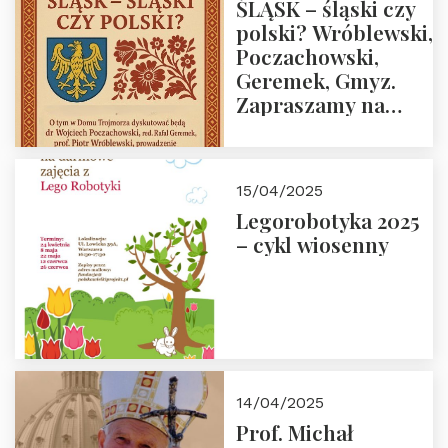
ŚLĄSK – śląski czy
polski? Wróblewski,
Poczachowski,
Geremek, Gmyz.
Zapraszamy na
spotkanie 9 maja
2025 r. o godz. 18:00
do Domu
15/04/2025
Trójmorza.
Legorobotyka 2025
– cykl wiosenny
14/04/2025
Prof. Michał