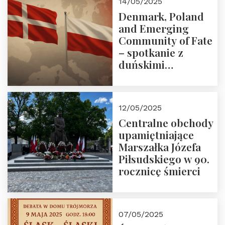
14/05/2025
Denmark, Poland
and Emerging
Community of Fate
– spotkanie z
duńskimi
konserwatystami
młodego pokolenia
w Domu Trójmorza
12/05/2025
Centralne obchody
upamiętniające
Marszałka Józefa
Piłsudskiego w 90.
rocznicę śmierci
07/05/2025