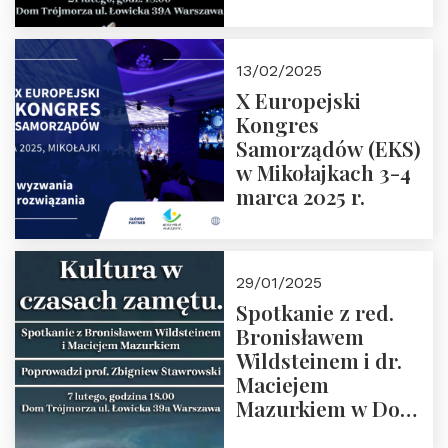
Spotkanie prowadzi
prof. Paweł
Kaczorowski.
13/02/2025
Zapraszamy
X Europejski
Kongres
Samorządów (EKS)
w Mikołajkach 3-4
marca 2025 r.
29/01/2025
Spotkanie z red.
Bronisławem
Wildsteinem i dr.
Maciejem
Mazurkiem w Domu
Trójmorza – 7