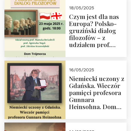
Białego, działacz
18/05/2025
społeczny, członek
Czym jest dla nas
Kapituły Nagrody
Europa? Polsko-
im. Prezydenta
gruziński dialog
Lecha
filozofów – z
Kaczyńskiego.
udziałem prof.
Wielki autorytet.
Mamuki
Beriashvili’ego, prof.
Agnieszki Nogal.
16/05/2025
Dom Trójmorza 23
Niemiecki uczony z
maja 2025 r. godz.
Gdańska. Wieczór
18:00.
pamięci profesora
Gunnara
Heinsohna. Dom
Trójmorza 16 maja
2025 r. godz. 18:00.
Zapraszamy!