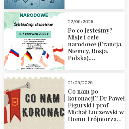
rodziców
22/05/2025
Po co jesteśmy?
Misje i cele
narodowe (Francja,
Niemcy, Rosja,
Polska).
Dwudniowe
eksperckie
warsztaty.
21/05/2025
Zapraszamy do
Co nam po
zapisów.
koronacji? Dr Paweł
Figurski i prof.
Michał Łuczewski w
Domu Trójmorza
30.05.2025 r. godz.