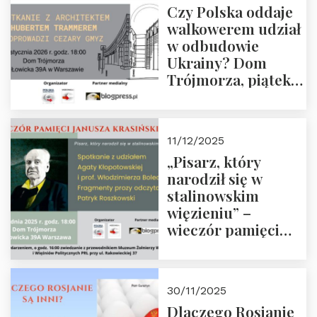
Czy Polska oddaje
Zapraszamy!
walkowerem udział
w odbudowie
Ukrainy? Dom
Trójmorza, piątek
16 stycznia 2026 r.,
godz. 18:00.
Zapraszamy!
11/12/2025
„Pisarz, który
narodził się w
stalinowskim
więzieniu” –
wieczór pamięci
Janusza
Krasińskiego o
godz. 18:00 oraz
30/11/2025
zwiedzanie
Dlaczego Rosjanie
Muzeum Żołnierzy