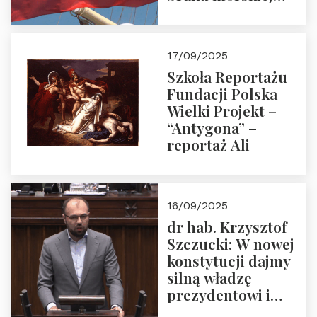
floty handlowej pod
narodową banderą
17/09/2025
Szkoła Reportażu
Fundacji Polska
Wielki Projekt –
“Antygona” –
reportaż Ali
16/09/2025
dr hab. Krzysztof
Szczucki: W nowej
konstytucji dajmy
silną władzę
prezydentowi i
pożegnajmy