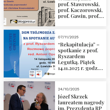
prof. Stawrowski,
godz. 18:00.
prof. Kaczorowski,
prof. Gawin, prof.
Krasnodębski –
czwartek 27.11.2025
r. godz. 18:00
07/11/2025
“Rekapitulacja” –
spotkanie z prof.
Ryszardem
Legutką. Piątek
14.11.2025 r. godz.
18:00 w Domu
Trójmorza.
Zapraszamy!
24/10/2025
Józef Skrzek
laureatem nagrody
im. Prezydenta RP