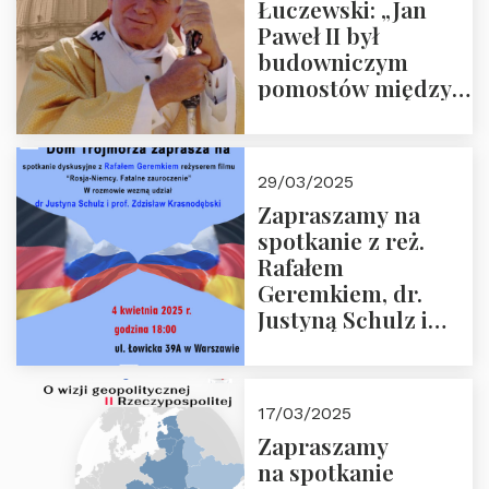
Łuczewski: „Jan
Paweł II był
budowniczym
pomostów między
sprzecznościami”
29/03/2025
Zapraszamy na
spotkanie z reż.
Rafałem
Geremkiem, dr.
Justyną Schulz i
prof. Zdzisławem
Krasnodębskim – 4
kwietnia 2025 r. –
17/03/2025
“Rosja-Niemcy…”
Zapraszamy
na spotkanie