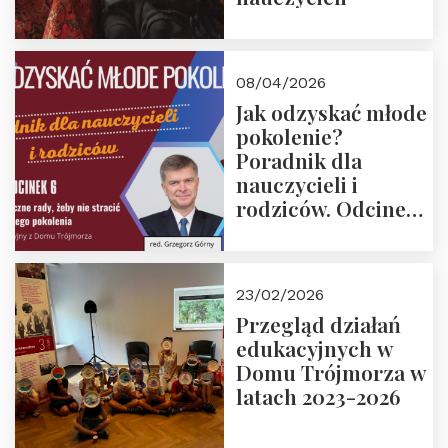
08/04/2026
Jak odzyskać młode
pokolenie?
Poradnik dla
nauczycieli i
rodziców. Odcinek
6. Tranzycja
płciowa jako rytuał
przejścia.
23/02/2026
Rozmawiają red.
Przegląd działań
Grzegorz Górny i
edukacyjnych w
prof. Michał
Domu Trójmorza w
Łuczewski
latach 2023-2026