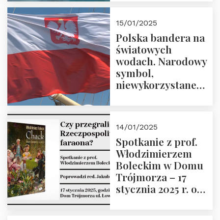
lutego 2025 r. o
godz. 18:00.
15/01/2025
Prowadzi prof.
Polska bandera na
Zbigniew
światowych
Stawrowski
wodach. Narodowy
symbol,
niewykorzystane
możliwości i
wyzwania
przyszłości
14/01/2025
Spotkanie z prof.
Włodzimierzem
Boleckim w Domu
Trójmorza – 17
stycznia 2025 r. o
godz. 18:00.
Prowadzi red. Jakub