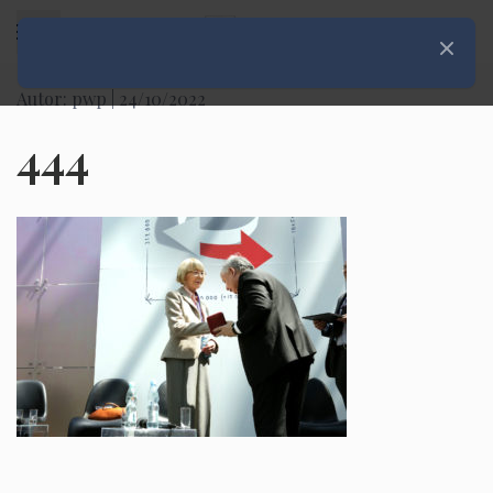
Rozwiń menu
Zamknij
Autor: pwp |
24/10/2022
444