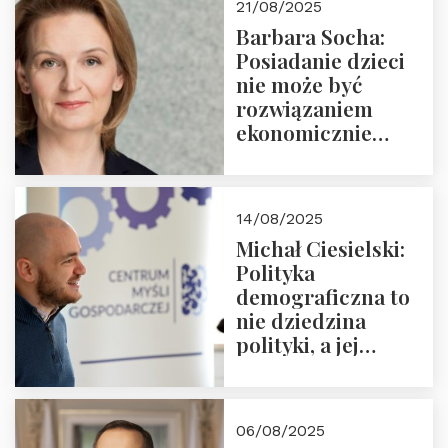
21/08/2025
Nowego
Barbara Socha:
Ćwierćwiecza”
Posiadanie dzieci
nie może być
rozwiązaniem
ekonomicznie
nieracjonalnym
14/08/2025
Michał Ciesielski:
Polityka
demograficzna to
nie dziedzina
polityki, a jej
wymiar
06/08/2025