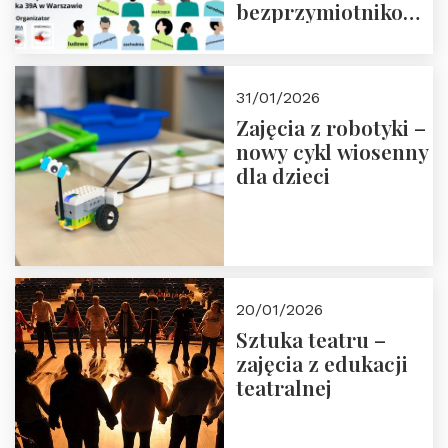
bezprzymiotnikowa?
13-14 marca 2026 r.
w Domu Trójmorza.
Zapisz się!
31/01/2026
Zajęcia z robotyki –
nowy cykl wiosenny
dla dzieci
20/01/2026
Sztuka teatru –
zajęcia z edukacji
teatralnej