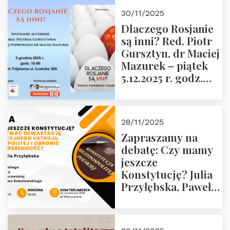
godz. 18:00 oraz
30/11/2025
zwiedzanie
Dlaczego Rosjanie
Muzeum Żołnierzy
są inni? Red. Piotr
Wyklętych i
Gursztyn, dr Maciej
Więźniów
Mazurek – piątek
Politycznych PRL o
5.12.2025 r. godz.
godz. 16:00 – 19
18:00 Dom
grudnia 2025 r.
Trójmorza.
28/11/2025
Zapraszamy na
debatę: Czy mamy
jeszcze
Konstytucję? Julia
Przyłębska, Paweł
Jabłoński, Oskar
Kida, Magdalena
Murawska,