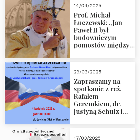
14/04/2025
Prof. Michał
Łuczewski: „Jan
Paweł II był
budowniczym
pomostów między
sprzecznościami”
29/03/2025
Zapraszamy na
spotkanie z reż.
Rafałem
Geremkiem, dr.
Justyną Schulz i
prof. Zdzisławem
Krasnodębskim – 4
kwietnia 2025 r. –
17/03/2025