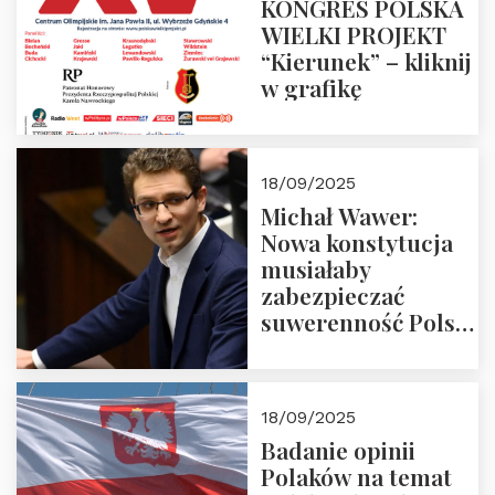
KONGRES POLSKA
WIELKI PROJEKT
“Kierunek” – kliknij
w grafikę
18/09/2025
Michał Wawer:
Nowa konstytucja
musiałaby
zabezpieczać
suwerenność Polski
i stanowić wyraz
jedności narodowej
18/09/2025
Badanie opinii
Polaków na temat