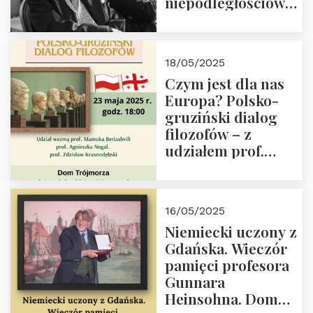
niepodległościowego
(NOW-AK), Kawaler
Orderu Orła
Białego, działacz
18/05/2025
społeczny, członek
Czym jest dla nas
Kapituły Nagrody
Europa? Polsko-
im. Prezydenta
gruziński dialog
Lecha
filozofów – z
Kaczyńskiego.
udziałem prof.
Wielki autorytet.
Mamuki
Beriashvili’ego, prof.
Agnieszki Nogal.
16/05/2025
Dom Trójmorza 23
Niemiecki uczony z
maja 2025 r. godz.
Gdańska. Wieczór
18:00.
pamięci profesora
Gunnara
Heinsohna. Dom