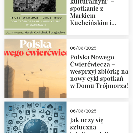
kulturalnym” –
spotkanie z
Markiem
Kuchcińskim i
przyjaciółmi.
Zapraszamy 13
czerwca 2025 r. o
06/06/2025
18:00
Polska Nowego
Ćwierćwiecza –
wesprzyj zbiórkę na
nowy cykl spotkań
w Domu Trójmorza!
06/06/2025
Jak uczy się
sztuczna