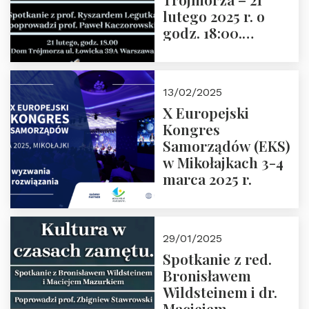
lutego 2025 r. o
godz. 18:00.
Spotkanie prowadzi
prof. Paweł
Kaczorowski.
13/02/2025
Zapraszamy
X Europejski
Kongres
Samorządów (EKS)
w Mikołajkach 3-4
marca 2025 r.
29/01/2025
Spotkanie z red.
Bronisławem
Wildsteinem i dr.
Maciejem