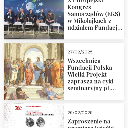
Kongres
Samorządów (EKS)
w Mikołajkach z
udziałem Fundacji
Polska Wielki
Projekt – 2025 r.
27/02/2025
Wszechnica
Fundacji Polska
Wielki Projekt
zaprasza na cykl
seminaryjny pt.
“Zapomniane
arcydzieła filozofii
europejskiej”
26/02/2025
Zaproszenie na
premierę książki