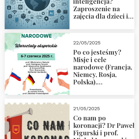
inteligencja?
Zaproszenie na
zajęcia dla dzieci i
rodziców
22/05/2025
Po co jesteśmy?
Misje i cele
narodowe (Francja,
Niemcy, Rosja,
Polska).
Dwudniowe
eksperckie
warsztaty.
21/05/2025
Zapraszamy do
Co nam po
zapisów.
koronacji? Dr Paweł
Figurski i prof.