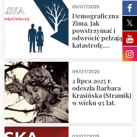
05/07/2025
Demograficzna
Zima. Jak
powstrzymać i
odwrócić pełzającą
katastrofę.
Zapraszamy na
pierwsze spotkanie
z cyklu “Polska
04/07/2025
Nowego
2 lipca 2025 r.
Ćwierćwiecza”
odeszła Barbara
Krasińska (Stramik)
w wieku 95 lat.
03/07/2025