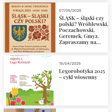
07/05/2025
ŚLĄSK – śląski czy
polski? Wróblewski,
Poczachowski,
Geremek, Gmyz.
Zapraszamy na
spotkanie 9 maja
2025 r. o godz. 18:00
do Domu
15/04/2025
Trójmorza.
Legorobotyka 2025
– cykl wiosenny