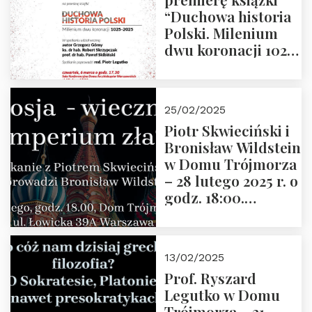
“Duchowa historia
Polski. Milenium
dwu koronacji 1025-
2025” autorstwa
Grzegorza
Górnego, 6 marca
25/02/2025
2025 r. godz. 17:30,
Piotr Skwieciński i
DAW ul. Miodowa
Bronisław Wildstein
17/19
w Domu Trójmorza
– 28 lutego 2025 r. o
godz. 18:00.
Zapraszamy!
13/02/2025
Prof. Ryszard
Legutko w Domu
Trójmorza – 21