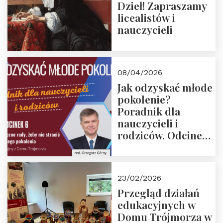
Dzieł! Zapraszamy
licealistów i
nauczycieli
08/04/2026
Jak odzyskać młode
pokolenie?
Poradnik dla
nauczycieli i
rodziców. Odcinek
6. Tranzycja
płciowa jako rytuał
przejścia.
23/02/2026
Rozmawiają red.
Przegląd działań
Grzegorz Górny i
edukacyjnych w
prof. Michał
Domu Trójmorza w
Łuczewski