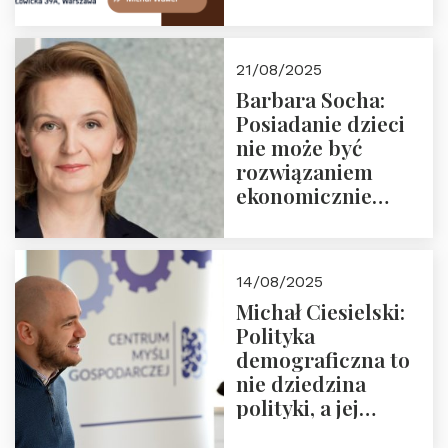
Zapraszamy na
drugie spotkanie z
cyklu “Polska
21/08/2025
Nowego
Barbara Socha:
Ćwierćwiecza”
Posiadanie dzieci
nie może być
rozwiązaniem
ekonomicznie
nieracjonalnym
14/08/2025
Michał Ciesielski:
Polityka
demograficzna to
nie dziedzina
polityki, a jej
wymiar