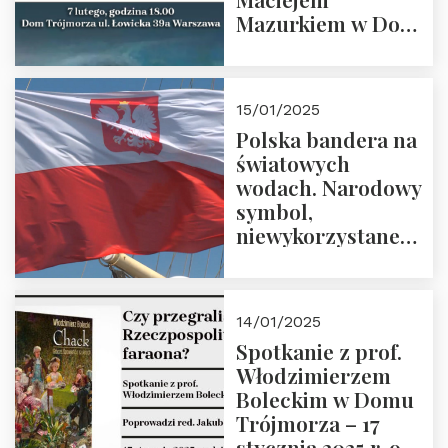
Mazurkiem w Domu
Trójmorza – 7
lutego 2025 r. o
godz. 18:00.
15/01/2025
Prowadzi prof.
Polska bandera na
Zbigniew
światowych
Stawrowski
wodach. Narodowy
symbol,
niewykorzystane
możliwości i
wyzwania
przyszłości
14/01/2025
Spotkanie z prof.
Włodzimierzem
Boleckim w Domu
Trójmorza – 17
stycznia 2025 r. o