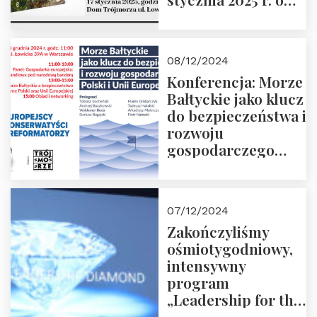
godz. 18:00.
Prowadzi red. Jakub
Moroz
08/12/2024
Konferencja: Morze
Bałtyckie jako klucz
do bezpieczeństwa i
rozwoju
gospodarczego
Polski i Unii
Europejskiej –
13.12.2024 r.
07/12/2024
ZAPRASZAMY
Zakończyliśmy
ośmiotygodniowy,
intensywny
program
„Leadership for the
Future” 18.10.2024 r.