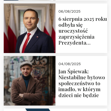
06/08/2025
6 sierpnia 2025 roku
odbyła się
uroczystość
zaprzysiężenia
Prezydenta
Rzeczypospolitej
Polskiej Pana
Karola
04/08/2025
Nawrockiego
Jan Śpiewak:
Niestabilne bytowo
społeczeństwo to
imadło, w którym
dzieci nie będzie