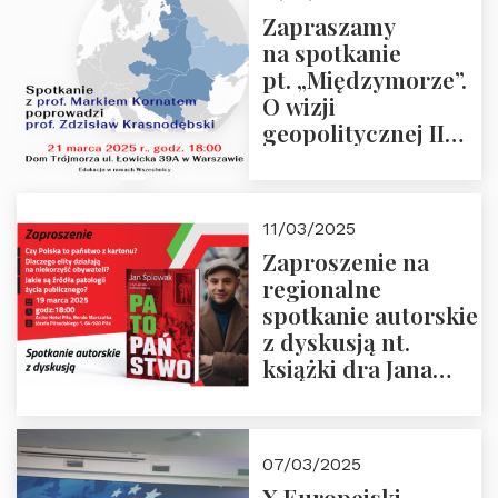
“Rosja-Niemcy…”
Zapraszamy
na spotkanie
pt. „Międzymorze”.
O wizji
geopolitycznej II
Rzeczypospolitej –
21.03.2025 r. o godz.
18:00 – prof. Kornat
11/03/2025
i prof.
Zaproszenie na
Krasnodębski
regionalne
spotkanie autorskie
z dyskusją nt.
książki dra Jana
Śpiewaka
“Patopaństwo”
07/03/2025
X Europejski