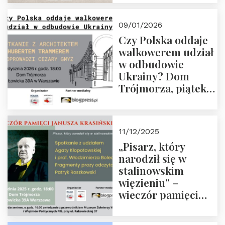
Trójmorza, piątek
23 stycznia 2026 r.,
09/01/2026
godz. 18:00.
Czy Polska oddaje
Zapraszamy!
walkowerem udział
w odbudowie
Ukrainy? Dom
Trójmorza, piątek
16 stycznia 2026 r.,
godz. 18:00.
Zapraszamy!
11/12/2025
„Pisarz, który
narodził się w
stalinowskim
więzieniu” –
wieczór pamięci
Janusza
Krasińskiego o