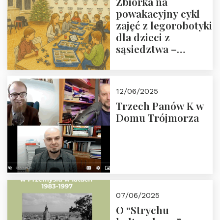
Zbiórka na
powakacyjny cykl
zajęć z legorobotyki
dla dzieci z
sąsiedztwa –
wesprzyj
społeczno-
edukacyjną misję
12/06/2025
Fundacji
Trzech Panów K w
Domu Trójmorza
07/06/2025
O “Strychu