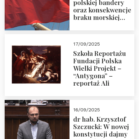
polskiej bandery
oraz konsekwencje
braku morskiej
floty handlowej pod
narodową banderą
17/09/2025
Szkoła Reportażu
Fundacji Polska
Wielki Projekt –
“Antygona” –
reportaż Ali
16/09/2025
dr hab. Krzysztof
Szczucki: W nowej
konstytucji dajmy