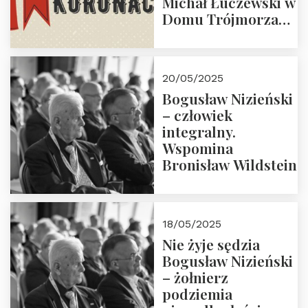
Michał Łuczewski w
Domu Trójmorza
30.05.2025 r. godz.
18:00. Zapraszamy!
20/05/2025
Bogusław Nizieński
– człowiek
integralny.
Wspomina
Bronisław Wildstein
18/05/2025
Nie żyje sędzia
Bogusław Nizieński
– żołnierz
podziemia