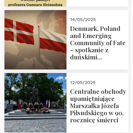
Trójmorza 16 maja
2025 r. godz. 18:00.
Zapraszamy!
14/05/2025
Denmark, Poland
and Emerging
Community of Fate
– spotkanie z
duńskimi
konserwatystami
młodego pokolenia
w Domu Trójmorza
12/05/2025
Centralne obchody
upamiętniające
Marszałka Józefa
Piłsudskiego w 90.
rocznicę śmierci