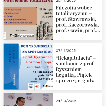
20/11/2025
Przemysław
Filozofia wobec
Sobolewski – 4
totalitaryzmu –
grudnia 2025 r.
prof. Stawrowski,
godz. 18:00.
prof. Kaczorowski,
prof. Gawin, prof.
Krasnodębski –
czwartek 27.11.2025
r. godz. 18:00
07/11/2025
“Rekapitulacja” –
spotkanie z prof.
Ryszardem
Legutką. Piątek
14.11.2025 r. godz.
18:00 w Domu
Trójmorza.
Zapraszamy!
24/10/2025