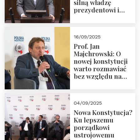
silną władzę
prezydentowi i
pożegnajmy
dziedzictwo
Okrągłego Stołu
16/09/2025
Prof. Jan
Majchrowski: O
nowej konstytucji
warto rozmawiać
bez względu na
rezultat
04/09/2025
Nowa Konstytucja?
Ku lepszemu
porządkowi
ustrojowemu