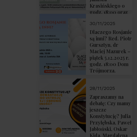
Krasińskiego o
godz. 18:00 oraz
zwiedzanie
30/11/2025
Muzeum
Żołnierzy
Dlaczego Rosjanie
Wyklętych i
są inni? Red. Piotr
Więźniów
Gursztyn, dr
Politycznych PRL
Maciej Mazurek –
o godz. 16:00 – 19
piątek 5.12.2025 r.
grudnia 2025 r.
godz. 18:00 Dom
Trójmorza.
28/11/2025
Zapraszamy na
debatę: Czy mamy
jeszcze
Konstytucję? Julia
Przyłębska, Paweł
Jabłoński, Oskar
Kida, Magdalena