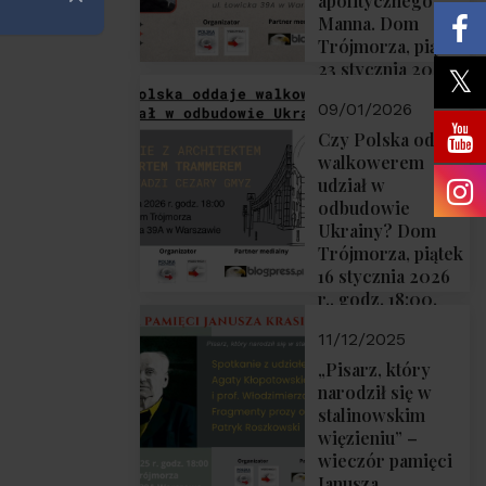
apolitycznego”
Zamknij
Manna. Dom
Trójmorza, piątek
23 stycznia 2026
r., godz. 18:00.
09/01/2026
Zapraszamy!
Czy Polska oddaje
walkowerem
udział w
odbudowie
Ukrainy? Dom
Trójmorza, piątek
16 stycznia 2026
r., godz. 18:00.
Zapraszamy!
11/12/2025
„Pisarz, który
narodził się w
stalinowskim
więzieniu” –
wieczór pamięci
Janusza