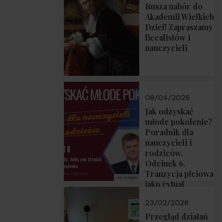
Rusza nabór do
Akademii Wielkich
Dzieł! Zapraszamy
licealistów i
nauczycieli
08/04/2026
Jak odzyskać
młode pokolenie?
Poradnik dla
nauczycieli i
rodziców.
Odcinek 6.
Tranzycja płciowa
jako rytuał
przejścia.
23/02/2026
Rozmawiają red.
Grzegorz Górny i
Przegląd działań