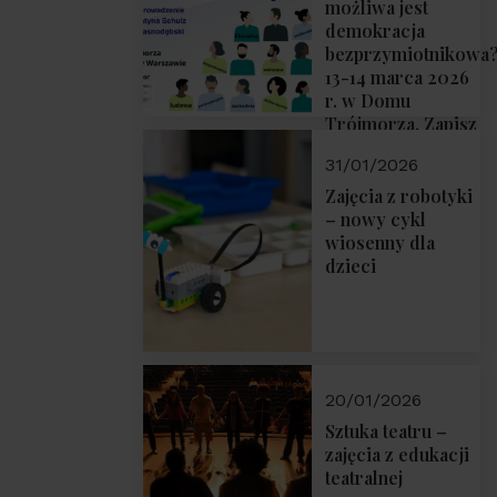
możliwa jest
demokracja
bezprzymiotnikowa
13-14 marca 2026
r. w Domu
Trójmorza. Zapisz
się!
31/01/2026
Zajęcia z robotyki
– nowy cykl
wiosenny dla
dzieci
20/01/2026
Sztuka teatru –
zajęcia z edukacji
teatralnej