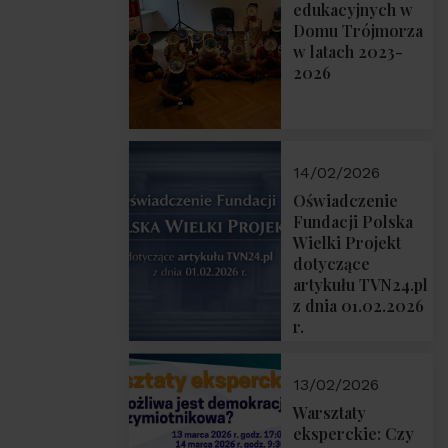
prof. Michał
edukacyjnych w
Łuczewski
Domu Trójmorza
w latach 2023-
2026
14/02/2026
Oświadczenie
Fundacji Polska
Wielki Projekt
dotyczące
artykułu TVN24.pl
z dnia 01.02.2026
r.
13/02/2026
Warsztaty
eksperckie: Czy