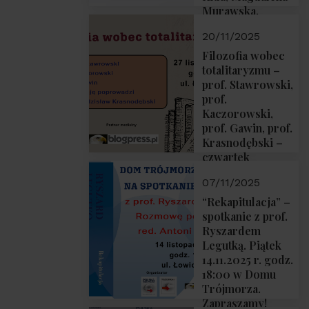
Murawska,
Przemysław
20/11/2025
Sobolewski – 4
grudnia 2025 r.
Filozofia wobec
godz. 18:00.
totalitaryzmu –
prof. Stawrowski,
prof.
Kaczorowski,
prof. Gawin, prof.
Krasnodębski –
czwartek
27.11.2025 r. godz.
07/11/2025
18:00
“Rekapitulacja” –
spotkanie z prof.
Ryszardem
Legutką. Piątek
14.11.2025 r. godz.
18:00 w Domu
Trójmorza.
Zapraszamy!