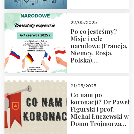
rodziców
22/05/2025
Po co jesteśmy?
Misje i cele
narodowe (Francja,
Niemcy, Rosja,
Polska).
Dwudniowe
eksperckie
warsztaty.
21/05/2025
Zapraszamy do
Co nam po
zapisów.
koronacji? Dr Paweł
Figurski i prof.
Michał Łuczewski w
Domu Trójmorza
30.05.2025 r. godz.