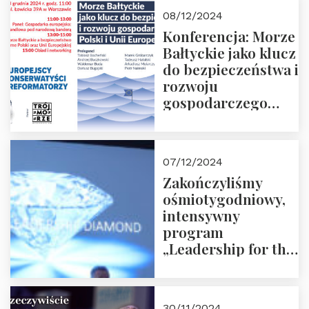
Moroz
08/12/2024
Konferencja: Morze
Bałtyckie jako klucz
do bezpieczeństwa i
rozwoju
gospodarczego
Polski i Unii
Europejskiej –
13.12.2024 r.
07/12/2024
ZAPRASZAMY
Zakończyliśmy
ośmiotygodniowy,
intensywny
program
„Leadership for the
Future” 18.10.2024 r.
– 07.12.2024 r.
30/11/2024