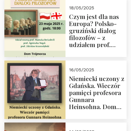
Białego, działacz
18/05/2025
społeczny, członek
Czym jest dla nas
Kapituły Nagrody
Europa? Polsko-
im. Prezydenta
gruziński dialog
Lecha
filozofów – z
Kaczyńskiego.
udziałem prof.
Wielki autorytet.
Mamuki
Beriashvili’ego, prof.
Agnieszki Nogal.
16/05/2025
Dom Trójmorza 23
Niemiecki uczony z
maja 2025 r. godz.
Gdańska. Wieczór
18:00.
pamięci profesora
Gunnara
Heinsohna. Dom
Trójmorza 16 maja
2025 r. godz. 18:00.
Zapraszamy!