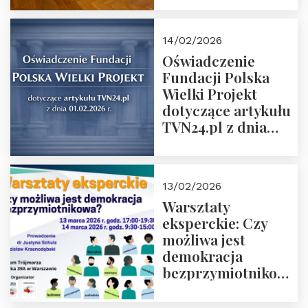
14/02/2026
Oświadczenie
Fundacji Polska
Wielki Projekt
dotyczące artykułu
TVN24.pl z dnia
01.02.2026 r.
13/02/2026
Warsztaty
eksperckie: Czy
możliwa jest
demokracja
bezprzymiotnikowa?
13-14 marca 2026 r.
w Domu Trójmorza.