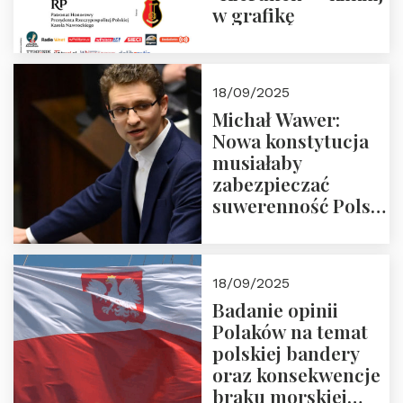
w grafikę
18/09/2025
Michał Wawer:
Nowa konstytucja
musiałaby
zabezpieczać
suwerenność Polski
i stanowić wyraz
jedności narodowej
18/09/2025
Badanie opinii
Polaków na temat
polskiej bandery
oraz konsekwencje
braku morskiej