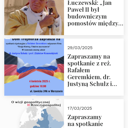
Łuczewski: „Jan
Paweł II był
budowniczym
pomostów między
sprzecznościami”
29/03/2025
Zapraszamy na
spotkanie z reż.
Rafałem
Geremkiem, dr.
Justyną Schulz i
prof. Zdzisławem
Krasnodębskim – 4
kwietnia 2025 r. –
17/03/2025
“Rosja-Niemcy…”
Zapraszamy
na spotkanie