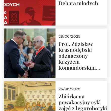
Debata młodych
28/06/2025
Prof. Zdzisław
Krasnodębski
odznaczony
Krzyżem
Komandorskim
Orderu Odrodzenia
Polski
26/06/2025
Zbiórka na
powakacyjny cykl
zajęć z legorobotyki