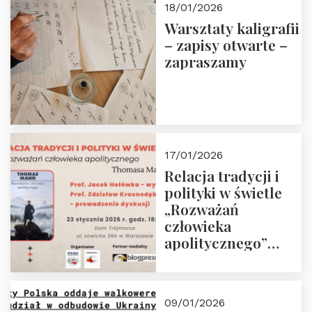
18/01/2026
Warsztaty kaligrafii
– zapisy otwarte –
zapraszamy
17/01/2026
Relacja tradycji i
polityki w świetle
„Rozważań
człowieka
apolitycznego”
Manna. Dom
Trójmorza, piątek
23 stycznia 2026 r.,
09/01/2026
godz. 18:00.