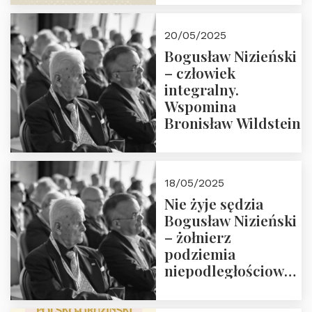
18:00. Zapraszamy!
20/05/2025
Bogusław Nizieński
– człowiek
integralny.
Wspomina
Bronisław Wildstein
18/05/2025
Nie żyje sędzia
Bogusław Nizieński
– żołnierz
podziemia
niepodległościowego
(NOW-AK), Kawaler
Orderu Orła