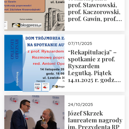
prof. Stawrowski,
godz. 18:00.
prof. Kaczorowski,
prof. Gawin, prof.
Krasnodębski –
czwartek 27.11.2025
r. godz. 18:00
07/11/2025
“Rekapitulacja” –
spotkanie z prof.
Ryszardem
Legutką. Piątek
14.11.2025 r. godz.
18:00 w Domu
Trójmorza.
Zapraszamy!
24/10/2025
Józef Skrzek
laureatem nagrody
im. Prezydenta RP