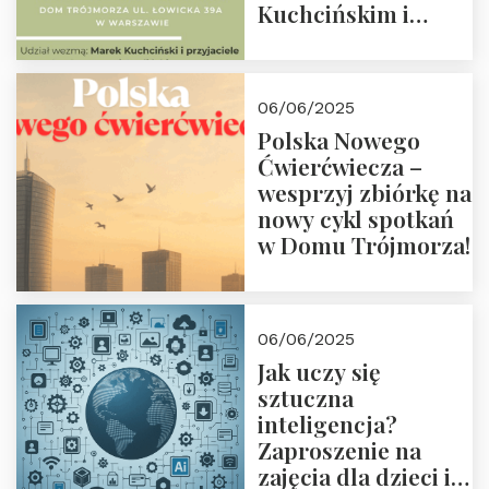
Kuchcińskim i
przyjaciółmi.
Zapraszamy 13
czerwca 2025 r. o
06/06/2025
18:00
Polska Nowego
Ćwierćwiecza –
wesprzyj zbiórkę na
nowy cykl spotkań
w Domu Trójmorza!
06/06/2025
Jak uczy się
sztuczna
inteligencja?
Zaproszenie na
zajęcia dla dzieci i