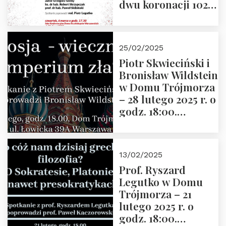
dwu koronacji 1025-
2025” autorstwa
Grzegorza
Górnego, 6 marca
25/02/2025
2025 r. godz. 17:30,
Piotr Skwieciński i
DAW ul. Miodowa
Bronisław Wildstein
17/19
w Domu Trójmorza
– 28 lutego 2025 r. o
godz. 18:00.
Zapraszamy!
13/02/2025
Prof. Ryszard
Legutko w Domu
Trójmorza – 21
lutego 2025 r. o
godz. 18:00.