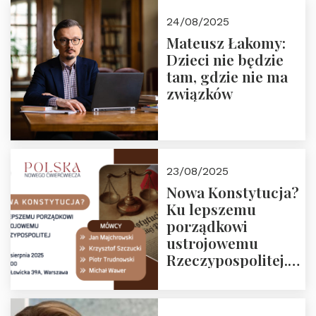
24/08/2025
Mateusz Łakomy:
Dzieci nie będzie
tam, gdzie nie ma
związków
23/08/2025
Nowa Konstytucja?
Ku lepszemu
porządkowi
ustrojowemu
Rzeczypospolitej.
Zapraszamy na
drugie spotkanie z
cyklu “Polska