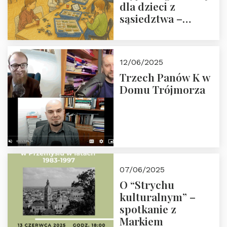
dla dzieci z
sąsiedztwa –
wesprzyj
społeczno-
edukacyjną misję
12/06/2025
Fundacji
Trzech Panów K w
Domu Trójmorza
07/06/2025
O “Strychu
kulturalnym” –
spotkanie z
Markiem