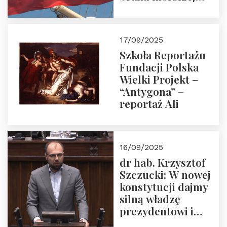
floty handlowej pod
narodową banderą
17/09/2025
Szkoła Reportażu
Fundacji Polska
Wielki Projekt –
“Antygona” –
reportaż Ali
16/09/2025
dr hab. Krzysztof
Szczucki: W nowej
konstytucji dajmy
silną władzę
prezydentowi i
pożegnajmy