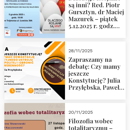
są inni? Red. Piotr
Wyklętych i
Gursztyn, dr Maciej
Więźniów
Mazurek – piątek
Politycznych PRL o
5.12.2025 r. godz.
godz. 16:00 – 19
18:00 Dom
grudnia 2025 r.
Trójmorza.
28/11/2025
Zapraszamy na
debatę: Czy mamy
jeszcze
Konstytucję? Julia
Przyłębska, Paweł
Jabłoński, Oskar
Kida, Magdalena
Murawska,
20/11/2025
Przemysław
Filozofia wobec
Sobolewski – 4
totalitaryzmu –
grudnia 2025 r.