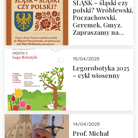
ŚLĄSK – śląski czy
polski? Wróblewski,
Poczachowski,
Geremek, Gmyz.
Zapraszamy na
spotkanie 9 maja
2025 r. o godz. 18:00
do Domu
15/04/2025
Trójmorza.
Legorobotyka 2025
– cykl wiosenny
14/04/2025
Prof. Michał