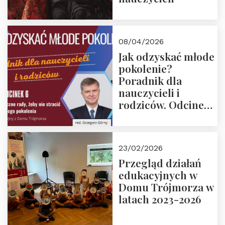
08/04/2026
Jak odzyskać młode
pokolenie?
Poradnik dla
nauczycieli i
rodziców. Odcinek
6. Tranzycja
płciowa jako rytuał
przejścia.
23/02/2026
Rozmawiają red.
Przegląd działań
Grzegorz Górny i
edukacyjnych w
prof. Michał
Domu Trójmorza w
Łuczewski
latach 2023-2026