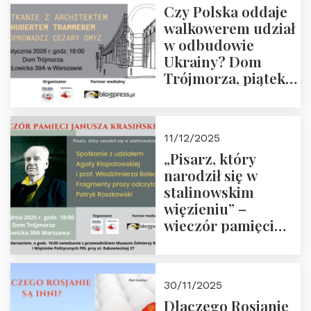
Czy Polska oddaje
Zapraszamy!
walkowerem udział
w odbudowie
Ukrainy? Dom
Trójmorza, piątek
16 stycznia 2026 r.,
godz. 18:00.
Zapraszamy!
11/12/2025
„Pisarz, który
narodził się w
stalinowskim
więzieniu” –
wieczór pamięci
Janusza
Krasińskiego o
godz. 18:00 oraz
30/11/2025
zwiedzanie
Dlaczego Rosjanie
Muzeum Żołnierzy