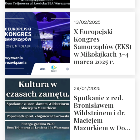
Spotkanie prowadzi
prof. Paweł
Kaczorowski.
13/02/2025
Zapraszamy
X Europejski
Kongres
Samorządów (EKS)
w Mikołajkach 3-4
marca 2025 r.
29/01/2025
Spotkanie z red.
Bronisławem
Wildsteinem i dr.
Maciejem
Mazurkiem w Domu
Trójmorza – 7