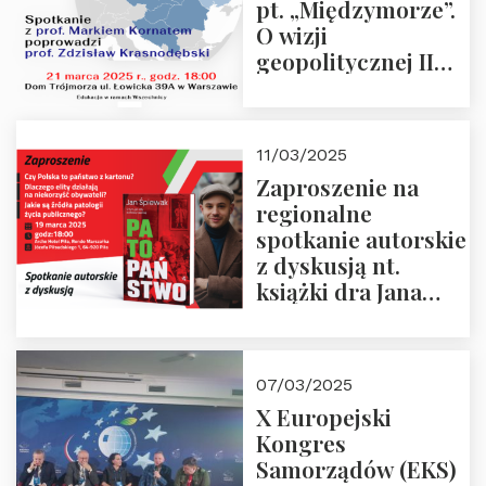
pt. „Międzymorze”.
O wizji
geopolitycznej II
Rzeczypospolitej –
21.03.2025 r. o godz.
18:00 – prof. Kornat
11/03/2025
i prof.
Zaproszenie na
Krasnodębski
regionalne
spotkanie autorskie
z dyskusją nt.
książki dra Jana
Śpiewaka
“Patopaństwo”
07/03/2025
X Europejski
Kongres
Samorządów (EKS)