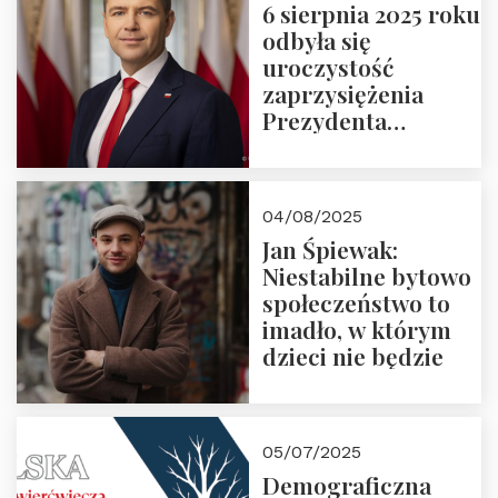
6 sierpnia 2025 roku
odbyła się
uroczystość
zaprzysiężenia
Prezydenta
Rzeczypospolitej
Polskiej Pana
Karola
04/08/2025
Nawrockiego
Jan Śpiewak:
Niestabilne bytowo
społeczeństwo to
imadło, w którym
dzieci nie będzie
05/07/2025
Demograficzna