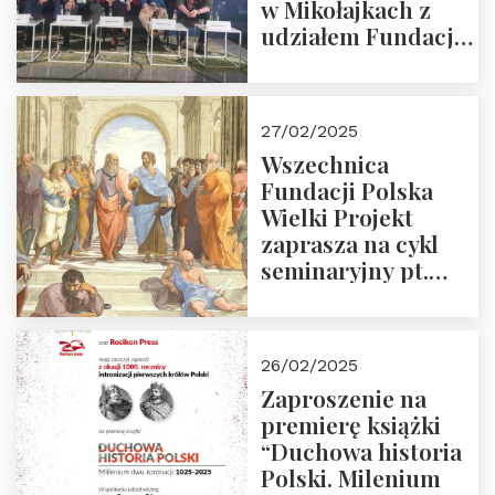
w Mikołajkach z
udziałem Fundacji
Polska Wielki
Projekt – 2025 r.
27/02/2025
Wszechnica
Fundacji Polska
Wielki Projekt
zaprasza na cykl
seminaryjny pt.
“Zapomniane
arcydzieła filozofii
europejskiej”
26/02/2025
Zaproszenie na
premierę książki
“Duchowa historia
Polski. Milenium