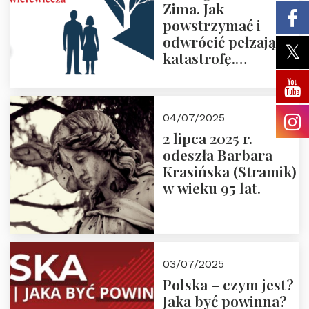
Zima. Jak
powstrzymać i
odwrócić pełzającą
katastrofę.
Zapraszamy na
pierwsze spotkanie
z cyklu “Polska
04/07/2025
Nowego
2 lipca 2025 r.
Ćwierćwiecza”
odeszła Barbara
Krasińska (Stramik)
w wieku 95 lat.
03/07/2025
Polska – czym jest?
Jaka być powinna?