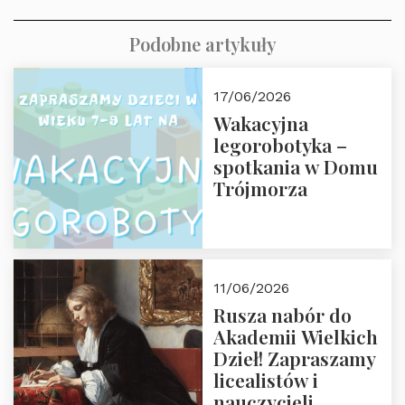
Podobne artykuły
17/06/2026
Wakacyjna
legorobotyka –
spotkania w Domu
Trójmorza
11/06/2026
Rusza nabór do
Akademii Wielkich
Dzieł! Zapraszamy
licealistów i
nauczycieli