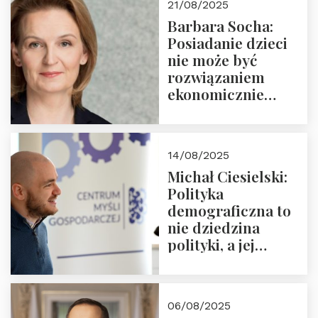
21/08/2025
Nowego
Barbara Socha:
Ćwierćwiecza”
Posiadanie dzieci
nie może być
rozwiązaniem
ekonomicznie
nieracjonalnym
14/08/2025
Michał Ciesielski:
Polityka
demograficzna to
nie dziedzina
polityki, a jej
wymiar
06/08/2025