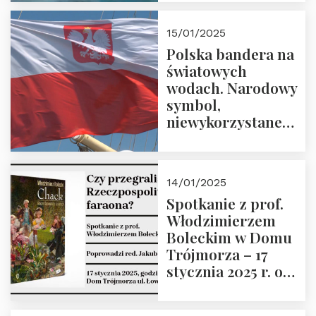
lutego 2025 r. o
godz. 18:00.
15/01/2025
Prowadzi prof.
Polska bandera na
Zbigniew
światowych
Stawrowski
wodach. Narodowy
symbol,
niewykorzystane
możliwości i
wyzwania
przyszłości
14/01/2025
Spotkanie z prof.
Włodzimierzem
Boleckim w Domu
Trójmorza – 17
stycznia 2025 r. o
godz. 18:00.
Prowadzi red. Jakub