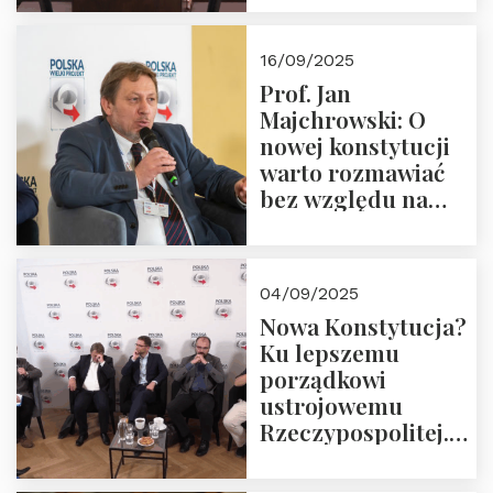
dziedzictwo
Okrągłego Stołu
16/09/2025
Prof. Jan
Majchrowski: O
nowej konstytucji
warto rozmawiać
bez względu na
rezultat
04/09/2025
Nowa Konstytucja?
Ku lepszemu
porządkowi
ustrojowemu
Rzeczypospolitej.
Zapraszamy do
obejrzenia nagrania