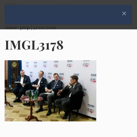
Rozwiń menu
Zamknij
Autor: pwp |
31/01/2026
IMGL3178