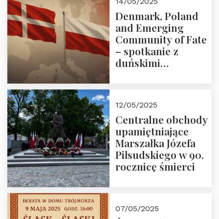
14/05/2025
Denmark, Poland
and Emerging
Community of Fate
– spotkanie z
duńskimi
konserwatystami
młodego pokolenia
w Domu Trójmorza
12/05/2025
Centralne obchody
upamiętniające
Marszałka Józefa
Piłsudskiego w 90.
rocznicę śmierci
07/05/2025