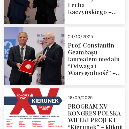
Lecha
Kaczyńskiego –
Laudacja
24/10/2025
Prof. Constantin
Geambașu
laureatem medalu
“Odwaga i
Wiarygodność” –
Laudacja
18/09/2025
PROGRAM XV
KONGRES POLSKA
WIELKI PROJEKT
“Kierunek” – kliknij