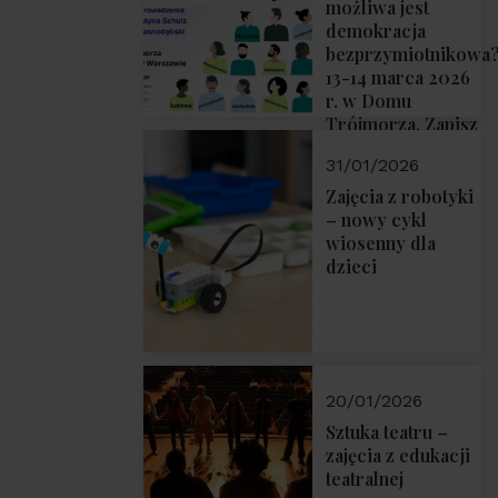
możliwa jest
demokracja
bezprzymiotnikowa
13-14 marca 2026
r. w Domu
Trójmorza. Zapisz
się!
31/01/2026
Zajęcia z robotyki
– nowy cykl
wiosenny dla
dzieci
20/01/2026
Sztuka teatru –
zajęcia z edukacji
teatralnej