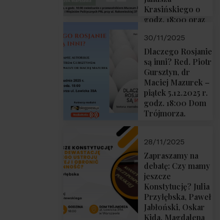
Krasińskiego o
godz. 18:00 oraz
zwiedzanie
30/11/2025
Muzeum
Żołnierzy
Dlaczego Rosjanie
Wyklętych i
są inni? Red. Piotr
Więźniów
Gursztyn, dr
Politycznych PRL
Maciej Mazurek –
o godz. 16:00 – 19
piątek 5.12.2025 r.
grudnia 2025 r.
godz. 18:00 Dom
Trójmorza.
28/11/2025
Zapraszamy na
debatę: Czy mamy
jeszcze
Konstytucję? Julia
Przyłębska, Paweł
Jabłoński, Oskar
Kida, Magdalena