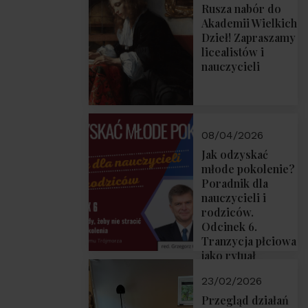
Rusza nabór do
Akademii Wielkich
Dzieł! Zapraszamy
licealistów i
nauczycieli
08/04/2026
Jak odzyskać
młode pokolenie?
Poradnik dla
nauczycieli i
rodziców.
Odcinek 6.
Tranzycja płciowa
jako rytuał
przejścia.
23/02/2026
Rozmawiają red.
Grzegorz Górny i
Przegląd działań