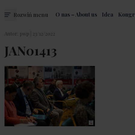
Rozwiń menu
O nas – About us
Idea
Kongr
Autor: pwp |
23/12/2022
JAN01413