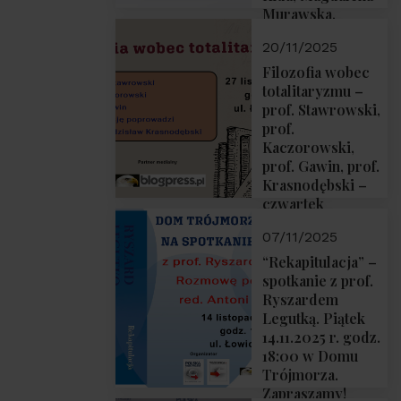
Murawska,
Przemysław
20/11/2025
Sobolewski – 4
grudnia 2025 r.
Filozofia wobec
godz. 18:00.
totalitaryzmu –
prof. Stawrowski,
prof.
Kaczorowski,
prof. Gawin, prof.
Krasnodębski –
czwartek
27.11.2025 r. godz.
07/11/2025
18:00
“Rekapitulacja” –
spotkanie z prof.
Ryszardem
Legutką. Piątek
14.11.2025 r. godz.
18:00 w Domu
Trójmorza.
Zapraszamy!