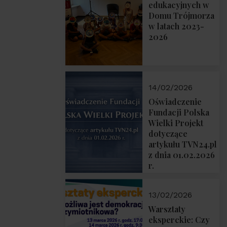
prof. Michał
edukacyjnych w
Łuczewski
Domu Trójmorza
w latach 2023-
2026
14/02/2026
Oświadczenie
Fundacji Polska
Wielki Projekt
dotyczące
artykułu TVN24.pl
z dnia 01.02.2026
r.
13/02/2026
Warsztaty
eksperckie: Czy