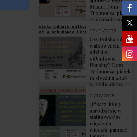
apolitycznego”
Zamknij
Manna. Dom
Trójmorza, piątek
23 stycznia 2026
r., godz. 18:00.
09/01/2026
Zapraszamy!
Czy Polska oddaje
walkowerem
udział w
odbudowie
Ukrainy? Dom
Trójmorza, piątek
16 stycznia 2026
r., godz. 18:00.
Zapraszamy!
11/12/2025
„Pisarz, który
narodził się w
stalinowskim
więzieniu” –
wieczór pamięci
Janusza