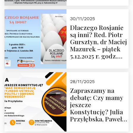
Janusza
Krasińskiego o
godz. 18:00 oraz
30/11/2025
zwiedzanie
Dlaczego Rosjanie
Muzeum Żołnierzy
są inni? Red. Piotr
Wyklętych i
Gursztyn, dr Maciej
Więźniów
Mazurek – piątek
Politycznych PRL o
5.12.2025 r. godz.
godz. 16:00 – 19
18:00 Dom
grudnia 2025 r.
Trójmorza.
28/11/2025
Zapraszamy na
debatę: Czy mamy
jeszcze
Konstytucję? Julia
Przyłębska, Paweł
Jabłoński, Oskar