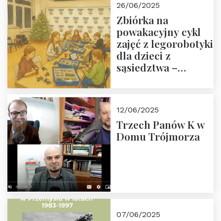
26/06/2025
Zbiórka na
powakacyjny cykl
zajęć z legorobotyki
dla dzieci z
sąsiedztwa –
wesprzyj
społeczno-
edukacyjną misję
12/06/2025
Fundacji
Trzech Panów K w
Domu Trójmorza
07/06/2025