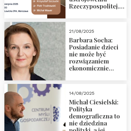
Rzeczypospolitej.
Zapraszamy na
drugie spotkanie z
cyklu “Polska
21/08/2025
Nowego
Barbara Socha:
Ćwierćwiecza”
Posiadanie dzieci
nie może być
rozwiązaniem
ekonomicznie
nieracjonalnym
14/08/2025
Michał Ciesielski:
Polityka
demograficzna to
nie dziedzina
polityki, a jej