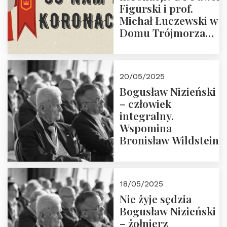
Figurski i prof.
Michał Łuczewski w
Domu Trójmorza
30.05.2025 r. godz.
18:00. Zapraszamy!
20/05/2025
Bogusław Nizieński
– człowiek
integralny.
Wspomina
Bronisław Wildstein
18/05/2025
Nie żyje sędzia
Bogusław Nizieński
– żołnierz