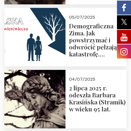
05/07/2025
Demograficzna
Zima. Jak
powstrzymać i
odwrócić pełzającą
katastrofę.
Zapraszamy na
pierwsze spotkanie
z cyklu “Polska
04/07/2025
Nowego
2 lipca 2025 r.
Ćwierćwiecza”
odeszła Barbara
Krasińska (Stramik)
w wieku 95 lat.