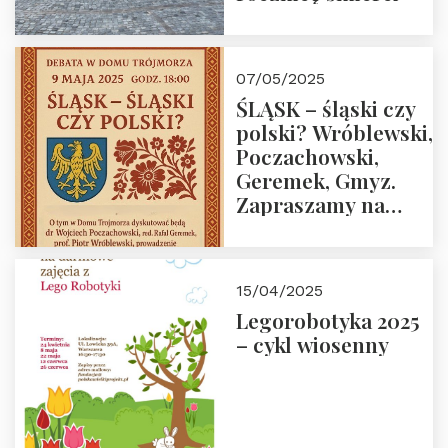
07/05/2025
ŚLĄSK – śląski czy
polski? Wróblewski,
Poczachowski,
Geremek, Gmyz.
Zapraszamy na
spotkanie 9 maja
2025 r. o godz. 18:00
do Domu
15/04/2025
Trójmorza.
Legorobotyka 2025
– cykl wiosenny