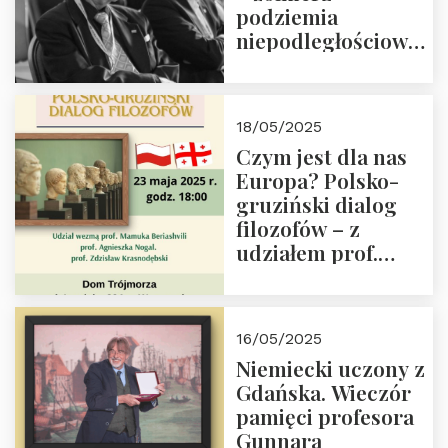
podziemia
niepodległościowego
(NOW-AK), Kawaler
Orderu Orła
Białego, działacz
18/05/2025
społeczny, członek
Czym jest dla nas
Kapituły Nagrody
Europa? Polsko-
im. Prezydenta
gruziński dialog
Lecha
filozofów – z
Kaczyńskiego.
udziałem prof.
Wielki autorytet.
Mamuki
Beriashvili’ego, prof.
Agnieszki Nogal.
16/05/2025
Dom Trójmorza 23
Niemiecki uczony z
maja 2025 r. godz.
Gdańska. Wieczór
18:00.
pamięci profesora
Gunnara