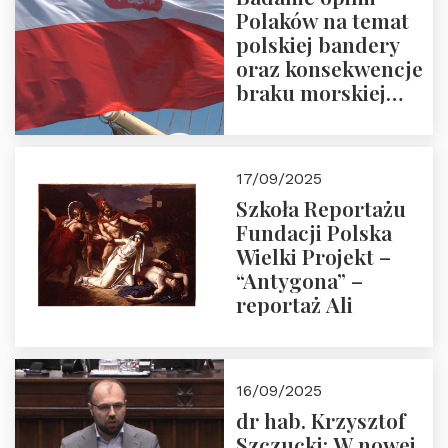
Polaków na temat
polskiej bandery
oraz konsekwencje
braku morskiej
floty handlowej pod
narodową banderą
17/09/2025
Szkoła Reportażu
Fundacji Polska
Wielki Projekt –
“Antygona” –
reportaż Ali
16/09/2025
dr hab. Krzysztof
Szczucki: W nowej