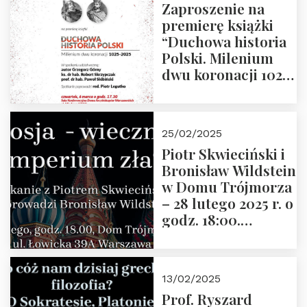
Zaproszenie na
premierę książki
“Duchowa historia
Polski. Milenium
dwu koronacji 1025-
2025” autorstwa
Grzegorza
Górnego, 6 marca
25/02/2025
2025 r. godz. 17:30,
Piotr Skwieciński i
DAW ul. Miodowa
Bronisław Wildstein
17/19
w Domu Trójmorza
– 28 lutego 2025 r. o
godz. 18:00.
Zapraszamy!
13/02/2025
Prof. Ryszard