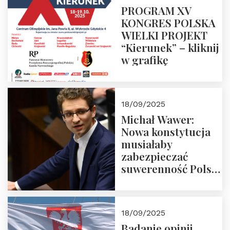
PROGRAM XV
KONGRES POLSKA
WIELKI PROJEKT
“Kierunek” – kliknij
w grafikę
18/09/2025
Michał Wawer:
Nowa konstytucja
musiałaby
zabezpieczać
suwerenność Polski
i stanowić wyraz
jedności narodowej
18/09/2025
Badanie opinii