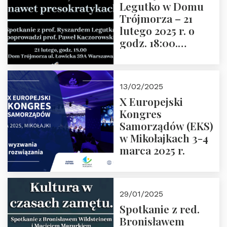
Legutko w Domu
Trójmorza – 21
lutego 2025 r. o
godz. 18:00.
Spotkanie prowadzi
prof. Paweł
Kaczorowski.
13/02/2025
Zapraszamy
X Europejski
Kongres
Samorządów (EKS)
w Mikołajkach 3-4
marca 2025 r.
29/01/2025
Spotkanie z red.
Bronisławem