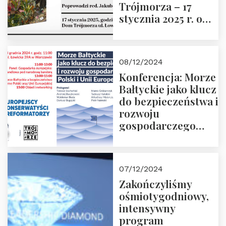
Trójmorza – 17
stycznia 2025 r. o
godz. 18:00.
Prowadzi red. Jakub
Moroz
08/12/2024
Konferencja: Morze
Bałtyckie jako klucz
do bezpieczeństwa i
rozwoju
gospodarczego
Polski i Unii
Europejskiej –
13.12.2024 r.
07/12/2024
ZAPRASZAMY
Zakończyliśmy
ośmiotygodniowy,
intensywny
program