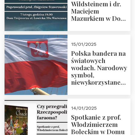
Wildsteinem i dr.
Maciejem
Mazurkiem w Domu
Trójmorza – 7
lutego 2025 r. o
godz. 18:00.
15/01/2025
Prowadzi prof.
Polska bandera na
Zbigniew
światowych
Stawrowski
wodach. Narodowy
symbol,
niewykorzystane
możliwości i
wyzwania
przyszłości
14/01/2025
Spotkanie z prof.
Włodzimierzem
Boleckim w Domu