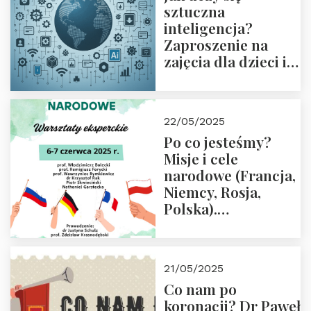
sztuczna
inteligencja?
Zaproszenie na
zajęcia dla dzieci i
rodziców
22/05/2025
Po co jesteśmy?
Misje i cele
narodowe (Francja,
Niemcy, Rosja,
Polska).
Dwudniowe
eksperckie
warsztaty.
21/05/2025
Zapraszamy do
Co nam po
zapisów.
koronacji? Dr Paweł