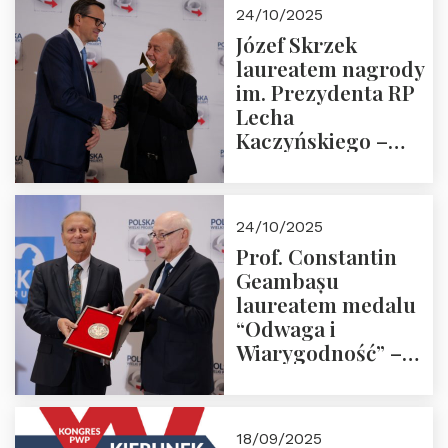
Zapraszamy!
24/10/2025
Józef Skrzek
laureatem nagrody
im. Prezydenta RP
Lecha
Kaczyńskiego –
Laudacja
24/10/2025
Prof. Constantin
Geambașu
laureatem medalu
“Odwaga i
Wiarygodność” –
Laudacja
18/09/2025