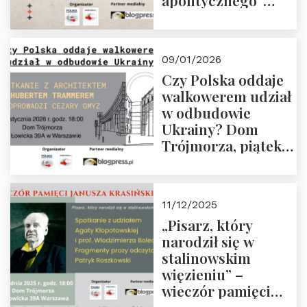
apolitycznego”
Manna. Dom
Trójmorza, piątek
23 stycznia 2026 r.,
09/01/2026
godz. 18:00.
Czy Polska oddaje
Zapraszamy!
walkowerem udział
w odbudowie
Ukrainy? Dom
Trójmorza, piątek
16 stycznia 2026 r.,
godz. 18:00.
Zapraszamy!
11/12/2025
„Pisarz, który
narodził się w
stalinowskim
więzieniu” –
wieczór pamięci