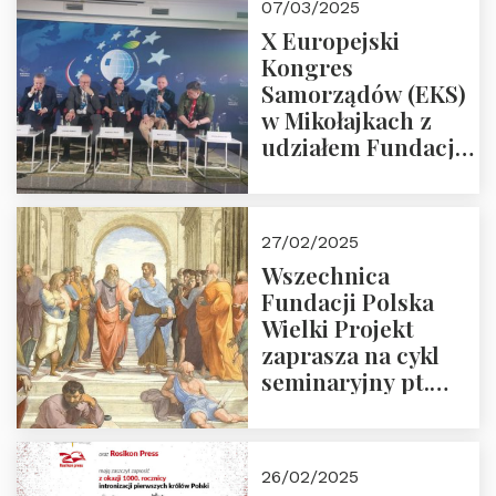
07/03/2025
X Europejski
Kongres
Samorządów (EKS)
w Mikołajkach z
udziałem Fundacji
Polska Wielki
Projekt – 2025 r.
27/02/2025
Wszechnica
Fundacji Polska
Wielki Projekt
zaprasza na cykl
seminaryjny pt.
“Zapomniane
arcydzieła filozofii
europejskiej”
26/02/2025