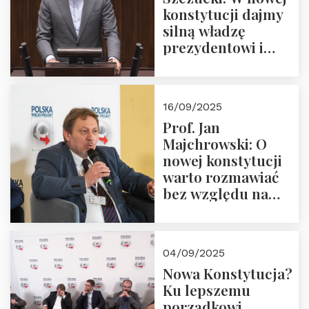
konstytucji dajmy
silną władzę
prezydentowi i
pożegnajmy
dziedzictwo
Okrągłego Stołu
16/09/2025
Prof. Jan
Majchrowski: O
nowej konstytucji
warto rozmawiać
bez względu na
rezultat
04/09/2025
Nowa Konstytucja?
Ku lepszemu
porządkowi