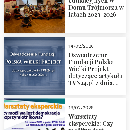
edukacyjnych w
prof. Michał
Domu Trójmorza w
Łuczewski
latach 2023-2026
14/02/2026
Oświadczenie
Fundacji Polska
Wielki Projekt
dotyczące artykułu
TVN24.pl z dnia
01.02.2026 r.
13/02/2026
Warsztaty
eksperckie: Czy