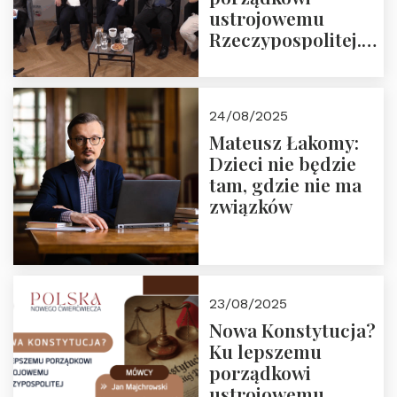
ustrojowemu
Rzeczypospolitej.
Zapraszamy do
obejrzenia nagrania
24/08/2025
Mateusz Łakomy:
Dzieci nie będzie
tam, gdzie nie ma
związków
23/08/2025
Nowa Konstytucja?
Ku lepszemu
porządkowi
ustrojowemu