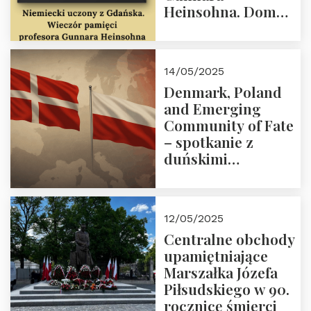
Heinsohna. Dom
Trójmorza 16 maja
2025 r. godz. 18:00.
Zapraszamy!
14/05/2025
Denmark, Poland
and Emerging
Community of Fate
– spotkanie z
duńskimi
konserwatystami
młodego pokolenia
w Domu Trójmorza
12/05/2025
Centralne obchody
upamiętniające
Marszałka Józefa
Piłsudskiego w 90.
rocznicę śmierci