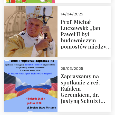
14/04/2025
Prof. Michał
Łuczewski: „Jan
Paweł II był
budowniczym
pomostów między
sprzecznościami”
29/03/2025
Zapraszamy na
spotkanie z reż.
Rafałem
Geremkiem, dr.
Justyną Schulz i
prof. Zdzisławem
Krasnodębskim – 4