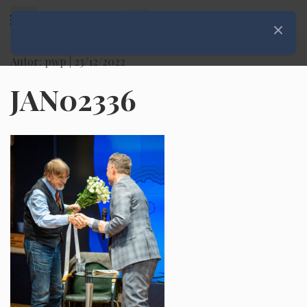
Rozwiń menu
Zamknij
Autor: pwp |
23/12/2022
JAN02336