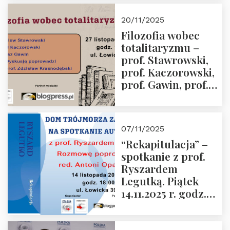
Kida, Magdalena
Murawska,
20/11/2025
Przemysław
Filozofia wobec
Sobolewski – 4
totalitaryzmu –
grudnia 2025 r.
prof. Stawrowski,
godz. 18:00.
prof. Kaczorowski,
prof. Gawin, prof.
Krasnodębski –
czwartek 27.11.2025
r. godz. 18:00
07/11/2025
“Rekapitulacja” –
spotkanie z prof.
Ryszardem
Legutką. Piątek
14.11.2025 r. godz.
18:00 w Domu
Trójmorza.