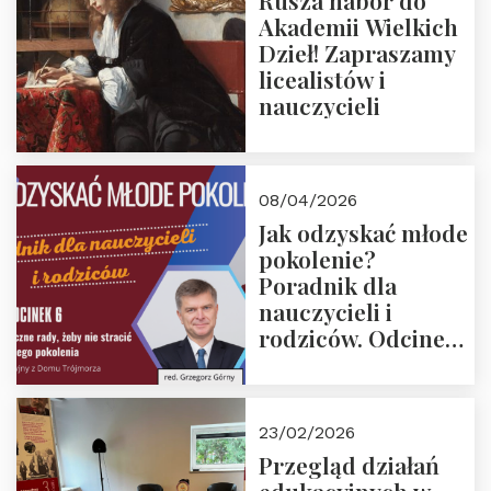
Rusza nabór do
Akademii Wielkich
Dzieł! Zapraszamy
licealistów i
nauczycieli
08/04/2026
Jak odzyskać młode
pokolenie?
Poradnik dla
nauczycieli i
rodziców. Odcinek
6. Tranzycja
płciowa jako rytuał
przejścia.
23/02/2026
Rozmawiają red.
Przegląd działań
Grzegorz Górny i