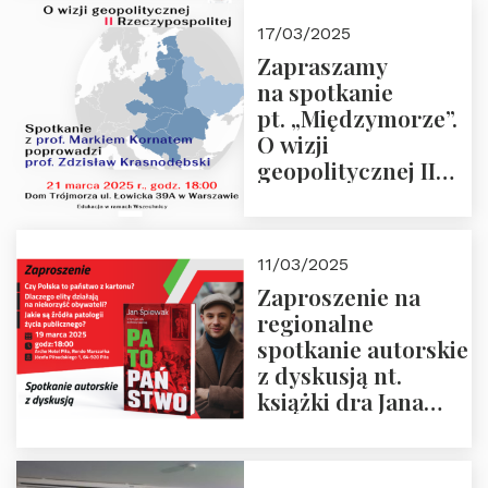
kwietnia 2025 r. –
17/03/2025
“Rosja-Niemcy…”
Zapraszamy
na spotkanie
pt. „Międzymorze”.
O wizji
geopolitycznej II
Rzeczypospolitej –
21.03.2025 r. o godz.
18:00 – prof. Kornat
11/03/2025
i prof.
Zaproszenie na
Krasnodębski
regionalne
spotkanie autorskie
z dyskusją nt.
książki dra Jana
Śpiewaka
“Patopaństwo”