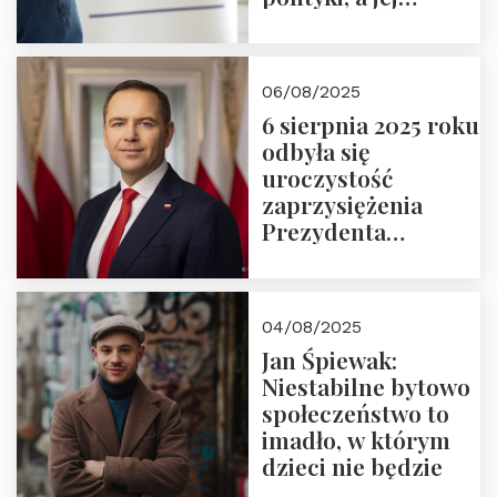
wymiar
06/08/2025
6 sierpnia 2025 roku
odbyła się
uroczystość
zaprzysiężenia
Prezydenta
Rzeczypospolitej
Polskiej Pana
Karola
04/08/2025
Nawrockiego
Jan Śpiewak:
Niestabilne bytowo
społeczeństwo to
imadło, w którym
dzieci nie będzie