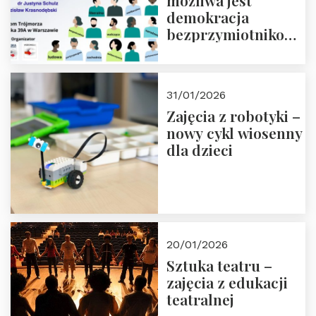
możliwa jest
demokracja
bezprzymiotnikowa?
13-14 marca 2026 r.
w Domu Trójmorza.
Zapisz się!
31/01/2026
Zajęcia z robotyki –
nowy cykl wiosenny
dla dzieci
20/01/2026
Sztuka teatru –
zajęcia z edukacji
teatralnej