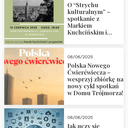
O “Strychu
kulturalnym” –
spotkanie z
Markiem
Kuchcińskim i
przyjaciółmi.
Zapraszamy 13
czerwca 2025 r. o
06/06/2025
18:00
Polska Nowego
Ćwierćwiecza –
wesprzyj zbiórkę na
nowy cykl spotkań
w Domu Trójmorza!
06/06/2025
Jak uczy się