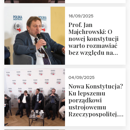
dziedzictwo
Okrągłego Stołu
16/09/2025
Prof. Jan
Majchrowski: O
nowej konstytucji
warto rozmawiać
bez względu na
rezultat
04/09/2025
Nowa Konstytucja?
Ku lepszemu
porządkowi
ustrojowemu
Rzeczypospolitej.
Zapraszamy do
obejrzenia nagrania