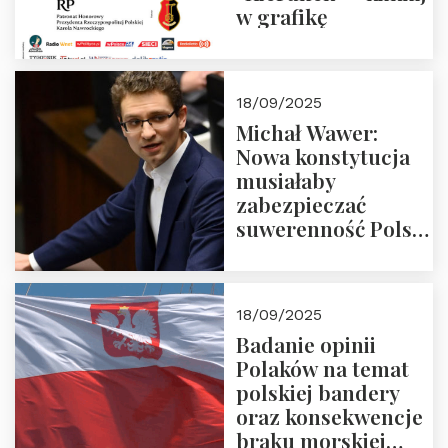
w grafikę
18/09/2025
Michał Wawer:
Nowa konstytucja
musiałaby
zabezpieczać
suwerenność Polski
i stanowić wyraz
jedności narodowej
18/09/2025
Badanie opinii
Polaków na temat
polskiej bandery
oraz konsekwencje
braku morskiej