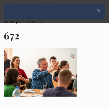
Rozwiń menu
Zamknij
Autor: pwp |
01/12/2023
672