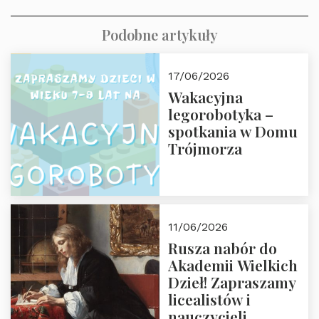
Podobne artykuły
17/06/2026
Wakacyjna
legorobotyka –
spotkania w Domu
Trójmorza
11/06/2026
Rusza nabór do
Akademii Wielkich
Dzieł! Zapraszamy
licealistów i
nauczycieli