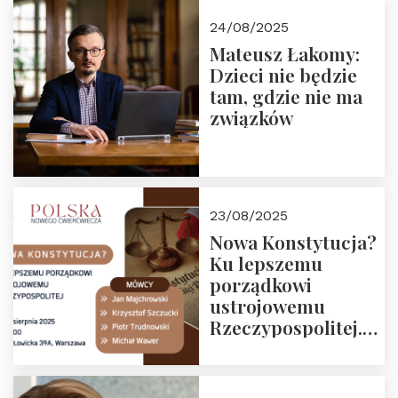
24/08/2025
Mateusz Łakomy:
Dzieci nie będzie
tam, gdzie nie ma
związków
23/08/2025
Nowa Konstytucja?
Ku lepszemu
porządkowi
ustrojowemu
Rzeczypospolitej.
Zapraszamy na
drugie spotkanie z
cyklu “Polska