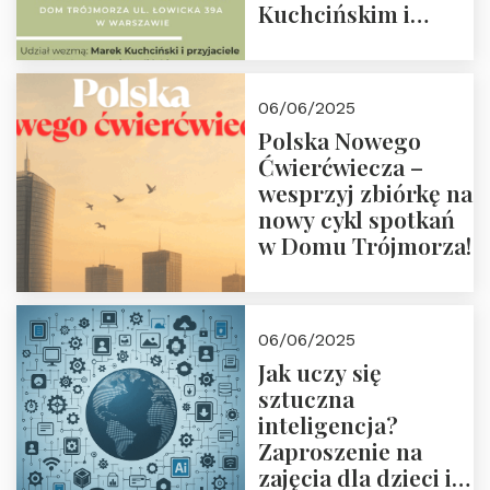
Kuchcińskim i
przyjaciółmi.
Zapraszamy 13
czerwca 2025 r. o
06/06/2025
18:00
Polska Nowego
Ćwierćwiecza –
wesprzyj zbiórkę na
nowy cykl spotkań
w Domu Trójmorza!
06/06/2025
Jak uczy się
sztuczna
inteligencja?
Zaproszenie na
zajęcia dla dzieci i