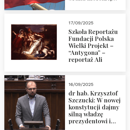
floty handlowej pod
narodową banderą
17/09/2025
Szkoła Reportażu
Fundacji Polska
Wielki Projekt –
“Antygona” –
reportaż Ali
16/09/2025
dr hab. Krzysztof
Szczucki: W nowej
konstytucji dajmy
silną władzę
prezydentowi i
pożegnajmy