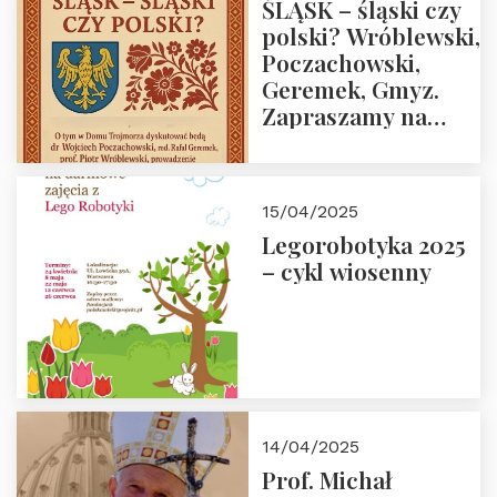
ŚLĄSK – śląski czy
polski? Wróblewski,
Poczachowski,
Geremek, Gmyz.
Zapraszamy na
spotkanie 9 maja
2025 r. o godz. 18:00
do Domu
15/04/2025
Trójmorza.
Legorobotyka 2025
– cykl wiosenny
14/04/2025
Prof. Michał