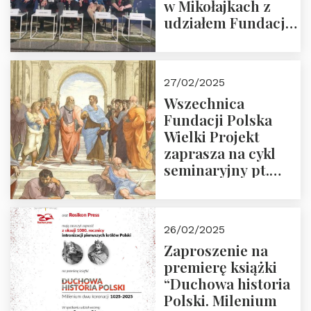
w Mikołajkach z
udziałem Fundacji
Polska Wielki
Projekt – 2025 r.
27/02/2025
Wszechnica
Fundacji Polska
Wielki Projekt
zaprasza na cykl
seminaryjny pt.
“Zapomniane
arcydzieła filozofii
europejskiej”
26/02/2025
Zaproszenie na
premierę książki
“Duchowa historia
Polski. Milenium