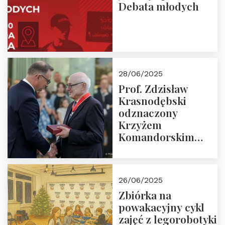
Debata młodych
28/06/2025
Prof. Zdzisław
Krasnodębski
odznaczony
Krzyżem
Komandorskim
Orderu Odrodzenia
Polski
26/06/2025
Zbiórka na
powakacyjny cykl
zajęć z legorobotyki