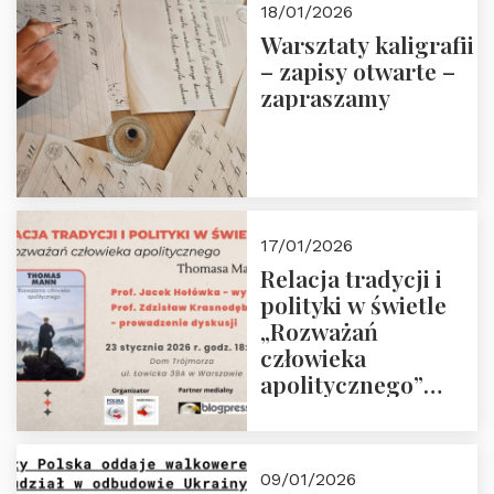
18/01/2026
Warsztaty kaligrafii
– zapisy otwarte –
zapraszamy
17/01/2026
Relacja tradycji i
polityki w świetle
„Rozważań
człowieka
apolitycznego”
Manna. Dom
Trójmorza, piątek
23 stycznia 2026 r.,
09/01/2026
godz. 18:00.