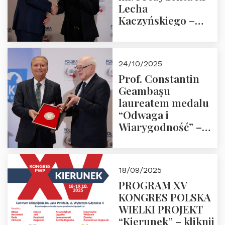
Lecha
Kaczyńskiego –
Laudacja
24/10/2025
Prof. Constantin
Geambașu
laureatem medalu
“Odwaga i
Wiarygodność” –
Laudacja
18/09/2025
PROGRAM XV
KONGRES POLSKA
WIELKI PROJEKT
“Kierunek” – kliknij