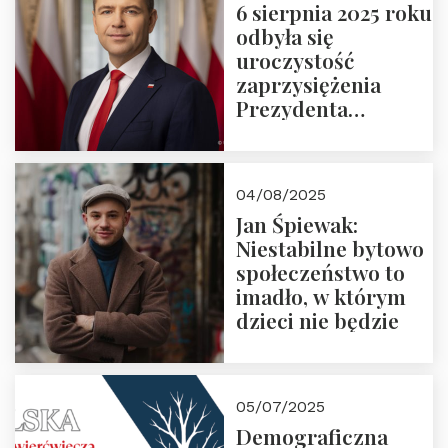
6 sierpnia 2025 roku
odbyła się
uroczystość
zaprzysiężenia
Prezydenta
Rzeczypospolitej
Polskiej Pana
Karola
04/08/2025
Nawrockiego
Jan Śpiewak:
Niestabilne bytowo
społeczeństwo to
imadło, w którym
dzieci nie będzie
05/07/2025
Demograficzna