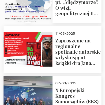
pt. „Międzymorze”.
O wizji
geopolitycznej II
Rzeczypospolitej –
21.03.2025 r. o godz.
18:00 – prof. Kornat
11/03/2025
i prof.
Zaproszenie na
Krasnodębski
regionalne
spotkanie autorskie
z dyskusją nt.
książki dra Jana
Śpiewaka
“Patopaństwo”
07/03/2025
X Europejski
Kongres
Samorządów (EKS)