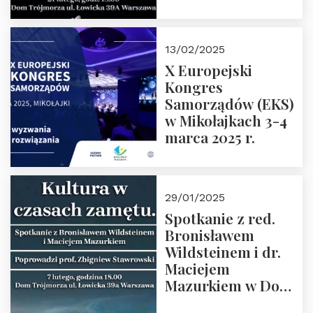
Spotkanie prowadzi
prof. Paweł
Kaczorowski.
13/02/2025
Zapraszamy
X Europejski
Kongres
Samorządów (EKS)
w Mikołajkach 3-4
marca 2025 r.
29/01/2025
Spotkanie z red.
Bronisławem
Wildsteinem i dr.
Maciejem
Mazurkiem w Domu
Trójmorza – 7