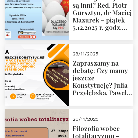
są inni? Red. Piotr
Wyklętych i
Gursztyn, dr Maciej
Więźniów
Mazurek – piątek
Politycznych PRL o
5.12.2025 r. godz.
godz. 16:00 – 19
18:00 Dom
grudnia 2025 r.
Trójmorza.
28/11/2025
Zapraszamy na
debatę: Czy mamy
jeszcze
Konstytucję? Julia
Przyłębska, Paweł
Jabłoński, Oskar
Kida, Magdalena
Murawska,
20/11/2025
Przemysław
Filozofia wobec
Sobolewski – 4
totalitaryzmu –
grudnia 2025 r.