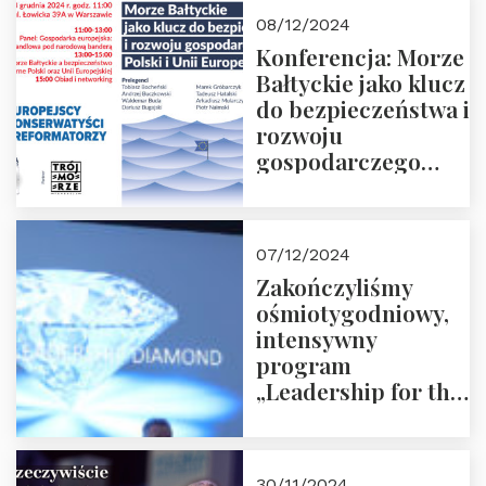
Moroz
08/12/2024
Konferencja: Morze
Bałtyckie jako klucz
do bezpieczeństwa i
rozwoju
gospodarczego
Polski i Unii
Europejskiej –
13.12.2024 r.
07/12/2024
ZAPRASZAMY
Zakończyliśmy
ośmiotygodniowy,
intensywny
program
„Leadership for the
Future” 18.10.2024 r.
– 07.12.2024 r.
30/11/2024