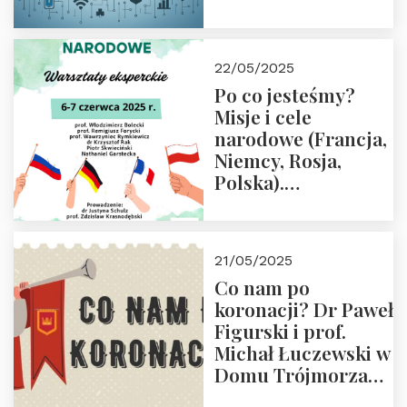
rodziców
22/05/2025
Po co jesteśmy?
Misje i cele
narodowe (Francja,
Niemcy, Rosja,
Polska).
Dwudniowe
eksperckie
warsztaty.
21/05/2025
Zapraszamy do
Co nam po
zapisów.
koronacji? Dr Paweł
Figurski i prof.
Michał Łuczewski w
Domu Trójmorza
30.05.2025 r. godz.