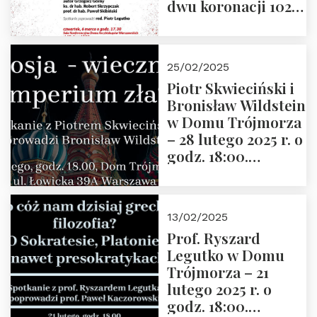
dwu koronacji 1025-
2025” autorstwa
Grzegorza
Górnego, 6 marca
25/02/2025
2025 r. godz. 17:30,
Piotr Skwieciński i
DAW ul. Miodowa
Bronisław Wildstein
17/19
w Domu Trójmorza
– 28 lutego 2025 r. o
godz. 18:00.
Zapraszamy!
13/02/2025
Prof. Ryszard
Legutko w Domu
Trójmorza – 21
lutego 2025 r. o
godz. 18:00.