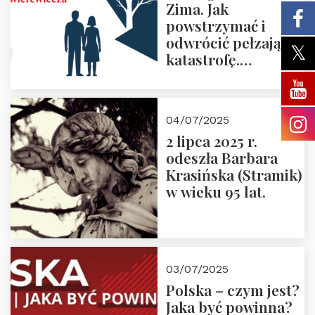
Zima. Jak
powstrzymać i
odwrócić pełzającą
katastrofę.
Zapraszamy na
pierwsze spotkanie
z cyklu “Polska
04/07/2025
Nowego
2 lipca 2025 r.
Ćwierćwiecza”
odeszła Barbara
Krasińska (Stramik)
w wieku 95 lat.
03/07/2025
Polska – czym jest?
Jaka być powinna?