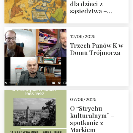
dla dzieci z
sąsiedztwa –
wesprzyj
społeczno-
edukacyjną misję
12/06/2025
Fundacji
Trzech Panów K w
Domu Trójmorza
07/06/2025
O “Strychu
kulturalnym” –
spotkanie z
Markiem