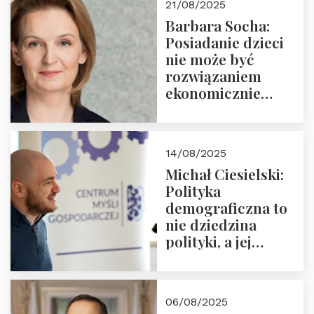
21/08/2025
Nowego
Barbara Socha:
Ćwierćwiecza”
Posiadanie dzieci
nie może być
rozwiązaniem
ekonomicznie
nieracjonalnym
14/08/2025
Michał Ciesielski:
Polityka
demograficzna to
nie dziedzina
polityki, a jej
wymiar
06/08/2025