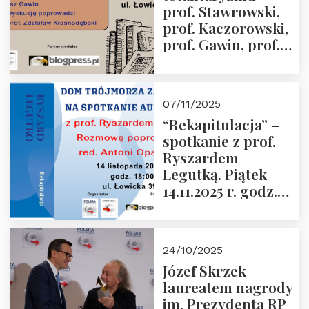
prof. Stawrowski,
godz. 18:00.
prof. Kaczorowski,
prof. Gawin, prof.
Krasnodębski –
czwartek 27.11.2025
r. godz. 18:00
07/11/2025
“Rekapitulacja” –
spotkanie z prof.
Ryszardem
Legutką. Piątek
14.11.2025 r. godz.
18:00 w Domu
Trójmorza.
Zapraszamy!
24/10/2025
Józef Skrzek
laureatem nagrody
im. Prezydenta RP