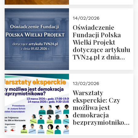
14/02/2026
Oświadczenie
Fundacji Polska
Wielki Projekt
dotyczące artykułu
TVN24.pl z dnia
01.02.2026 r.
13/02/2026
Warsztaty
eksperckie: Czy
możliwa jest
demokracja
bezprzymiotnikowa?
13-14 marca 2026 r.
w Domu Trójmorza.