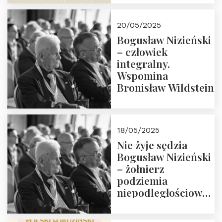
18:00. Zapraszamy!
20/05/2025
Bogusław Nizieński
– człowiek
integralny.
Wspomina
Bronisław Wildstein
18/05/2025
Nie żyje sędzia
Bogusław Nizieński
– żołnierz
podziemia
niepodległościowego
(NOW-AK), Kawaler
Orderu Orła