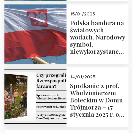
lutego 2025 r. o
godz. 18:00.
15/01/2025
Prowadzi prof.
Polska bandera na
Zbigniew
światowych
Stawrowski
wodach. Narodowy
symbol,
niewykorzystane
możliwości i
wyzwania
przyszłości
14/01/2025
Spotkanie z prof.
Włodzimierzem
Boleckim w Domu
Trójmorza – 17
stycznia 2025 r. o
godz. 18:00.
Prowadzi red. Jakub