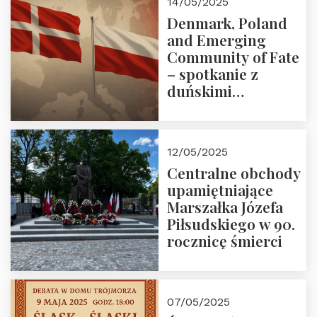
14/05/2025
Denmark, Poland
and Emerging
Community of Fate
– spotkanie z
duńskimi
konserwatystami
młodego pokolenia
w Domu Trójmorza
12/05/2025
Centralne obchody
upamiętniające
Marszałka Józefa
Piłsudskiego w 90.
rocznicę śmierci
07/05/2025