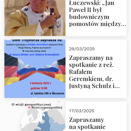
Łuczewski: „Jan
Paweł II był
budowniczym
pomostów między
sprzecznościami”
29/03/2025
Zapraszamy na
spotkanie z reż.
Rafałem
Geremkiem, dr.
Justyną Schulz i
prof. Zdzisławem
Krasnodębskim – 4
kwietnia 2025 r. –
17/03/2025
“Rosja-Niemcy…”
Zapraszamy
na spotkanie