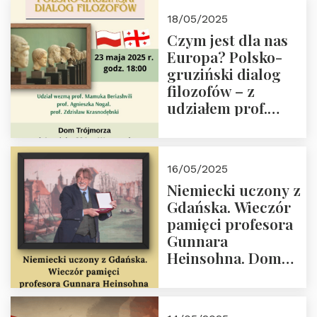
Białego, działacz
18/05/2025
społeczny, członek
Czym jest dla nas
Kapituły Nagrody
Europa? Polsko-
im. Prezydenta
gruziński dialog
Lecha
filozofów – z
Kaczyńskiego.
udziałem prof.
Wielki autorytet.
Mamuki
Beriashvili’ego, prof.
Agnieszki Nogal.
16/05/2025
Dom Trójmorza 23
Niemiecki uczony z
maja 2025 r. godz.
Gdańska. Wieczór
18:00.
pamięci profesora
Gunnara
Heinsohna. Dom
Trójmorza 16 maja
2025 r. godz. 18:00.
Zapraszamy!