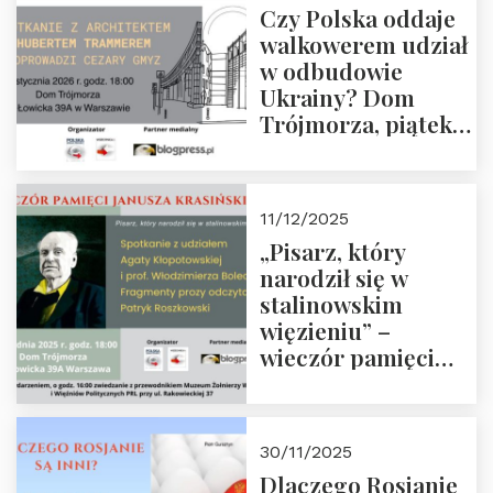
Czy Polska oddaje
Zapraszamy!
walkowerem udział
w odbudowie
Ukrainy? Dom
Trójmorza, piątek
16 stycznia 2026 r.,
godz. 18:00.
Zapraszamy!
11/12/2025
„Pisarz, który
narodził się w
stalinowskim
więzieniu” –
wieczór pamięci
Janusza
Krasińskiego o
godz. 18:00 oraz
30/11/2025
zwiedzanie
Dlaczego Rosjanie
Muzeum Żołnierzy