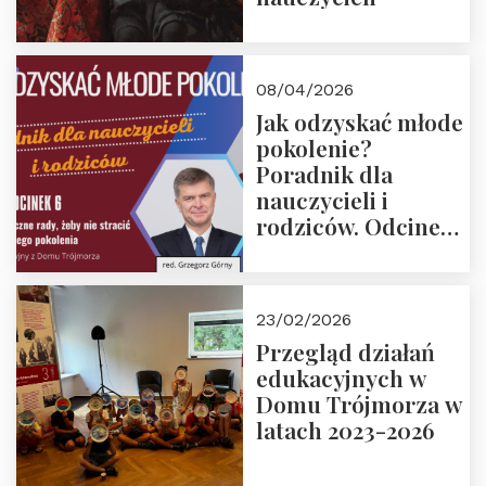
08/04/2026
Jak odzyskać młode
pokolenie?
Poradnik dla
nauczycieli i
rodziców. Odcinek
6. Tranzycja
płciowa jako rytuał
przejścia.
23/02/2026
Rozmawiają red.
Przegląd działań
Grzegorz Górny i
edukacyjnych w
prof. Michał
Domu Trójmorza w
Łuczewski
latach 2023-2026