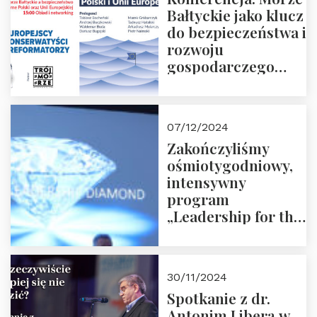
Bałtyckie jako klucz
do bezpieczeństwa i
rozwoju
gospodarczego
Polski i Unii
Europejskiej –
13.12.2024 r.
07/12/2024
ZAPRASZAMY
Zakończyliśmy
ośmiotygodniowy,
intensywny
program
„Leadership for the
Future” 18.10.2024 r.
– 07.12.2024 r.
30/11/2024
Spotkanie z dr.
Antonim Liberą w