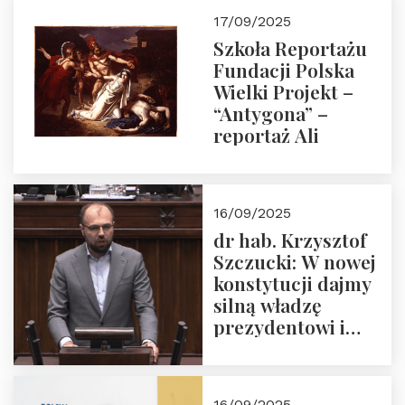
17/09/2025
Szkoła Reportażu
Fundacji Polska
Wielki Projekt –
“Antygona” –
reportaż Ali
16/09/2025
dr hab. Krzysztof
Szczucki: W nowej
konstytucji dajmy
silną władzę
prezydentowi i
pożegnajmy
dziedzictwo
Okrągłego Stołu
16/09/2025