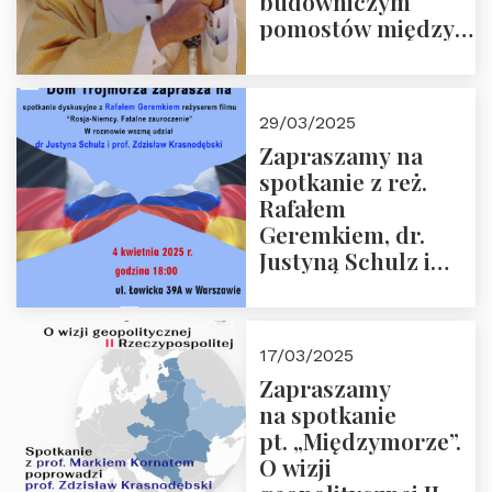
budowniczym
pomostów między
sprzecznościami”
29/03/2025
Zapraszamy na
spotkanie z reż.
Rafałem
Geremkiem, dr.
Justyną Schulz i
prof. Zdzisławem
Krasnodębskim – 4
kwietnia 2025 r. –
17/03/2025
“Rosja-Niemcy…”
Zapraszamy
na spotkanie
pt. „Międzymorze”.
O wizji