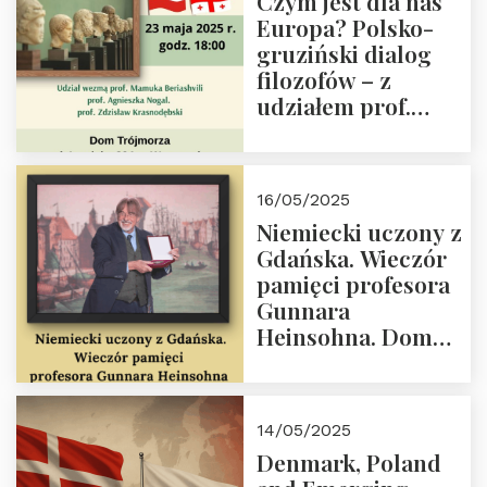
Czym jest dla nas
Kapituły Nagrody
Europa? Polsko-
im. Prezydenta
gruziński dialog
Lecha
filozofów – z
Kaczyńskiego.
udziałem prof.
Wielki autorytet.
Mamuki
Beriashvili’ego, prof.
Agnieszki Nogal.
16/05/2025
Dom Trójmorza 23
Niemiecki uczony z
maja 2025 r. godz.
Gdańska. Wieczór
18:00.
pamięci profesora
Gunnara
Heinsohna. Dom
Trójmorza 16 maja
2025 r. godz. 18:00.
Zapraszamy!
14/05/2025
Denmark, Poland