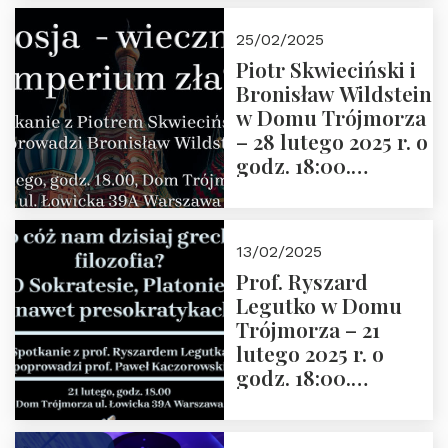
Grzegorza
Górnego, 6 marca
25/02/2025
2025 r. godz. 17:30,
Piotr Skwieciński i
DAW ul. Miodowa
Bronisław Wildstein
17/19
w Domu Trójmorza
– 28 lutego 2025 r. o
godz. 18:00.
Zapraszamy!
13/02/2025
Prof. Ryszard
Legutko w Domu
Trójmorza – 21
lutego 2025 r. o
godz. 18:00.
Spotkanie prowadzi
prof. Paweł