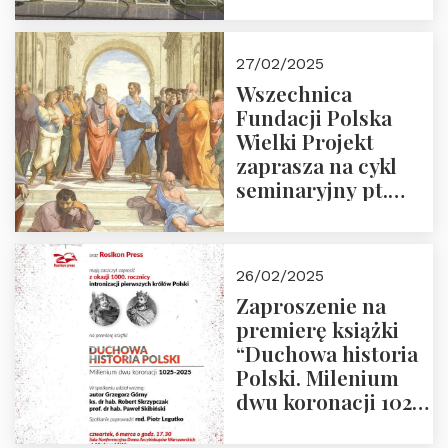
Polska Wielki
Projekt – 2025 r.
27/02/2025
Wszechnica
Fundacji Polska
Wielki Projekt
zaprasza na cykl
seminaryjny pt.
“Zapomniane
arcydzieła filozofii
europejskiej”
26/02/2025
Zaproszenie na
premierę książki
“Duchowa historia
Polski. Milenium
dwu koronacji 1025-
2025” autorstwa