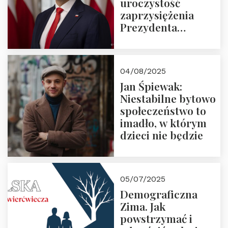
uroczystość
zaprzysiężenia
Prezydenta
Rzeczypospolitej
Polskiej Pana
Karola
04/08/2025
Nawrockiego
Jan Śpiewak:
Niestabilne bytowo
społeczeństwo to
imadło, w którym
dzieci nie będzie
05/07/2025
Demograficzna
Zima. Jak
powstrzymać i