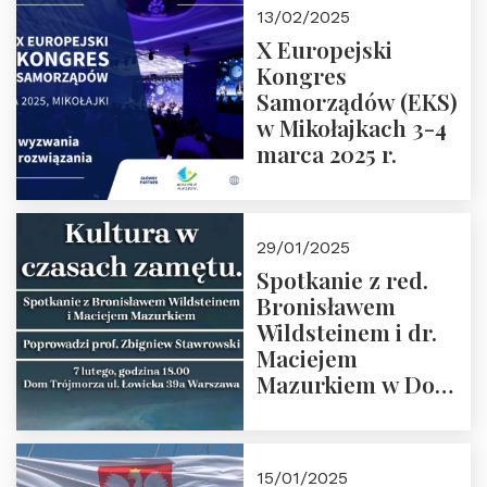
Kaczorowski.
13/02/2025
Zapraszamy
X Europejski
Kongres
Samorządów (EKS)
w Mikołajkach 3-4
marca 2025 r.
29/01/2025
Spotkanie z red.
Bronisławem
Wildsteinem i dr.
Maciejem
Mazurkiem w Domu
Trójmorza – 7
lutego 2025 r. o
godz. 18:00.
15/01/2025