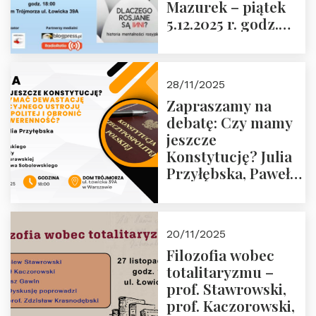
Mazurek – piątek
Politycznych PRL o
5.12.2025 r. godz.
godz. 16:00 – 19
18:00 Dom
grudnia 2025 r.
Trójmorza.
28/11/2025
Zapraszamy na
debatę: Czy mamy
jeszcze
Konstytucję? Julia
Przyłębska, Paweł
Jabłoński, Oskar
Kida, Magdalena
Murawska,
20/11/2025
Przemysław
Filozofia wobec
Sobolewski – 4
totalitaryzmu –
grudnia 2025 r.
prof. Stawrowski,
godz. 18:00.
prof. Kaczorowski,