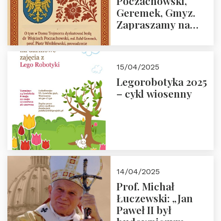
Poczachowski,
Geremek, Gmyz.
Zapraszamy na
spotkanie 9 maja
2025 r. o godz. 18:00
do Domu
15/04/2025
Trójmorza.
Legorobotyka 2025
– cykl wiosenny
14/04/2025
Prof. Michał
Łuczewski: „Jan
Paweł II był