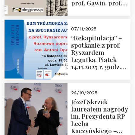
prof. Gawin, prof.
Krasnodębski –
czwartek 27.11.2025
r. godz. 18:00
07/11/2025
“Rekapitulacja” –
spotkanie z prof.
Ryszardem
Legutką. Piątek
14.11.2025 r. godz.
18:00 w Domu
Trójmorza.
Zapraszamy!
24/10/2025
Józef Skrzek
laureatem nagrody
im. Prezydenta RP
Lecha
Kaczyńskiego –