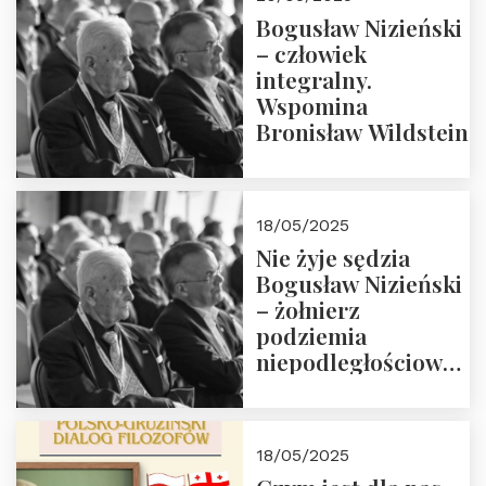
Bogusław Nizieński
– człowiek
integralny.
Wspomina
Bronisław Wildstein
18/05/2025
Nie żyje sędzia
Bogusław Nizieński
– żołnierz
podziemia
niepodległościowego
(NOW-AK), Kawaler
Orderu Orła
Białego, działacz
18/05/2025
społeczny, członek