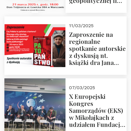
geopolitycznej II
Rzeczypospolitej –
21.03.2025 r. o godz.
18:00 – prof. Kornat
11/03/2025
i prof.
Zaproszenie na
Krasnodębski
regionalne
spotkanie autorskie
z dyskusją nt.
książki dra Jana
Śpiewaka
“Patopaństwo”
07/03/2025
X Europejski
Kongres
Samorządów (EKS)
w Mikołajkach z
udziałem Fundacji