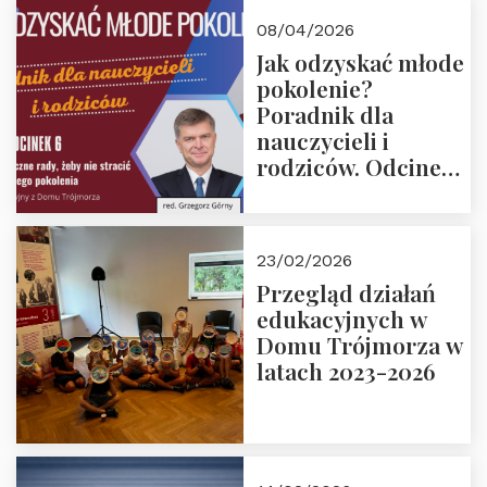
08/04/2026
Jak odzyskać młode
pokolenie?
Poradnik dla
nauczycieli i
rodziców. Odcinek
6. Tranzycja
płciowa jako rytuał
przejścia.
23/02/2026
Rozmawiają red.
Przegląd działań
Grzegorz Górny i
edukacyjnych w
prof. Michał
Domu Trójmorza w
Łuczewski
latach 2023-2026