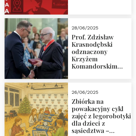
28/06/2025
Prof. Zdzisław
Krasnodębski
odznaczony
Krzyżem
Komandorskim
Orderu Odrodzenia
Polski
26/06/2025
Zbiórka na
powakacyjny cykl
zajęć z legorobotyki
dla dzieci z
sąsiedztwa –