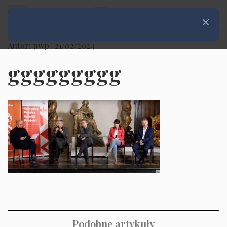
Rozwiń menu
Zamknij
Autor: pwp |
21/02/2024
ggggggggg
Podobne artykuły