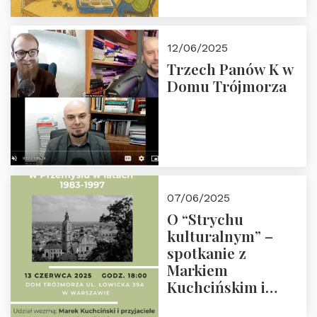
wesprzyj
społeczno-
edukacyjną misję
12/06/2025
Fundacji
Trzech Panów K w
Domu Trójmorza
07/06/2025
O “Strychu
kulturalnym” –
spotkanie z
Markiem
Kuchcińskim i
przyjaciółmi.