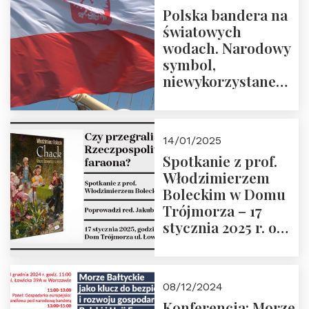
Prowadzi prof.
Polska bandera na
Zbigniew
światowych
Stawrowski
wodach. Narodowy
symbol,
niewykorzystane
możliwości i
wyzwania
przyszłości
14/01/2025
Spotkanie z prof.
Włodzimierzem
Boleckim w Domu
Trójmorza – 17
stycznia 2025 r. o
godz. 18:00.
Prowadzi red. Jakub
Moroz
08/12/2024
Konferencja: Morze