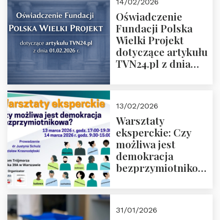
14/02/2026
Oświadczenie
Fundacji Polska
Wielki Projekt
dotyczące artykułu
TVN24.pl z dnia
01.02.2026 r.
13/02/2026
Warsztaty
eksperckie: Czy
możliwa jest
demokracja
bezprzymiotnikowa?
13-14 marca 2026 r.
w Domu Trójmorza.
Zapisz się!
31/01/2026