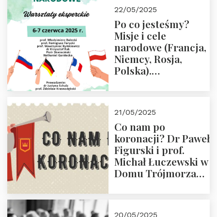
22/05/2025
Po co jesteśmy?
Misje i cele
narodowe (Francja,
Niemcy, Rosja,
Polska).
Dwudniowe
eksperckie
warsztaty.
21/05/2025
Zapraszamy do
Co nam po
zapisów.
koronacji? Dr Paweł
Figurski i prof.
Michał Łuczewski w
Domu Trójmorza
30.05.2025 r. godz.
18:00. Zapraszamy!
20/05/2025