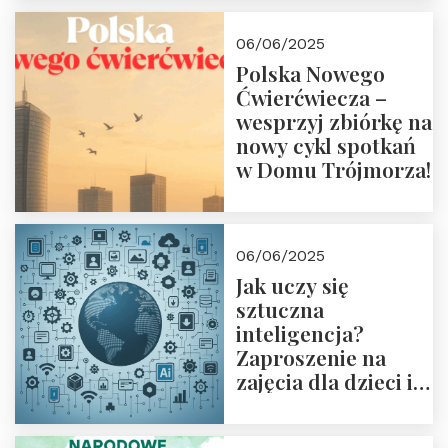
Zapraszamy 13
czerwca 2025 r. o
06/06/2025
18:00
Polska Nowego
Ćwierćwiecza –
wesprzyj zbiórkę na
nowy cykl spotkań
w Domu Trójmorza!
06/06/2025
Jak uczy się
sztuczna
inteligencja?
Zaproszenie na
zajęcia dla dzieci i
rodziców