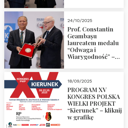
Laudacja
24/10/2025
Prof. Constantin
Geambașu
laureatem medalu
“Odwaga i
Wiarygodność” –
Laudacja
18/09/2025
PROGRAM XV
KONGRES POLSKA
WIELKI PROJEKT
“Kierunek” – kliknij
w grafikę