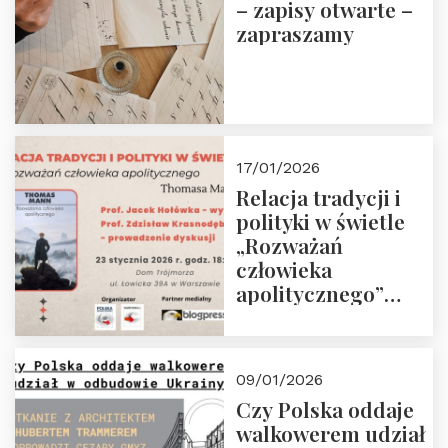
– zapisy otwarte –
zapraszamy
17/01/2026
Relacja tradycji i
polityki w świetle
„Rozważań
człowieka
apolitycznego”
Manna. Dom
Trójmorza, piątek
23 stycznia 2026 r.,
09/01/2026
godz. 18:00.
Czy Polska oddaje
Zapraszamy!
walkowerem udział