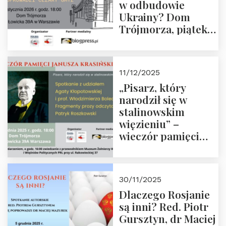
w odbudowie
Ukrainy? Dom
Trójmorza, piątek
16 stycznia 2026 r.,
godz. 18:00.
Zapraszamy!
11/12/2025
„Pisarz, który
narodził się w
stalinowskim
więzieniu” –
wieczór pamięci
Janusza
Krasińskiego o
godz. 18:00 oraz
30/11/2025
zwiedzanie
Dlaczego Rosjanie
Muzeum Żołnierzy
są inni? Red. Piotr
Wyklętych i
Gursztyn, dr Maciej
Więźniów