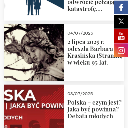
odwrócić pełzającą
katastrofę.
Zapraszamy na
pierwsze spotkanie
z cyklu “Polska
04/07/2025
Nowego
2 lipca 2025 r.
Ćwierćwiecza”
odeszła Barbara
Krasińska (Stramik)
w wieku 95 lat.
03/07/2025
Polska – czym jest?
Jaka być powinna?
Debata młodych