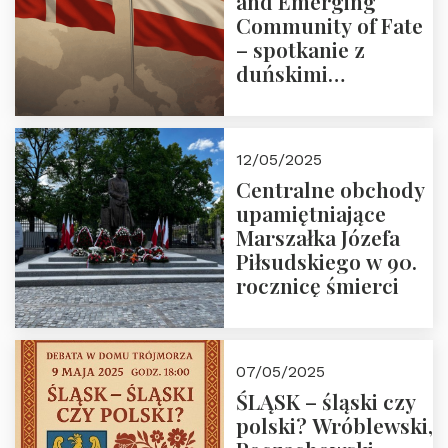
and Emerging
Community of Fate
– spotkanie z
duńskimi
konserwatystami
młodego pokolenia
w Domu Trójmorza
12/05/2025
Centralne obchody
upamiętniające
Marszałka Józefa
Piłsudskiego w 90.
rocznicę śmierci
07/05/2025
ŚLĄSK – śląski czy
polski? Wróblewski,