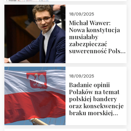
18/09/2025
Michał Wawer:
Nowa konstytucja
musiałaby
zabezpieczać
suwerenność Polski
i stanowić wyraz
jedności narodowej
18/09/2025
Badanie opinii
Polaków na temat
polskiej bandery
oraz konsekwencje
braku morskiej
floty handlowej pod
narodową banderą