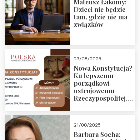
Mateusz Łakomy:
Dzieci nie będzie
tam, gdzie nie ma
związków
23/08/2025
Nowa Konstytucja?
Ku lepszemu
porządkowi
ustrojowemu
Rzeczypospolitej.
Zapraszamy na
drugie spotkanie z
cyklu “Polska
21/08/2025
Nowego
Barbara Socha:
Ćwierćwiecza”