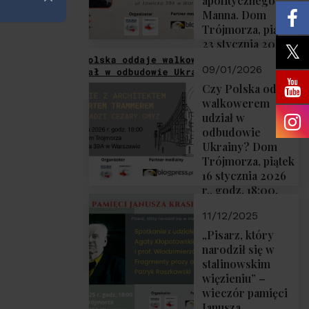
apolitycznego”
Zamknij
Manna. Dom
Trójmorza, piątek
23 stycznia 2026
r., godz. 18:00.
09/01/2026
Zapraszamy!
Czy Polska oddaje
walkowerem
udział w
odbudowie
Ukrainy? Dom
Trójmorza, piątek
16 stycznia 2026
r., godz. 18:00.
Zapraszamy!
11/12/2025
„Pisarz, który
narodził się w
stalinowskim
więzieniu” –
wieczór pamięci
Janusza