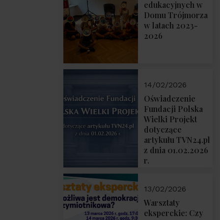
prof. Michał
edukacyjnych w
Łuczewski
Domu Trójmorza
w latach 2023-
2026
14/02/2026
Oświadczenie
Fundacji Polska
Wielki Projekt
dotyczące
artykułu TVN24.pl
z dnia 01.02.2026
r.
13/02/2026
Warsztaty
eksperckie: Czy