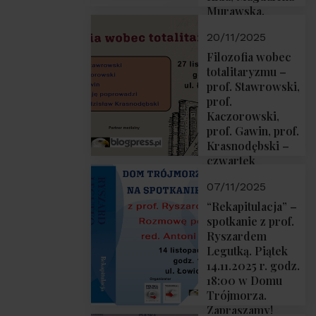
Murawska,
Przemysław
20/11/2025
Sobolewski – 4
grudnia 2025 r.
Filozofia wobec
godz. 18:00.
totalitaryzmu –
prof. Stawrowski,
prof.
Kaczorowski,
prof. Gawin, prof.
Krasnodębski –
czwartek
27.11.2025 r. godz.
07/11/2025
18:00
“Rekapitulacja” –
spotkanie z prof.
Ryszardem
Legutką. Piątek
14.11.2025 r. godz.
18:00 w Domu
Trójmorza.
Zapraszamy!