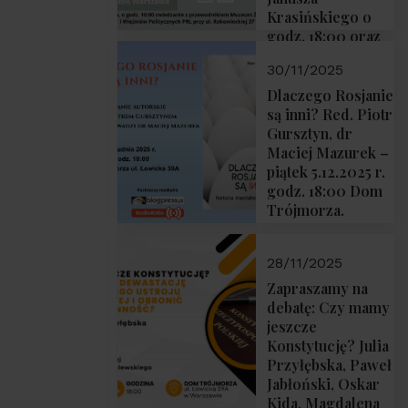
Krasińskiego o
godz. 18:00 oraz
zwiedzanie
30/11/2025
Muzeum
Żołnierzy
Dlaczego Rosjanie
Wyklętych i
są inni? Red. Piotr
Więźniów
Gursztyn, dr
Politycznych PRL
Maciej Mazurek –
o godz. 16:00 – 19
piątek 5.12.2025 r.
grudnia 2025 r.
godz. 18:00 Dom
Trójmorza.
28/11/2025
Zapraszamy na
debatę: Czy mamy
jeszcze
Konstytucję? Julia
Przyłębska, Paweł
Jabłoński, Oskar
Kida, Magdalena