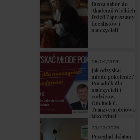
Rusza nabór do
Akademii Wielkich
Dzieł! Zapraszamy
licealistów i
nauczycieli
08/04/2026
Jak odzyskać
młode pokolenie?
Poradnik dla
nauczycieli i
rodziców.
Odcinek 6.
Tranzycja płciowa
jako rytuał
przejścia.
23/02/2026
Rozmawiają red.
Grzegorz Górny i
Przegląd działań