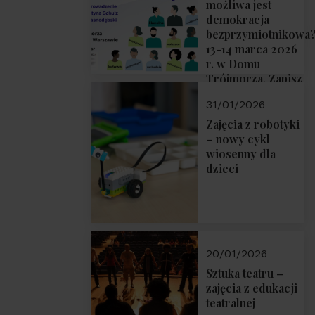
możliwa jest
demokracja
bezprzymiotnikowa
13-14 marca 2026
r. w Domu
Trójmorza. Zapisz
się!
31/01/2026
Zajęcia z robotyki
– nowy cykl
wiosenny dla
dzieci
20/01/2026
Sztuka teatru –
zajęcia z edukacji
teatralnej