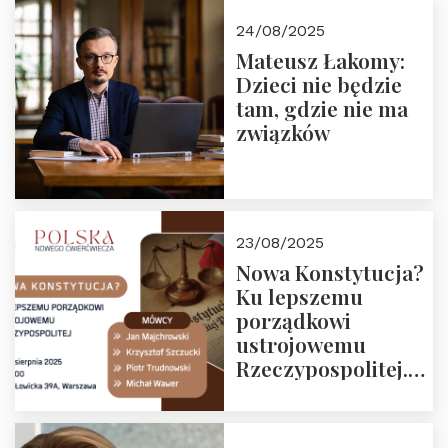
24/08/2025
Mateusz Łakomy:
Dzieci nie będzie
tam, gdzie nie ma
związków
23/08/2025
Nowa Konstytucja?
Ku lepszemu
porządkowi
ustrojowemu
Rzeczypospolitej.
Zapraszamy na
drugie spotkanie z
cyklu “Polska