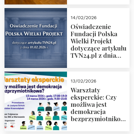
14/02/2026
Oświadczenie
Fundacji Polska
Wielki Projekt
dotyczące artykułu
TVN24.pl z dnia
01.02.2026 r.
13/02/2026
Warsztaty
eksperckie: Czy
możliwa jest
demokracja
bezprzymiotnikowa?
13-14 marca 2026 r.
w Domu Trójmorza.