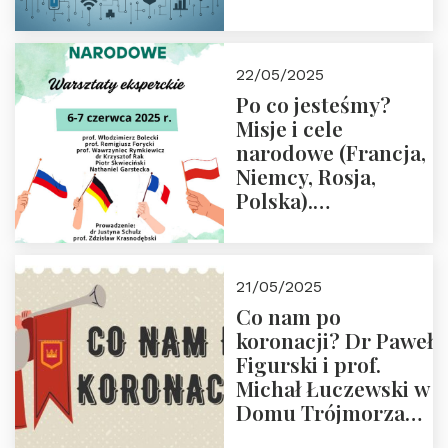
rodziców
22/05/2025
Po co jesteśmy?
Misje i cele
narodowe (Francja,
Niemcy, Rosja,
Polska).
Dwudniowe
eksperckie
warsztaty.
21/05/2025
Zapraszamy do
Co nam po
zapisów.
koronacji? Dr Paweł
Figurski i prof.
Michał Łuczewski w
Domu Trójmorza
30.05.2025 r. godz.