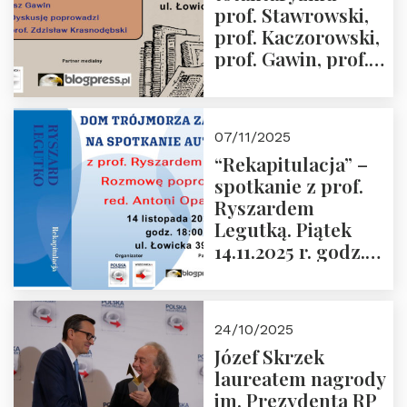
prof. Stawrowski,
godz. 18:00.
prof. Kaczorowski,
prof. Gawin, prof.
Krasnodębski –
czwartek 27.11.2025
r. godz. 18:00
07/11/2025
“Rekapitulacja” –
spotkanie z prof.
Ryszardem
Legutką. Piątek
14.11.2025 r. godz.
18:00 w Domu
Trójmorza.
Zapraszamy!
24/10/2025
Józef Skrzek
laureatem nagrody
im. Prezydenta RP