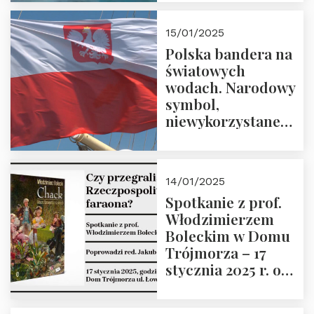
lutego 2025 r. o
godz. 18:00.
15/01/2025
Prowadzi prof.
Polska bandera na
Zbigniew
światowych
Stawrowski
wodach. Narodowy
symbol,
niewykorzystane
możliwości i
wyzwania
przyszłości
14/01/2025
Spotkanie z prof.
Włodzimierzem
Boleckim w Domu
Trójmorza – 17
stycznia 2025 r. o
godz. 18:00.
Prowadzi red. Jakub