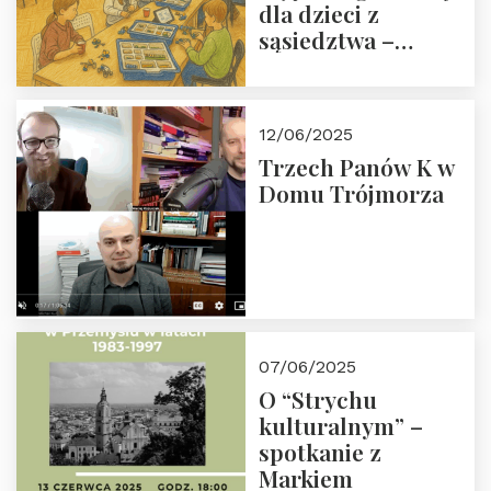
dla dzieci z
sąsiedztwa –
wesprzyj
społeczno-
edukacyjną misję
12/06/2025
Fundacji
Trzech Panów K w
Domu Trójmorza
07/06/2025
O “Strychu
kulturalnym” –
spotkanie z
Markiem