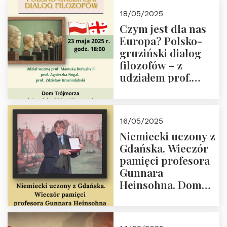
Białego, działacz
18/05/2025
społeczny, członek
Czym jest dla nas
Kapituły Nagrody
Europa? Polsko-
im. Prezydenta
gruziński dialog
Lecha
filozofów – z
Kaczyńskiego.
udziałem prof.
Wielki autorytet.
Mamuki
Beriashvili’ego, prof.
Agnieszki Nogal.
16/05/2025
Dom Trójmorza 23
Niemiecki uczony z
maja 2025 r. godz.
Gdańska. Wieczór
18:00.
pamięci profesora
Gunnara
Heinsohna. Dom
Trójmorza 16 maja
2025 r. godz. 18:00.
Zapraszamy!