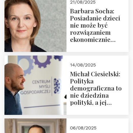
21/08/2025
Nowego
Barbara Socha:
Ćwierćwiecza”
Posiadanie dzieci
nie może być
rozwiązaniem
ekonomicznie
nieracjonalnym
14/08/2025
Michał Ciesielski:
Polityka
demograficzna to
nie dziedzina
polityki, a jej
wymiar
06/08/2025