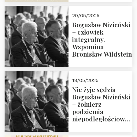
18:00. Zapraszamy!
20/05/2025
Bogusław Nizieński
– człowiek
integralny.
Wspomina
Bronisław Wildstein
18/05/2025
Nie żyje sędzia
Bogusław Nizieński
– żołnierz
podziemia
niepodległościowego
(NOW-AK), Kawaler
Orderu Orła