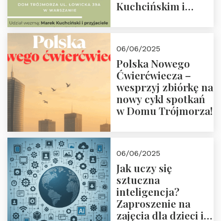
Kuchcińskim i
przyjaciółmi.
Zapraszamy 13
czerwca 2025 r. o
06/06/2025
18:00
Polska Nowego
Ćwierćwiecza –
wesprzyj zbiórkę na
nowy cykl spotkań
w Domu Trójmorza!
06/06/2025
Jak uczy się
sztuczna
inteligencja?
Zaproszenie na
zajęcia dla dzieci i