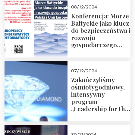
Moroz
08/12/2024
Konferencja: Morze
Bałtyckie jako klucz
do bezpieczeństwa i
rozwoju
gospodarczego
Polski i Unii
Europejskiej –
13.12.2024 r.
07/12/2024
ZAPRASZAMY
Zakończyliśmy
ośmiotygodniowy,
intensywny
program
„Leadership for the
Future” 18.10.2024 r.
– 07.12.2024 r.
30/11/2024