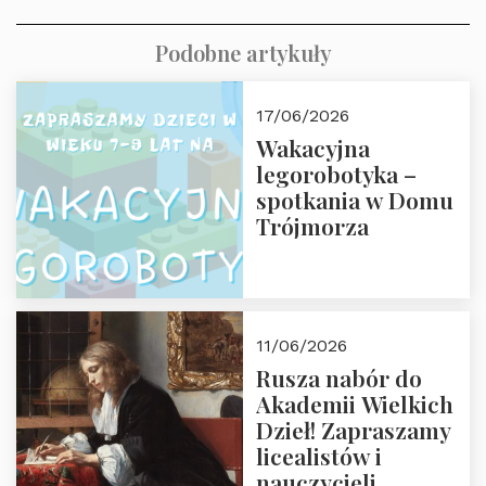
Podobne artykuły
17/06/2026
Wakacyjna
legorobotyka –
spotkania w Domu
Trójmorza
11/06/2026
Rusza nabór do
Akademii Wielkich
Dzieł! Zapraszamy
licealistów i
nauczycieli