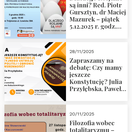
są inni? Red. Piotr
Wyklętych i
Gursztyn, dr Maciej
Więźniów
Mazurek – piątek
Politycznych PRL o
5.12.2025 r. godz.
godz. 16:00 – 19
18:00 Dom
grudnia 2025 r.
Trójmorza.
28/11/2025
Zapraszamy na
debatę: Czy mamy
jeszcze
Konstytucję? Julia
Przyłębska, Paweł
Jabłoński, Oskar
Kida, Magdalena
Murawska,
20/11/2025
Przemysław
Filozofia wobec
Sobolewski – 4
totalitaryzmu –
grudnia 2025 r.