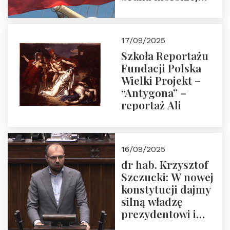
floty handlowej pod
narodową banderą
17/09/2025
Szkoła Reportażu
Fundacji Polska
Wielki Projekt –
“Antygona” –
reportaż Ali
16/09/2025
dr hab. Krzysztof
Szczucki: W nowej
konstytucji dajmy
silną władzę
prezydentowi i
pożegnajmy