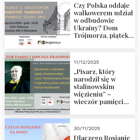
Czy Polska oddaje
Zapraszamy!
walkowerem udział
w odbudowie
Ukrainy? Dom
Trójmorza, piątek
16 stycznia 2026 r.,
godz. 18:00.
Zapraszamy!
11/12/2025
„Pisarz, który
narodził się w
stalinowskim
więzieniu” –
wieczór pamięci
Janusza
Krasińskiego o
godz. 18:00 oraz
30/11/2025
zwiedzanie
Dlaczego Rosjanie
Muzeum Żołnierzy