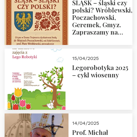
ŚLĄSK – śląski czy
polski? Wróblewski,
Poczachowski,
Geremek, Gmyz.
Zapraszamy na
spotkanie 9 maja
2025 r. o godz. 18:00
do Domu
15/04/2025
Trójmorza.
Legorobotyka 2025
– cykl wiosenny
14/04/2025
Prof. Michał