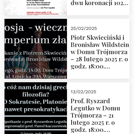
dwu koronacji 1025-
2025” autorstwa
Grzegorza
Górnego, 6 marca
25/02/2025
2025 r. godz. 17:30,
Piotr Skwieciński i
DAW ul. Miodowa
Bronisław Wildstein
17/19
w Domu Trójmorza
– 28 lutego 2025 r. o
godz. 18:00.
Zapraszamy!
13/02/2025
Prof. Ryszard
Legutko w Domu
Trójmorza – 21
lutego 2025 r. o
godz. 18:00.