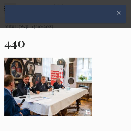
Rozwiń menu
Zamknij
Autor: pwp |
13/10/2023
440