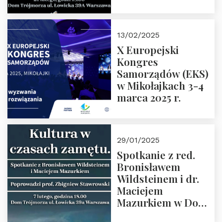
Spotkanie prowadzi
prof. Paweł
Kaczorowski.
13/02/2025
Zapraszamy
X Europejski
Kongres
Samorządów (EKS)
w Mikołajkach 3-4
marca 2025 r.
29/01/2025
Spotkanie z red.
Bronisławem
Wildsteinem i dr.
Maciejem
Mazurkiem w Domu
Trójmorza – 7