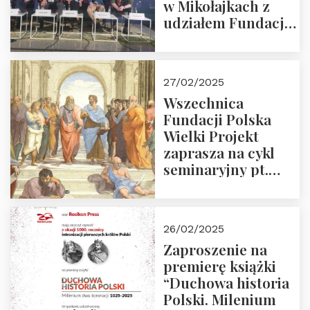
w Mikołajkach z
udziałem Fundacji
Polska Wielki
Projekt – 2025 r.
27/02/2025
Wszechnica
Fundacji Polska
Wielki Projekt
zaprasza na cykl
seminaryjny pt.
“Zapomniane
arcydzieła filozofii
europejskiej”
26/02/2025
Zaproszenie na
premierę książki
“Duchowa historia
Polski. Milenium