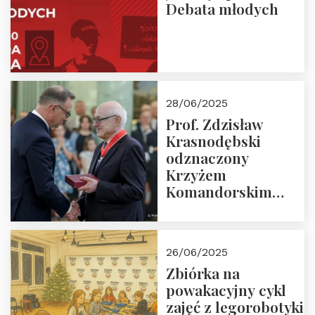
Debata młodych
28/06/2025
Prof. Zdzisław
Krasnodębski
odznaczony
Krzyżem
Komandorskim
Orderu Odrodzenia
Polski
26/06/2025
Zbiórka na
powakacyjny cykl
zajęć z legorobotyki