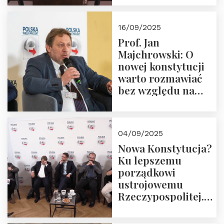
dziedzictwo
Okrągłego Stołu
16/09/2025
Prof. Jan
Majchrowski: O
nowej konstytucji
warto rozmawiać
bez względu na
rezultat
04/09/2025
Nowa Konstytucja?
Ku lepszemu
porządkowi
ustrojowemu
Rzeczypospolitej.
Zapraszamy do
obejrzenia nagrania