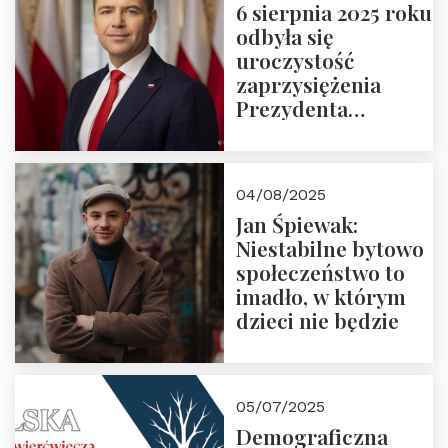
6 sierpnia 2025 roku
odbyła się
uroczystość
zaprzysiężenia
Prezydenta
Rzeczypospolitej
Polskiej Pana
Karola
04/08/2025
Nawrockiego
Jan Śpiewak:
Niestabilne bytowo
społeczeństwo to
imadło, w którym
dzieci nie będzie
05/07/2025
Demograficzna