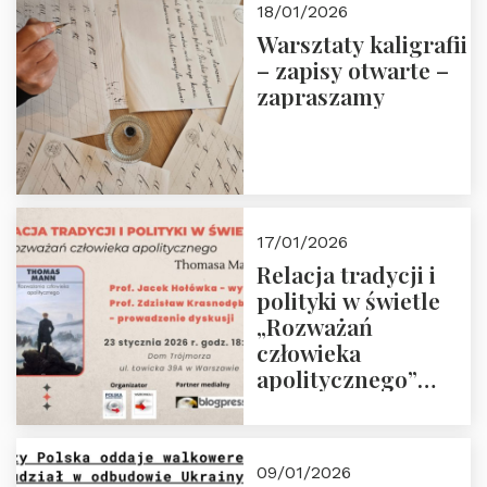
18/01/2026
Warsztaty kaligrafii
– zapisy otwarte –
zapraszamy
17/01/2026
Relacja tradycji i
polityki w świetle
„Rozważań
człowieka
apolitycznego”
Manna. Dom
Trójmorza, piątek
23 stycznia 2026 r.,
09/01/2026
godz. 18:00.