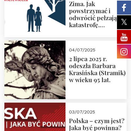
Zima. Jak
powstrzymać i
odwrócić pełzającą
katastrofę.
Zapraszamy na
pierwsze spotkanie
z cyklu “Polska
04/07/2025
Nowego
2 lipca 2025 r.
Ćwierćwiecza”
odeszła Barbara
Krasińska (Stramik)
w wieku 95 lat.
03/07/2025
Polska – czym jest?
Jaka być powinna?