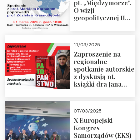
pt. „Międzymorze”.
O wizji
geopolitycznej II
Rzeczypospolitej –
21.03.2025 r. o godz.
18:00 – prof. Kornat
11/03/2025
i prof.
Zaproszenie na
Krasnodębski
regionalne
spotkanie autorskie
z dyskusją nt.
książki dra Jana
Śpiewaka
“Patopaństwo”
07/03/2025
X Europejski
Kongres
Samorządów (EKS)