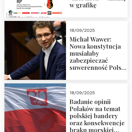
w grafikę
18/09/2025
Michał Wawer:
Nowa konstytucja
musiałaby
zabezpieczać
suwerenność Polski
i stanowić wyraz
jedności narodowej
18/09/2025
Badanie opinii
Polaków na temat
polskiej bandery
oraz konsekwencje
braku morskiej