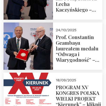
Lecha
Kaczyńskiego –
Laudacja
24/10/2025
Prof. Constantin
Geambașu
laureatem medalu
“Odwaga i
Wiarygodność” –
Laudacja
18/09/2025
PROGRAM XV
KONGRES POLSKA
WIELKI PROJEKT
“Kierunek” – kliknij