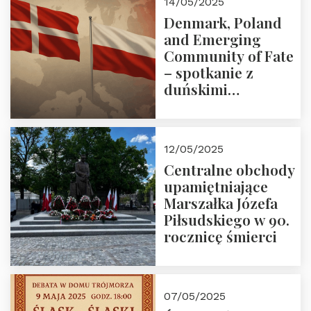
14/05/2025
Denmark, Poland
and Emerging
Community of Fate
– spotkanie z
duńskimi
konserwatystami
młodego pokolenia
w Domu Trójmorza
12/05/2025
Centralne obchody
upamiętniające
Marszałka Józefa
Piłsudskiego w 90.
rocznicę śmierci
07/05/2025