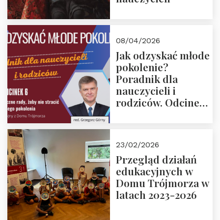
08/04/2026
Jak odzyskać młode
pokolenie?
Poradnik dla
nauczycieli i
rodziców. Odcinek
6. Tranzycja
płciowa jako rytuał
przejścia.
23/02/2026
Rozmawiają red.
Przegląd działań
Grzegorz Górny i
edukacyjnych w
prof. Michał
Domu Trójmorza w
Łuczewski
latach 2023-2026