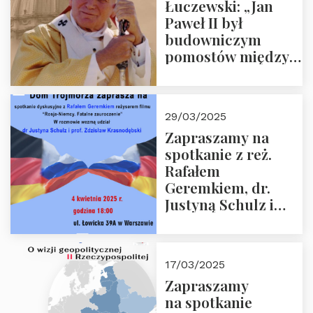
Łuczewski: „Jan
Paweł II był
budowniczym
pomostów między
sprzecznościami”
29/03/2025
Zapraszamy na
spotkanie z reż.
Rafałem
Geremkiem, dr.
Justyną Schulz i
prof. Zdzisławem
Krasnodębskim – 4
kwietnia 2025 r. –
17/03/2025
“Rosja-Niemcy…”
Zapraszamy
na spotkanie