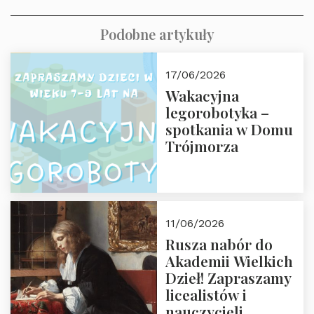
Podobne artykuły
17/06/2026
Wakacyjna
legorobotyka –
spotkania w Domu
Trójmorza
11/06/2026
Rusza nabór do
Akademii Wielkich
Dzieł! Zapraszamy
licealistów i
nauczycieli