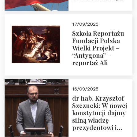
floty handlowej pod
narodową banderą
17/09/2025
Szkoła Reportażu
Fundacji Polska
Wielki Projekt –
“Antygona” –
reportaż Ali
16/09/2025
dr hab. Krzysztof
Szczucki: W nowej
konstytucji dajmy
silną władzę
prezydentowi i
pożegnajmy