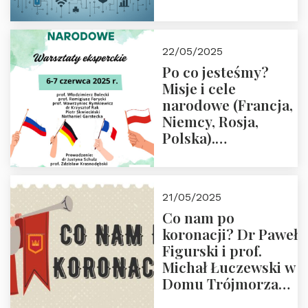
rodziców
22/05/2025
Po co jesteśmy?
Misje i cele
narodowe (Francja,
Niemcy, Rosja,
Polska).
Dwudniowe
eksperckie
warsztaty.
21/05/2025
Zapraszamy do
Co nam po
zapisów.
koronacji? Dr Paweł
Figurski i prof.
Michał Łuczewski w
Domu Trójmorza
30.05.2025 r. godz.