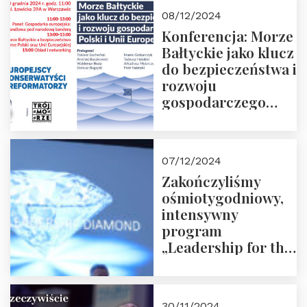
Moroz
08/12/2024
Konferencja: Morze
Bałtyckie jako klucz
do bezpieczeństwa i
rozwoju
gospodarczego
Polski i Unii
Europejskiej –
13.12.2024 r.
07/12/2024
ZAPRASZAMY
Zakończyliśmy
ośmiotygodniowy,
intensywny
program
„Leadership for the
Future” 18.10.2024 r.
– 07.12.2024 r.
30/11/2024