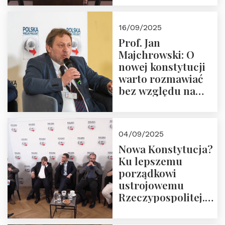
dziedzictwo
Okrągłego Stołu
16/09/2025
Prof. Jan
Majchrowski: O
nowej konstytucji
warto rozmawiać
bez względu na
rezultat
04/09/2025
Nowa Konstytucja?
Ku lepszemu
porządkowi
ustrojowemu
Rzeczypospolitej.
Zapraszamy do
obejrzenia nagrania