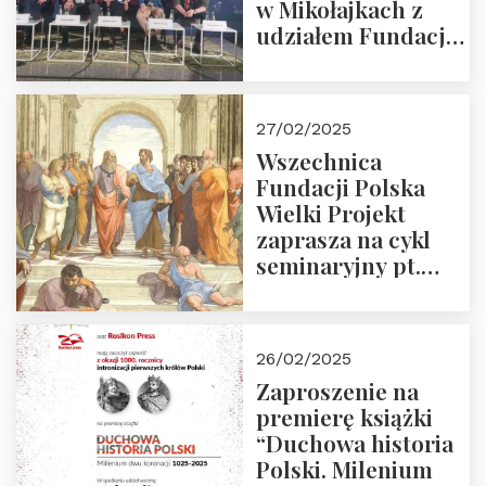
w Mikołajkach z
udziałem Fundacji
Polska Wielki
Projekt – 2025 r.
27/02/2025
Wszechnica
Fundacji Polska
Wielki Projekt
zaprasza na cykl
seminaryjny pt.
“Zapomniane
arcydzieła filozofii
europejskiej”
26/02/2025
Zaproszenie na
premierę książki
“Duchowa historia
Polski. Milenium