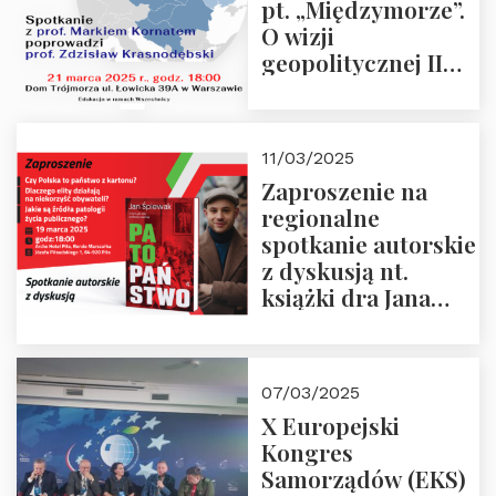
pt. „Międzymorze”.
O wizji
geopolitycznej II
Rzeczypospolitej –
21.03.2025 r. o godz.
18:00 – prof. Kornat
11/03/2025
i prof.
Zaproszenie na
Krasnodębski
regionalne
spotkanie autorskie
z dyskusją nt.
książki dra Jana
Śpiewaka
“Patopaństwo”
07/03/2025
X Europejski
Kongres
Samorządów (EKS)