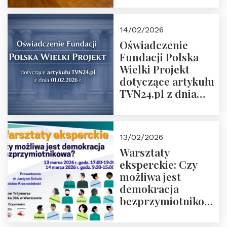
14/02/2026
Oświadczenie
Fundacji Polska
Wielki Projekt
dotyczące artykułu
TVN24.pl z dnia
01.02.2026 r.
13/02/2026
Warsztaty
eksperckie: Czy
możliwa jest
demokracja
bezprzymiotnikowa?
13-14 marca 2026 r.
w Domu Trójmorza.