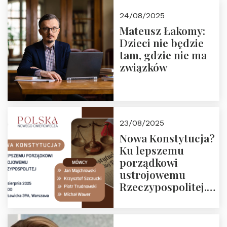
24/08/2025
Mateusz Łakomy:
Dzieci nie będzie
tam, gdzie nie ma
związków
23/08/2025
Nowa Konstytucja?
Ku lepszemu
porządkowi
ustrojowemu
Rzeczypospolitej.
Zapraszamy na
drugie spotkanie z
cyklu “Polska