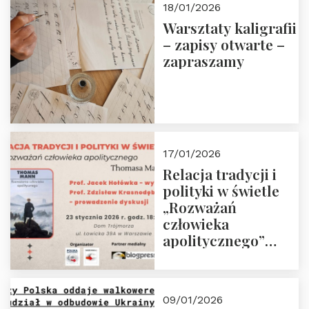
18/01/2026
Warsztaty kaligrafii
– zapisy otwarte –
zapraszamy
17/01/2026
Relacja tradycji i
polityki w świetle
„Rozważań
człowieka
apolitycznego”
Manna. Dom
Trójmorza, piątek
23 stycznia 2026 r.,
09/01/2026
godz. 18:00.