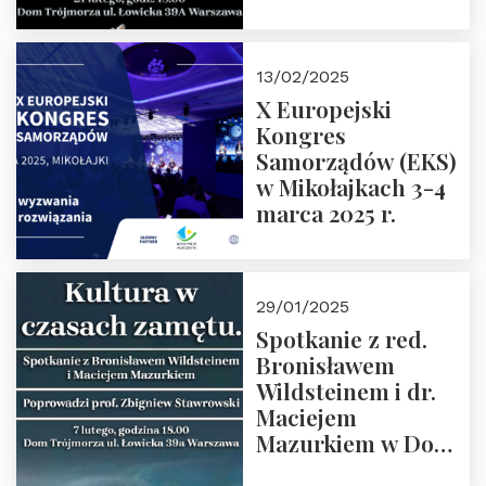
Spotkanie prowadzi
prof. Paweł
Kaczorowski.
13/02/2025
Zapraszamy
X Europejski
Kongres
Samorządów (EKS)
w Mikołajkach 3-4
marca 2025 r.
29/01/2025
Spotkanie z red.
Bronisławem
Wildsteinem i dr.
Maciejem
Mazurkiem w Domu
Trójmorza – 7