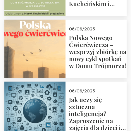
Kuchcińskim i
przyjaciółmi.
Zapraszamy 13
czerwca 2025 r. o
06/06/2025
18:00
Polska Nowego
Ćwierćwiecza –
wesprzyj zbiórkę na
nowy cykl spotkań
w Domu Trójmorza!
06/06/2025
Jak uczy się
sztuczna
inteligencja?
Zaproszenie na
zajęcia dla dzieci i