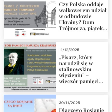
Czy Polska oddaje
Zapraszamy!
walkowerem udział
w odbudowie
Ukrainy? Dom
Trójmorza, piątek
16 stycznia 2026 r.,
godz. 18:00.
Zapraszamy!
11/12/2025
„Pisarz, który
narodził się w
stalinowskim
więzieniu” –
wieczór pamięci
Janusza
Krasińskiego o
godz. 18:00 oraz
30/11/2025
zwiedzanie
Dlaczego Rosjanie
Muzeum Żołnierzy