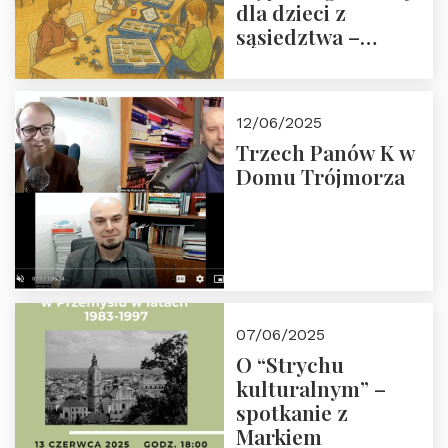
dla dzieci z
sąsiedztwa –
wesprzyj
społeczno-
edukacyjną misję
12/06/2025
Fundacji
Trzech Panów K w
Domu Trójmorza
07/06/2025
O “Strychu
kulturalnym” –
spotkanie z
Markiem