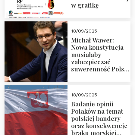
w grafikę
18/09/2025
Michał Wawer:
Nowa konstytucja
musiałaby
zabezpieczać
suwerenność Polski
i stanowić wyraz
jedności narodowej
18/09/2025
Badanie opinii
Polaków na temat
polskiej bandery
oraz konsekwencje
braku morskiej