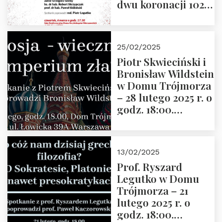
dwu koronacji 1025-
2025” autorstwa
Grzegorza
Górnego, 6 marca
25/02/2025
2025 r. godz. 17:30,
Piotr Skwieciński i
DAW ul. Miodowa
Bronisław Wildstein
17/19
w Domu Trójmorza
– 28 lutego 2025 r. o
godz. 18:00.
Zapraszamy!
13/02/2025
Prof. Ryszard
Legutko w Domu
Trójmorza – 21
lutego 2025 r. o
godz. 18:00.