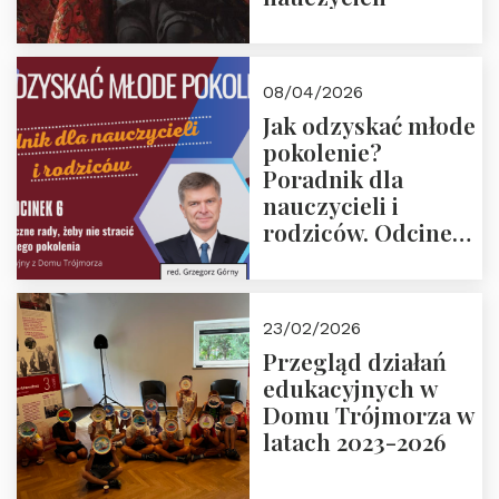
08/04/2026
Jak odzyskać młode
pokolenie?
Poradnik dla
nauczycieli i
rodziców. Odcinek
6. Tranzycja
płciowa jako rytuał
przejścia.
23/02/2026
Rozmawiają red.
Przegląd działań
Grzegorz Górny i
edukacyjnych w
prof. Michał
Domu Trójmorza w
Łuczewski
latach 2023-2026