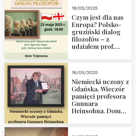
Białego, działacz
18/05/2025
społeczny, członek
Czym jest dla nas
Kapituły Nagrody
Europa? Polsko-
im. Prezydenta
gruziński dialog
Lecha
filozofów – z
Kaczyńskiego.
udziałem prof.
Wielki autorytet.
Mamuki
Beriashvili’ego, prof.
Agnieszki Nogal.
16/05/2025
Dom Trójmorza 23
Niemiecki uczony z
maja 2025 r. godz.
Gdańska. Wieczór
18:00.
pamięci profesora
Gunnara
Heinsohna. Dom
Trójmorza 16 maja
2025 r. godz. 18:00.
Zapraszamy!