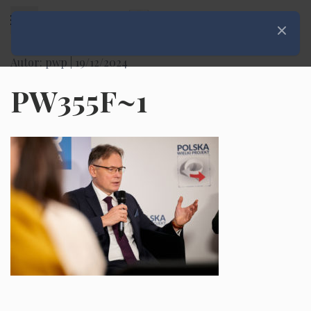
Rozwiń menu
Zamknij
Autor: pwp |
19/12/2024
PW355F~1