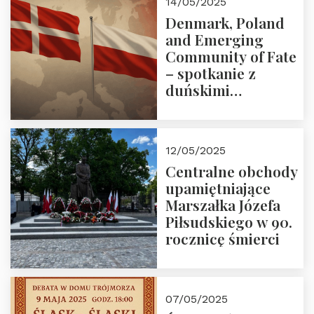
14/05/2025
Denmark, Poland
and Emerging
Community of Fate
– spotkanie z
duńskimi
konserwatystami
młodego pokolenia
w Domu Trójmorza
12/05/2025
Centralne obchody
upamiętniające
Marszałka Józefa
Piłsudskiego w 90.
rocznicę śmierci
07/05/2025