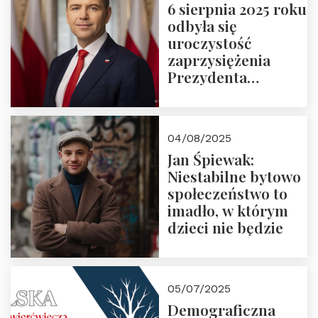
6 sierpnia 2025 roku
odbyła się
uroczystość
zaprzysiężenia
Prezydenta
Rzeczypospolitej
Polskiej Pana
Karola
04/08/2025
Nawrockiego
Jan Śpiewak:
Niestabilne bytowo
społeczeństwo to
imadło, w którym
dzieci nie będzie
05/07/2025
Demograficzna