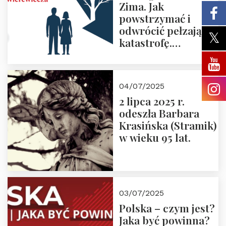
Zima. Jak
powstrzymać i
odwrócić pełzającą
katastrofę.
Zapraszamy na
pierwsze spotkanie
z cyklu “Polska
04/07/2025
Nowego
2 lipca 2025 r.
Ćwierćwiecza”
odeszła Barbara
Krasińska (Stramik)
w wieku 95 lat.
03/07/2025
Polska – czym jest?
Jaka być powinna?