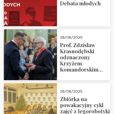
Debata młodych
28/06/2025
Prof. Zdzisław
Krasnodębski
odznaczony
Krzyżem
Komandorskim
Orderu Odrodzenia
Polski
26/06/2025
Zbiórka na
powakacyjny cykl
zajęć z legorobotyki