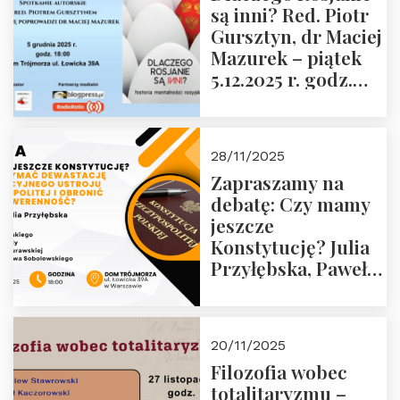
są inni? Red. Piotr
Wyklętych i
Gursztyn, dr Maciej
Więźniów
Mazurek – piątek
Politycznych PRL o
5.12.2025 r. godz.
godz. 16:00 – 19
18:00 Dom
grudnia 2025 r.
Trójmorza.
28/11/2025
Zapraszamy na
debatę: Czy mamy
jeszcze
Konstytucję? Julia
Przyłębska, Paweł
Jabłoński, Oskar
Kida, Magdalena
Murawska,
20/11/2025
Przemysław
Filozofia wobec
Sobolewski – 4
totalitaryzmu –
grudnia 2025 r.