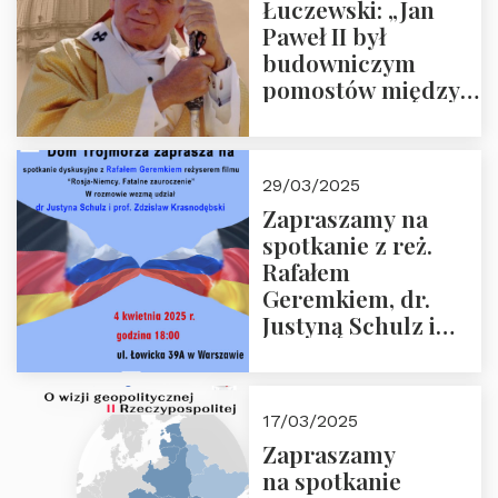
Łuczewski: „Jan
Paweł II był
budowniczym
pomostów między
sprzecznościami”
29/03/2025
Zapraszamy na
spotkanie z reż.
Rafałem
Geremkiem, dr.
Justyną Schulz i
prof. Zdzisławem
Krasnodębskim – 4
kwietnia 2025 r. –
17/03/2025
“Rosja-Niemcy…”
Zapraszamy
na spotkanie