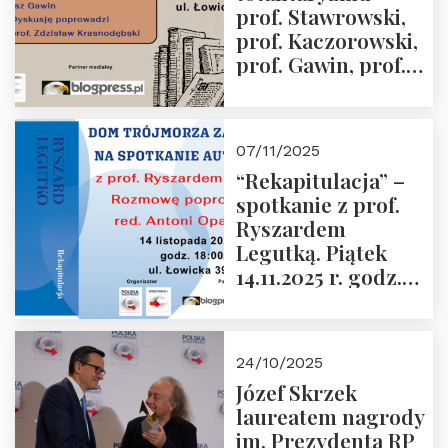
prof. Stawrowski,
godz. 18:00.
prof. Kaczorowski,
prof. Gawin, prof.
Krasnodębski –
czwartek 27.11.2025
r. godz. 18:00
07/11/2025
“Rekapitulacja” –
spotkanie z prof.
Ryszardem
Legutką. Piątek
14.11.2025 r. godz.
18:00 w Domu
Trójmorza.
Zapraszamy!
24/10/2025
Józef Skrzek
laureatem nagrody
im. Prezydenta RP