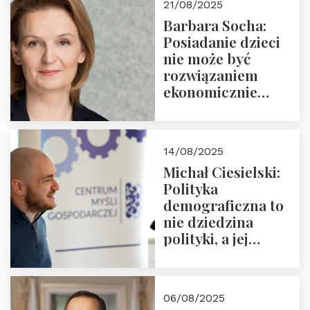
21/08/2025
Nowego
Barbara Socha:
Ćwierćwiecza”
Posiadanie dzieci
nie może być
rozwiązaniem
ekonomicznie
nieracjonalnym
14/08/2025
Michał Ciesielski:
Polityka
demograficzna to
nie dziedzina
polityki, a jej
wymiar
06/08/2025