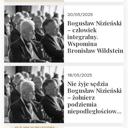
18:00. Zapraszamy!
20/05/2025
Bogusław Nizieński
– człowiek
integralny.
Wspomina
Bronisław Wildstein
18/05/2025
Nie żyje sędzia
Bogusław Nizieński
– żołnierz
podziemia
niepodległościowego
(NOW-AK), Kawaler
Orderu Orła