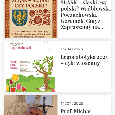
ŚLĄSK – śląski czy
polski? Wróblewski,
Poczachowski,
Geremek, Gmyz.
Zapraszamy na
spotkanie 9 maja
2025 r. o godz. 18:00
do Domu
15/04/2025
Trójmorza.
Legorobotyka 2025
– cykl wiosenny
14/04/2025
Prof. Michał