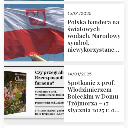
lutego 2025 r. o
godz. 18:00.
15/01/2025
Prowadzi prof.
Polska bandera na
Zbigniew
światowych
Stawrowski
wodach. Narodowy
symbol,
niewykorzystane
możliwości i
wyzwania
przyszłości
14/01/2025
Spotkanie z prof.
Włodzimierzem
Boleckim w Domu
Trójmorza – 17
stycznia 2025 r. o
godz. 18:00.
Prowadzi red. Jakub