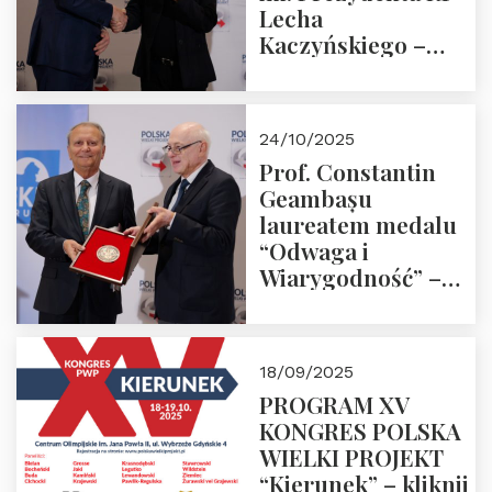
Lecha
Kaczyńskiego –
Laudacja
24/10/2025
Prof. Constantin
Geambașu
laureatem medalu
“Odwaga i
Wiarygodność” –
Laudacja
18/09/2025
PROGRAM XV
KONGRES POLSKA
WIELKI PROJEKT
“Kierunek” – kliknij