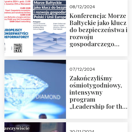
Moroz
08/12/2024
Konferencja: Morze
Bałtyckie jako klucz
do bezpieczeństwa i
rozwoju
gospodarczego
Polski i Unii
Europejskiej –
13.12.2024 r.
07/12/2024
ZAPRASZAMY
Zakończyliśmy
ośmiotygodniowy,
intensywny
program
„Leadership for the
Future” 18.10.2024 r.
– 07.12.2024 r.
30/11/2024