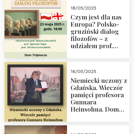
Białego, działacz
18/05/2025
społeczny, członek
Czym jest dla nas
Kapituły Nagrody
Europa? Polsko-
im. Prezydenta
gruziński dialog
Lecha
filozofów – z
Kaczyńskiego.
udziałem prof.
Wielki autorytet.
Mamuki
Beriashvili’ego, prof.
Agnieszki Nogal.
16/05/2025
Dom Trójmorza 23
Niemiecki uczony z
maja 2025 r. godz.
Gdańska. Wieczór
18:00.
pamięci profesora
Gunnara
Heinsohna. Dom
Trójmorza 16 maja
2025 r. godz. 18:00.
Zapraszamy!