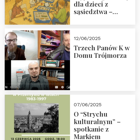
dla dzieci z
sąsiedztwa –
wesprzyj
społeczno-
edukacyjną misję
12/06/2025
Fundacji
Trzech Panów K w
Domu Trójmorza
07/06/2025
O “Strychu
kulturalnym” –
spotkanie z
Markiem