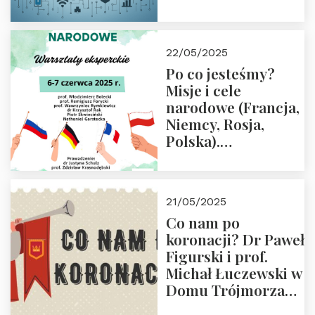
rodziców
22/05/2025
Po co jesteśmy?
Misje i cele
narodowe (Francja,
Niemcy, Rosja,
Polska).
Dwudniowe
eksperckie
warsztaty.
21/05/2025
Zapraszamy do
Co nam po
zapisów.
koronacji? Dr Paweł
Figurski i prof.
Michał Łuczewski w
Domu Trójmorza
30.05.2025 r. godz.