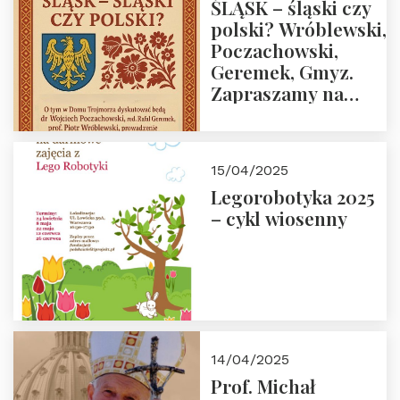
ŚLĄSK – śląski czy
polski? Wróblewski,
Poczachowski,
Geremek, Gmyz.
Zapraszamy na
spotkanie 9 maja
2025 r. o godz. 18:00
do Domu
15/04/2025
Trójmorza.
Legorobotyka 2025
– cykl wiosenny
14/04/2025
Prof. Michał