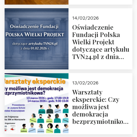
14/02/2026
Oświadczenie
Fundacji Polska
Wielki Projekt
dotyczące artykułu
TVN24.pl z dnia
01.02.2026 r.
13/02/2026
Warsztaty
eksperckie: Czy
możliwa jest
demokracja
bezprzymiotnikowa?
13-14 marca 2026 r.
w Domu Trójmorza.