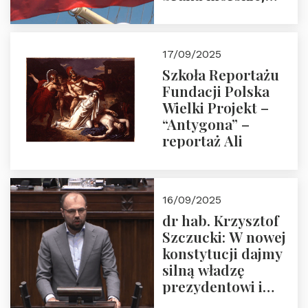
floty handlowej pod
narodową banderą
17/09/2025
Szkoła Reportażu
Fundacji Polska
Wielki Projekt –
“Antygona” –
reportaż Ali
16/09/2025
dr hab. Krzysztof
Szczucki: W nowej
konstytucji dajmy
silną władzę
prezydentowi i
pożegnajmy