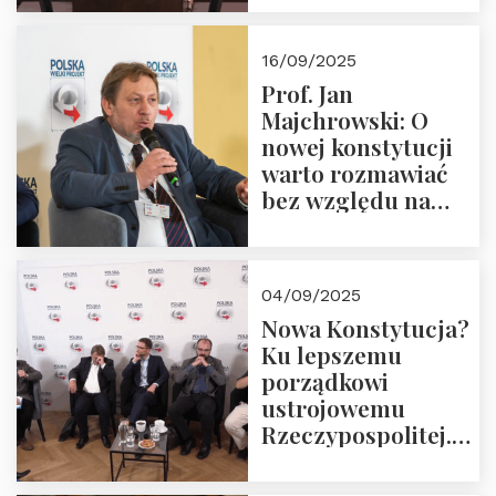
dziedzictwo
Okrągłego Stołu
16/09/2025
Prof. Jan
Majchrowski: O
nowej konstytucji
warto rozmawiać
bez względu na
rezultat
04/09/2025
Nowa Konstytucja?
Ku lepszemu
porządkowi
ustrojowemu
Rzeczypospolitej.
Zapraszamy do
obejrzenia nagrania