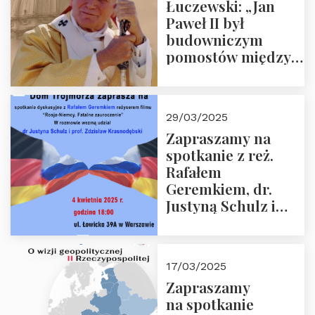
Łuczewski: „Jan
Paweł II był
budowniczym
pomostów między
sprzecznościami”
29/03/2025
Zapraszamy na
spotkanie z reż.
Rafałem
Geremkiem, dr.
Justyną Schulz i
prof. Zdzisławem
Krasnodębskim – 4
kwietnia 2025 r. –
17/03/2025
“Rosja-Niemcy…”
Zapraszamy
na spotkanie