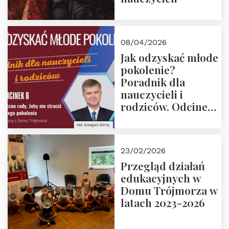
08/04/2026
Jak odzyskać młode
pokolenie?
Poradnik dla
nauczycieli i
rodziców. Odcinek
6. Tranzycja
płciowa jako rytuał
przejścia.
23/02/2026
Rozmawiają red.
Przegląd działań
Grzegorz Górny i
edukacyjnych w
prof. Michał
Domu Trójmorza w
Łuczewski
latach 2023-2026