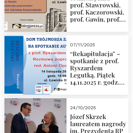
prof. Stawrowski,
godz. 18:00.
prof. Kaczorowski,
prof. Gawin, prof.
Krasnodębski –
czwartek 27.11.2025
r. godz. 18:00
07/11/2025
“Rekapitulacja” –
spotkanie z prof.
Ryszardem
Legutką. Piątek
14.11.2025 r. godz.
18:00 w Domu
Trójmorza.
Zapraszamy!
24/10/2025
Józef Skrzek
laureatem nagrody
im. Prezydenta RP