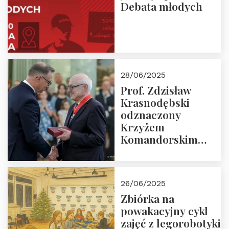
Debata młodych
28/06/2025
Prof. Zdzisław
Krasnodębski
odznaczony
Krzyżem
Komandorskim
Orderu Odrodzenia
Polski
26/06/2025
Zbiórka na
powakacyjny cykl
zajęć z legorobotyki