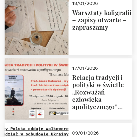
18/01/2026
Warsztaty kaligrafii
– zapisy otwarte –
zapraszamy
17/01/2026
Relacja tradycji i
polityki w świetle
„Rozważań
człowieka
apolitycznego”
Manna. Dom
Trójmorza, piątek
23 stycznia 2026 r.,
09/01/2026
godz. 18:00.