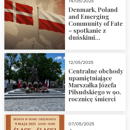
14/05/2025
Denmark, Poland
and Emerging
Community of Fate
– spotkanie z
duńskimi
konserwatystami
młodego pokolenia
w Domu Trójmorza
12/05/2025
Centralne obchody
upamiętniające
Marszałka Józefa
Piłsudskiego w 90.
rocznicę śmierci
07/05/2025