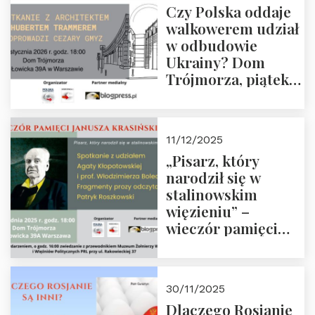
Czy Polska oddaje
Zapraszamy!
walkowerem udział
w odbudowie
Ukrainy? Dom
Trójmorza, piątek
16 stycznia 2026 r.,
godz. 18:00.
Zapraszamy!
11/12/2025
„Pisarz, który
narodził się w
stalinowskim
więzieniu” –
wieczór pamięci
Janusza
Krasińskiego o
godz. 18:00 oraz
30/11/2025
zwiedzanie
Dlaczego Rosjanie
Muzeum Żołnierzy