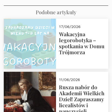
Podobne artykuły
17/06/2026
Wakacyjna
legorobotyka –
spotkania w Domu
Trójmorza
11/06/2026
Rusza nabór do
Akademii Wielkich
Dzieł! Zapraszamy
licealistów i
nauczycieli