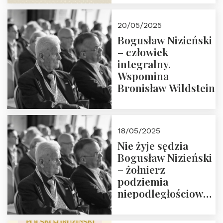
18:00. Zapraszamy!
20/05/2025
Bogusław Nizieński
– człowiek
integralny.
Wspomina
Bronisław Wildstein
18/05/2025
Nie żyje sędzia
Bogusław Nizieński
– żołnierz
podziemia
niepodległościowego
(NOW-AK), Kawaler
Orderu Orła