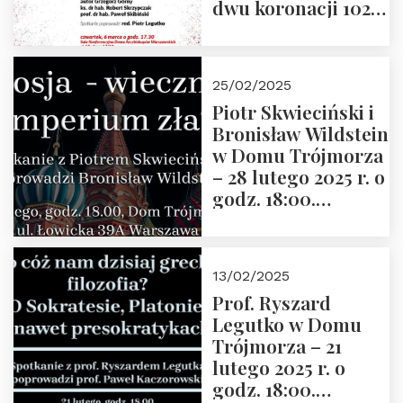
dwu koronacji 1025-
2025” autorstwa
Grzegorza
Górnego, 6 marca
25/02/2025
2025 r. godz. 17:30,
Piotr Skwieciński i
DAW ul. Miodowa
Bronisław Wildstein
17/19
w Domu Trójmorza
– 28 lutego 2025 r. o
godz. 18:00.
Zapraszamy!
13/02/2025
Prof. Ryszard
Legutko w Domu
Trójmorza – 21
lutego 2025 r. o
godz. 18:00.