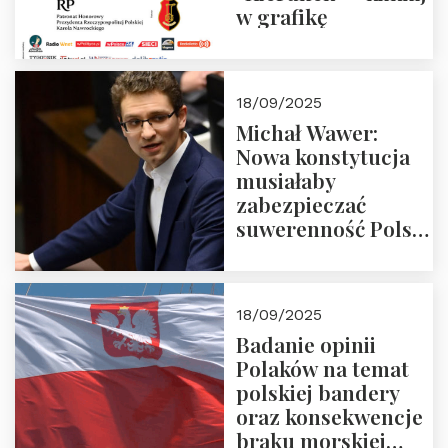
w grafikę
18/09/2025
Michał Wawer:
Nowa konstytucja
musiałaby
zabezpieczać
suwerenność Polski
i stanowić wyraz
jedności narodowej
18/09/2025
Badanie opinii
Polaków na temat
polskiej bandery
oraz konsekwencje
braku morskiej