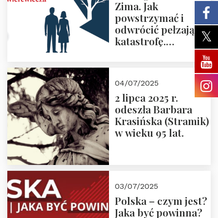
Zima. Jak
powstrzymać i
odwrócić pełzającą
katastrofę.
Zapraszamy na
pierwsze spotkanie
z cyklu “Polska
04/07/2025
Nowego
2 lipca 2025 r.
Ćwierćwiecza”
odeszła Barbara
Krasińska (Stramik)
w wieku 95 lat.
03/07/2025
Polska – czym jest?
Jaka być powinna?