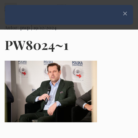
Rozwiń menu
Zamknij
Autor: pwp |
19/12/2024
PW8024~1