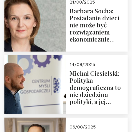
21/08/2025
Nowego
Barbara Socha:
Ćwierćwiecza”
Posiadanie dzieci
nie może być
rozwiązaniem
ekonomicznie
nieracjonalnym
14/08/2025
Michał Ciesielski:
Polityka
demograficzna to
nie dziedzina
polityki, a jej
wymiar
06/08/2025