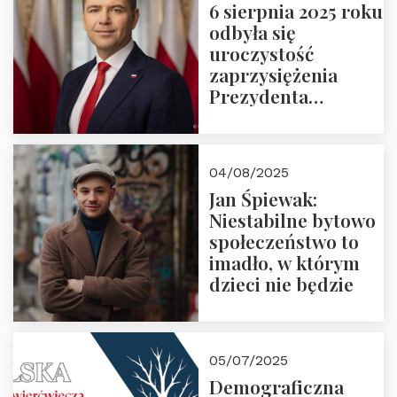
6 sierpnia 2025 roku
odbyła się
uroczystość
zaprzysiężenia
Prezydenta
Rzeczypospolitej
Polskiej Pana
Karola
04/08/2025
Nawrockiego
Jan Śpiewak:
Niestabilne bytowo
społeczeństwo to
imadło, w którym
dzieci nie będzie
05/07/2025
Demograficzna