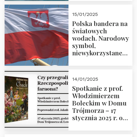
lutego 2025 r. o
godz. 18:00.
15/01/2025
Prowadzi prof.
Polska bandera na
Zbigniew
światowych
Stawrowski
wodach. Narodowy
symbol,
niewykorzystane
możliwości i
wyzwania
przyszłości
14/01/2025
Spotkanie z prof.
Włodzimierzem
Boleckim w Domu
Trójmorza – 17
stycznia 2025 r. o
godz. 18:00.
Prowadzi red. Jakub