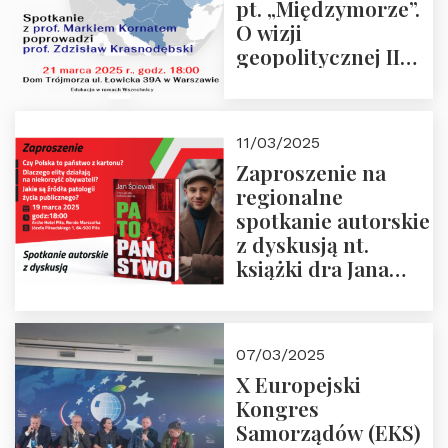
pt. „Międzymorze”.
O wizji
geopolitycznej II
Rzeczypospolitej –
21.03.2025 r. o godz.
18:00 – prof. Kornat
11/03/2025
i prof.
Zaproszenie na
Krasnodębski
regionalne
spotkanie autorskie
z dyskusją nt.
książki dra Jana
Śpiewaka
“Patopaństwo”
07/03/2025
X Europejski
Kongres
Samorządów (EKS)