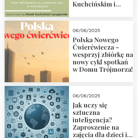
Kuchcińskim i
przyjaciółmi.
Zapraszamy 13
czerwca 2025 r. o
06/06/2025
18:00
Polska Nowego
Ćwierćwiecza –
wesprzyj zbiórkę na
nowy cykl spotkań
w Domu Trójmorza!
06/06/2025
Jak uczy się
sztuczna
inteligencja?
Zaproszenie na
zajęcia dla dzieci i