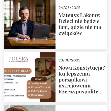
24/08/2025
Mateusz Łakomy:
Dzieci nie będzie
tam, gdzie nie ma
związków
23/08/2025
Nowa Konstytucja?
Ku lepszemu
porządkowi
ustrojowemu
Rzeczypospolitej.
Zapraszamy na
drugie spotkanie z
cyklu “Polska