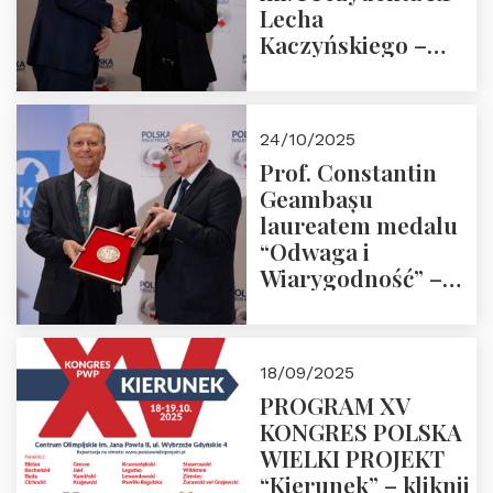
Lecha
Kaczyńskiego –
Laudacja
24/10/2025
Prof. Constantin
Geambașu
laureatem medalu
“Odwaga i
Wiarygodność” –
Laudacja
18/09/2025
PROGRAM XV
KONGRES POLSKA
WIELKI PROJEKT
“Kierunek” – kliknij