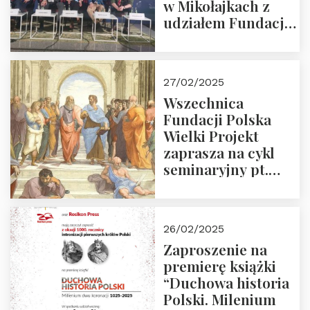
w Mikołajkach z
udziałem Fundacji
Polska Wielki
Projekt – 2025 r.
27/02/2025
Wszechnica
Fundacji Polska
Wielki Projekt
zaprasza na cykl
seminaryjny pt.
“Zapomniane
arcydzieła filozofii
europejskiej”
26/02/2025
Zaproszenie na
premierę książki
“Duchowa historia
Polski. Milenium