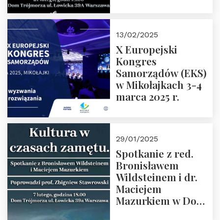
Spotkanie prowadzi
prof. Paweł
Kaczorowski.
13/02/2025
Zapraszamy
X Europejski
Kongres
Samorządów (EKS)
w Mikołajkach 3-4
marca 2025 r.
29/01/2025
Spotkanie z red.
Bronisławem
Wildsteinem i dr.
Maciejem
Mazurkiem w Domu
Trójmorza – 7