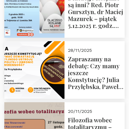
są inni? Red. Piotr
Wyklętych i
Gursztyn, dr Maciej
Więźniów
Mazurek – piątek
Politycznych PRL o
5.12.2025 r. godz.
godz. 16:00 – 19
18:00 Dom
grudnia 2025 r.
Trójmorza.
28/11/2025
Zapraszamy na
debatę: Czy mamy
jeszcze
Konstytucję? Julia
Przyłębska, Paweł
Jabłoński, Oskar
Kida, Magdalena
Murawska,
20/11/2025
Przemysław
Filozofia wobec
Sobolewski – 4
totalitaryzmu –
grudnia 2025 r.