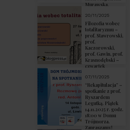
Murawska,
Przemysław
20/11/2025
Sobolewski – 4
grudnia 2025 r.
Filozofia wobec
godz. 18:00.
totalitaryzmu –
prof. Stawrowski,
prof.
Kaczorowski,
prof. Gawin, prof.
Krasnodębski –
czwartek
27.11.2025 r. godz.
07/11/2025
18:00
“Rekapitulacja” –
spotkanie z prof.
Ryszardem
Legutką. Piątek
14.11.2025 r. godz.
18:00 w Domu
Trójmorza.
Zapraszamy!