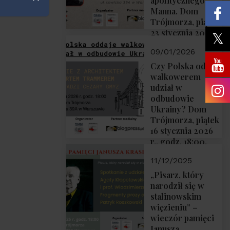
apolitycznego”
Zamknij
Manna. Dom
Trójmorza, piątek
23 stycznia 2026
r., godz. 18:00.
09/01/2026
Zapraszamy!
Czy Polska oddaje
walkowerem
udział w
odbudowie
Ukrainy? Dom
Trójmorza, piątek
16 stycznia 2026
r., godz. 18:00.
Zapraszamy!
11/12/2025
„Pisarz, który
narodził się w
stalinowskim
więzieniu” –
wieczór pamięci
Janusza