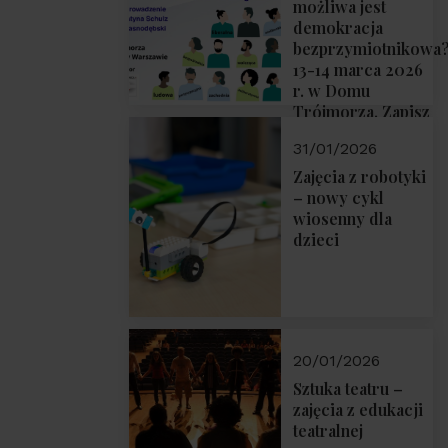
możliwa jest
demokracja
bezprzymiotnikowa
13-14 marca 2026
r. w Domu
Trójmorza. Zapisz
się!
31/01/2026
Zajęcia z robotyki
– nowy cykl
wiosenny dla
dzieci
20/01/2026
Sztuka teatru –
zajęcia z edukacji
teatralnej