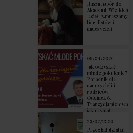
Rusza nabór do
Akademii Wielkich
Dzieł! Zapraszamy
licealistów i
nauczycieli
08/04/2026
Jak odzyskać
młode pokolenie?
Poradnik dla
nauczycieli i
rodziców.
Odcinek 6.
Tranzycja płciowa
jako rytuał
przejścia.
23/02/2026
Rozmawiają red.
Grzegorz Górny i
Przegląd działań