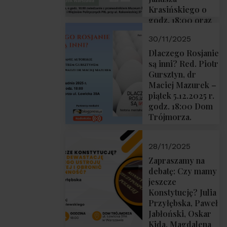
Krasińskiego o
godz. 18:00 oraz
zwiedzanie
30/11/2025
Muzeum
Żołnierzy
Dlaczego Rosjanie
Wyklętych i
są inni? Red. Piotr
Więźniów
Gursztyn, dr
Politycznych PRL
Maciej Mazurek –
o godz. 16:00 – 19
piątek 5.12.2025 r.
grudnia 2025 r.
godz. 18:00 Dom
Trójmorza.
28/11/2025
Zapraszamy na
debatę: Czy mamy
jeszcze
Konstytucję? Julia
Przyłębska, Paweł
Jabłoński, Oskar
Kida, Magdalena