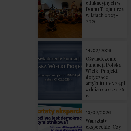
prof. Michał
edukacyjnych w
Łuczewski
Domu Trójmorza
w latach 2023-
2026
14/02/2026
Oświadczenie
Fundacji Polska
Wielki Projekt
dotyczące
artykułu TVN24.pl
z dnia 01.02.2026
r.
13/02/2026
Warsztaty
eksperckie: Czy