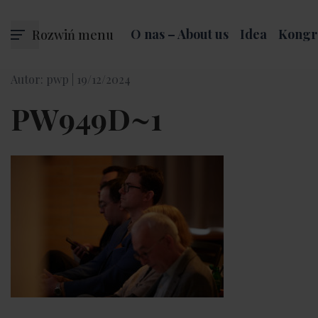
Rozwiń menu
O nas – About us
Idea
Kongr
Autor: pwp |
19/12/2024
PW949D~1