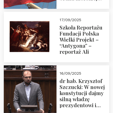
floty handlowej pod
narodową banderą
17/09/2025
Szkoła Reportażu
Fundacji Polska
Wielki Projekt –
“Antygona” –
reportaż Ali
16/09/2025
dr hab. Krzysztof
Szczucki: W nowej
konstytucji dajmy
silną władzę
prezydentowi i
pożegnajmy