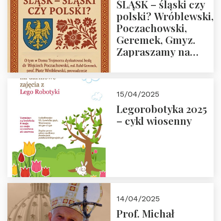
ŚLĄSK – śląski czy
polski? Wróblewski,
Poczachowski,
Geremek, Gmyz.
Zapraszamy na
spotkanie 9 maja
2025 r. o godz. 18:00
do Domu
15/04/2025
Trójmorza.
Legorobotyka 2025
– cykl wiosenny
14/04/2025
Prof. Michał