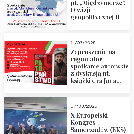
pt. „Międzymorze”.
O wizji
geopolitycznej II
Rzeczypospolitej –
21.03.2025 r. o godz.
18:00 – prof. Kornat
11/03/2025
i prof.
Zaproszenie na
Krasnodębski
regionalne
spotkanie autorskie
z dyskusją nt.
książki dra Jana
Śpiewaka
“Patopaństwo”
07/03/2025
X Europejski
Kongres
Samorządów (EKS)