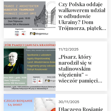
Czy Polska oddaje
Zapraszamy!
walkowerem udział
w odbudowie
Ukrainy? Dom
Trójmorza, piątek
16 stycznia 2026 r.,
godz. 18:00.
Zapraszamy!
11/12/2025
„Pisarz, który
narodził się w
stalinowskim
więzieniu” –
wieczór pamięci
Janusza
Krasińskiego o
godz. 18:00 oraz
30/11/2025
zwiedzanie
Dlaczego Rosjanie
Muzeum Żołnierzy