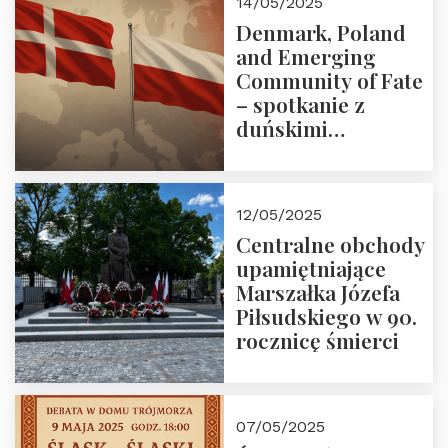
14/05/2025
Denmark, Poland
and Emerging
Community of Fate
– spotkanie z
duńskimi
konserwatystami
młodego pokolenia
w Domu Trójmorza
12/05/2025
Centralne obchody
upamiętniające
Marszałka Józefa
Piłsudskiego w 90.
rocznicę śmierci
07/05/2025