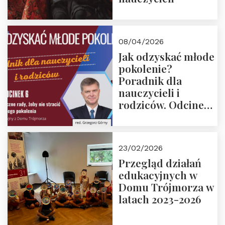
08/04/2026
Jak odzyskać młode
pokolenie?
Poradnik dla
nauczycieli i
rodziców. Odcinek
6. Tranzycja
płciowa jako rytuał
przejścia.
23/02/2026
Rozmawiają red.
Przegląd działań
Grzegorz Górny i
edukacyjnych w
prof. Michał
Domu Trójmorza w
Łuczewski
latach 2023-2026