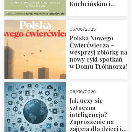
Kuchcińskim i
przyjaciółmi.
Zapraszamy 13
czerwca 2025 r. o
06/06/2025
18:00
Polska Nowego
Ćwierćwiecza –
wesprzyj zbiórkę na
nowy cykl spotkań
w Domu Trójmorza!
06/06/2025
Jak uczy się
sztuczna
inteligencja?
Zaproszenie na
zajęcia dla dzieci i