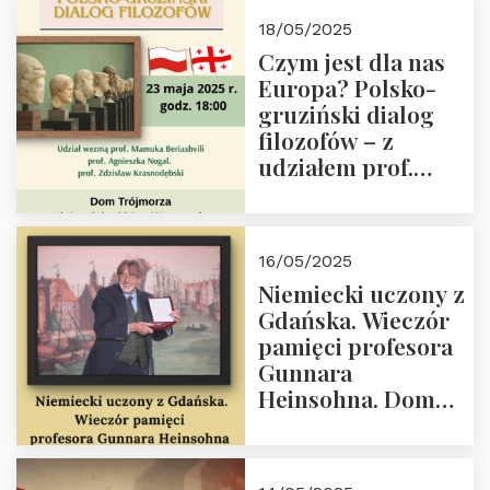
Białego, działacz
18/05/2025
społeczny, członek
Czym jest dla nas
Kapituły Nagrody
Europa? Polsko-
im. Prezydenta
gruziński dialog
Lecha
filozofów – z
Kaczyńskiego.
udziałem prof.
Wielki autorytet.
Mamuki
Beriashvili’ego, prof.
Agnieszki Nogal.
16/05/2025
Dom Trójmorza 23
Niemiecki uczony z
maja 2025 r. godz.
Gdańska. Wieczór
18:00.
pamięci profesora
Gunnara
Heinsohna. Dom
Trójmorza 16 maja
2025 r. godz. 18:00.
Zapraszamy!