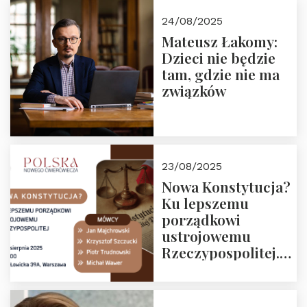
24/08/2025
Mateusz Łakomy:
Dzieci nie będzie
tam, gdzie nie ma
związków
23/08/2025
Nowa Konstytucja?
Ku lepszemu
porządkowi
ustrojowemu
Rzeczypospolitej.
Zapraszamy na
drugie spotkanie z
cyklu “Polska