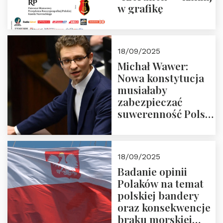
w grafikę
18/09/2025
Michał Wawer:
Nowa konstytucja
musiałaby
zabezpieczać
suwerenność Polski
i stanowić wyraz
jedności narodowej
18/09/2025
Badanie opinii
Polaków na temat
polskiej bandery
oraz konsekwencje
braku morskiej