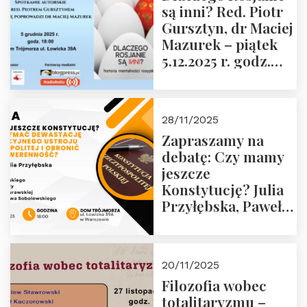
są inni? Red. Piotr
Wyklętych i
Gursztyn, dr Maciej
Więźniów
Mazurek – piątek
Politycznych PRL o
5.12.2025 r. godz.
godz. 16:00 – 19
18:00 Dom
grudnia 2025 r.
Trójmorza.
28/11/2025
Zapraszamy na
debatę: Czy mamy
jeszcze
Konstytucję? Julia
Przyłębska, Paweł
Jabłoński, Oskar
Kida, Magdalena
Murawska,
20/11/2025
Przemysław
Filozofia wobec
Sobolewski – 4
totalitaryzmu –
grudnia 2025 r.