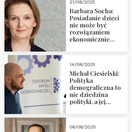
21/08/2025
Nowego
Barbara Socha:
Ćwierćwiecza”
Posiadanie dzieci
nie może być
rozwiązaniem
ekonomicznie
nieracjonalnym
14/08/2025
Michał Ciesielski:
Polityka
demograficzna to
nie dziedzina
polityki, a jej
wymiar
06/08/2025