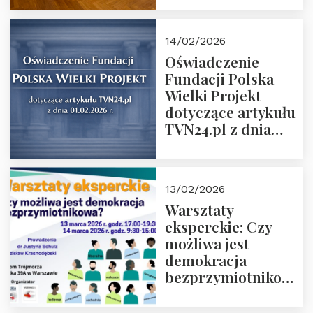
14/02/2026
Oświadczenie
Fundacji Polska
Wielki Projekt
dotyczące artykułu
TVN24.pl z dnia
01.02.2026 r.
13/02/2026
Warsztaty
eksperckie: Czy
możliwa jest
demokracja
bezprzymiotnikowa?
13-14 marca 2026 r.
w Domu Trójmorza.