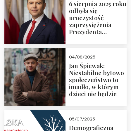
6 sierpnia 2025 roku
odbyła się
uroczystość
zaprzysiężenia
Prezydenta
Rzeczypospolitej
Polskiej Pana
Karola
04/08/2025
Nawrockiego
Jan Śpiewak:
Niestabilne bytowo
społeczeństwo to
imadło, w którym
dzieci nie będzie
05/07/2025
Demograficzna