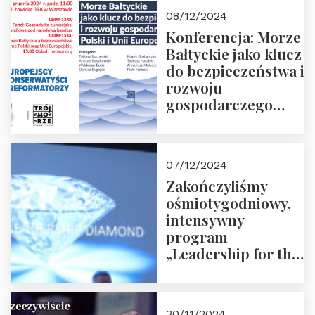
Moroz
08/12/2024
Konferencja: Morze
Bałtyckie jako klucz
do bezpieczeństwa i
rozwoju
gospodarczego
Polski i Unii
Europejskiej –
13.12.2024 r.
07/12/2024
ZAPRASZAMY
Zakończyliśmy
ośmiotygodniowy,
intensywny
program
„Leadership for the
Future” 18.10.2024 r.
– 07.12.2024 r.
30/11/2024