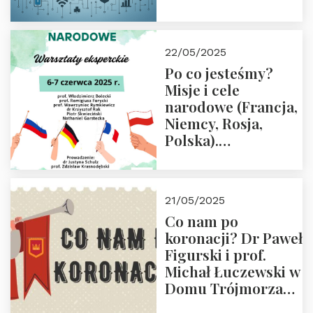
rodziców
22/05/2025
Po co jesteśmy?
Misje i cele
narodowe (Francja,
Niemcy, Rosja,
Polska).
Dwudniowe
eksperckie
warsztaty.
21/05/2025
Zapraszamy do
Co nam po
zapisów.
koronacji? Dr Paweł
Figurski i prof.
Michał Łuczewski w
Domu Trójmorza
30.05.2025 r. godz.