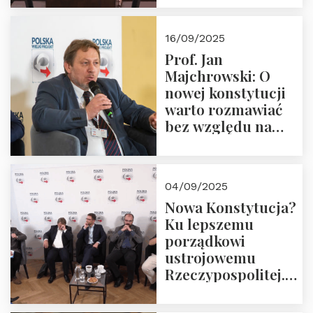
dziedzictwo
Okrągłego Stołu
16/09/2025
Prof. Jan
Majchrowski: O
nowej konstytucji
warto rozmawiać
bez względu na
rezultat
04/09/2025
Nowa Konstytucja?
Ku lepszemu
porządkowi
ustrojowemu
Rzeczypospolitej.
Zapraszamy do
obejrzenia nagrania