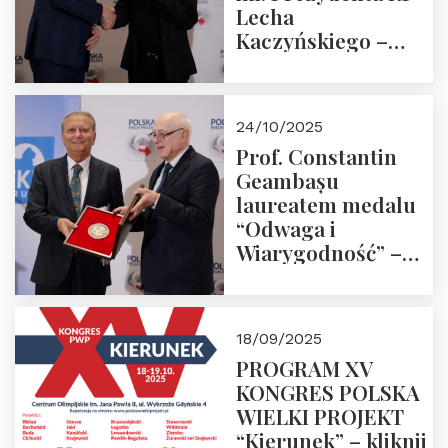
Lecha
Kaczyńskiego –
Laudacja
24/10/2025
Prof. Constantin
Geambașu
laureatem medalu
“Odwaga i
Wiarygodność” –
Laudacja
18/09/2025
PROGRAM XV
KONGRES POLSKA
WIELKI PROJEKT
“Kierunek” – kliknij