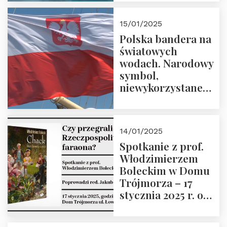
lutego 2025 r. o
godz. 18:00.
15/01/2025
Prowadzi prof.
Polska bandera na
Zbigniew
światowych
Stawrowski
wodach. Narodowy
symbol,
niewykorzystane
możliwości i
wyzwania
przyszłości
14/01/2025
Spotkanie z prof.
Włodzimierzem
Boleckim w Domu
Trójmorza – 17
stycznia 2025 r. o
godz. 18:00.
Prowadzi red. Jakub