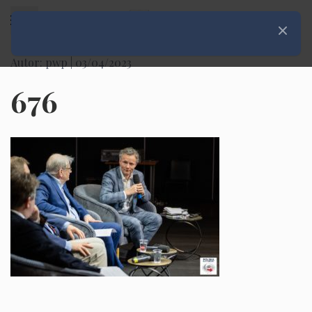
Rozwiń menu
Zamknij
Autor: pwp |
03/04/2023
676