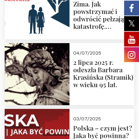
Zima. Jak
powstrzymać i
odwrócić pełzającą
katastrofę.
Zapraszamy na
pierwsze spotkanie
z cyklu “Polska
04/07/2025
Nowego
2 lipca 2025 r.
Ćwierćwiecza”
odeszła Barbara
Krasińska (Stramik)
w wieku 95 lat.
03/07/2025
Polska – czym jest?
Jaka być powinna?