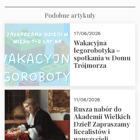
Podobne artykuły
17/06/2026
Wakacyjna
legorobotyka –
spotkania w Domu
Trójmorza
11/06/2026
Rusza nabór do
Akademii Wielkich
Dzieł! Zapraszamy
licealistów i
nauczycieli