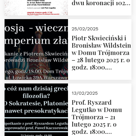
dwu koronacji 1025-
2025” autorstwa
Grzegorza
Górnego, 6 marca
25/02/2025
2025 r. godz. 17:30,
Piotr Skwieciński i
DAW ul. Miodowa
Bronisław Wildstein
17/19
w Domu Trójmorza
– 28 lutego 2025 r. o
godz. 18:00.
Zapraszamy!
13/02/2025
Prof. Ryszard
Legutko w Domu
Trójmorza – 21
lutego 2025 r. o
godz. 18:00.