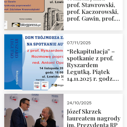
prof. Stawrowski,
godz. 18:00.
prof. Kaczorowski,
prof. Gawin, prof.
Krasnodębski –
czwartek 27.11.2025
r. godz. 18:00
07/11/2025
“Rekapitulacja” –
spotkanie z prof.
Ryszardem
Legutką. Piątek
14.11.2025 r. godz.
18:00 w Domu
Trójmorza.
Zapraszamy!
24/10/2025
Józef Skrzek
laureatem nagrody
im. Prezydenta RP