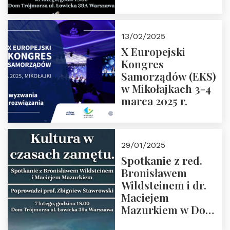
Spotkanie prowadzi
prof. Paweł
Kaczorowski.
13/02/2025
Zapraszamy
X Europejski
Kongres
Samorządów (EKS)
w Mikołajkach 3-4
marca 2025 r.
29/01/2025
Spotkanie z red.
Bronisławem
Wildsteinem i dr.
Maciejem
Mazurkiem w Domu
Trójmorza – 7