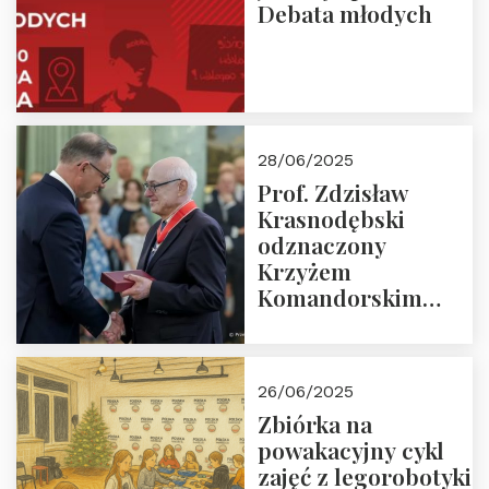
Debata młodych
28/06/2025
Prof. Zdzisław
Krasnodębski
odznaczony
Krzyżem
Komandorskim
Orderu Odrodzenia
Polski
26/06/2025
Zbiórka na
powakacyjny cykl
zajęć z legorobotyki