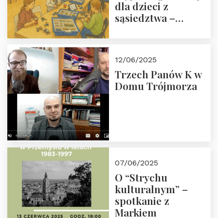
dla dzieci z
sąsiedztwa –
wesprzyj
społeczno-
edukacyjną misję
12/06/2025
Fundacji
Trzech Panów K w
Domu Trójmorza
07/06/2025
O “Strychu
kulturalnym” –
spotkanie z
Markiem