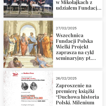
w Mikołajkach z
udziałem Fundacji
Polska Wielki
Projekt – 2025 r.
27/02/2025
Wszechnica
Fundacji Polska
Wielki Projekt
zaprasza na cykl
seminaryjny pt.
“Zapomniane
arcydzieła filozofii
europejskiej”
26/02/2025
Zaproszenie na
premierę książki
“Duchowa historia
Polski. Milenium