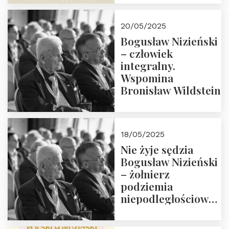
18:00. Zapraszamy!
20/05/2025
Bogusław Nizieński
– człowiek
integralny.
Wspomina
Bronisław Wildstein
18/05/2025
Nie żyje sędzia
Bogusław Nizieński
– żołnierz
podziemia
niepodległościowego
(NOW-AK), Kawaler
Orderu Orła