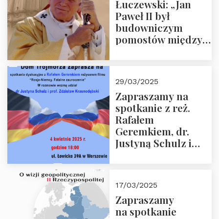
Łuczewski: „Jan
Paweł II był
budowniczym
pomostów między
sprzecznościami”
29/03/2025
Zapraszamy na
spotkanie z reż.
Rafałem
Geremkiem, dr.
Justyną Schulz i
prof. Zdzisławem
Krasnodębskim – 4
kwietnia 2025 r. –
17/03/2025
“Rosja-Niemcy…”
Zapraszamy
na spotkanie