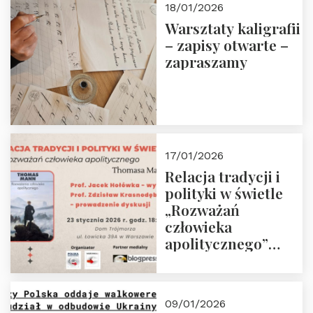
18/01/2026
Warsztaty kaligrafii
– zapisy otwarte –
zapraszamy
17/01/2026
Relacja tradycji i
polityki w świetle
„Rozważań
człowieka
apolitycznego”
Manna. Dom
Trójmorza, piątek
23 stycznia 2026 r.,
09/01/2026
godz. 18:00.