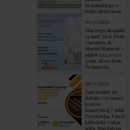
Krasińskiego o
godz. 18:00 oraz
zwiedzanie
30/11/2025
Muzeum
Żołnierzy
Dlaczego Rosjanie
Wyklętych i
są inni? Red. Piotr
Więźniów
Gursztyn, dr
Politycznych PRL
Maciej Mazurek –
o godz. 16:00 – 19
piątek 5.12.2025 r.
grudnia 2025 r.
godz. 18:00 Dom
Trójmorza.
28/11/2025
Zapraszamy na
debatę: Czy mamy
jeszcze
Konstytucję? Julia
Przyłębska, Paweł
Jabłoński, Oskar
Kida, Magdalena