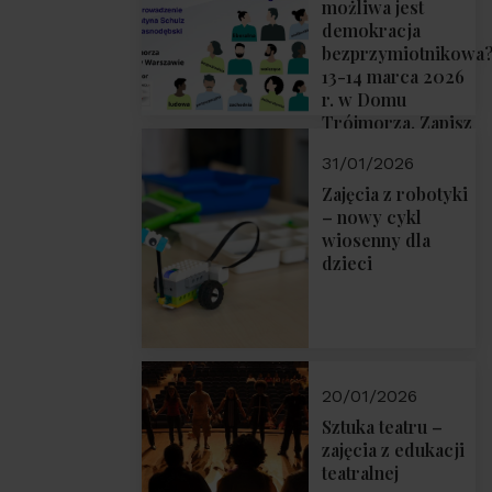
możliwa jest
demokracja
bezprzymiotnikowa
13-14 marca 2026
r. w Domu
Trójmorza. Zapisz
się!
31/01/2026
Zajęcia z robotyki
– nowy cykl
wiosenny dla
dzieci
20/01/2026
Sztuka teatru –
zajęcia z edukacji
teatralnej