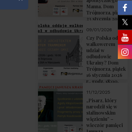
apolitycznego”
Zamknij
Manna. Dom
Trójmorza, piątek
23 stycznia 2026
r., godz. 18:00.
09/01/2026
Zapraszamy!
Czy Polska oddaje
walkowerem
udział w
odbudowie
Ukrainy? Dom
Trójmorza, piątek
16 stycznia 2026
r., godz. 18:00.
Zapraszamy!
11/12/2025
„Pisarz, który
narodził się w
stalinowskim
więzieniu” –
wieczór pamięci
Janusza