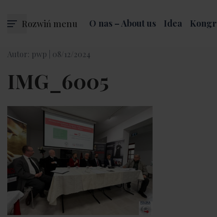
Rozwiń menu
O nas – About us
Idea
Kongr
Autor: pwp |
08/12/2024
IMG_6005