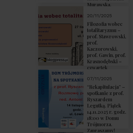
Murawska,
Przemysław
20/11/2025
Sobolewski – 4
grudnia 2025 r.
Filozofia wobec
godz. 18:00.
totalitaryzmu –
prof. Stawrowski,
prof.
Kaczorowski,
prof. Gawin, prof.
Krasnodębski –
czwartek
27.11.2025 r. godz.
07/11/2025
18:00
“Rekapitulacja” –
spotkanie z prof.
Ryszardem
Legutką. Piątek
14.11.2025 r. godz.
18:00 w Domu
Trójmorza.
Zapraszamy!