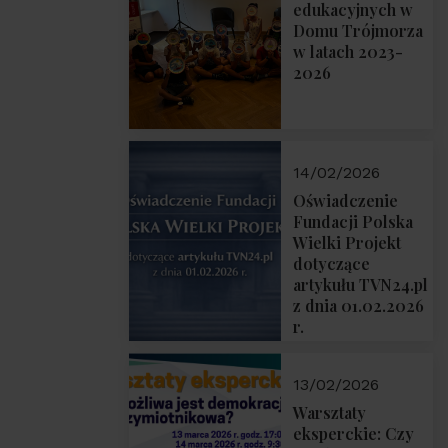
prof. Michał
edukacyjnych w
Łuczewski
Domu Trójmorza
w latach 2023-
2026
14/02/2026
Oświadczenie
Fundacji Polska
Wielki Projekt
dotyczące
artykułu TVN24.pl
z dnia 01.02.2026
r.
13/02/2026
Warsztaty
eksperckie: Czy