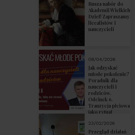
Rusza nabór do
Akademii Wielkich
Dzieł! Zapraszamy
licealistów i
nauczycieli
08/04/2026
Jak odzyskać
młode pokolenie?
Poradnik dla
nauczycieli i
rodziców.
Odcinek 6.
Tranzycja płciowa
jako rytuał
przejścia.
23/02/2026
Rozmawiają red.
Grzegorz Górny i
Przegląd działań