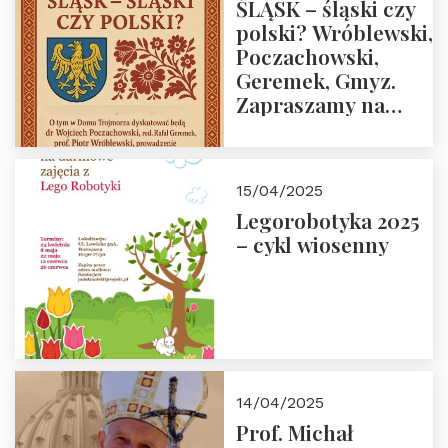
ŚLĄSK – śląski czy
polski? Wróblewski,
Poczachowski,
Geremek, Gmyz.
Zapraszamy na
spotkanie 9 maja
2025 r. o godz. 18:00
do Domu
15/04/2025
Trójmorza.
Legorobotyka 2025
– cykl wiosenny
14/04/2025
Prof. Michał