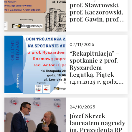
prof. Stawrowski,
godz. 18:00.
prof. Kaczorowski,
prof. Gawin, prof.
Krasnodębski –
czwartek 27.11.2025
r. godz. 18:00
07/11/2025
“Rekapitulacja” –
spotkanie z prof.
Ryszardem
Legutką. Piątek
14.11.2025 r. godz.
18:00 w Domu
Trójmorza.
Zapraszamy!
24/10/2025
Józef Skrzek
laureatem nagrody
im. Prezydenta RP