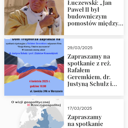
Łuczewski: „Jan
Paweł II był
budowniczym
pomostów między
sprzecznościami”
29/03/2025
Zapraszamy na
spotkanie z reż.
Rafałem
Geremkiem, dr.
Justyną Schulz i
prof. Zdzisławem
Krasnodębskim – 4
kwietnia 2025 r. –
17/03/2025
“Rosja-Niemcy…”
Zapraszamy
na spotkanie