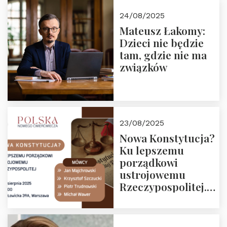
24/08/2025
Mateusz Łakomy:
Dzieci nie będzie
tam, gdzie nie ma
związków
23/08/2025
Nowa Konstytucja?
Ku lepszemu
porządkowi
ustrojowemu
Rzeczypospolitej.
Zapraszamy na
drugie spotkanie z
cyklu “Polska