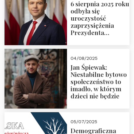
6 sierpnia 2025 roku
odbyła się
uroczystość
zaprzysiężenia
Prezydenta
Rzeczypospolitej
Polskiej Pana
Karola
04/08/2025
Nawrockiego
Jan Śpiewak:
Niestabilne bytowo
społeczeństwo to
imadło, w którym
dzieci nie będzie
05/07/2025
Demograficzna