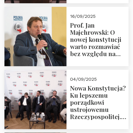
dziedzictwo
Okrągłego Stołu
16/09/2025
Prof. Jan
Majchrowski: O
nowej konstytucji
warto rozmawiać
bez względu na
rezultat
04/09/2025
Nowa Konstytucja?
Ku lepszemu
porządkowi
ustrojowemu
Rzeczypospolitej.
Zapraszamy do
obejrzenia nagrania