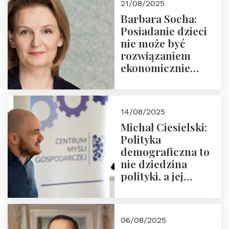
21/08/2025
Nowego
Barbara Socha:
Ćwierćwiecza”
Posiadanie dzieci
nie może być
rozwiązaniem
ekonomicznie
nieracjonalnym
14/08/2025
Michał Ciesielski:
Polityka
demograficzna to
nie dziedzina
polityki, a jej
wymiar
06/08/2025