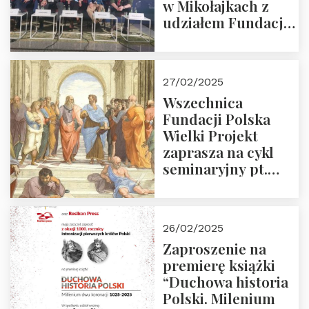
w Mikołajkach z
udziałem Fundacji
Polska Wielki
Projekt – 2025 r.
27/02/2025
Wszechnica
Fundacji Polska
Wielki Projekt
zaprasza na cykl
seminaryjny pt.
“Zapomniane
arcydzieła filozofii
europejskiej”
26/02/2025
Zaproszenie na
premierę książki
“Duchowa historia
Polski. Milenium