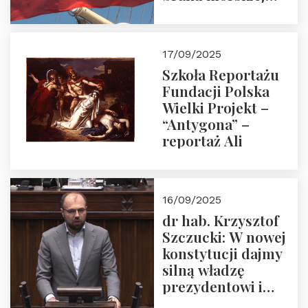
floty handlowej pod
narodową banderą
17/09/2025
Szkoła Reportażu
Fundacji Polska
Wielki Projekt –
“Antygona” –
reportaż Ali
16/09/2025
dr hab. Krzysztof
Szczucki: W nowej
konstytucji dajmy
silną władzę
prezydentowi i
pożegnajmy