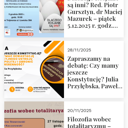
są inni? Red. Piotr
Wyklętych i
Gursztyn, dr Maciej
Więźniów
Mazurek – piątek
Politycznych PRL o
5.12.2025 r. godz.
godz. 16:00 – 19
18:00 Dom
grudnia 2025 r.
Trójmorza.
28/11/2025
Zapraszamy na
debatę: Czy mamy
jeszcze
Konstytucję? Julia
Przyłębska, Paweł
Jabłoński, Oskar
Kida, Magdalena
Murawska,
20/11/2025
Przemysław
Filozofia wobec
Sobolewski – 4
totalitaryzmu –
grudnia 2025 r.