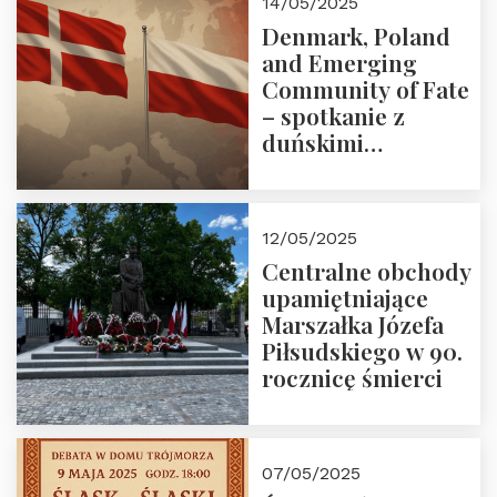
14/05/2025
Denmark, Poland
and Emerging
Community of Fate
– spotkanie z
duńskimi
konserwatystami
młodego pokolenia
w Domu Trójmorza
12/05/2025
Centralne obchody
upamiętniające
Marszałka Józefa
Piłsudskiego w 90.
rocznicę śmierci
07/05/2025