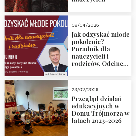
08/04/2026
Jak odzyskać młode
pokolenie?
Poradnik dla
nauczycieli i
rodziców. Odcinek
6. Tranzycja
płciowa jako rytuał
przejścia.
23/02/2026
Rozmawiają red.
Przegląd działań
Grzegorz Górny i
edukacyjnych w
prof. Michał
Domu Trójmorza w
Łuczewski
latach 2023-2026