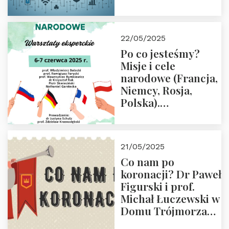
rodziców
22/05/2025
Po co jesteśmy?
Misje i cele
narodowe (Francja,
Niemcy, Rosja,
Polska).
Dwudniowe
eksperckie
warsztaty.
21/05/2025
Zapraszamy do
Co nam po
zapisów.
koronacji? Dr Paweł
Figurski i prof.
Michał Łuczewski w
Domu Trójmorza
30.05.2025 r. godz.