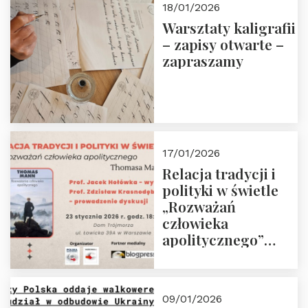
18/01/2026
Warsztaty kaligrafii
– zapisy otwarte –
zapraszamy
17/01/2026
Relacja tradycji i
polityki w świetle
„Rozważań
człowieka
apolitycznego”
Manna. Dom
Trójmorza, piątek
23 stycznia 2026 r.,
09/01/2026
godz. 18:00.