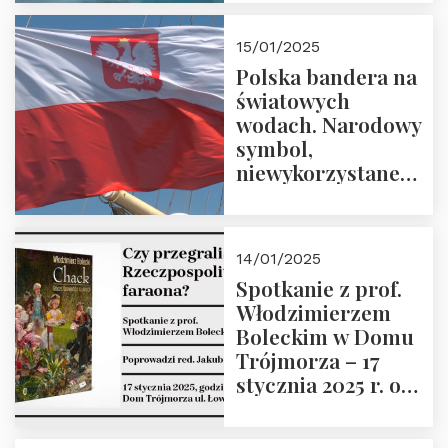
lutego 2025 r. o
godz. 18:00.
15/01/2025
Prowadzi prof.
Polska bandera na
Zbigniew
światowych
Stawrowski
wodach. Narodowy
symbol,
niewykorzystane
możliwości i
wyzwania
przyszłości
14/01/2025
Spotkanie z prof.
Włodzimierzem
Boleckim w Domu
Trójmorza – 17
stycznia 2025 r. o
godz. 18:00.
Prowadzi red. Jakub