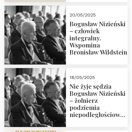
18:00. Zapraszamy!
20/05/2025
Bogusław Nizieński
– człowiek
integralny.
Wspomina
Bronisław Wildstein
18/05/2025
Nie żyje sędzia
Bogusław Nizieński
– żołnierz
podziemia
niepodległościowego
(NOW-AK), Kawaler
Orderu Orła