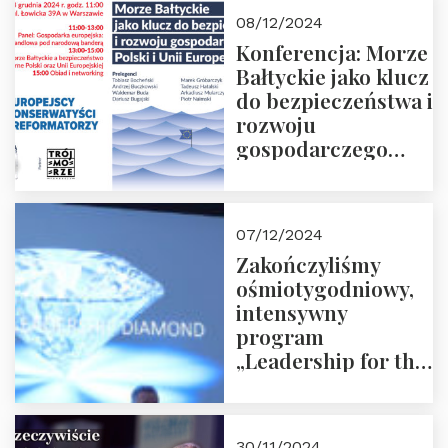
Moroz
08/12/2024
Konferencja: Morze
Bałtyckie jako klucz
do bezpieczeństwa i
rozwoju
gospodarczego
Polski i Unii
Europejskiej –
13.12.2024 r.
07/12/2024
ZAPRASZAMY
Zakończyliśmy
ośmiotygodniowy,
intensywny
program
„Leadership for the
Future” 18.10.2024 r.
– 07.12.2024 r.
30/11/2024