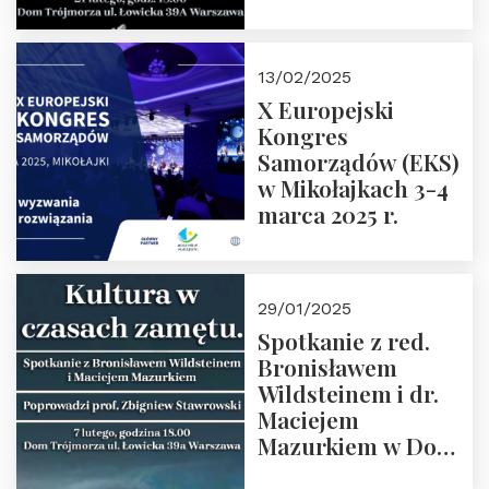
Spotkanie prowadzi
prof. Paweł
Kaczorowski.
13/02/2025
Zapraszamy
X Europejski
Kongres
Samorządów (EKS)
w Mikołajkach 3-4
marca 2025 r.
29/01/2025
Spotkanie z red.
Bronisławem
Wildsteinem i dr.
Maciejem
Mazurkiem w Domu
Trójmorza – 7