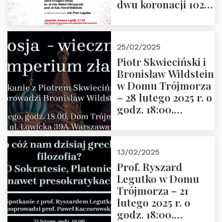
dwu koronacji 1025-
2025” autorstwa
Grzegorza
Górnego, 6 marca
25/02/2025
2025 r. godz. 17:30,
Piotr Skwieciński i
DAW ul. Miodowa
Bronisław Wildstein
17/19
w Domu Trójmorza
– 28 lutego 2025 r. o
godz. 18:00.
Zapraszamy!
13/02/2025
Prof. Ryszard
Legutko w Domu
Trójmorza – 21
lutego 2025 r. o
godz. 18:00.