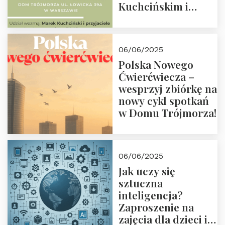
Kuchcińskim i
przyjaciółmi.
Zapraszamy 13
czerwca 2025 r. o
06/06/2025
18:00
Polska Nowego
Ćwierćwiecza –
wesprzyj zbiórkę na
nowy cykl spotkań
w Domu Trójmorza!
06/06/2025
Jak uczy się
sztuczna
inteligencja?
Zaproszenie na
zajęcia dla dzieci i