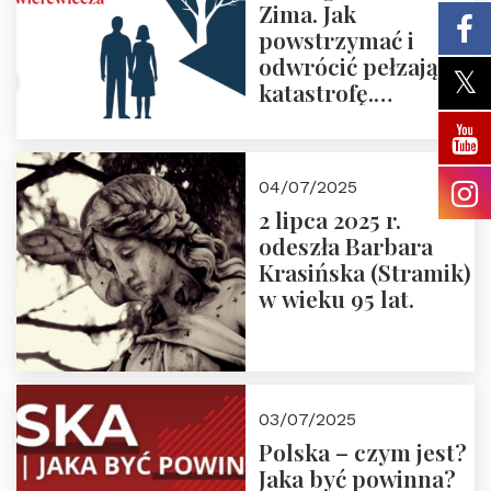
Zima. Jak
powstrzymać i
odwrócić pełzającą
katastrofę.
Zapraszamy na
pierwsze spotkanie
z cyklu “Polska
04/07/2025
Nowego
2 lipca 2025 r.
Ćwierćwiecza”
odeszła Barbara
Krasińska (Stramik)
w wieku 95 lat.
03/07/2025
Polska – czym jest?
Jaka być powinna?