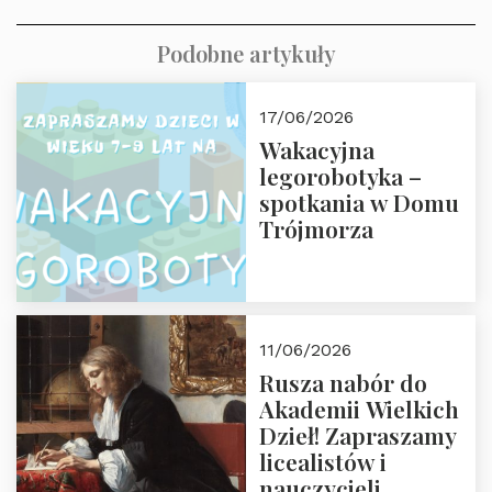
Podobne artykuły
17/06/2026
Wakacyjna
legorobotyka –
spotkania w Domu
Trójmorza
11/06/2026
Rusza nabór do
Akademii Wielkich
Dzieł! Zapraszamy
licealistów i
nauczycieli