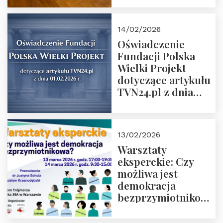
14/02/2026
Oświadczenie
Fundacji Polska
Wielki Projekt
dotyczące artykułu
TVN24.pl z dnia
01.02.2026 r.
13/02/2026
Warsztaty
eksperckie: Czy
możliwa jest
demokracja
bezprzymiotnikowa?
13-14 marca 2026 r.
w Domu Trójmorza.