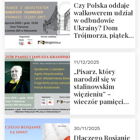
Czy Polska oddaje
Zapraszamy!
walkowerem udział
w odbudowie
Ukrainy? Dom
Trójmorza, piątek
16 stycznia 2026 r.,
godz. 18:00.
Zapraszamy!
11/12/2025
„Pisarz, który
narodził się w
stalinowskim
więzieniu” –
wieczór pamięci
Janusza
Krasińskiego o
godz. 18:00 oraz
30/11/2025
zwiedzanie
Dlaczego Rosjanie
Muzeum Żołnierzy