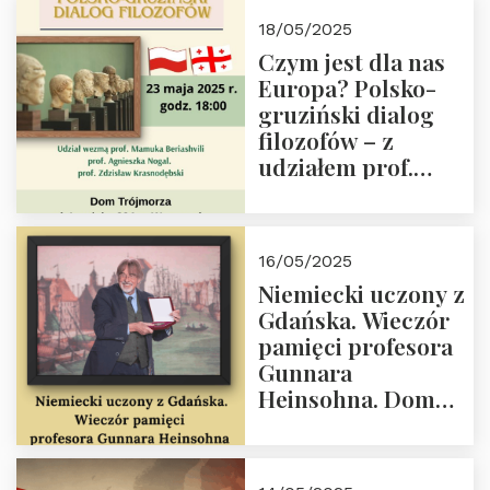
Białego, działacz
18/05/2025
społeczny, członek
Czym jest dla nas
Kapituły Nagrody
Europa? Polsko-
im. Prezydenta
gruziński dialog
Lecha
filozofów – z
Kaczyńskiego.
udziałem prof.
Wielki autorytet.
Mamuki
Beriashvili’ego, prof.
Agnieszki Nogal.
16/05/2025
Dom Trójmorza 23
Niemiecki uczony z
maja 2025 r. godz.
Gdańska. Wieczór
18:00.
pamięci profesora
Gunnara
Heinsohna. Dom
Trójmorza 16 maja
2025 r. godz. 18:00.
Zapraszamy!