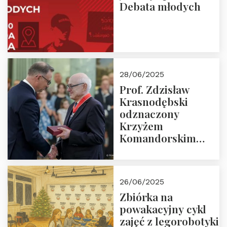
Debata młodych
28/06/2025
Prof. Zdzisław
Krasnodębski
odznaczony
Krzyżem
Komandorskim
Orderu Odrodzenia
Polski
26/06/2025
Zbiórka na
powakacyjny cykl
zajęć z legorobotyki