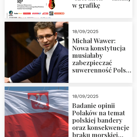
w grafikę
18/09/2025
Michał Wawer:
Nowa konstytucja
musiałaby
zabezpieczać
suwerenność Polski
i stanowić wyraz
jedności narodowej
18/09/2025
Badanie opinii
Polaków na temat
polskiej bandery
oraz konsekwencje
braku morskiej