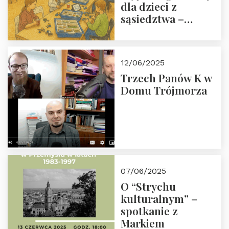
dla dzieci z
sąsiedztwa –
wesprzyj
społeczno-
edukacyjną misję
12/06/2025
Fundacji
Trzech Panów K w
Domu Trójmorza
07/06/2025
O “Strychu
kulturalnym” –
spotkanie z
Markiem