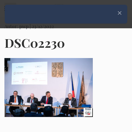
Rozwiń menu
Zamknij
Autor: pwp |
23/12/2022
DSC02230