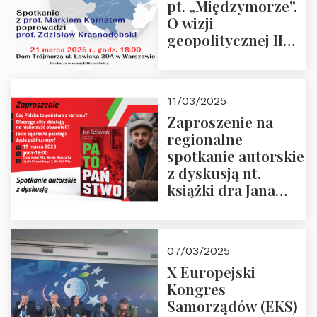
pt. „Międzymorze”.
O wizji
geopolitycznej II
Rzeczypospolitej –
21.03.2025 r. o godz.
18:00 – prof. Kornat
11/03/2025
i prof.
Zaproszenie na
Krasnodębski
regionalne
spotkanie autorskie
z dyskusją nt.
książki dra Jana
Śpiewaka
“Patopaństwo”
07/03/2025
X Europejski
Kongres
Samorządów (EKS)