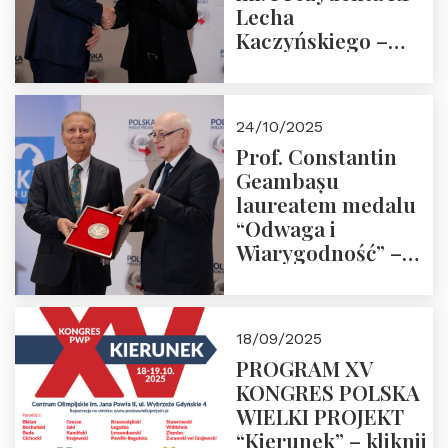
Lecha
Kaczyńskiego –
Laudacja
24/10/2025
Prof. Constantin
Geambașu
laureatem medalu
“Odwaga i
Wiarygodność” –
Laudacja
18/09/2025
PROGRAM XV
KONGRES POLSKA
WIELKI PROJEKT
“Kierunek” – kliknij