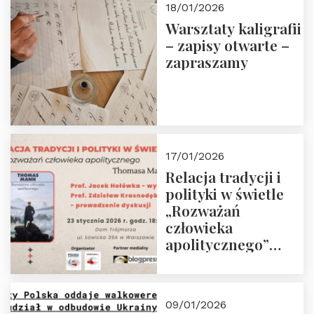
18/01/2026
Warsztaty kaligrafii
– zapisy otwarte –
zapraszamy
17/01/2026
Relacja tradycji i
polityki w świetle
„Rozważań
człowieka
apolitycznego”
Manna. Dom
Trójmorza, piątek
23 stycznia 2026 r.,
09/01/2026
godz. 18:00.