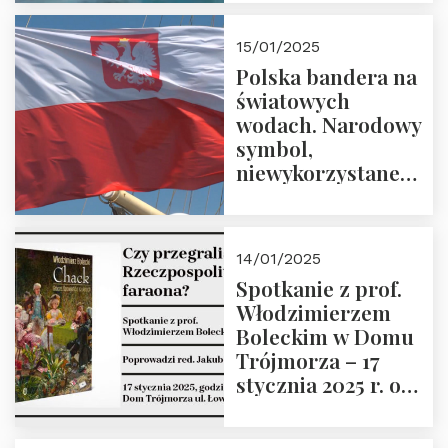
lutego 2025 r. o
godz. 18:00.
15/01/2025
Prowadzi prof.
Polska bandera na
Zbigniew
światowych
Stawrowski
wodach. Narodowy
symbol,
niewykorzystane
możliwości i
wyzwania
przyszłości
14/01/2025
Spotkanie z prof.
Włodzimierzem
Boleckim w Domu
Trójmorza – 17
stycznia 2025 r. o
godz. 18:00.
Prowadzi red. Jakub