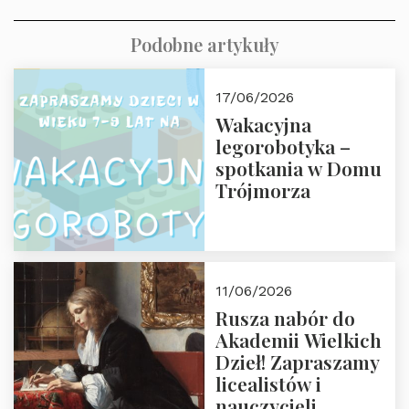
Podobne artykuły
17/06/2026
Wakacyjna
legorobotyka –
spotkania w Domu
Trójmorza
11/06/2026
Rusza nabór do
Akademii Wielkich
Dzieł! Zapraszamy
licealistów i
nauczycieli