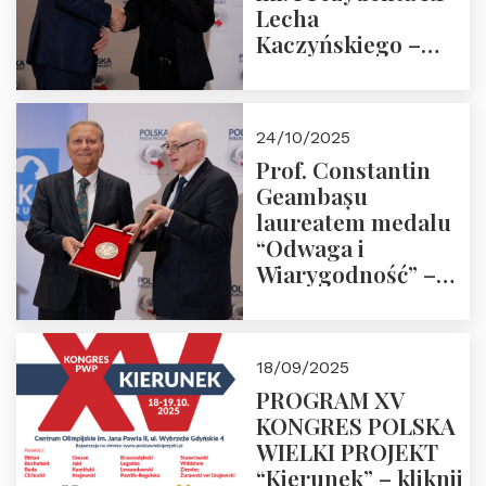
Lecha
Kaczyńskiego –
Laudacja
24/10/2025
Prof. Constantin
Geambașu
laureatem medalu
“Odwaga i
Wiarygodność” –
Laudacja
18/09/2025
PROGRAM XV
KONGRES POLSKA
WIELKI PROJEKT
“Kierunek” – kliknij