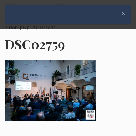
Rozwiń menu
Zamknij
Autor: pwp |
23/12/2022
DSC02759