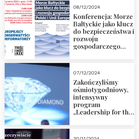
Moroz
08/12/2024
Konferencja: Morze
Bałtyckie jako klucz
do bezpieczeństwa i
rozwoju
gospodarczego
Polski i Unii
Europejskiej –
13.12.2024 r.
07/12/2024
ZAPRASZAMY
Zakończyliśmy
ośmiotygodniowy,
intensywny
program
„Leadership for the
Future” 18.10.2024 r.
– 07.12.2024 r.
30/11/2024