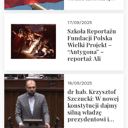
floty handlowej pod
narodową banderą
17/09/2025
Szkoła Reportażu
Fundacji Polska
Wielki Projekt –
“Antygona” –
reportaż Ali
16/09/2025
dr hab. Krzysztof
Szczucki: W nowej
konstytucji dajmy
silną władzę
prezydentowi i
pożegnajmy