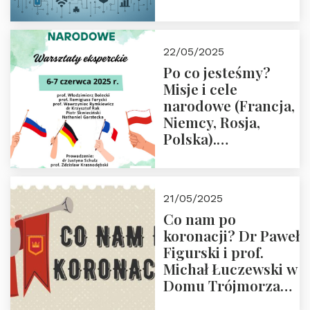
rodziców
22/05/2025
Po co jesteśmy?
Misje i cele
narodowe (Francja,
Niemcy, Rosja,
Polska).
Dwudniowe
eksperckie
warsztaty.
21/05/2025
Zapraszamy do
Co nam po
zapisów.
koronacji? Dr Paweł
Figurski i prof.
Michał Łuczewski w
Domu Trójmorza
30.05.2025 r. godz.