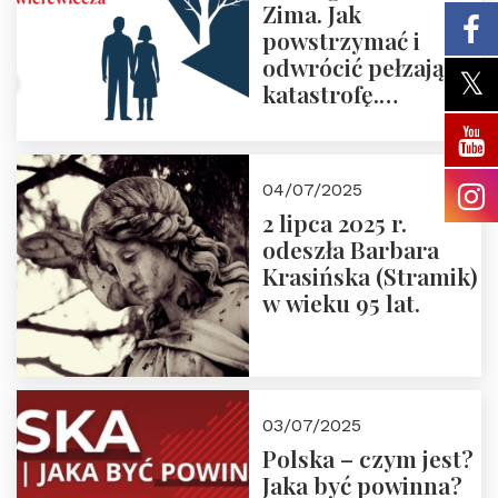
Zima. Jak
powstrzymać i
odwrócić pełzającą
katastrofę.
Zapraszamy na
pierwsze spotkanie
z cyklu “Polska
04/07/2025
Nowego
2 lipca 2025 r.
Ćwierćwiecza”
odeszła Barbara
Krasińska (Stramik)
w wieku 95 lat.
03/07/2025
Polska – czym jest?
Jaka być powinna?