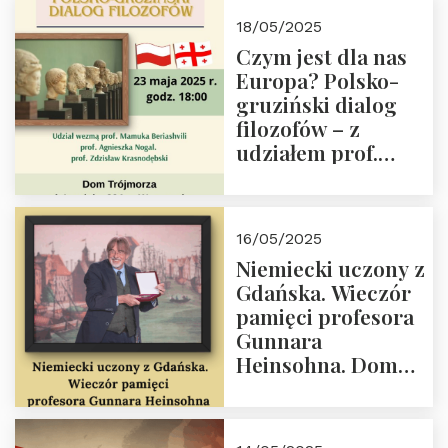
Białego, działacz
18/05/2025
społeczny, członek
Czym jest dla nas
Kapituły Nagrody
Europa? Polsko-
im. Prezydenta
gruziński dialog
Lecha
filozofów – z
Kaczyńskiego.
udziałem prof.
Wielki autorytet.
Mamuki
Beriashvili’ego, prof.
Agnieszki Nogal.
16/05/2025
Dom Trójmorza 23
Niemiecki uczony z
maja 2025 r. godz.
Gdańska. Wieczór
18:00.
pamięci profesora
Gunnara
Heinsohna. Dom
Trójmorza 16 maja
2025 r. godz. 18:00.
Zapraszamy!