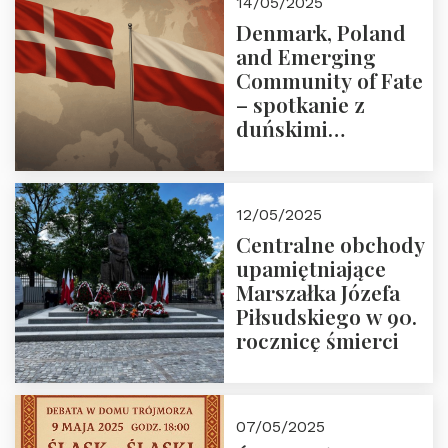
14/05/2025
Denmark, Poland
and Emerging
Community of Fate
– spotkanie z
duńskimi
konserwatystami
młodego pokolenia
w Domu Trójmorza
12/05/2025
Centralne obchody
upamiętniające
Marszałka Józefa
Piłsudskiego w 90.
rocznicę śmierci
07/05/2025