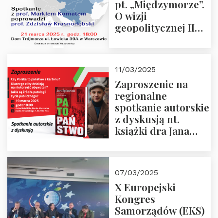
pt. „Międzymorze”.
O wizji
geopolitycznej II
Rzeczypospolitej –
21.03.2025 r. o godz.
18:00 – prof. Kornat
11/03/2025
i prof.
Zaproszenie na
Krasnodębski
regionalne
spotkanie autorskie
z dyskusją nt.
książki dra Jana
Śpiewaka
“Patopaństwo”
07/03/2025
X Europejski
Kongres
Samorządów (EKS)