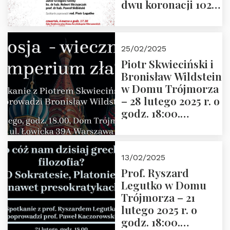
dwu koronacji 1025-
2025” autorstwa
Grzegorza
Górnego, 6 marca
25/02/2025
2025 r. godz. 17:30,
Piotr Skwieciński i
DAW ul. Miodowa
Bronisław Wildstein
17/19
w Domu Trójmorza
– 28 lutego 2025 r. o
godz. 18:00.
Zapraszamy!
13/02/2025
Prof. Ryszard
Legutko w Domu
Trójmorza – 21
lutego 2025 r. o
godz. 18:00.