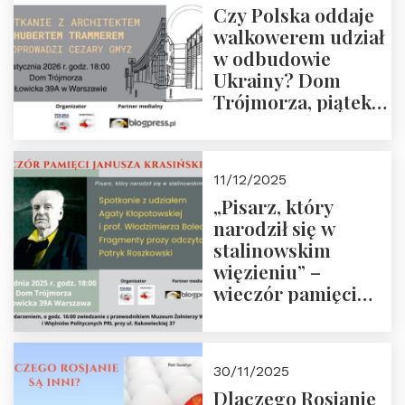
Czy Polska oddaje
Zapraszamy!
walkowerem udział
w odbudowie
Ukrainy? Dom
Trójmorza, piątek
16 stycznia 2026 r.,
godz. 18:00.
Zapraszamy!
11/12/2025
„Pisarz, który
narodził się w
stalinowskim
więzieniu” –
wieczór pamięci
Janusza
Krasińskiego o
godz. 18:00 oraz
30/11/2025
zwiedzanie
Dlaczego Rosjanie
Muzeum Żołnierzy