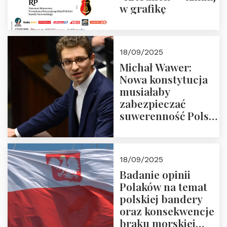
w grafikę
18/09/2025
Michał Wawer:
Nowa konstytucja
musiałaby
zabezpieczać
suwerenność Polski
i stanowić wyraz
jedności narodowej
18/09/2025
Badanie opinii
Polaków na temat
polskiej bandery
oraz konsekwencje
braku morskiej