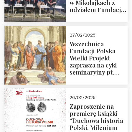
w Mikołajkach z
udziałem Fundacji
Polska Wielki
Projekt – 2025 r.
27/02/2025
Wszechnica
Fundacji Polska
Wielki Projekt
zaprasza na cykl
seminaryjny pt.
“Zapomniane
arcydzieła filozofii
europejskiej”
26/02/2025
Zaproszenie na
premierę książki
“Duchowa historia
Polski. Milenium