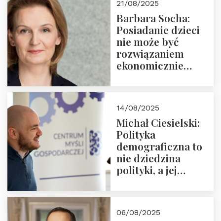
21/08/2025
Nowego
Barbara Socha:
Ćwierćwiecza”
Posiadanie dzieci
nie może być
rozwiązaniem
ekonomicznie
nieracjonalnym
14/08/2025
Michał Ciesielski:
Polityka
demograficzna to
nie dziedzina
polityki, a jej
wymiar
06/08/2025