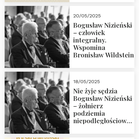
18:00. Zapraszamy!
20/05/2025
Bogusław Nizieński
– człowiek
integralny.
Wspomina
Bronisław Wildstein
18/05/2025
Nie żyje sędzia
Bogusław Nizieński
– żołnierz
podziemia
niepodległościowego
(NOW-AK), Kawaler
Orderu Orła