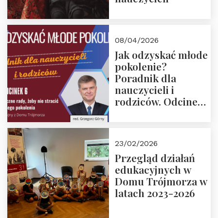
08/04/2026
Jak odzyskać młode
pokolenie?
Poradnik dla
nauczycieli i
rodziców. Odcinek
6. Tranzycja
płciowa jako rytuał
przejścia.
23/02/2026
Rozmawiają red.
Przegląd działań
Grzegorz Górny i
edukacyjnych w
prof. Michał
Domu Trójmorza w
Łuczewski
latach 2023-2026