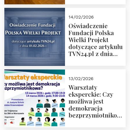
14/02/2026
Oświadczenie
Fundacji Polska
Wielki Projekt
dotyczące artykułu
TVN24.pl z dnia
01.02.2026 r.
13/02/2026
Warsztaty
eksperckie: Czy
możliwa jest
demokracja
bezprzymiotnikowa?
13-14 marca 2026 r.
w Domu Trójmorza.