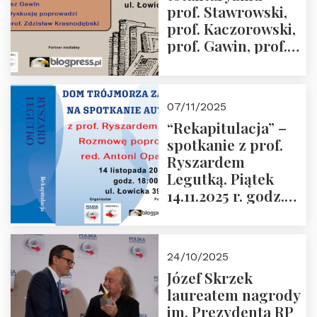
prof. Stawrowski,
godz. 18:00.
prof. Kaczorowski,
prof. Gawin, prof.
Krasnodębski –
czwartek 27.11.2025
r. godz. 18:00
07/11/2025
“Rekapitulacja” –
spotkanie z prof.
Ryszardem
Legutką. Piątek
14.11.2025 r. godz.
18:00 w Domu
Trójmorza.
Zapraszamy!
24/10/2025
Józef Skrzek
laureatem nagrody
im. Prezydenta RP