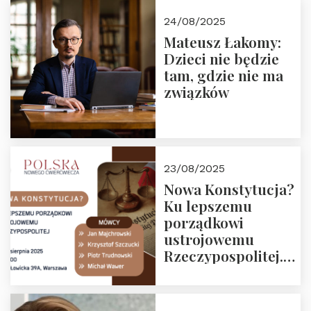
24/08/2025
Mateusz Łakomy:
Dzieci nie będzie
tam, gdzie nie ma
związków
23/08/2025
Nowa Konstytucja?
Ku lepszemu
porządkowi
ustrojowemu
Rzeczypospolitej.
Zapraszamy na
drugie spotkanie z
cyklu “Polska