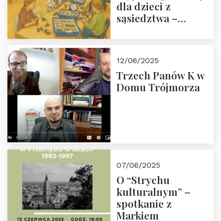
dla dzieci z
sąsiedztwa –
wesprzyj
społeczno-
edukacyjną misję
12/06/2025
Fundacji
Trzech Panów K w
Domu Trójmorza
07/06/2025
O “Strychu
kulturalnym” –
spotkanie z
Markiem