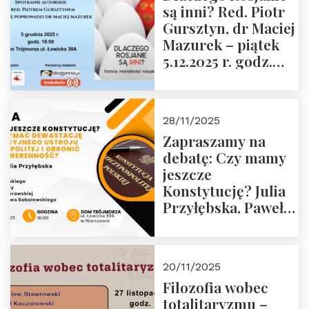
są inni? Red. Piotr
Wyklętych i
Gursztyn, dr Maciej
Więźniów
Mazurek – piątek
Politycznych PRL o
5.12.2025 r. godz.
godz. 16:00 – 19
18:00 Dom
grudnia 2025 r.
Trójmorza.
28/11/2025
Zapraszamy na
debatę: Czy mamy
jeszcze
Konstytucję? Julia
Przyłębska, Paweł
Jabłoński, Oskar
Kida, Magdalena
Murawska,
20/11/2025
Przemysław
Filozofia wobec
Sobolewski – 4
totalitaryzmu –
grudnia 2025 r.