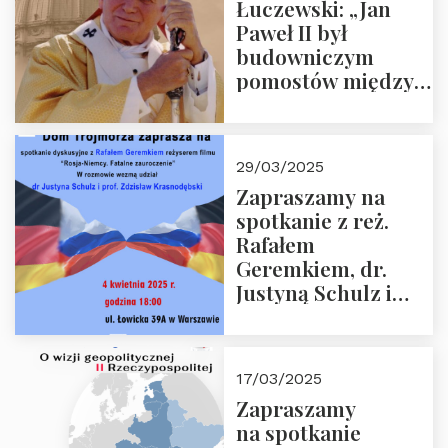
Łuczewski: „Jan
Paweł II był
budowniczym
pomostów między
sprzecznościami”
29/03/2025
Zapraszamy na
spotkanie z reż.
Rafałem
Geremkiem, dr.
Justyną Schulz i
prof. Zdzisławem
Krasnodębskim – 4
kwietnia 2025 r. –
17/03/2025
“Rosja-Niemcy…”
Zapraszamy
na spotkanie