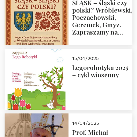
ŚLĄSK – śląski czy
polski? Wróblewski,
Poczachowski,
Geremek, Gmyz.
Zapraszamy na
spotkanie 9 maja
2025 r. o godz. 18:00
do Domu
15/04/2025
Trójmorza.
Legorobotyka 2025
– cykl wiosenny
14/04/2025
Prof. Michał