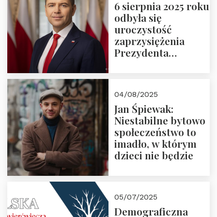
6 sierpnia 2025 roku
odbyła się
uroczystość
zaprzysiężenia
Prezydenta
Rzeczypospolitej
Polskiej Pana
Karola
04/08/2025
Nawrockiego
Jan Śpiewak:
Niestabilne bytowo
społeczeństwo to
imadło, w którym
dzieci nie będzie
05/07/2025
Demograficzna