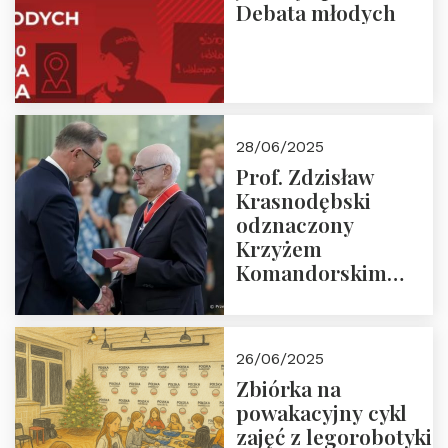
Debata młodych
28/06/2025
Prof. Zdzisław
Krasnodębski
odznaczony
Krzyżem
Komandorskim
Orderu Odrodzenia
Polski
26/06/2025
Zbiórka na
powakacyjny cykl
zajęć z legorobotyki