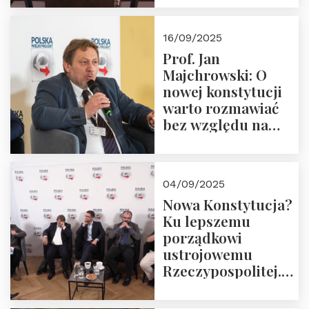
dziedzictwo
Okrągłego Stołu
16/09/2025
Prof. Jan
Majchrowski: O
nowej konstytucji
warto rozmawiać
bez względu na
rezultat
04/09/2025
Nowa Konstytucja?
Ku lepszemu
porządkowi
ustrojowemu
Rzeczypospolitej.
Zapraszamy do
obejrzenia nagrania