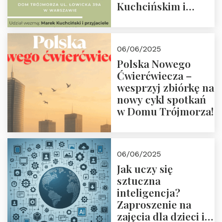
Kuchcińskim i
przyjaciółmi.
Zapraszamy 13
czerwca 2025 r. o
06/06/2025
18:00
Polska Nowego
Ćwierćwiecza –
wesprzyj zbiórkę na
nowy cykl spotkań
w Domu Trójmorza!
06/06/2025
Jak uczy się
sztuczna
inteligencja?
Zaproszenie na
zajęcia dla dzieci i