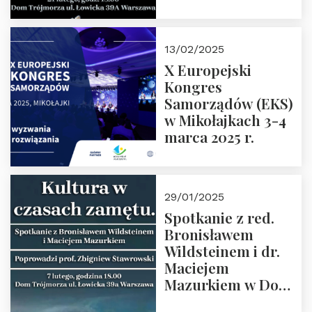
Spotkanie prowadzi
prof. Paweł
Kaczorowski.
13/02/2025
Zapraszamy
X Europejski
Kongres
Samorządów (EKS)
w Mikołajkach 3-4
marca 2025 r.
29/01/2025
Spotkanie z red.
Bronisławem
Wildsteinem i dr.
Maciejem
Mazurkiem w Domu
Trójmorza – 7