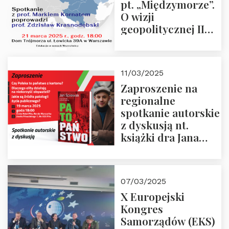
pt. „Międzymorze”.
O wizji
geopolitycznej II
Rzeczypospolitej –
21.03.2025 r. o godz.
18:00 – prof. Kornat
11/03/2025
i prof.
Zaproszenie na
Krasnodębski
regionalne
spotkanie autorskie
z dyskusją nt.
książki dra Jana
Śpiewaka
“Patopaństwo”
07/03/2025
X Europejski
Kongres
Samorządów (EKS)