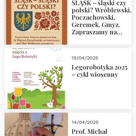
ŚLĄSK – śląski czy
polski? Wróblewski,
Poczachowski,
Geremek, Gmyz.
Zapraszamy na
spotkanie 9 maja
2025 r. o godz. 18:00
do Domu
15/04/2025
Trójmorza.
Legorobotyka 2025
– cykl wiosenny
14/04/2025
Prof. Michał