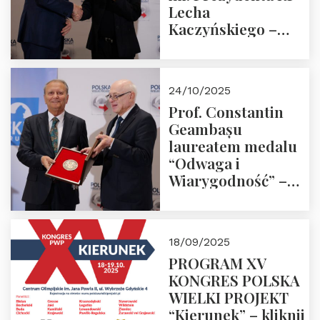
Lecha
Kaczyńskiego –
Laudacja
24/10/2025
Prof. Constantin
Geambașu
laureatem medalu
“Odwaga i
Wiarygodność” –
Laudacja
18/09/2025
PROGRAM XV
KONGRES POLSKA
WIELKI PROJEKT
“Kierunek” – kliknij