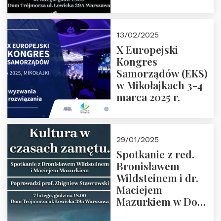
Spotkanie prowadzi
prof. Paweł
Kaczorowski.
13/02/2025
Zapraszamy
X Europejski
Kongres
Samorządów (EKS)
w Mikołajkach 3-4
marca 2025 r.
29/01/2025
Spotkanie z red.
Bronisławem
Wildsteinem i dr.
Maciejem
Mazurkiem w Domu
Trójmorza – 7