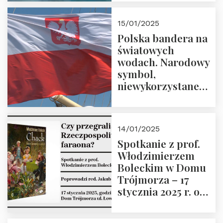
lutego 2025 r. o
godz. 18:00.
15/01/2025
Prowadzi prof.
Polska bandera na
Zbigniew
światowych
Stawrowski
wodach. Narodowy
symbol,
niewykorzystane
możliwości i
wyzwania
przyszłości
14/01/2025
Spotkanie z prof.
Włodzimierzem
Boleckim w Domu
Trójmorza – 17
stycznia 2025 r. o
godz. 18:00.
Prowadzi red. Jakub