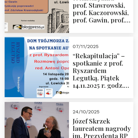
prof. Stawrowski,
godz. 18:00.
prof. Kaczorowski,
prof. Gawin, prof.
Krasnodębski –
czwartek 27.11.2025
r. godz. 18:00
07/11/2025
“Rekapitulacja” –
spotkanie z prof.
Ryszardem
Legutką. Piątek
14.11.2025 r. godz.
18:00 w Domu
Trójmorza.
Zapraszamy!
24/10/2025
Józef Skrzek
laureatem nagrody
im. Prezydenta RP