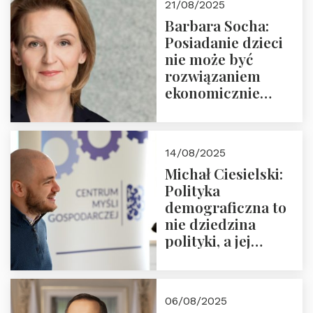
21/08/2025
Nowego
Barbara Socha:
Ćwierćwiecza”
Posiadanie dzieci
nie może być
rozwiązaniem
ekonomicznie
nieracjonalnym
14/08/2025
Michał Ciesielski:
Polityka
demograficzna to
nie dziedzina
polityki, a jej
wymiar
06/08/2025