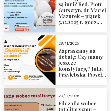
są inni? Red. Piotr
Wyklętych i
Gursztyn, dr Maciej
Więźniów
Mazurek – piątek
Politycznych PRL o
5.12.2025 r. godz.
godz. 16:00 – 19
18:00 Dom
grudnia 2025 r.
Trójmorza.
28/11/2025
Zapraszamy na
debatę: Czy mamy
jeszcze
Konstytucję? Julia
Przyłębska, Paweł
Jabłoński, Oskar
Kida, Magdalena
Murawska,
20/11/2025
Przemysław
Filozofia wobec
Sobolewski – 4
totalitaryzmu –
grudnia 2025 r.