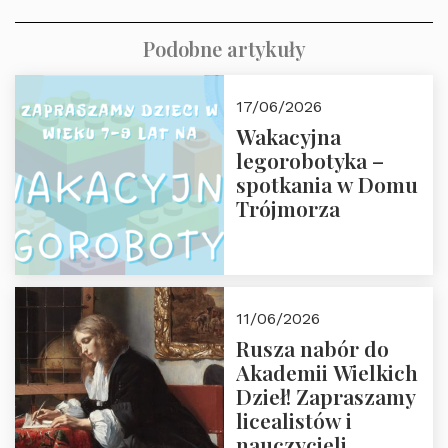
Podobne artykuły
17/06/2026
Wakacyjna
legorobotyka –
spotkania w Domu
Trójmorza
11/06/2026
Rusza nabór do
Akademii Wielkich
Dzieł! Zapraszamy
licealistów i
nauczycieli