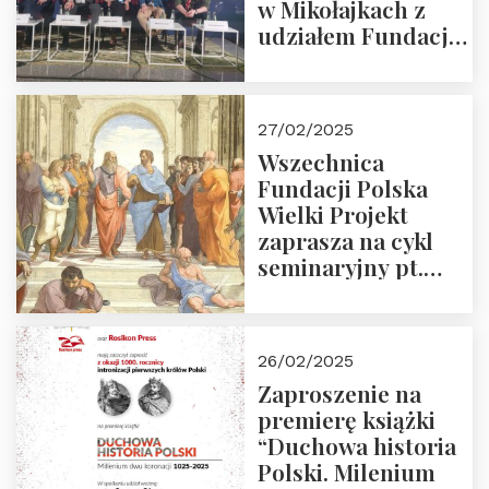
w Mikołajkach z
udziałem Fundacji
Polska Wielki
Projekt – 2025 r.
27/02/2025
Wszechnica
Fundacji Polska
Wielki Projekt
zaprasza na cykl
seminaryjny pt.
“Zapomniane
arcydzieła filozofii
europejskiej”
26/02/2025
Zaproszenie na
premierę książki
“Duchowa historia
Polski. Milenium