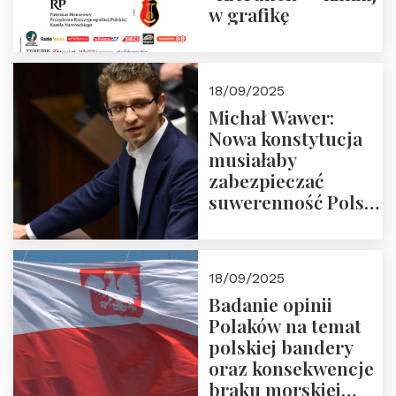
w grafikę
18/09/2025
Michał Wawer:
Nowa konstytucja
musiałaby
zabezpieczać
suwerenność Polski
i stanowić wyraz
jedności narodowej
18/09/2025
Badanie opinii
Polaków na temat
polskiej bandery
oraz konsekwencje
braku morskiej