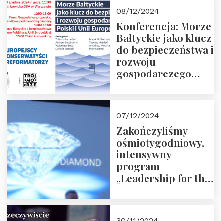
Moroz
08/12/2024
Konferencja: Morze
Bałtyckie jako klucz
do bezpieczeństwa i
rozwoju
gospodarczego
Polski i Unii
Europejskiej –
13.12.2024 r.
07/12/2024
ZAPRASZAMY
Zakończyliśmy
ośmiotygodniowy,
intensywny
program
„Leadership for the
Future” 18.10.2024 r.
– 07.12.2024 r.
30/11/2024