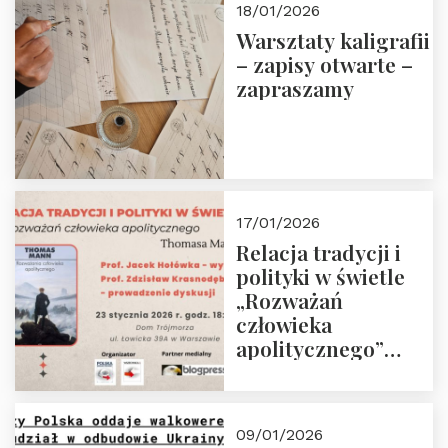
18/01/2026
Warsztaty kaligrafii
– zapisy otwarte –
zapraszamy
17/01/2026
Relacja tradycji i
polityki w świetle
„Rozważań
człowieka
apolitycznego”
Manna. Dom
Trójmorza, piątek
23 stycznia 2026 r.,
09/01/2026
godz. 18:00.