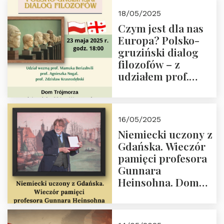
Białego, działacz
18/05/2025
społeczny, członek
Czym jest dla nas
Kapituły Nagrody
Europa? Polsko-
im. Prezydenta
gruziński dialog
Lecha
filozofów – z
Kaczyńskiego.
udziałem prof.
Wielki autorytet.
Mamuki
Beriashvili’ego, prof.
Agnieszki Nogal.
16/05/2025
Dom Trójmorza 23
Niemiecki uczony z
maja 2025 r. godz.
Gdańska. Wieczór
18:00.
pamięci profesora
Gunnara
Heinsohna. Dom
Trójmorza 16 maja
2025 r. godz. 18:00.
Zapraszamy!