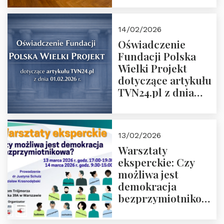
14/02/2026
Oświadczenie
Fundacji Polska
Wielki Projekt
dotyczące artykułu
TVN24.pl z dnia
01.02.2026 r.
13/02/2026
Warsztaty
eksperckie: Czy
możliwa jest
demokracja
bezprzymiotnikowa?
13-14 marca 2026 r.
w Domu Trójmorza.