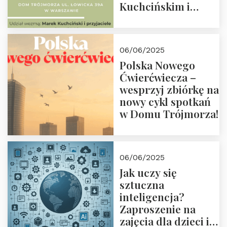
Kuchcińskim i
przyjaciółmi.
Zapraszamy 13
czerwca 2025 r. o
06/06/2025
18:00
Polska Nowego
Ćwierćwiecza –
wesprzyj zbiórkę na
nowy cykl spotkań
w Domu Trójmorza!
06/06/2025
Jak uczy się
sztuczna
inteligencja?
Zaproszenie na
zajęcia dla dzieci i