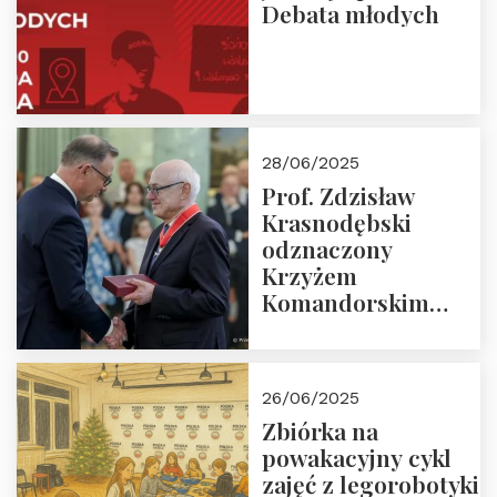
Debata młodych
28/06/2025
Prof. Zdzisław
Krasnodębski
odznaczony
Krzyżem
Komandorskim
Orderu Odrodzenia
Polski
26/06/2025
Zbiórka na
powakacyjny cykl
zajęć z legorobotyki