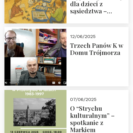
dla dzieci z
sąsiedztwa –
wesprzyj
społeczno-
edukacyjną misję
12/06/2025
Fundacji
Trzech Panów K w
Domu Trójmorza
07/06/2025
O “Strychu
kulturalnym” –
spotkanie z
Markiem