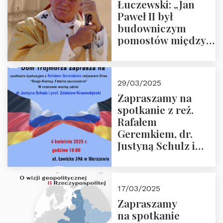
Łuczewski: „Jan
Paweł II był
budowniczym
pomostów między
sprzecznościami”
29/03/2025
Zapraszamy na
spotkanie z reż.
Rafałem
Geremkiem, dr.
Justyną Schulz i
prof. Zdzisławem
Krasnodębskim – 4
kwietnia 2025 r. –
17/03/2025
“Rosja-Niemcy…”
Zapraszamy
na spotkanie