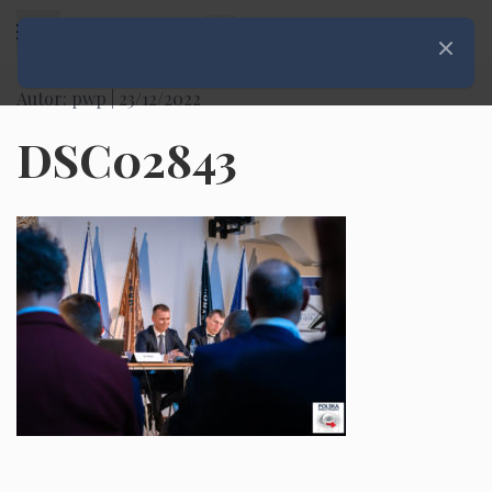
Rozwiń menu
Zamknij
Autor: pwp |
23/12/2022
DSC02843