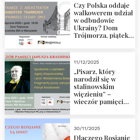
Czy Polska oddaje
Zapraszamy!
walkowerem udział
w odbudowie
Ukrainy? Dom
Trójmorza, piątek
16 stycznia 2026 r.,
godz. 18:00.
Zapraszamy!
11/12/2025
„Pisarz, który
narodził się w
stalinowskim
więzieniu” –
wieczór pamięci
Janusza
Krasińskiego o
godz. 18:00 oraz
30/11/2025
zwiedzanie
Dlaczego Rosjanie
Muzeum Żołnierzy