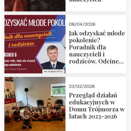
08/04/2026
Jak odzyskać młode
pokolenie?
Poradnik dla
nauczycieli i
rodziców. Odcinek
6. Tranzycja
płciowa jako rytuał
przejścia.
23/02/2026
Rozmawiają red.
Przegląd działań
Grzegorz Górny i
edukacyjnych w
prof. Michał
Domu Trójmorza w
Łuczewski
latach 2023-2026