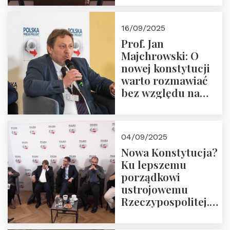
dziedzictwo
Okrągłego Stołu
16/09/2025
Prof. Jan
Majchrowski: O
nowej konstytucji
warto rozmawiać
bez względu na
rezultat
04/09/2025
Nowa Konstytucja?
Ku lepszemu
porządkowi
ustrojowemu
Rzeczypospolitej.
Zapraszamy do
obejrzenia nagrania