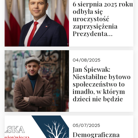
6 sierpnia 2025 roku
odbyła się
uroczystość
zaprzysiężenia
Prezydenta
Rzeczypospolitej
Polskiej Pana
Karola
04/08/2025
Nawrockiego
Jan Śpiewak:
Niestabilne bytowo
społeczeństwo to
imadło, w którym
dzieci nie będzie
05/07/2025
Demograficzna