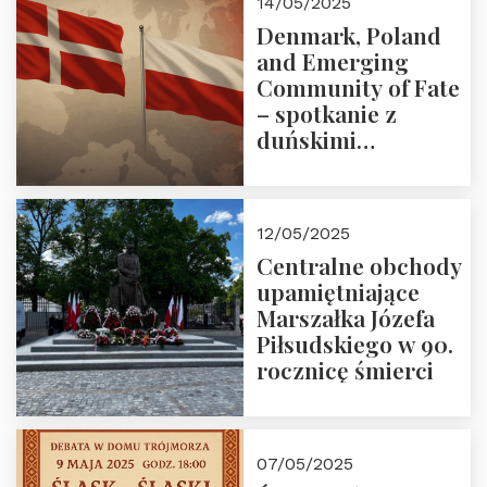
14/05/2025
Denmark, Poland
and Emerging
Community of Fate
– spotkanie z
duńskimi
konserwatystami
młodego pokolenia
w Domu Trójmorza
12/05/2025
Centralne obchody
upamiętniające
Marszałka Józefa
Piłsudskiego w 90.
rocznicę śmierci
07/05/2025