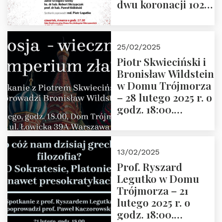
dwu koronacji 1025-
2025” autorstwa
Grzegorza
Górnego, 6 marca
25/02/2025
2025 r. godz. 17:30,
Piotr Skwieciński i
DAW ul. Miodowa
Bronisław Wildstein
17/19
w Domu Trójmorza
– 28 lutego 2025 r. o
godz. 18:00.
Zapraszamy!
13/02/2025
Prof. Ryszard
Legutko w Domu
Trójmorza – 21
lutego 2025 r. o
godz. 18:00.