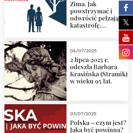
Zima. Jak
powstrzymać i
odwrócić pełzającą
katastrofę.
Zapraszamy na
pierwsze spotkanie
z cyklu “Polska
04/07/2025
Nowego
2 lipca 2025 r.
Ćwierćwiecza”
odeszła Barbara
Krasińska (Stramik)
w wieku 95 lat.
03/07/2025
Polska – czym jest?
Jaka być powinna?