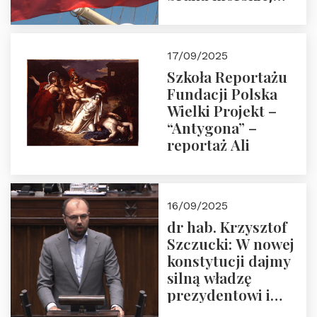
floty handlowej pod
narodową banderą
17/09/2025
Szkoła Reportażu
Fundacji Polska
Wielki Projekt –
“Antygona” –
reportaż Ali
16/09/2025
dr hab. Krzysztof
Szczucki: W nowej
konstytucji dajmy
silną władzę
prezydentowi i
pożegnajmy