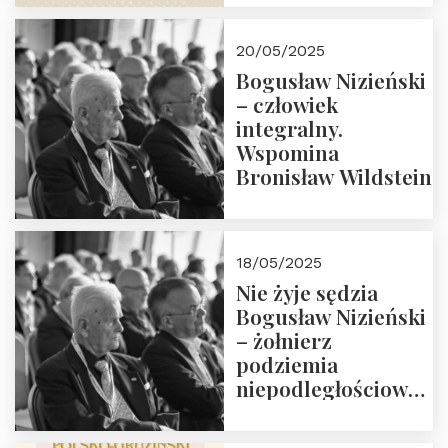
18:00. Zapraszamy!
20/05/2025
Bogusław Nizieński
– człowiek
integralny.
Wspomina
Bronisław Wildstein
18/05/2025
Nie żyje sędzia
Bogusław Nizieński
– żołnierz
podziemia
niepodległościowego
(NOW-AK), Kawaler
Orderu Orła