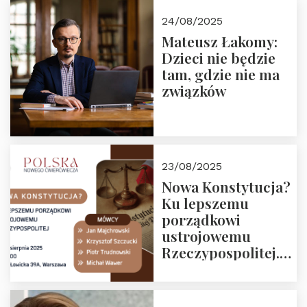
24/08/2025
Mateusz Łakomy:
Dzieci nie będzie
tam, gdzie nie ma
związków
23/08/2025
Nowa Konstytucja?
Ku lepszemu
porządkowi
ustrojowemu
Rzeczypospolitej.
Zapraszamy na
drugie spotkanie z
cyklu “Polska