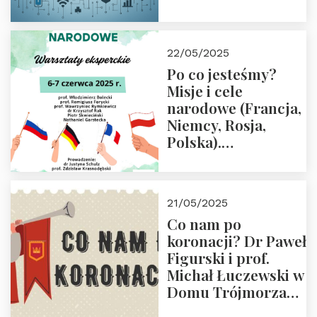
rodziców
22/05/2025
Po co jesteśmy?
Misje i cele
narodowe (Francja,
Niemcy, Rosja,
Polska).
Dwudniowe
eksperckie
warsztaty.
21/05/2025
Zapraszamy do
Co nam po
zapisów.
koronacji? Dr Paweł
Figurski i prof.
Michał Łuczewski w
Domu Trójmorza
30.05.2025 r. godz.