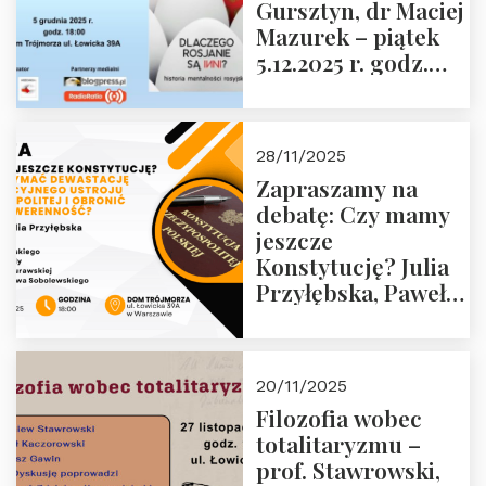
Gursztyn, dr Maciej
Więźniów
Mazurek – piątek
Politycznych PRL o
5.12.2025 r. godz.
godz. 16:00 – 19
18:00 Dom
grudnia 2025 r.
Trójmorza.
28/11/2025
Zapraszamy na
debatę: Czy mamy
jeszcze
Konstytucję? Julia
Przyłębska, Paweł
Jabłoński, Oskar
Kida, Magdalena
Murawska,
20/11/2025
Przemysław
Filozofia wobec
Sobolewski – 4
totalitaryzmu –
grudnia 2025 r.
prof. Stawrowski,
godz. 18:00.