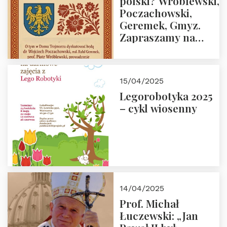
polski? Wróblewski,
Poczachowski,
Geremek, Gmyz.
Zapraszamy na
spotkanie 9 maja
2025 r. o godz. 18:00
do Domu
15/04/2025
Trójmorza.
Legorobotyka 2025
– cykl wiosenny
14/04/2025
Prof. Michał
Łuczewski: „Jan