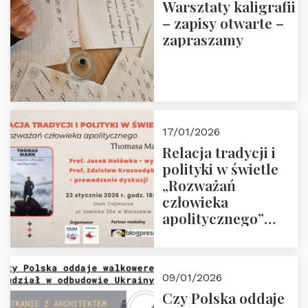
Warsztaty kaligrafii
– zapisy otwarte –
zapraszamy
17/01/2026
Relacja tradycji i
polityki w świetle
„Rozważań
człowieka
apolitycznego”
Manna. Dom
Trójmorza, piątek
23 stycznia 2026 r.,
09/01/2026
godz. 18:00.
Czy Polska oddaje
Zapraszamy!