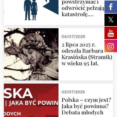
powstrzymać i
odwrócić pełzającą
katastrofę.
Zapraszamy na
pierwsze spotkanie
z cyklu “Polska
04/07/2025
Nowego
2 lipca 2025 r.
Ćwierćwiecza”
odeszła Barbara
Krasińska (Stramik)
w wieku 95 lat.
03/07/2025
Polska – czym jest?
Jaka być powinna?
Debata młodych