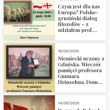
społeczny, członek
Czym jest dla nas
Kapituły Nagrody
Europa? Polsko-
im. Prezydenta
gruziński dialog
Lecha
filozofów – z
Kaczyńskiego.
udziałem prof.
Wielki autorytet.
Mamuki
Beriashvili’ego, prof.
Agnieszki Nogal.
16/05/2025
Dom Trójmorza 23
Niemiecki uczony z
maja 2025 r. godz.
Gdańska. Wieczór
18:00.
pamięci profesora
Gunnara
Heinsohna. Dom
Trójmorza 16 maja
2025 r. godz. 18:00.
Zapraszamy!
14/05/2025