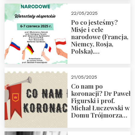
22/05/2025
Po co jesteśmy?
Misje i cele
narodowe (Francja,
Niemcy, Rosja,
Polska).
Dwudniowe
eksperckie
warsztaty.
21/05/2025
Zapraszamy do
Co nam po
zapisów.
koronacji? Dr Paweł
Figurski i prof.
Michał Łuczewski w
Domu Trójmorza
30.05.2025 r. godz.
18:00. Zapraszamy!