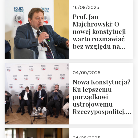
Okrągłego Stołu
16/09/2025
Prof. Jan
Majchrowski: O
nowej konstytucji
warto rozmawiać
bez względu na
rezultat
04/09/2025
Nowa Konstytucja?
Ku lepszemu
porządkowi
ustrojowemu
Rzeczypospolitej.
Zapraszamy do
obejrzenia nagrania
24/08/2025