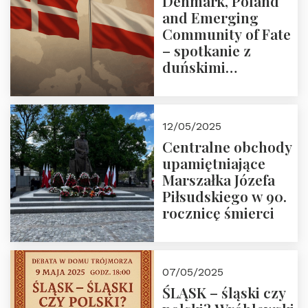
Denmark, Poland
and Emerging
Community of Fate
– spotkanie z
duńskimi
konserwatystami
młodego pokolenia
w Domu Trójmorza
12/05/2025
Centralne obchody
upamiętniające
Marszałka Józefa
Piłsudskiego w 90.
rocznicę śmierci
07/05/2025
ŚLĄSK – śląski czy