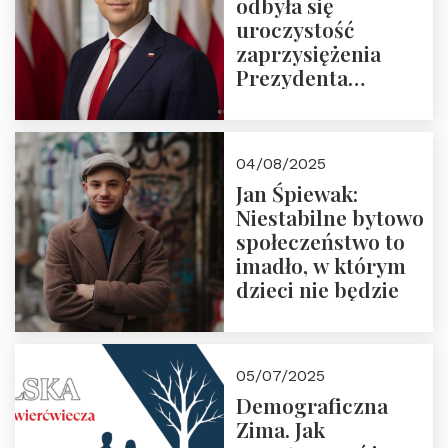
odbyła się
uroczystość
zaprzysiężenia
Prezydenta
Rzeczypospolitej
Polskiej Pana
Karola
04/08/2025
Nawrockiego
Jan Śpiewak:
Niestabilne bytowo
społeczeństwo to
imadło, w którym
dzieci nie będzie
05/07/2025
Demograficzna
Zima. Jak