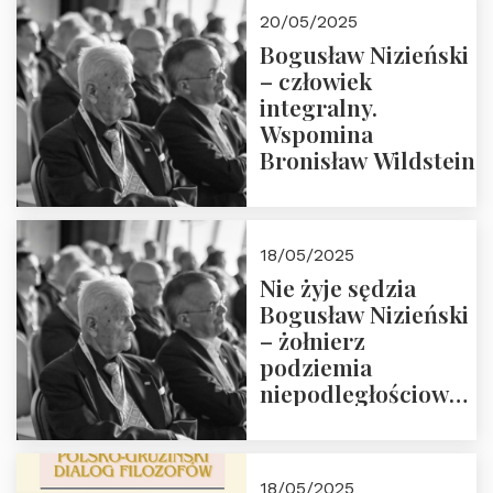
20/05/2025
Bogusław Nizieński
– człowiek
integralny.
Wspomina
Bronisław Wildstein
18/05/2025
Nie żyje sędzia
Bogusław Nizieński
– żołnierz
podziemia
niepodległościowego
(NOW-AK), Kawaler
Orderu Orła
Białego, działacz
18/05/2025