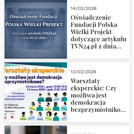
14/02/2026
Oświadczenie
Fundacji Polska
Wielki Projekt
dotyczące artykułu
TVN24.pl z dnia
01.02.2026 r.
13/02/2026
Warsztaty
eksperckie: Czy
możliwa jest
demokracja
bezprzymiotnikowa?
13-14 marca 2026 r.
w Domu Trójmorza.
Zapisz się!