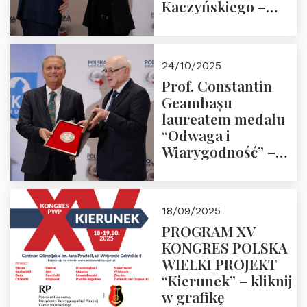
Kaczyńskiego –
Laudacja
24/10/2025
Prof. Constantin
Geambașu
laureatem medalu
“Odwaga i
Wiarygodność” –
Laudacja
18/09/2025
PROGRAM XV
KONGRES POLSKA
WIELKI PROJEKT
“Kierunek” – kliknij
w grafikę