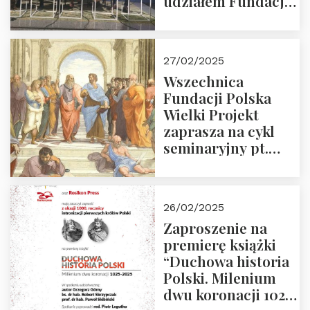
udziałem Fundacji
Polska Wielki
Projekt – 2025 r.
27/02/2025
Wszechnica
Fundacji Polska
Wielki Projekt
zaprasza na cykl
seminaryjny pt.
“Zapomniane
arcydzieła filozofii
europejskiej”
26/02/2025
Zaproszenie na
premierę książki
“Duchowa historia
Polski. Milenium
dwu koronacji 1025-