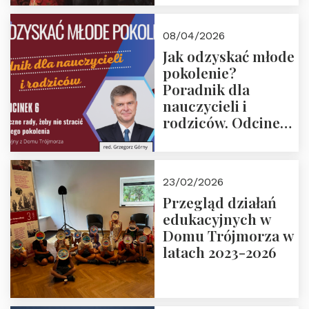
08/04/2026
Jak odzyskać młode
pokolenie?
Poradnik dla
nauczycieli i
rodziców. Odcinek
6. Tranzycja
płciowa jako rytuał
przejścia.
23/02/2026
Rozmawiają red.
Przegląd działań
Grzegorz Górny i
edukacyjnych w
prof. Michał
Domu Trójmorza w
Łuczewski
latach 2023-2026