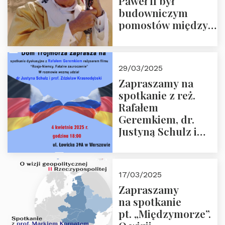
Paweł II był
budowniczym
pomostów między
sprzecznościami”
29/03/2025
Zapraszamy na
spotkanie z reż.
Rafałem
Geremkiem, dr.
Justyną Schulz i
prof. Zdzisławem
Krasnodębskim – 4
kwietnia 2025 r. –
17/03/2025
“Rosja-Niemcy…”
Zapraszamy
na spotkanie
pt. „Międzymorze”.