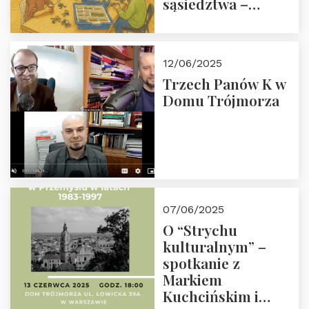
sąsiedztwa –
wesprzyj
społeczno-
edukacyjną misję
12/06/2025
Fundacji
Trzech Panów K w
Domu Trójmorza
07/06/2025
O “Strychu
kulturalnym” –
spotkanie z
Markiem
Kuchcińskim i