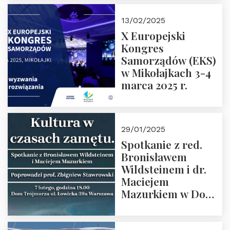
prof. Paweł
Kaczorowski.
13/02/2025
Zapraszamy
X Europejski
Kongres
Samorządów (EKS)
w Mikołajkach 3-4
marca 2025 r.
29/01/2025
Spotkanie z red.
Bronisławem
Wildsteinem i dr.
Maciejem
Mazurkiem w Domu
Trójmorza – 7
lutego 2025 r. o