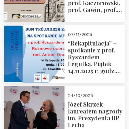
prof. Kaczorowski,
prof. Gawin, prof.
Krasnodębski –
czwartek 27.11.2025
r. godz. 18:00
07/11/2025
“Rekapitulacja” –
spotkanie z prof.
Ryszardem
Legutką. Piątek
14.11.2025 r. godz.
18:00 w Domu
Trójmorza.
Zapraszamy!
24/10/2025
Józef Skrzek
laureatem nagrody
im. Prezydenta RP
Lecha