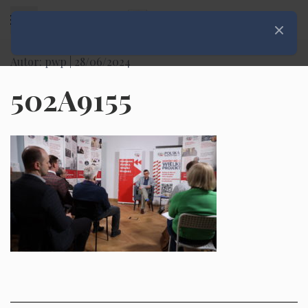
Rozwiń menu
Zamknij
Autor: pwp |
28/06/2024
502A9155