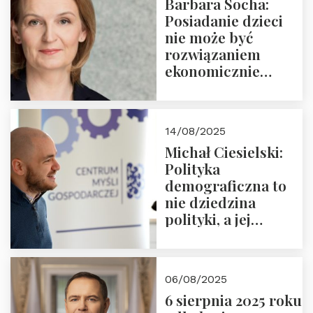
Barbara Socha:
Ćwierćwiecza”
Posiadanie dzieci
nie może być
rozwiązaniem
ekonomicznie
nieracjonalnym
14/08/2025
Michał Ciesielski:
Polityka
demograficzna to
nie dziedzina
polityki, a jej
wymiar
06/08/2025
6 sierpnia 2025 roku