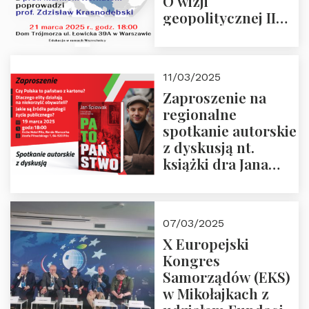
O wizji
geopolitycznej II
Rzeczypospolitej –
21.03.2025 r. o godz.
18:00 – prof. Kornat
11/03/2025
i prof.
Zaproszenie na
Krasnodębski
regionalne
spotkanie autorskie
z dyskusją nt.
książki dra Jana
Śpiewaka
“Patopaństwo”
07/03/2025
X Europejski
Kongres
Samorządów (EKS)
w Mikołajkach z