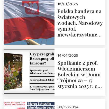
godz. 18:00.
15/01/2025
Prowadzi prof.
Polska bandera na
Zbigniew
światowych
Stawrowski
wodach. Narodowy
symbol,
niewykorzystane
możliwości i
wyzwania
przyszłości
14/01/2025
Spotkanie z prof.
Włodzimierzem
Boleckim w Domu
Trójmorza – 17
stycznia 2025 r. o
godz. 18:00.
Prowadzi red. Jakub
Moroz
08/12/2024