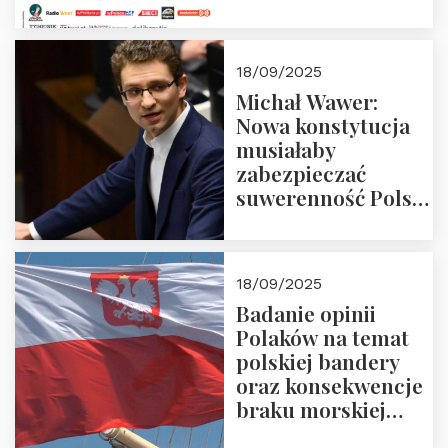
18/09/2025
Michał Wawer:
Nowa konstytucja
musiałaby
zabezpieczać
suwerenność Polski
i stanowić wyraz
jedności narodowej
18/09/2025
Badanie opinii
Polaków na temat
polskiej bandery
oraz konsekwencje
braku morskiej
floty handlowej pod