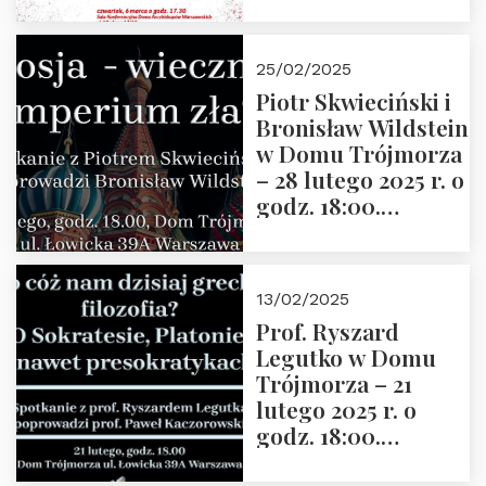
2025” autorstwa
Grzegorza
Górnego, 6 marca
25/02/2025
2025 r. godz. 17:30,
Piotr Skwieciński i
DAW ul. Miodowa
Bronisław Wildstein
17/19
w Domu Trójmorza
– 28 lutego 2025 r. o
godz. 18:00.
Zapraszamy!
13/02/2025
Prof. Ryszard
Legutko w Domu
Trójmorza – 21
lutego 2025 r. o
godz. 18:00.
Spotkanie prowadzi