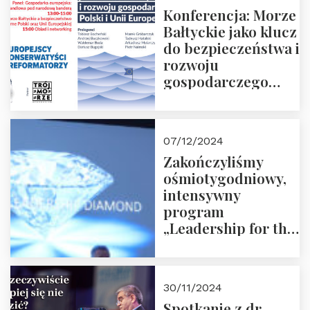
Konferencja: Morze
Bałtyckie jako klucz
do bezpieczeństwa i
rozwoju
gospodarczego
Polski i Unii
Europejskiej –
13.12.2024 r.
07/12/2024
ZAPRASZAMY
Zakończyliśmy
ośmiotygodniowy,
intensywny
program
„Leadership for the
Future” 18.10.2024 r.
– 07.12.2024 r.
30/11/2024
Spotkanie z dr.