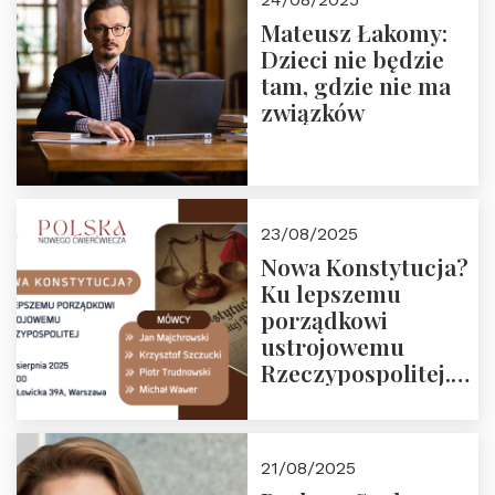
Mateusz Łakomy:
Dzieci nie będzie
tam, gdzie nie ma
związków
23/08/2025
Nowa Konstytucja?
Ku lepszemu
porządkowi
ustrojowemu
Rzeczypospolitej.
Zapraszamy na
drugie spotkanie z
cyklu “Polska
21/08/2025
Nowego