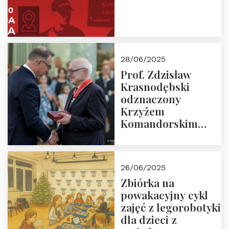
28/06/2025
Prof. Zdzisław
Krasnodębski
odznaczony
Krzyżem
Komandorskim
Orderu Odrodzenia
Polski
26/06/2025
Zbiórka na
powakacyjny cykl
zajęć z legorobotyki
dla dzieci z