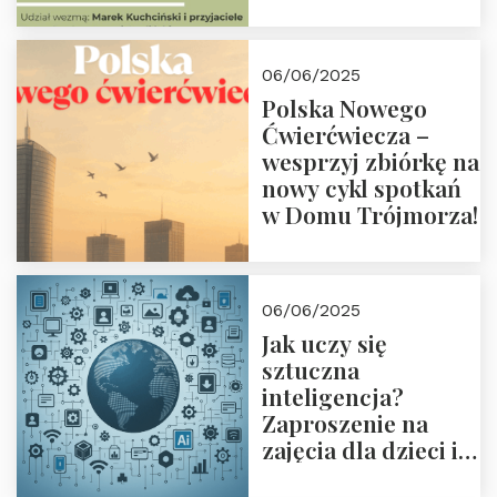
przyjaciółmi.
Zapraszamy 13
czerwca 2025 r. o
06/06/2025
18:00
Polska Nowego
Ćwierćwiecza –
wesprzyj zbiórkę na
nowy cykl spotkań
w Domu Trójmorza!
06/06/2025
Jak uczy się
sztuczna
inteligencja?
Zaproszenie na
zajęcia dla dzieci i
rodziców