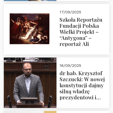
narodową banderą
17/09/2025
Szkoła Reportażu
Fundacji Polska
Wielki Projekt –
“Antygona” –
reportaż Ali
16/09/2025
dr hab. Krzysztof
Szczucki: W nowej
konstytucji dajmy
silną władzę
prezydentowi i
pożegnajmy
dziedzictwo