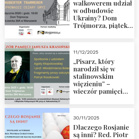
walkowerem udział
w odbudowie
Ukrainy? Dom
Trójmorza, piątek
16 stycznia 2026 r.,
godz. 18:00.
Zapraszamy!
11/12/2025
„Pisarz, który
narodził się w
stalinowskim
więzieniu” –
wieczór pamięci
Janusza
Krasińskiego o
godz. 18:00 oraz
30/11/2025
zwiedzanie
Dlaczego Rosjanie
Muzeum Żołnierzy
są inni? Red. Piotr
Wyklętych i