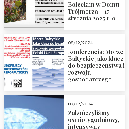
Boleckim w Domu
Trójmorza – 17
stycznia 2025 r. o
godz. 18:00.
Prowadzi red. Jakub
Moroz
08/12/2024
Konferencja: Morze
Bałtyckie jako klucz
do bezpieczeństwa i
rozwoju
gospodarczego
Polski i Unii
Europejskiej –
13.12.2024 r.
07/12/2024
ZAPRASZAMY
Zakończyliśmy
ośmiotygodniowy,
intensywny