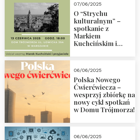
07/06/2025
O “Strychu
kulturalnym” –
spotkanie z
Markiem
Kuchcińskim i
przyjaciółmi.
Zapraszamy 13
czerwca 2025 r. o
06/06/2025
18:00
Polska Nowego
Ćwierćwiecza –
wesprzyj zbiórkę na
nowy cykl spotkań
w Domu Trójmorza!
06/06/2025