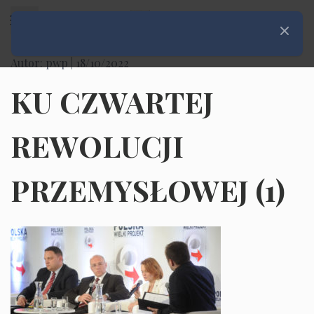
Rozwiń menu
Zamknij
Autor: pwp |
18/10/2022
KU CZWARTEJ
REWOLUCJI
PRZEMYSŁOWEJ (1)