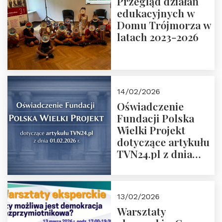
Przegląd działań
Grzegorz Górny i
edukacyjnych w
prof. Michał
Domu Trójmorza w
Łuczewski
latach 2023-2026
14/02/2026
Oświadczenie
Fundacji Polska
Wielki Projekt
dotyczące artykułu
TVN24.pl z dnia
01.02.2026 r.
13/02/2026
Warsztaty