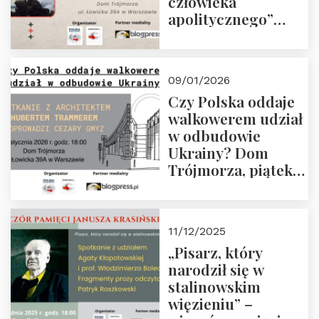
człowieka
apolitycznego”
Manna. Dom
Trójmorza, piątek
23 stycznia 2026 r.,
09/01/2026
godz. 18:00.
Czy Polska oddaje
Zapraszamy!
walkowerem udział
w odbudowie
Ukrainy? Dom
Trójmorza, piątek
16 stycznia 2026 r.,
godz. 18:00.
Zapraszamy!
11/12/2025
„Pisarz, który
narodził się w
stalinowskim
więzieniu” –