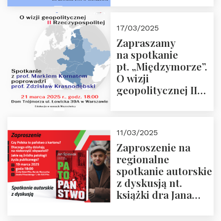
Krasnodębskim – 4
kwietnia 2025 r. –
17/03/2025
“Rosja-Niemcy…”
Zapraszamy
na spotkanie
pt. „Międzymorze”.
O wizji
geopolitycznej II
Rzeczypospolitej –
21.03.2025 r. o godz.
18:00 – prof. Kornat
11/03/2025
i prof.
Zaproszenie na
Krasnodębski
regionalne
spotkanie autorskie
z dyskusją nt.
książki dra Jana
Śpiewaka
“Patopaństwo”