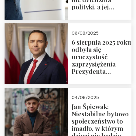
polityki, a jej
wymiar
06/08/2025
6 sierpnia 2025 roku
odbyła się
uroczystość
zaprzysiężenia
Prezydenta
Rzeczypospolitej
Polskiej Pana
Karola
04/08/2025
Nawrockiego
Jan Śpiewak:
Niestabilne bytowo
społeczeństwo to
imadło, w którym
dzieci nie będzie