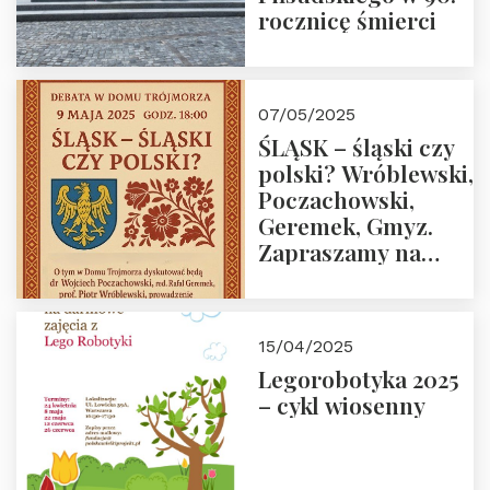
rocznicę śmierci
07/05/2025
ŚLĄSK – śląski czy
polski? Wróblewski,
Poczachowski,
Geremek, Gmyz.
Zapraszamy na
spotkanie 9 maja
2025 r. o godz. 18:00
do Domu
15/04/2025
Trójmorza.
Legorobotyka 2025
– cykl wiosenny