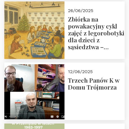
26/06/2025
Zbiórka na
powakacyjny cykl
zajęć z legorobotyki
dla dzieci z
sąsiedztwa –
wesprzyj
społeczno-
edukacyjną misję
12/06/2025
Fundacji
Trzech Panów K w
Domu Trójmorza