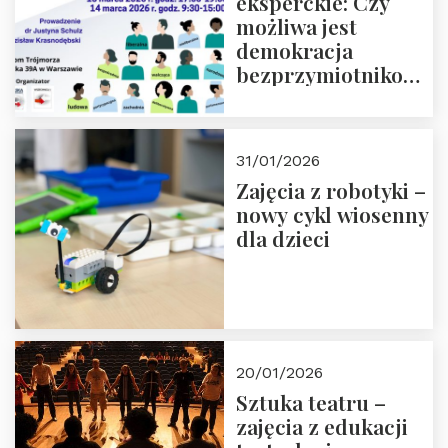
eksperckie: Czy
możliwa jest
demokracja
bezprzymiotnikowa?
13-14 marca 2026 r.
w Domu Trójmorza.
Zapisz się!
31/01/2026
Zajęcia z robotyki –
nowy cykl wiosenny
dla dzieci
20/01/2026
Sztuka teatru –
zajęcia z edukacji