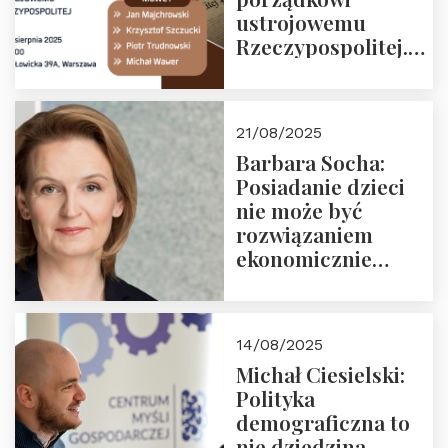
ustrojowemu
Rzeczypospolitej.
Zapraszamy na
drugie spotkanie z
cyklu “Polska
21/08/2025
Nowego
Barbara Socha:
Ćwierćwiecza”
Posiadanie dzieci
nie może być
rozwiązaniem
ekonomicznie
nieracjonalnym
14/08/2025
Michał Ciesielski:
Polityka
demograficzna to
nie dziedzina