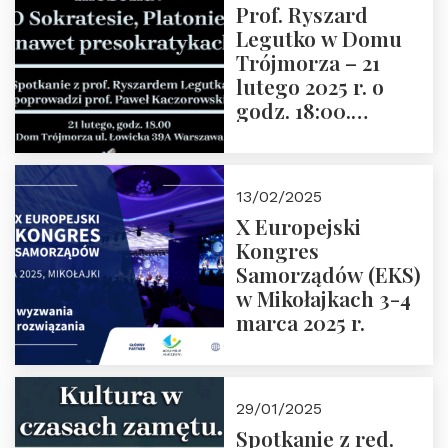
Prof. Ryszard
Legutko w Domu
Trójmorza – 21
lutego 2025 r. o
godz. 18:00.
Spotkanie prowadzi
prof. Paweł
Kaczorowski.
13/02/2025
Zapraszamy
X Europejski
Kongres
Samorządów (EKS)
w Mikołajkach 3-4
marca 2025 r.
29/01/2025
Spotkanie z red.