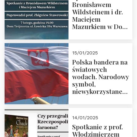
Bronisławem
Wildsteinem i dr.
Maciejem
Mazurkiem w Domu
Trójmorza – 7
lutego 2025 r. o
godz. 18:00.
15/01/2025
Prowadzi prof.
Polska bandera na
Zbigniew
światowych
Stawrowski
wodach. Narodowy
symbol,
niewykorzystane
możliwości i
wyzwania
przyszłości
14/01/2025
Spotkanie z prof.
Włodzimierzem