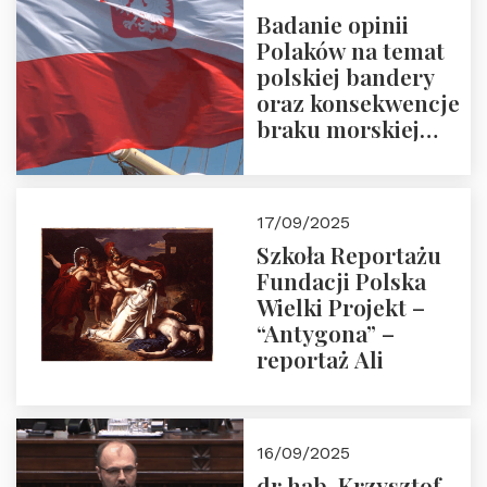
Badanie opinii
Polaków na temat
polskiej bandery
oraz konsekwencje
braku morskiej
floty handlowej pod
narodową banderą
17/09/2025
Szkoła Reportażu
Fundacji Polska
Wielki Projekt –
“Antygona” –
reportaż Ali
16/09/2025
dr hab. Krzysztof