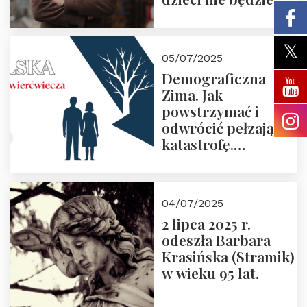
05/07/2025
Demograficzna
Zima. Jak
powstrzymać i
odwrócić pełzającą
katastrofę.
Zapraszamy na
pierwsze spotkanie
z cyklu “Polska
04/07/2025
Nowego
2 lipca 2025 r.
Ćwierćwiecza”
odeszła Barbara
Krasińska (Stramik)
w wieku 95 lat.