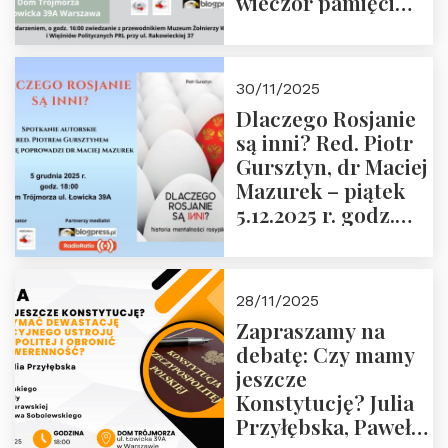
wieczór pamięci
Janusza
Krasińskiego o
godz. 18:00 oraz
30/11/2025
zwiedzanie
Dlaczego Rosjanie
Muzeum Żołnierzy
są inni? Red. Piotr
Wyklętych i
Gursztyn, dr Maciej
Więźniów
Mazurek – piątek
Politycznych PRL o
5.12.2025 r. godz.
godz. 16:00 – 19
18:00 Dom
grudnia 2025 r.
Trójmorza.
28/11/2025
Zapraszamy na
debatę: Czy mamy
jeszcze
Konstytucję? Julia
Przyłębska, Paweł