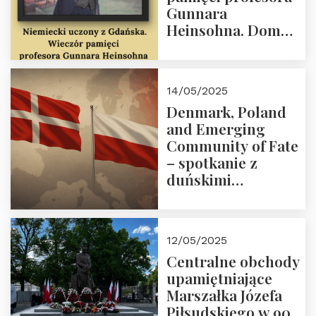
Gunnara
Heinsohna. Dom
Trójmorza 16 maja
2025 r. godz. 18:00.
Zapraszamy!
14/05/2025
Denmark, Poland
and Emerging
Community of Fate
– spotkanie z
duńskimi
konserwatystami
młodego pokolenia
w Domu Trójmorza
12/05/2025
Centralne obchody
upamiętniające
Marszałka Józefa
Piłsudskiego w 90.