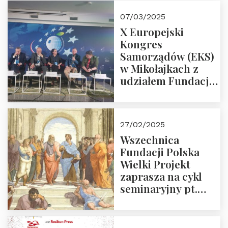
07/03/2025
X Europejski
Kongres
Samorządów (EKS)
w Mikołajkach z
udziałem Fundacji
Polska Wielki
Projekt – 2025 r.
27/02/2025
Wszechnica
Fundacji Polska
Wielki Projekt
zaprasza na cykl
seminaryjny pt.
“Zapomniane
arcydzieła filozofii
europejskiej”