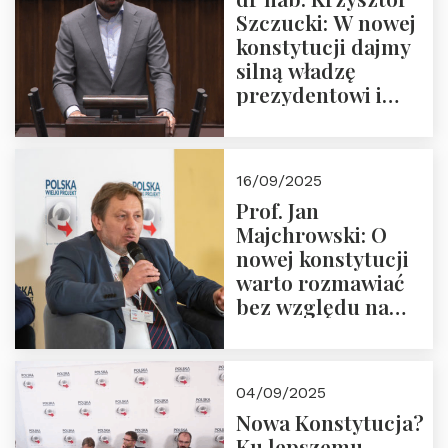
Szczucki: W nowej
konstytucji dajmy
silną władzę
prezydentowi i
pożegnajmy
dziedzictwo
Okrągłego Stołu
16/09/2025
Prof. Jan
Majchrowski: O
nowej konstytucji
warto rozmawiać
bez względu na
rezultat
04/09/2025
Nowa Konstytucja?
Ku lepszemu