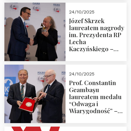
Trójmorza.
Zapraszamy!
24/10/2025
Józef Skrzek
laureatem nagrody
im. Prezydenta RP
Lecha
Kaczyńskiego –
Laudacja
24/10/2025
Prof. Constantin
Geambașu
laureatem medalu
“Odwaga i
Wiarygodność” –
Laudacja