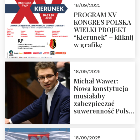
18/09/2025
PROGRAM XV
KONGRES POLSKA
WIELKI PROJEKT
“Kierunek” – kliknij
w grafikę
18/09/2025
Michał Wawer:
Nowa konstytucja
musiałaby
zabezpieczać
suwerenność Polski
i stanowić wyraz
jedności narodowej
18/09/2025