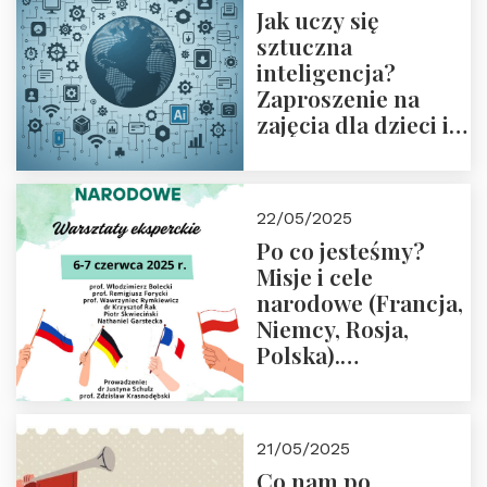
Jak uczy się
sztuczna
inteligencja?
Zaproszenie na
zajęcia dla dzieci i
rodziców
22/05/2025
Po co jesteśmy?
Misje i cele
narodowe (Francja,
Niemcy, Rosja,
Polska).
Dwudniowe
eksperckie
warsztaty.
21/05/2025
Zapraszamy do
Co nam po
zapisów.