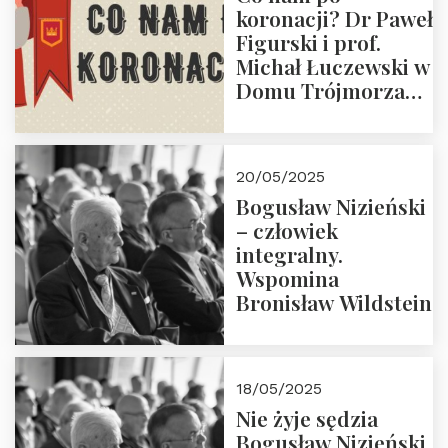
koronacji? Dr Paweł
Figurski i prof.
Michał Łuczewski w
Domu Trójmorza
30.05.2025 r. godz.
18:00. Zapraszamy!
20/05/2025
Bogusław Nizieński
– człowiek
integralny.
Wspomina
Bronisław Wildstein
18/05/2025
Nie żyje sędzia
Bogusław Nizieński