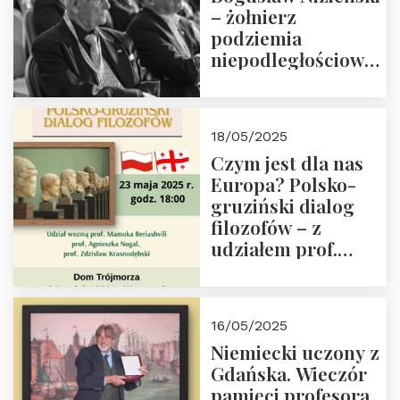
– żołnierz
podziemia
niepodległościowego
(NOW-AK), Kawaler
Orderu Orła
Białego, działacz
18/05/2025
społeczny, członek
Czym jest dla nas
Kapituły Nagrody
Europa? Polsko-
im. Prezydenta
gruziński dialog
Lecha
filozofów – z
Kaczyńskiego.
udziałem prof.
Wielki autorytet.
Mamuki
Beriashvili’ego, prof.
Agnieszki Nogal.
16/05/2025
Dom Trójmorza 23
Niemiecki uczony z
maja 2025 r. godz.
Gdańska. Wieczór
18:00.
pamięci profesora