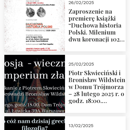
26/02/2025
Zaproszenie na
premierę książki
“Duchowa historia
Polski. Milenium
dwu koronacji 1025-
2025” autorstwa
Grzegorza
Górnego, 6 marca
25/02/2025
2025 r. godz. 17:30,
Piotr Skwieciński i
DAW ul. Miodowa
Bronisław Wildstein
17/19
w Domu Trójmorza
– 28 lutego 2025 r. o
godz. 18:00.
Zapraszamy!
13/02/2025