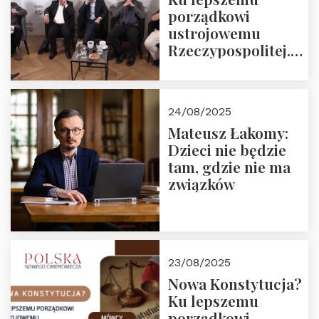
porządkowi
ustrojowemu
Rzeczypospolitej.
Zapraszamy do
obejrzenia nagrania
24/08/2025
Mateusz Łakomy:
Dzieci nie będzie
tam, gdzie nie ma
związków
23/08/2025
Nowa Konstytucja?
Ku lepszemu
porządkowi