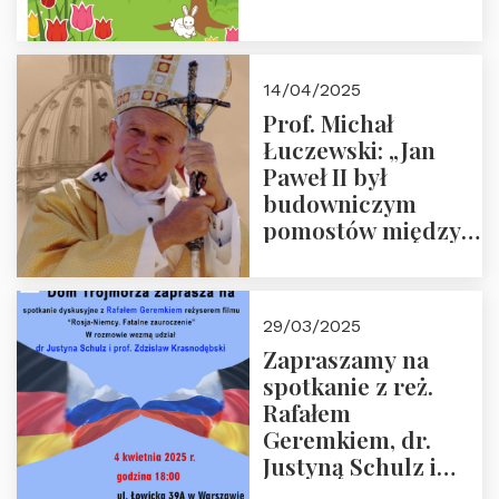
14/04/2025
Prof. Michał
Łuczewski: „Jan
Paweł II był
budowniczym
pomostów między
sprzecznościami”
29/03/2025
Zapraszamy na
spotkanie z reż.
Rafałem
Geremkiem, dr.
Justyną Schulz i
prof. Zdzisławem