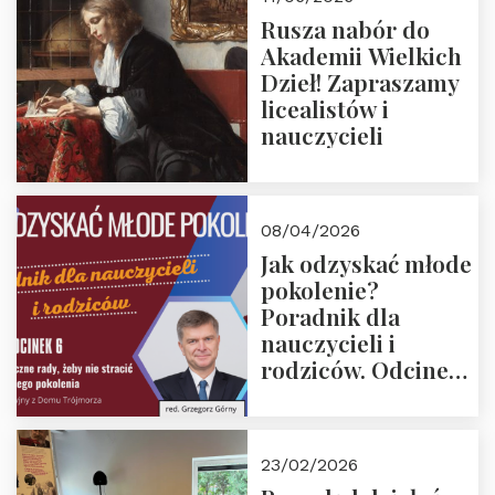
Rusza nabór do
Akademii Wielkich
Dzieł! Zapraszamy
licealistów i
nauczycieli
08/04/2026
Jak odzyskać młode
pokolenie?
Poradnik dla
nauczycieli i
rodziców. Odcinek
6. Tranzycja
płciowa jako rytuał
przejścia.
23/02/2026
Rozmawiają red.