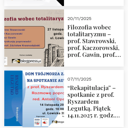
Jabłoński, Oskar
Kida, Magdalena
Murawska,
20/11/2025
Przemysław
Filozofia wobec
Sobolewski – 4
totalitaryzmu –
grudnia 2025 r.
prof. Stawrowski,
godz. 18:00.
prof. Kaczorowski,
prof. Gawin, prof.
Krasnodębski –
czwartek 27.11.2025
r. godz. 18:00
07/11/2025
“Rekapitulacja” –
spotkanie z prof.
Ryszardem
Legutką. Piątek
14.11.2025 r. godz.
18:00 w Domu