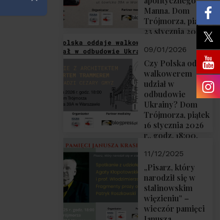
apolitycznego”
Zamknij
Manna. Dom
Trójmorza, piątek
23 stycznia 2026
r., godz. 18:00.
09/01/2026
Zapraszamy!
Czy Polska oddaje
walkowerem
udział w
odbudowie
Ukrainy? Dom
Trójmorza, piątek
16 stycznia 2026
r., godz. 18:00.
Zapraszamy!
11/12/2025
„Pisarz, który
narodził się w
stalinowskim
więzieniu” –
wieczór pamięci
Janusza