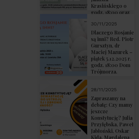
Krasińskiego o
godz. 18:00 oraz
zwiedzanie
30/11/2025
Muzeum
Żołnierzy
Dlaczego Rosjanie
Wyklętych i
są inni? Red. Piotr
Więźniów
Gursztyn, dr
Politycznych PRL
Maciej Mazurek –
o godz. 16:00 – 19
piątek 5.12.2025 r.
grudnia 2025 r.
godz. 18:00 Dom
Trójmorza.
28/11/2025
Zapraszamy na
debatę: Czy mamy
jeszcze
Konstytucję? Julia
Przyłębska, Paweł
Jabłoński, Oskar
Kida, Magdalena