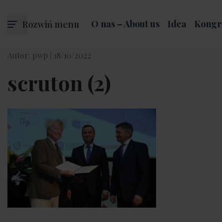
Rozwiń menu
O nas – About us
Idea
Kongr
Autor: pwp |
18/10/2022
scruton (2)