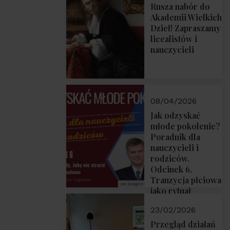
Rusza nabór do
Akademii Wielkich
Dzieł! Zapraszamy
licealistów i
nauczycieli
08/04/2026
Jak odzyskać
młode pokolenie?
Poradnik dla
nauczycieli i
rodziców.
Odcinek 6.
Tranzycja płciowa
jako rytuał
przejścia.
23/02/2026
Rozmawiają red.
Grzegorz Górny i
Przegląd działań