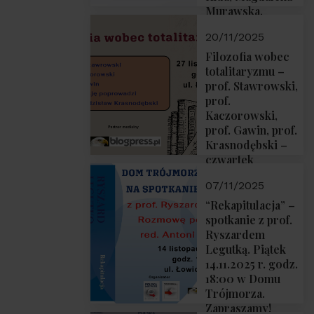
Murawska,
Przemysław
20/11/2025
Sobolewski – 4
grudnia 2025 r.
Filozofia wobec
godz. 18:00.
totalitaryzmu –
prof. Stawrowski,
prof.
Kaczorowski,
prof. Gawin, prof.
Krasnodębski –
czwartek
27.11.2025 r. godz.
07/11/2025
18:00
“Rekapitulacja” –
spotkanie z prof.
Ryszardem
Legutką. Piątek
14.11.2025 r. godz.
18:00 w Domu
Trójmorza.
Zapraszamy!