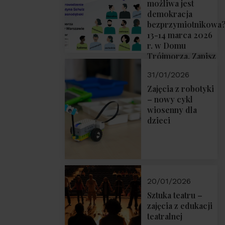
możliwa jest
demokracja
bezprzymiotnikowa
13-14 marca 2026
r. w Domu
Trójmorza. Zapisz
się!
31/01/2026
Zajęcia z robotyki
– nowy cykl
wiosenny dla
dzieci
20/01/2026
Sztuka teatru –
zajęcia z edukacji
teatralnej