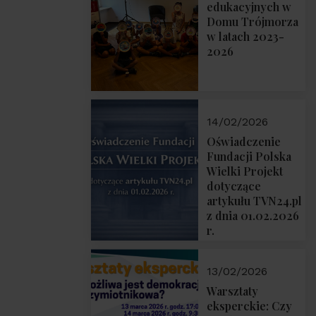
prof. Michał
edukacyjnych w
Łuczewski
Domu Trójmorza
w latach 2023-
2026
14/02/2026
Oświadczenie
Fundacji Polska
Wielki Projekt
dotyczące
artykułu TVN24.pl
z dnia 01.02.2026
r.
13/02/2026
Warsztaty
eksperckie: Czy