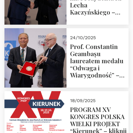
Lecha
Kaczyńskiego –
Laudacja
24/10/2025
Prof. Constantin
Geambașu
laureatem medalu
“Odwaga i
Wiarygodność” –
Laudacja
18/09/2025
PROGRAM XV
KONGRES POLSKA
WIELKI PROJEKT
“Kierunek” – kliknij