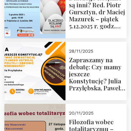
są inni? Red. Piotr
Wyklętych i
Gursztyn, dr Maciej
Więźniów
Mazurek – piątek
Politycznych PRL o
5.12.2025 r. godz.
godz. 16:00 – 19
18:00 Dom
grudnia 2025 r.
Trójmorza.
28/11/2025
Zapraszamy na
debatę: Czy mamy
jeszcze
Konstytucję? Julia
Przyłębska, Paweł
Jabłoński, Oskar
Kida, Magdalena
Murawska,
20/11/2025
Przemysław
Filozofia wobec
Sobolewski – 4
totalitaryzmu –
grudnia 2025 r.