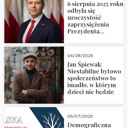
6 sierpnia 2025 roku
odbyła się
uroczystość
zaprzysiężenia
Prezydenta
Rzeczypospolitej
Polskiej Pana
Karola
04/08/2025
Nawrockiego
Jan Śpiewak:
Niestabilne bytowo
społeczeństwo to
imadło, w którym
dzieci nie będzie
05/07/2025
Demograficzna