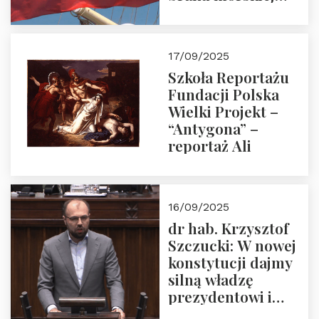
floty handlowej pod
narodową banderą
17/09/2025
Szkoła Reportażu
Fundacji Polska
Wielki Projekt –
“Antygona” –
reportaż Ali
16/09/2025
dr hab. Krzysztof
Szczucki: W nowej
konstytucji dajmy
silną władzę
prezydentowi i
pożegnajmy