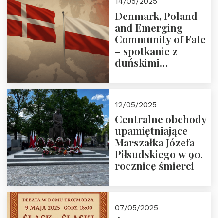
14/05/2025
Denmark, Poland
and Emerging
Community of Fate
– spotkanie z
duńskimi
konserwatystami
młodego pokolenia
w Domu Trójmorza
12/05/2025
Centralne obchody
upamiętniające
Marszałka Józefa
Piłsudskiego w 90.
rocznicę śmierci
07/05/2025