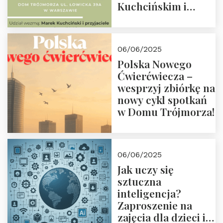
Kuchcińskim i
przyjaciółmi.
Zapraszamy 13
czerwca 2025 r. o
06/06/2025
18:00
Polska Nowego
Ćwierćwiecza –
wesprzyj zbiórkę na
nowy cykl spotkań
w Domu Trójmorza!
06/06/2025
Jak uczy się
sztuczna
inteligencja?
Zaproszenie na
zajęcia dla dzieci i