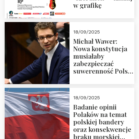
w grafikę
18/09/2025
Michał Wawer:
Nowa konstytucja
musiałaby
zabezpieczać
suwerenność Polski
i stanowić wyraz
jedności narodowej
18/09/2025
Badanie opinii
Polaków na temat
polskiej bandery
oraz konsekwencje
braku morskiej