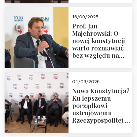
dziedzictwo
Okrągłego Stołu
16/09/2025
Prof. Jan
Majchrowski: O
nowej konstytucji
warto rozmawiać
bez względu na
rezultat
04/09/2025
Nowa Konstytucja?
Ku lepszemu
porządkowi
ustrojowemu
Rzeczypospolitej.
Zapraszamy do
obejrzenia nagrania