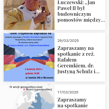
Łuczewski: „Jan
Paweł II był
budowniczym
pomostów między
sprzecznościami”
29/03/2025
Zapraszamy na
spotkanie z reż.
Rafałem
Geremkiem, dr.
Justyną Schulz i
prof. Zdzisławem
Krasnodębskim – 4
kwietnia 2025 r. –
17/03/2025
“Rosja-Niemcy…”
Zapraszamy
na spotkanie