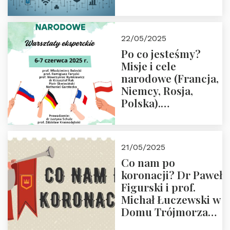
rodziców
22/05/2025
Po co jesteśmy?
Misje i cele
narodowe (Francja,
Niemcy, Rosja,
Polska).
Dwudniowe
eksperckie
warsztaty.
21/05/2025
Zapraszamy do
Co nam po
zapisów.
koronacji? Dr Paweł
Figurski i prof.
Michał Łuczewski w
Domu Trójmorza
30.05.2025 r. godz.