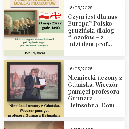
Białego, działacz
18/05/2025
społeczny, członek
Czym jest dla nas
Kapituły Nagrody
Europa? Polsko-
im. Prezydenta
gruziński dialog
Lecha
filozofów – z
Kaczyńskiego.
udziałem prof.
Wielki autorytet.
Mamuki
Beriashvili’ego, prof.
Agnieszki Nogal.
16/05/2025
Dom Trójmorza 23
Niemiecki uczony z
maja 2025 r. godz.
Gdańska. Wieczór
18:00.
pamięci profesora
Gunnara
Heinsohna. Dom
Trójmorza 16 maja
2025 r. godz. 18:00.
Zapraszamy!