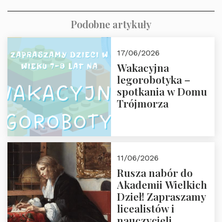
Podobne artykuły
17/06/2026
Wakacyjna
legorobotyka –
spotkania w Domu
Trójmorza
11/06/2026
Rusza nabór do
Akademii Wielkich
Dzieł! Zapraszamy
licealistów i
nauczycieli