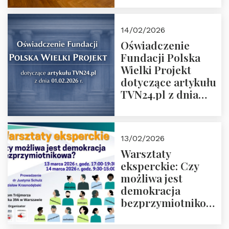
14/02/2026
Oświadczenie
Fundacji Polska
Wielki Projekt
dotyczące artykułu
TVN24.pl z dnia
01.02.2026 r.
13/02/2026
Warsztaty
eksperckie: Czy
możliwa jest
demokracja
bezprzymiotnikowa?
13-14 marca 2026 r.
w Domu Trójmorza.