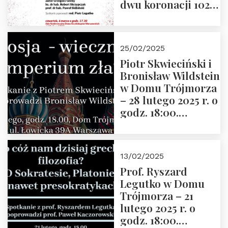
dwu koronacji 1025-
2025” autorstwa
Grzegorza
Górnego, 6 marca
25/02/2025
2025 r. godz. 17:30,
Piotr Skwieciński i
DAW ul. Miodowa
Bronisław Wildstein
17/19
w Domu Trójmorza
– 28 lutego 2025 r. o
godz. 18:00.
Zapraszamy!
13/02/2025
Prof. Ryszard
Legutko w Domu
Trójmorza – 21
lutego 2025 r. o
godz. 18:00.