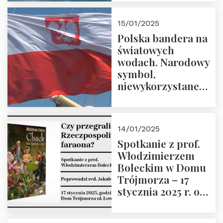
lutego 2025 r. o
godz. 18:00.
15/01/2025
Prowadzi prof.
Polska bandera na
Zbigniew
światowych
Stawrowski
wodach. Narodowy
symbol,
niewykorzystane
możliwości i
wyzwania
przyszłości
14/01/2025
Spotkanie z prof.
Włodzimierzem
Boleckim w Domu
Trójmorza – 17
stycznia 2025 r. o
godz. 18:00.
Prowadzi red. Jakub