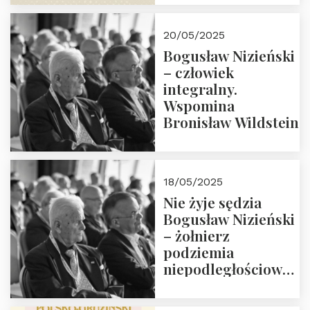
18:00. Zapraszamy!
20/05/2025
Bogusław Nizieński
– człowiek
integralny.
Wspomina
Bronisław Wildstein
18/05/2025
Nie żyje sędzia
Bogusław Nizieński
– żołnierz
podziemia
niepodległościowego
(NOW-AK), Kawaler
Orderu Orła