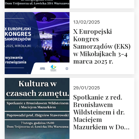
Spotkanie prowadzi
prof. Paweł
Kaczorowski.
13/02/2025
Zapraszamy
X Europejski
Kongres
Samorządów (EKS)
w Mikołajkach 3-4
marca 2025 r.
29/01/2025
Spotkanie z red.
Bronisławem
Wildsteinem i dr.
Maciejem
Mazurkiem w Domu
Trójmorza – 7