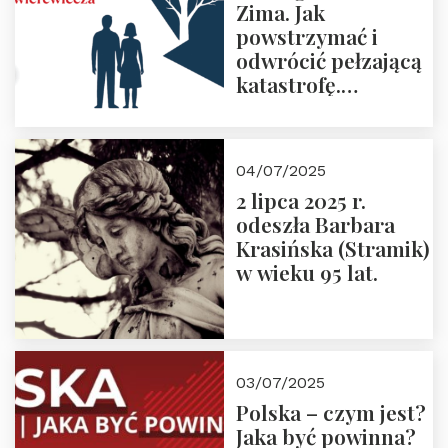
Zima. Jak
powstrzymać i
odwrócić pełzającą
katastrofę.
Zapraszamy na
pierwsze spotkanie
z cyklu “Polska
04/07/2025
Nowego
2 lipca 2025 r.
Ćwierćwiecza”
odeszła Barbara
Krasińska (Stramik)
w wieku 95 lat.
03/07/2025
Polska – czym jest?
Jaka być powinna?