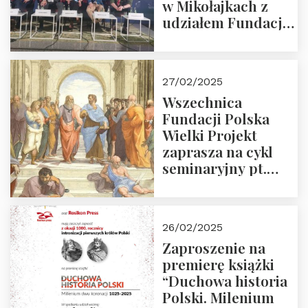
w Mikołajkach z
udziałem Fundacji
Polska Wielki
Projekt – 2025 r.
27/02/2025
Wszechnica
Fundacji Polska
Wielki Projekt
zaprasza na cykl
seminaryjny pt.
“Zapomniane
arcydzieła filozofii
europejskiej”
26/02/2025
Zaproszenie na
premierę książki
“Duchowa historia
Polski. Milenium