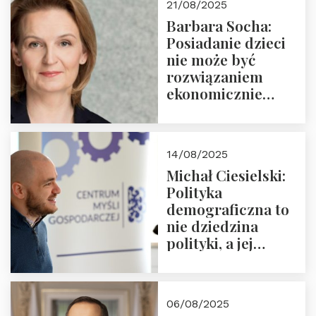
21/08/2025
Nowego
Barbara Socha:
Ćwierćwiecza”
Posiadanie dzieci
nie może być
rozwiązaniem
ekonomicznie
nieracjonalnym
14/08/2025
Michał Ciesielski:
Polityka
demograficzna to
nie dziedzina
polityki, a jej
wymiar
06/08/2025