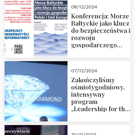
Moroz
08/12/2024
Konferencja: Morze
Bałtyckie jako klucz
do bezpieczeństwa i
rozwoju
gospodarczego
Polski i Unii
Europejskiej –
13.12.2024 r.
07/12/2024
ZAPRASZAMY
Zakończyliśmy
ośmiotygodniowy,
intensywny
program
„Leadership for the
Future” 18.10.2024 r.
– 07.12.2024 r.
30/11/2024