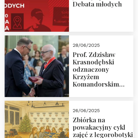
Debata młodych
28/06/2025
Prof. Zdzisław
Krasnodębski
odznaczony
Krzyżem
Komandorskim
Orderu Odrodzenia
Polski
26/06/2025
Zbiórka na
powakacyjny cykl
zajęć z legorobotyki