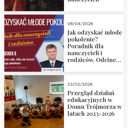
08/04/2026
Jak odzyskać młode
pokolenie?
Poradnik dla
nauczycieli i
rodziców. Odcinek
6. Tranzycja
płciowa jako rytuał
przejścia.
23/02/2026
Rozmawiają red.
Przegląd działań
Grzegorz Górny i
edukacyjnych w
prof. Michał
Domu Trójmorza w
Łuczewski
latach 2023-2026