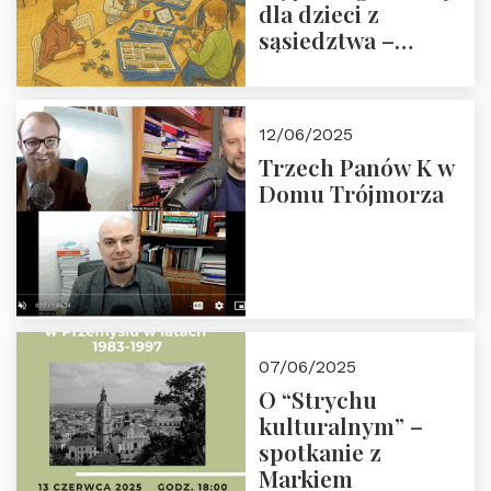
dla dzieci z
sąsiedztwa –
wesprzyj
społeczno-
edukacyjną misję
12/06/2025
Fundacji
Trzech Panów K w
Domu Trójmorza
07/06/2025
O “Strychu
kulturalnym” –
spotkanie z
Markiem