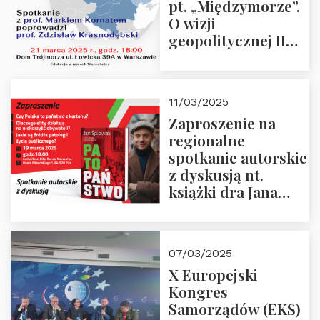
pt. „Międzymorze”.
O wizji
geopolitycznej II
Rzeczypospolitej –
21.03.2025 r. o godz.
18:00 – prof. Kornat
11/03/2025
i prof.
Zaproszenie na
Krasnodębski
regionalne
spotkanie autorskie
z dyskusją nt.
książki dra Jana
Śpiewaka
“Patopaństwo”
07/03/2025
X Europejski
Kongres
Samorządów (EKS)