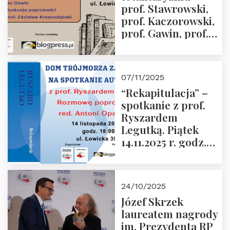
prof. Stawrowski,
godz. 18:00.
prof. Kaczorowski,
prof. Gawin, prof.
Krasnodębski –
czwartek 27.11.2025
r. godz. 18:00
07/11/2025
“Rekapitulacja” –
spotkanie z prof.
Ryszardem
Legutką. Piątek
14.11.2025 r. godz.
18:00 w Domu
Trójmorza.
Zapraszamy!
24/10/2025
Józef Skrzek
laureatem nagrody
im. Prezydenta RP