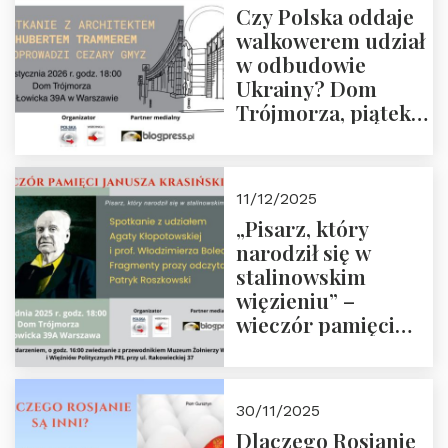
Czy Polska oddaje
Zapraszamy!
walkowerem udział
w odbudowie
Ukrainy? Dom
Trójmorza, piątek
16 stycznia 2026 r.,
godz. 18:00.
Zapraszamy!
11/12/2025
„Pisarz, który
narodził się w
stalinowskim
więzieniu” –
wieczór pamięci
Janusza
Krasińskiego o
godz. 18:00 oraz
30/11/2025
zwiedzanie
Dlaczego Rosjanie
Muzeum Żołnierzy