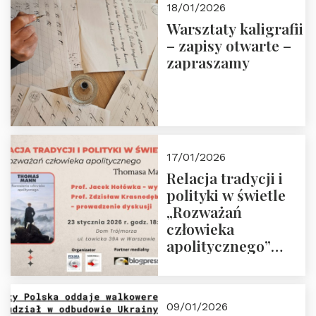
18/01/2026
Warsztaty kaligrafii
– zapisy otwarte –
zapraszamy
17/01/2026
Relacja tradycji i
polityki w świetle
„Rozważań
człowieka
apolitycznego”
Manna. Dom
Trójmorza, piątek
23 stycznia 2026 r.,
09/01/2026
godz. 18:00.