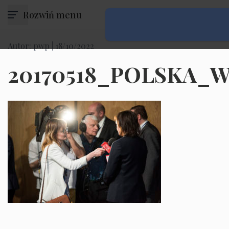
Rozwiń menu
Autor: pwp |
18/10/2022
20170518_POLSKA_W