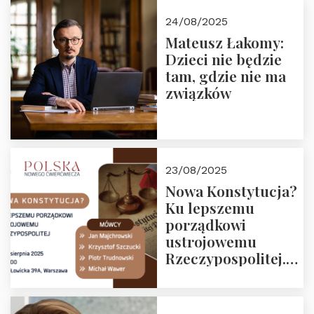
24/08/2025
Mateusz Łakomy:
Dzieci nie będzie
tam, gdzie nie ma
związków
23/08/2025
Nowa Konstytucja?
Ku lepszemu
porządkowi
ustrojowemu
Rzeczypospolitej.
Zapraszamy na
drugie spotkanie z
cyklu “Polska