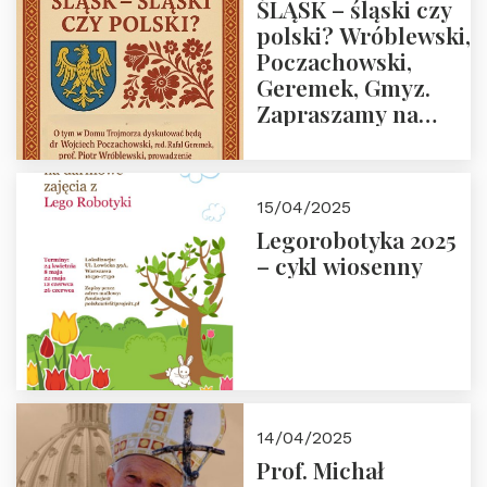
ŚLĄSK – śląski czy
polski? Wróblewski,
Poczachowski,
Geremek, Gmyz.
Zapraszamy na
spotkanie 9 maja
2025 r. o godz. 18:00
do Domu
15/04/2025
Trójmorza.
Legorobotyka 2025
– cykl wiosenny
14/04/2025
Prof. Michał