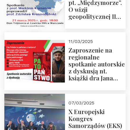
pt. „Międzymorze”.
O wizji
geopolitycznej II
Rzeczypospolitej –
21.03.2025 r. o godz.
18:00 – prof. Kornat
11/03/2025
i prof.
Zaproszenie na
Krasnodębski
regionalne
spotkanie autorskie
z dyskusją nt.
książki dra Jana
Śpiewaka
“Patopaństwo”
07/03/2025
X Europejski
Kongres
Samorządów (EKS)