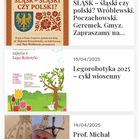
ŚLĄSK – śląski czy
polski? Wróblewski,
Poczachowski,
Geremek, Gmyz.
Zapraszamy na
spotkanie 9 maja
2025 r. o godz. 18:00
do Domu
15/04/2025
Trójmorza.
Legorobotyka 2025
– cykl wiosenny
14/04/2025
Prof. Michał