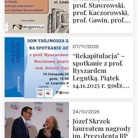
prof. Stawrowski,
godz. 18:00.
prof. Kaczorowski,
prof. Gawin, prof.
Krasnodębski –
czwartek 27.11.2025
r. godz. 18:00
07/11/2025
“Rekapitulacja” –
spotkanie z prof.
Ryszardem
Legutką. Piątek
14.11.2025 r. godz.
18:00 w Domu
Trójmorza.
Zapraszamy!
24/10/2025
Józef Skrzek
laureatem nagrody
im. Prezydenta RP