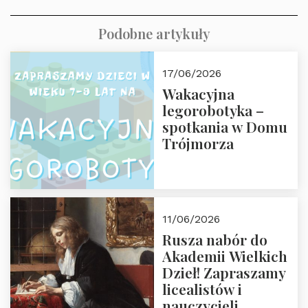
Podobne artykuły
17/06/2026
Wakacyjna
legorobotyka –
spotkania w Domu
Trójmorza
11/06/2026
Rusza nabór do
Akademii Wielkich
Dzieł! Zapraszamy
licealistów i
nauczycieli