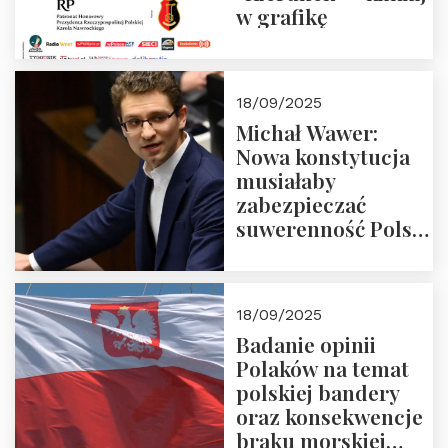
w grafikę
18/09/2025
Michał Wawer:
Nowa konstytucja
musiałaby
zabezpieczać
suwerenność Polski
i stanowić wyraz
jedności narodowej
18/09/2025
Badanie opinii
Polaków na temat
polskiej bandery
oraz konsekwencje
braku morskiej