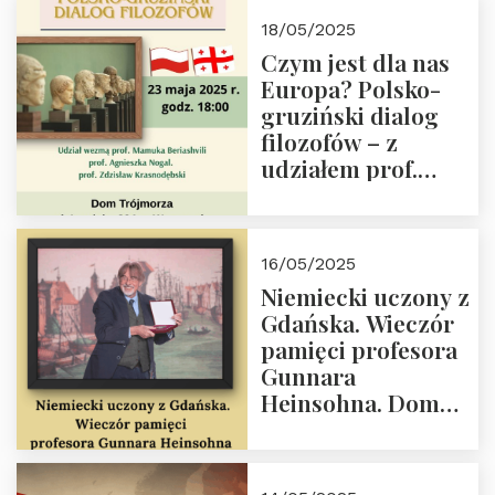
Białego, działacz
18/05/2025
społeczny, członek
Czym jest dla nas
Kapituły Nagrody
Europa? Polsko-
im. Prezydenta
gruziński dialog
Lecha
filozofów – z
Kaczyńskiego.
udziałem prof.
Wielki autorytet.
Mamuki
Beriashvili’ego, prof.
Agnieszki Nogal.
16/05/2025
Dom Trójmorza 23
Niemiecki uczony z
maja 2025 r. godz.
Gdańska. Wieczór
18:00.
pamięci profesora
Gunnara
Heinsohna. Dom
Trójmorza 16 maja
2025 r. godz. 18:00.
Zapraszamy!