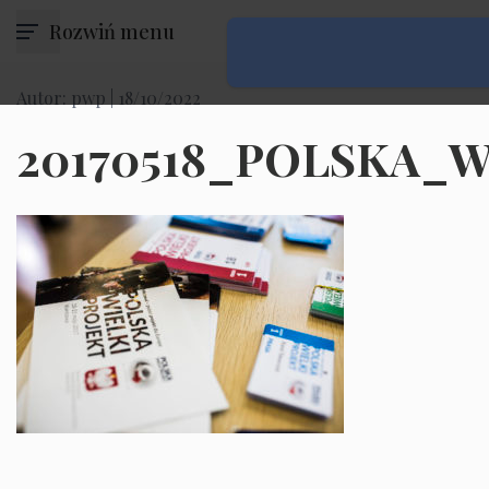
Rozwiń menu
Autor: pwp |
18/10/2022
20170518_POLSKA_W