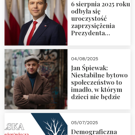
6 sierpnia 2025 roku
odbyła się
uroczystość
zaprzysiężenia
Prezydenta
Rzeczypospolitej
Polskiej Pana
Karola
04/08/2025
Nawrockiego
Jan Śpiewak:
Niestabilne bytowo
społeczeństwo to
imadło, w którym
dzieci nie będzie
05/07/2025
Demograficzna