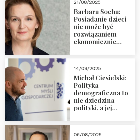
21/08/2025
Nowego
Barbara Socha:
Ćwierćwiecza”
Posiadanie dzieci
nie może być
rozwiązaniem
ekonomicznie
nieracjonalnym
14/08/2025
Michał Ciesielski:
Polityka
demograficzna to
nie dziedzina
polityki, a jej
wymiar
06/08/2025