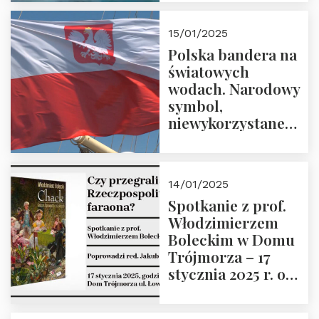
lutego 2025 r. o
godz. 18:00.
15/01/2025
Prowadzi prof.
Polska bandera na
Zbigniew
światowych
Stawrowski
wodach. Narodowy
symbol,
niewykorzystane
możliwości i
wyzwania
przyszłości
14/01/2025
Spotkanie z prof.
Włodzimierzem
Boleckim w Domu
Trójmorza – 17
stycznia 2025 r. o
godz. 18:00.
Prowadzi red. Jakub