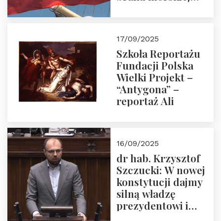
floty handlowej pod
narodową banderą
17/09/2025
Szkoła Reportażu
Fundacji Polska
Wielki Projekt –
“Antygona” –
reportaż Ali
16/09/2025
dr hab. Krzysztof
Szczucki: W nowej
konstytucji dajmy
silną władzę
prezydentowi i
pożegnajmy