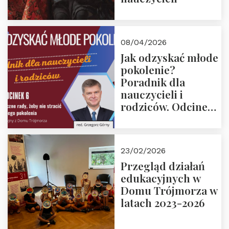
08/04/2026
Jak odzyskać młode
pokolenie?
Poradnik dla
nauczycieli i
rodziców. Odcinek
6. Tranzycja
płciowa jako rytuał
przejścia.
23/02/2026
Rozmawiają red.
Przegląd działań
Grzegorz Górny i
edukacyjnych w
prof. Michał
Domu Trójmorza w
Łuczewski
latach 2023-2026