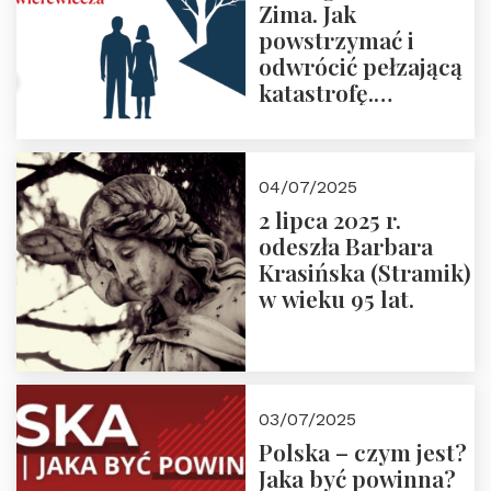
Zima. Jak
powstrzymać i
odwrócić pełzającą
katastrofę.
Zapraszamy na
pierwsze spotkanie
z cyklu “Polska
04/07/2025
Nowego
2 lipca 2025 r.
Ćwierćwiecza”
odeszła Barbara
Krasińska (Stramik)
w wieku 95 lat.
03/07/2025
Polska – czym jest?
Jaka być powinna?