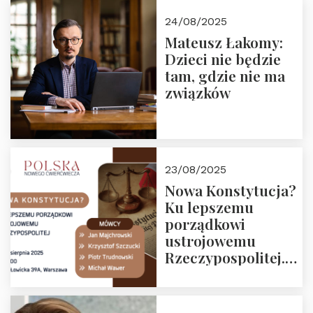
24/08/2025
Mateusz Łakomy:
Dzieci nie będzie
tam, gdzie nie ma
związków
23/08/2025
Nowa Konstytucja?
Ku lepszemu
porządkowi
ustrojowemu
Rzeczypospolitej.
Zapraszamy na
drugie spotkanie z
cyklu “Polska