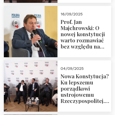
dziedzictwo
Okrągłego Stołu
16/09/2025
Prof. Jan
Majchrowski: O
nowej konstytucji
warto rozmawiać
bez względu na
rezultat
04/09/2025
Nowa Konstytucja?
Ku lepszemu
porządkowi
ustrojowemu
Rzeczypospolitej.
Zapraszamy do
obejrzenia nagrania