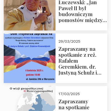
Łuczewski: „Jan
Paweł II był
budowniczym
pomostów między
sprzecznościami”
29/03/2025
Zapraszamy na
spotkanie z reż.
Rafałem
Geremkiem, dr.
Justyną Schulz i
prof. Zdzisławem
Krasnodębskim – 4
kwietnia 2025 r. –
17/03/2025
“Rosja-Niemcy…”
Zapraszamy
na spotkanie