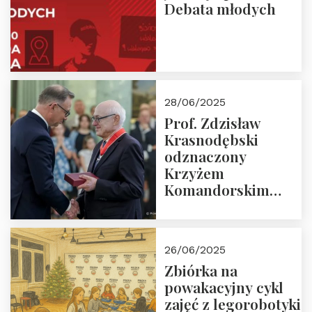
Debata młodych
28/06/2025
Prof. Zdzisław
Krasnodębski
odznaczony
Krzyżem
Komandorskim
Orderu Odrodzenia
Polski
26/06/2025
Zbiórka na
powakacyjny cykl
zajęć z legorobotyki