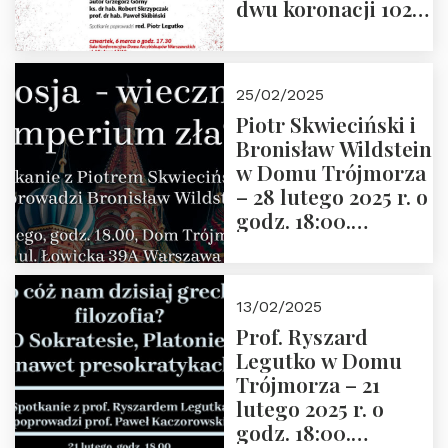
dwu koronacji 1025-
2025” autorstwa
Grzegorza
Górnego, 6 marca
25/02/2025
2025 r. godz. 17:30,
Piotr Skwieciński i
DAW ul. Miodowa
Bronisław Wildstein
17/19
w Domu Trójmorza
– 28 lutego 2025 r. o
godz. 18:00.
Zapraszamy!
13/02/2025
Prof. Ryszard
Legutko w Domu
Trójmorza – 21
lutego 2025 r. o
godz. 18:00.