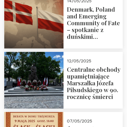
14/05/2025
Denmark, Poland
and Emerging
Community of Fate
– spotkanie z
duńskimi
konserwatystami
młodego pokolenia
w Domu Trójmorza
12/05/2025
Centralne obchody
upamiętniające
Marszałka Józefa
Piłsudskiego w 90.
rocznicę śmierci
07/05/2025