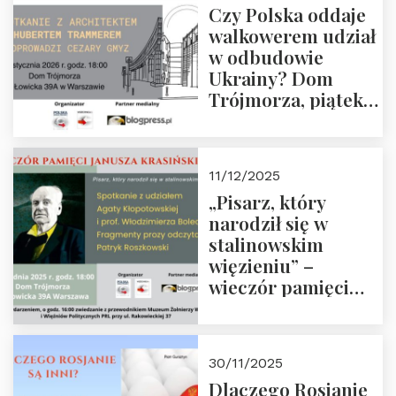
Czy Polska oddaje
Zapraszamy!
walkowerem udział
w odbudowie
Ukrainy? Dom
Trójmorza, piątek
16 stycznia 2026 r.,
godz. 18:00.
Zapraszamy!
11/12/2025
„Pisarz, który
narodził się w
stalinowskim
więzieniu” –
wieczór pamięci
Janusza
Krasińskiego o
godz. 18:00 oraz
30/11/2025
zwiedzanie
Dlaczego Rosjanie
Muzeum Żołnierzy