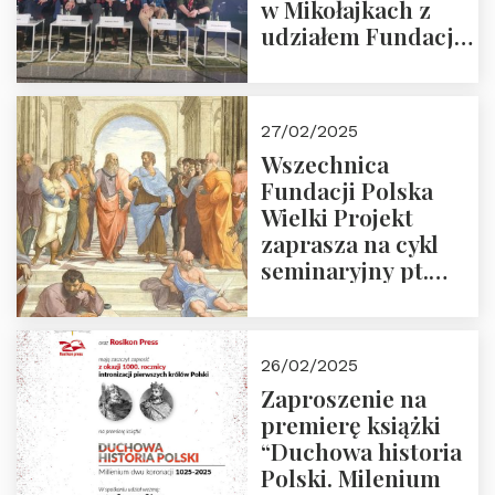
w Mikołajkach z
udziałem Fundacji
Polska Wielki
Projekt – 2025 r.
27/02/2025
Wszechnica
Fundacji Polska
Wielki Projekt
zaprasza na cykl
seminaryjny pt.
“Zapomniane
arcydzieła filozofii
europejskiej”
26/02/2025
Zaproszenie na
premierę książki
“Duchowa historia
Polski. Milenium