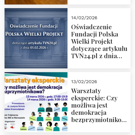
14/02/2026
Oświadczenie
Fundacji Polska
Wielki Projekt
dotyczące artykułu
TVN24.pl z dnia
01.02.2026 r.
13/02/2026
Warsztaty
eksperckie: Czy
możliwa jest
demokracja
bezprzymiotnikowa?
13-14 marca 2026 r.
w Domu Trójmorza.