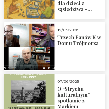
dla dzieci z
sąsiedztwa –
wesprzyj
społeczno-
edukacyjną misję
12/06/2025
Fundacji
Trzech Panów K w
Domu Trójmorza
07/06/2025
O “Strychu
kulturalnym” –
spotkanie z
Markiem