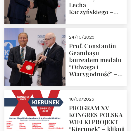
Lecha
Kaczyńskiego –
Laudacja
24/10/2025
Prof. Constantin
Geambașu
laureatem medalu
“Odwaga i
Wiarygodność” –
Laudacja
18/09/2025
PROGRAM XV
KONGRES POLSKA
WIELKI PROJEKT
“Kierunek” – kliknij