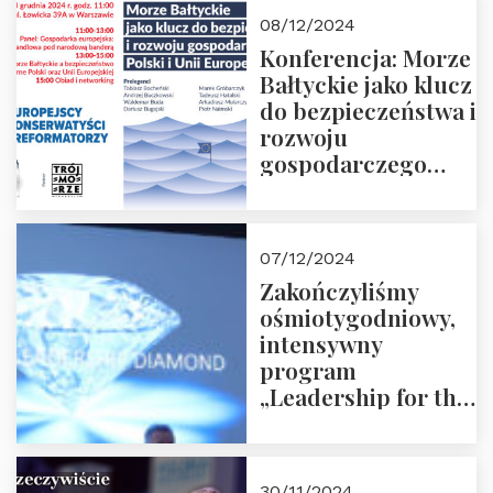
Moroz
08/12/2024
Konferencja: Morze
Bałtyckie jako klucz
do bezpieczeństwa i
rozwoju
gospodarczego
Polski i Unii
Europejskiej –
13.12.2024 r.
07/12/2024
ZAPRASZAMY
Zakończyliśmy
ośmiotygodniowy,
intensywny
program
„Leadership for the
Future” 18.10.2024 r.
– 07.12.2024 r.
30/11/2024