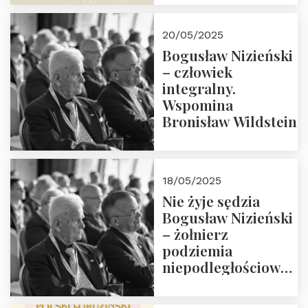
18:00. Zapraszamy!
20/05/2025
Bogusław Nizieński
– człowiek
integralny.
Wspomina
Bronisław Wildstein
18/05/2025
Nie żyje sędzia
Bogusław Nizieński
– żołnierz
podziemia
niepodległościowego
(NOW-AK), Kawaler
Orderu Orła