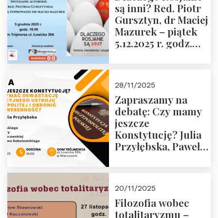
są inni? Red. Piotr
Wyklętych i
Gursztyn, dr Maciej
Więźniów
Mazurek – piątek
Politycznych PRL o
5.12.2025 r. godz.
godz. 16:00 – 19
18:00 Dom
grudnia 2025 r.
Trójmorza.
28/11/2025
Zapraszamy na
debatę: Czy mamy
jeszcze
Konstytucję? Julia
Przyłębska, Paweł
Jabłoński, Oskar
Kida, Magdalena
Murawska,
20/11/2025
Przemysław
Filozofia wobec
Sobolewski – 4
totalitaryzmu –
grudnia 2025 r.