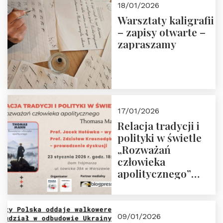
18/01/2026
Warsztaty kaligrafii
– zapisy otwarte –
zapraszamy
17/01/2026
Relacja tradycji i
polityki w świetle
„Rozważań
człowieka
apolitycznego”
Manna. Dom
Trójmorza, piątek
23 stycznia 2026 r.,
09/01/2026
godz. 18:00.