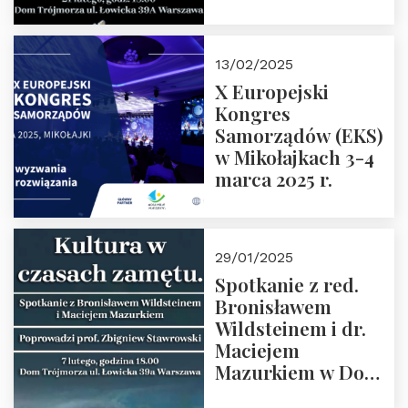
Spotkanie prowadzi
prof. Paweł
Kaczorowski.
13/02/2025
Zapraszamy
X Europejski
Kongres
Samorządów (EKS)
w Mikołajkach 3-4
marca 2025 r.
29/01/2025
Spotkanie z red.
Bronisławem
Wildsteinem i dr.
Maciejem
Mazurkiem w Domu
Trójmorza – 7