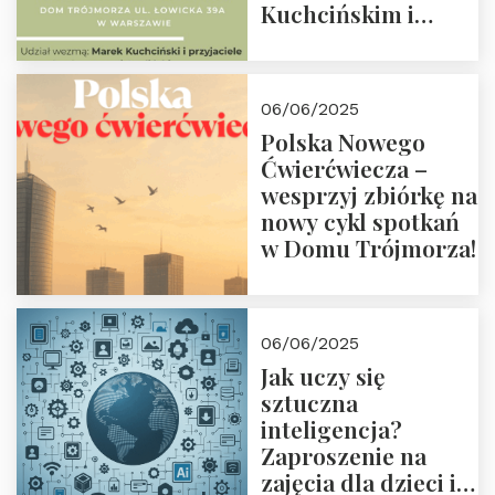
Kuchcińskim i
przyjaciółmi.
Zapraszamy 13
czerwca 2025 r. o
06/06/2025
18:00
Polska Nowego
Ćwierćwiecza –
wesprzyj zbiórkę na
nowy cykl spotkań
w Domu Trójmorza!
06/06/2025
Jak uczy się
sztuczna
inteligencja?
Zaproszenie na
zajęcia dla dzieci i