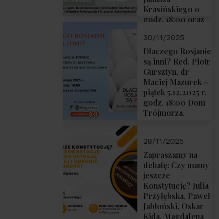
Krasińskiego o
godz. 18:00 oraz
zwiedzanie
30/11/2025
Muzeum
Żołnierzy
Dlaczego Rosjanie
Wyklętych i
są inni? Red. Piotr
Więźniów
Gursztyn, dr
Politycznych PRL
Maciej Mazurek –
o godz. 16:00 – 19
piątek 5.12.2025 r.
grudnia 2025 r.
godz. 18:00 Dom
Trójmorza.
28/11/2025
Zapraszamy na
debatę: Czy mamy
jeszcze
Konstytucję? Julia
Przyłębska, Paweł
Jabłoński, Oskar
Kida, Magdalena