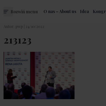
Rozwiń menu
O nas – About us
Idea
Kongr
Autor: pwp |
24/10/2022
213123