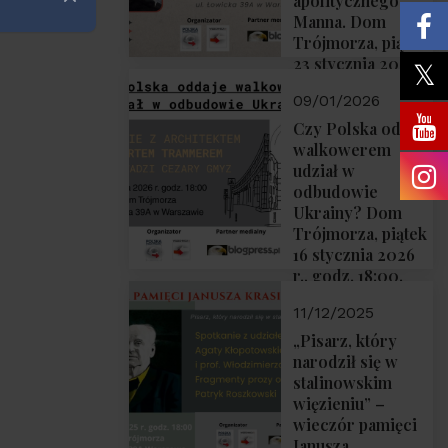
apolitycznego”
Zamknij
Manna. Dom
Trójmorza, piątek
23 stycznia 2026
r., godz. 18:00.
09/01/2026
Zapraszamy!
Czy Polska oddaje
walkowerem
udział w
odbudowie
Ukrainy? Dom
Trójmorza, piątek
16 stycznia 2026
r., godz. 18:00.
Zapraszamy!
11/12/2025
„Pisarz, który
narodził się w
stalinowskim
więzieniu” –
wieczór pamięci
Janusza