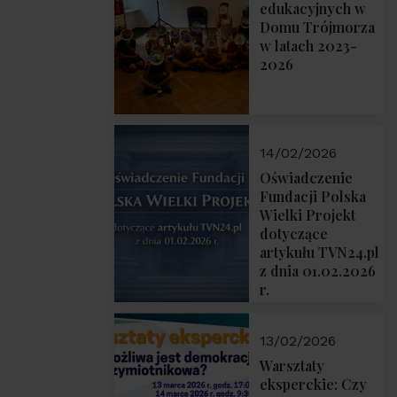
prof. Michał
edukacyjnych w
Łuczewski
Domu Trójmorza
w latach 2023-
2026
14/02/2026
Oświadczenie
Fundacji Polska
Wielki Projekt
dotyczące
artykułu TVN24.pl
z dnia 01.02.2026
r.
13/02/2026
Warsztaty
eksperckie: Czy