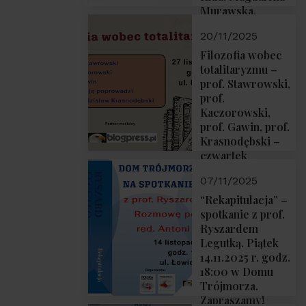
Murawska,
Przemysław
20/11/2025
Sobolewski – 4
grudnia 2025 r.
Filozofia wobec
godz. 18:00.
totalitaryzmu –
prof. Stawrowski,
prof.
Kaczorowski,
prof. Gawin, prof.
Krasnodębski –
czwartek
27.11.2025 r. godz.
07/11/2025
18:00
“Rekapitulacja” –
spotkanie z prof.
Ryszardem
Legutką. Piątek
14.11.2025 r. godz.
18:00 w Domu
Trójmorza.
Zapraszamy!