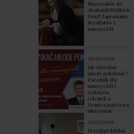
Rusza nabór do
Akademii Wielkich
Dzieł! Zapraszamy
licealistów i
nauczycieli
08/04/2026
Jak odzyskać
młode pokolenie?
Poradnik dla
nauczycieli i
rodziców.
Odcinek 6.
Tranzycja płciowa
jako rytuał
przejścia.
23/02/2026
Rozmawiają red.
Grzegorz Górny i
Przegląd działań