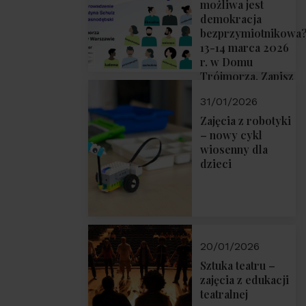
możliwa jest
demokracja
bezprzymiotnikowa
13-14 marca 2026
r. w Domu
Trójmorza. Zapisz
się!
31/01/2026
Zajęcia z robotyki
– nowy cykl
wiosenny dla
dzieci
20/01/2026
Sztuka teatru –
zajęcia z edukacji
teatralnej