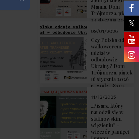
apolitycznego”
Zamknij
Manna. Dom
Trójmorza, piątek
23 stycznia 2026
r., godz. 18:00.
09/01/2026
Zapraszamy!
Czy Polska oddaje
walkowerem
udział w
odbudowie
Ukrainy? Dom
Trójmorza, piątek
16 stycznia 2026
r., godz. 18:00.
Zapraszamy!
11/12/2025
„Pisarz, który
narodził się w
stalinowskim
więzieniu” –
wieczór pamięci
Janusza