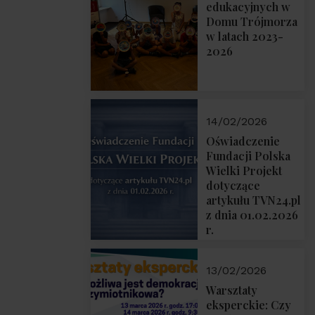
prof. Michał
edukacyjnych w
Łuczewski
Domu Trójmorza
w latach 2023-
2026
14/02/2026
Oświadczenie
Fundacji Polska
Wielki Projekt
dotyczące
artykułu TVN24.pl
z dnia 01.02.2026
r.
13/02/2026
Warsztaty
eksperckie: Czy