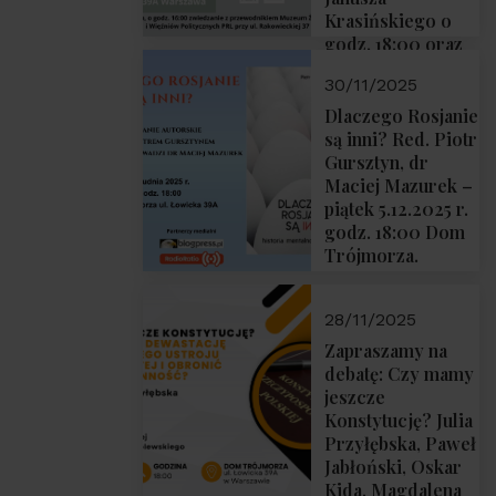
Krasińskiego o
godz. 18:00 oraz
zwiedzanie
30/11/2025
Muzeum
Żołnierzy
Dlaczego Rosjanie
Wyklętych i
są inni? Red. Piotr
Więźniów
Gursztyn, dr
Politycznych PRL
Maciej Mazurek –
o godz. 16:00 – 19
piątek 5.12.2025 r.
grudnia 2025 r.
godz. 18:00 Dom
Trójmorza.
28/11/2025
Zapraszamy na
debatę: Czy mamy
jeszcze
Konstytucję? Julia
Przyłębska, Paweł
Jabłoński, Oskar
Kida, Magdalena