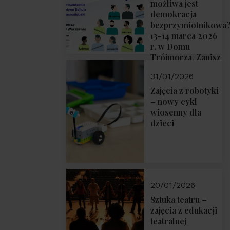
możliwa jest
demokracja
bezprzymiotnikowa
13-14 marca 2026
r. w Domu
Trójmorza. Zapisz
się!
31/01/2026
Zajęcia z robotyki
– nowy cykl
wiosenny dla
dzieci
20/01/2026
Sztuka teatru –
zajęcia z edukacji
teatralnej