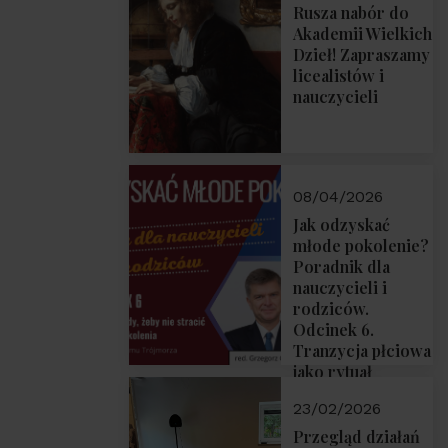
Rusza nabór do
Akademii Wielkich
Dzieł! Zapraszamy
licealistów i
nauczycieli
08/04/2026
Jak odzyskać
młode pokolenie?
Poradnik dla
nauczycieli i
rodziców.
Odcinek 6.
Tranzycja płciowa
jako rytuał
przejścia.
23/02/2026
Rozmawiają red.
Grzegorz Górny i
Przegląd działań