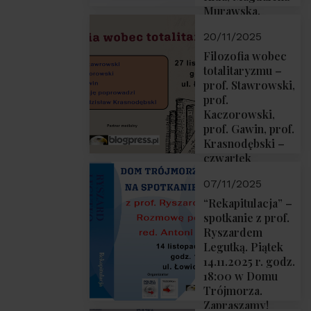
Murawska,
Przemysław
20/11/2025
Sobolewski – 4
grudnia 2025 r.
Filozofia wobec
godz. 18:00.
totalitaryzmu –
prof. Stawrowski,
prof.
Kaczorowski,
prof. Gawin, prof.
Krasnodębski –
czwartek
27.11.2025 r. godz.
07/11/2025
18:00
“Rekapitulacja” –
spotkanie z prof.
Ryszardem
Legutką. Piątek
14.11.2025 r. godz.
18:00 w Domu
Trójmorza.
Zapraszamy!