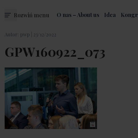
Rozwiń menu
O nas – About us
Idea
Kongr
Autor: pwp |
23/12/2022
GPW160922_073