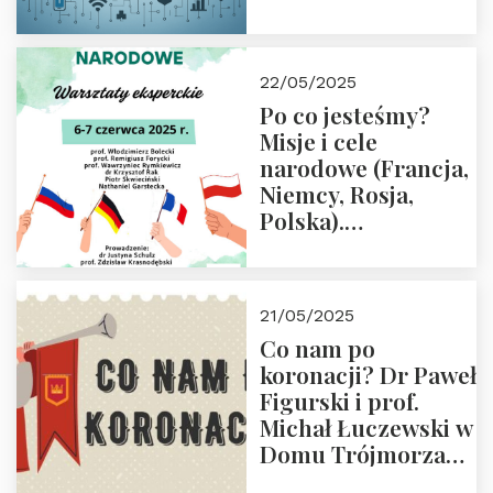
rodziców
22/05/2025
Po co jesteśmy?
Misje i cele
narodowe (Francja,
Niemcy, Rosja,
Polska).
Dwudniowe
eksperckie
warsztaty.
21/05/2025
Zapraszamy do
Co nam po
zapisów.
koronacji? Dr Paweł
Figurski i prof.
Michał Łuczewski w
Domu Trójmorza
30.05.2025 r. godz.