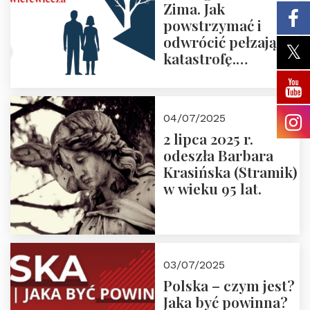
Zima. Jak
powstrzymać i
odwrócić pełzającą
katastrofę.
Zapraszamy na
pierwsze spotkanie
z cyklu “Polska
04/07/2025
Nowego
2 lipca 2025 r.
Ćwierćwiecza”
odeszła Barbara
Krasińska (Stramik)
w wieku 95 lat.
03/07/2025
Polska – czym jest?
Jaka być powinna?