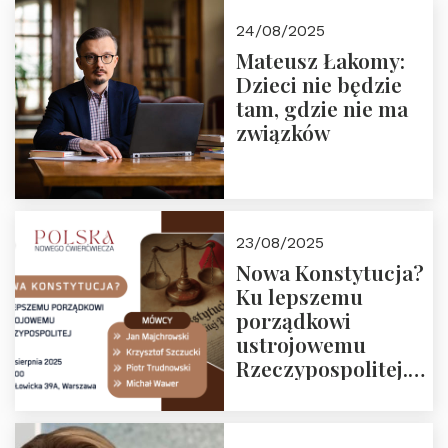
24/08/2025
Mateusz Łakomy:
Dzieci nie będzie
tam, gdzie nie ma
związków
23/08/2025
Nowa Konstytucja?
Ku lepszemu
porządkowi
ustrojowemu
Rzeczypospolitej.
Zapraszamy na
drugie spotkanie z
cyklu “Polska