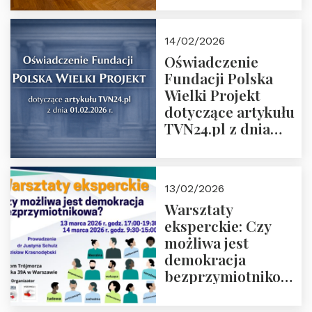
14/02/2026
Oświadczenie
Fundacji Polska
Wielki Projekt
dotyczące artykułu
TVN24.pl z dnia
01.02.2026 r.
13/02/2026
Warsztaty
eksperckie: Czy
możliwa jest
demokracja
bezprzymiotnikowa?
13-14 marca 2026 r.
w Domu Trójmorza.