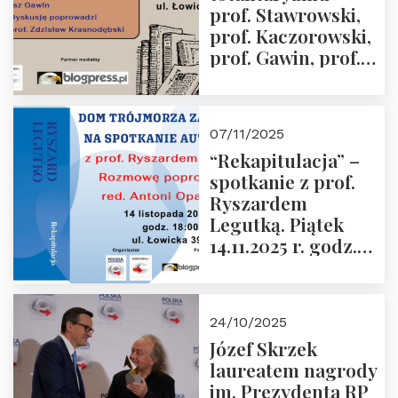
prof. Stawrowski,
godz. 18:00.
prof. Kaczorowski,
prof. Gawin, prof.
Krasnodębski –
czwartek 27.11.2025
r. godz. 18:00
07/11/2025
“Rekapitulacja” –
spotkanie z prof.
Ryszardem
Legutką. Piątek
14.11.2025 r. godz.
18:00 w Domu
Trójmorza.
Zapraszamy!
24/10/2025
Józef Skrzek
laureatem nagrody
im. Prezydenta RP