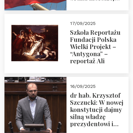
floty handlowej pod
narodową banderą
17/09/2025
Szkoła Reportażu
Fundacji Polska
Wielki Projekt –
“Antygona” –
reportaż Ali
16/09/2025
dr hab. Krzysztof
Szczucki: W nowej
konstytucji dajmy
silną władzę
prezydentowi i
pożegnajmy