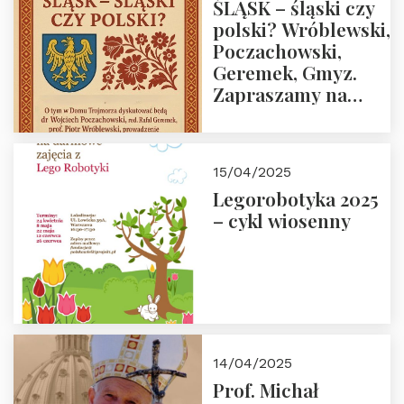
ŚLĄSK – śląski czy
polski? Wróblewski,
Poczachowski,
Geremek, Gmyz.
Zapraszamy na
spotkanie 9 maja
2025 r. o godz. 18:00
do Domu
15/04/2025
Trójmorza.
Legorobotyka 2025
– cykl wiosenny
14/04/2025
Prof. Michał