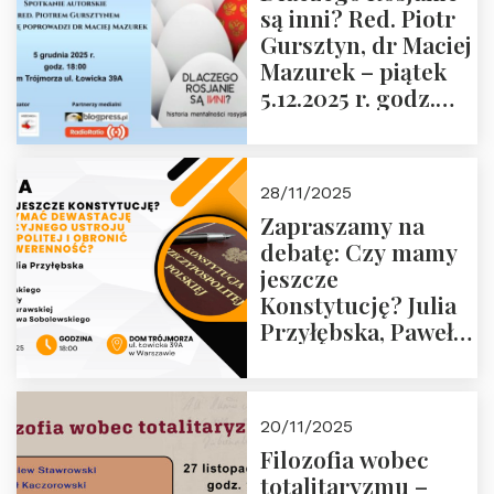
są inni? Red. Piotr
Wyklętych i
Gursztyn, dr Maciej
Więźniów
Mazurek – piątek
Politycznych PRL o
5.12.2025 r. godz.
godz. 16:00 – 19
18:00 Dom
grudnia 2025 r.
Trójmorza.
28/11/2025
Zapraszamy na
debatę: Czy mamy
jeszcze
Konstytucję? Julia
Przyłębska, Paweł
Jabłoński, Oskar
Kida, Magdalena
Murawska,
20/11/2025
Przemysław
Filozofia wobec
Sobolewski – 4
totalitaryzmu –
grudnia 2025 r.