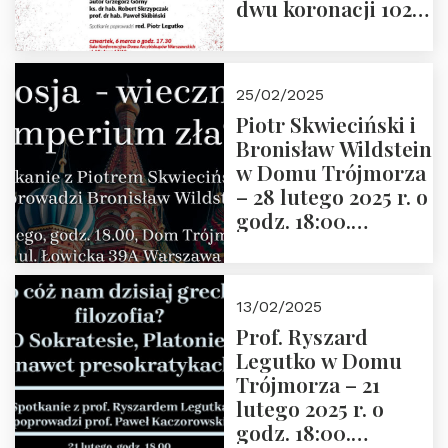
dwu koronacji 1025-
2025” autorstwa
Grzegorza
Górnego, 6 marca
25/02/2025
2025 r. godz. 17:30,
Piotr Skwieciński i
DAW ul. Miodowa
Bronisław Wildstein
17/19
w Domu Trójmorza
– 28 lutego 2025 r. o
godz. 18:00.
Zapraszamy!
13/02/2025
Prof. Ryszard
Legutko w Domu
Trójmorza – 21
lutego 2025 r. o
godz. 18:00.