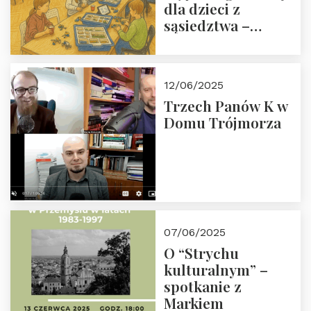
dla dzieci z
sąsiedztwa –
wesprzyj
społeczno-
edukacyjną misję
12/06/2025
Fundacji
Trzech Panów K w
Domu Trójmorza
07/06/2025
O “Strychu
kulturalnym” –
spotkanie z
Markiem