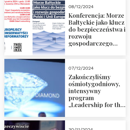
Moroz
08/12/2024
Konferencja: Morze
Bałtyckie jako klucz
do bezpieczeństwa i
rozwoju
gospodarczego
Polski i Unii
Europejskiej –
13.12.2024 r.
07/12/2024
ZAPRASZAMY
Zakończyliśmy
ośmiotygodniowy,
intensywny
program
„Leadership for the
Future” 18.10.2024 r.
– 07.12.2024 r.
30/11/2024