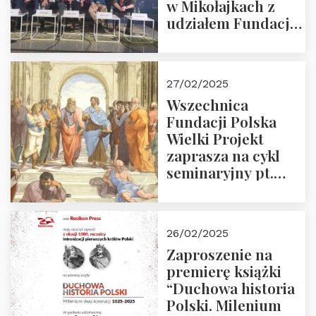
w Mikołajkach z
udziałem Fundacji
Polska Wielki
Projekt – 2025 r.
27/02/2025
Wszechnica
Fundacji Polska
Wielki Projekt
zaprasza na cykl
seminaryjny pt.
“Zapomniane
arcydzieła filozofii
europejskiej”
26/02/2025
Zaproszenie na
premierę książki
“Duchowa historia
Polski. Milenium