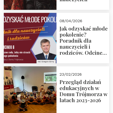
08/04/2026
Jak odzyskać młode
pokolenie?
Poradnik dla
nauczycieli i
rodziców. Odcinek
6. Tranzycja
płciowa jako rytuał
przejścia.
23/02/2026
Rozmawiają red.
Przegląd działań
Grzegorz Górny i
edukacyjnych w
prof. Michał
Domu Trójmorza w
Łuczewski
latach 2023-2026