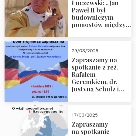
Łuczewski: „Jan
Paweł II był
budowniczym
pomostów między
sprzecznościami”
29/03/2025
Zapraszamy na
spotkanie z reż.
Rafałem
Geremkiem, dr.
Justyną Schulz i
prof. Zdzisławem
Krasnodębskim – 4
kwietnia 2025 r. –
17/03/2025
“Rosja-Niemcy…”
Zapraszamy
na spotkanie