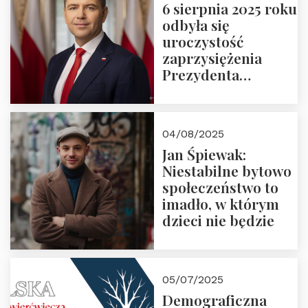
6 sierpnia 2025 roku
odbyła się
uroczystość
zaprzysiężenia
Prezydenta
Rzeczypospolitej
Polskiej Pana
Karola
04/08/2025
Nawrockiego
Jan Śpiewak:
Niestabilne bytowo
społeczeństwo to
imadło, w którym
dzieci nie będzie
05/07/2025
Demograficzna