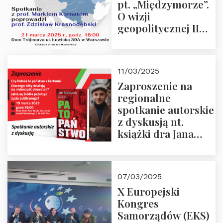
pt. „Międzymorze”.
O wizji
geopolitycznej II
Rzeczypospolitej –
21.03.2025 r. o godz.
18:00 – prof. Kornat
11/03/2025
i prof.
Zaproszenie na
Krasnodębski
regionalne
spotkanie autorskie
z dyskusją nt.
książki dra Jana
Śpiewaka
“Patopaństwo”
07/03/2025
X Europejski
Kongres
Samorządów (EKS)