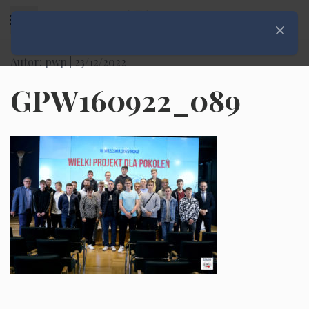
Rozwiń menu
Zamknij
Autor: pwp |
23/12/2022
GPW160922_089