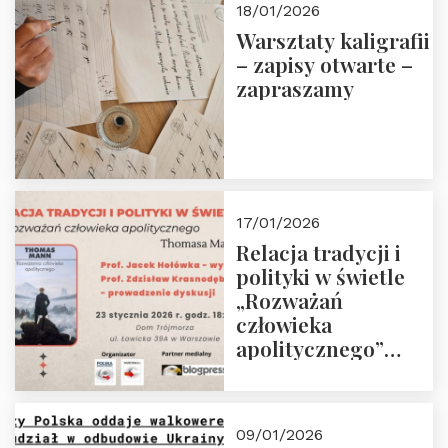
18/01/2026
Warsztaty kaligrafii
– zapisy otwarte –
zapraszamy
17/01/2026
Relacja tradycji i
polityki w świetle
„Rozważań
człowieka
apolitycznego”
Manna. Dom
Trójmorza, piątek
23 stycznia 2026 r.,
09/01/2026
godz. 18:00.