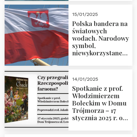
lutego 2025 r. o
godz. 18:00.
15/01/2025
Prowadzi prof.
Polska bandera na
Zbigniew
światowych
Stawrowski
wodach. Narodowy
symbol,
niewykorzystane
możliwości i
wyzwania
przyszłości
14/01/2025
Spotkanie z prof.
Włodzimierzem
Boleckim w Domu
Trójmorza – 17
stycznia 2025 r. o
godz. 18:00.
Prowadzi red. Jakub