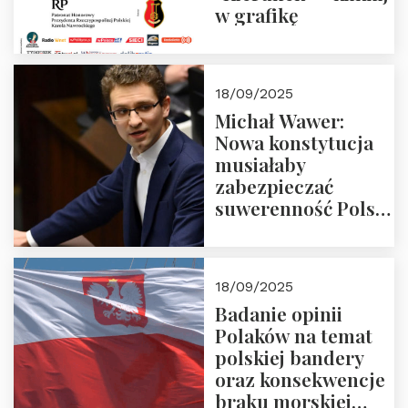
w grafikę
18/09/2025
Michał Wawer:
Nowa konstytucja
musiałaby
zabezpieczać
suwerenność Polski
i stanowić wyraz
jedności narodowej
18/09/2025
Badanie opinii
Polaków na temat
polskiej bandery
oraz konsekwencje
braku morskiej