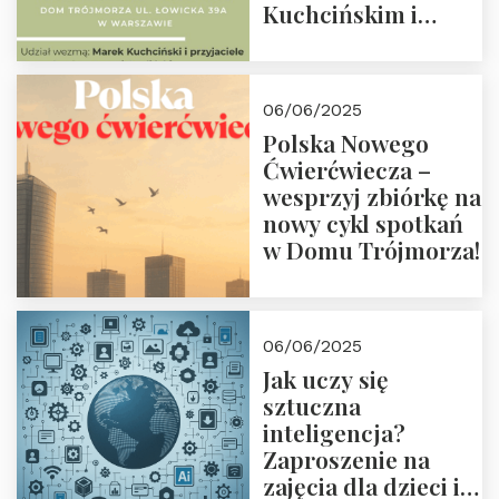
Kuchcińskim i
przyjaciółmi.
Zapraszamy 13
czerwca 2025 r. o
06/06/2025
18:00
Polska Nowego
Ćwierćwiecza –
wesprzyj zbiórkę na
nowy cykl spotkań
w Domu Trójmorza!
06/06/2025
Jak uczy się
sztuczna
inteligencja?
Zaproszenie na
zajęcia dla dzieci i