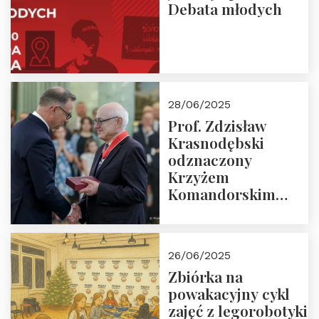
Debata młodych
28/06/2025
Prof. Zdzisław
Krasnodębski
odznaczony
Krzyżem
Komandorskim
Orderu Odrodzenia
Polski
26/06/2025
Zbiórka na
powakacyjny cykl
zajęć z legorobotyki