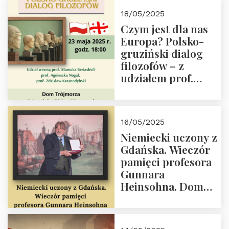
Białego, działacz
18/05/2025
społeczny, członek
Czym jest dla nas
Kapituły Nagrody
Europa? Polsko-
im. Prezydenta
gruziński dialog
Lecha
filozofów – z
Kaczyńskiego.
udziałem prof.
Wielki autorytet.
Mamuki
Beriashvili’ego, prof.
Agnieszki Nogal.
16/05/2025
Dom Trójmorza 23
Niemiecki uczony z
maja 2025 r. godz.
Gdańska. Wieczór
18:00.
pamięci profesora
Gunnara
Heinsohna. Dom
Trójmorza 16 maja
2025 r. godz. 18:00.
Zapraszamy!