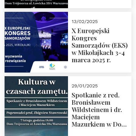
Spotkanie prowadzi
prof. Paweł
Kaczorowski.
13/02/2025
Zapraszamy
X Europejski
Kongres
Samorządów (EKS)
w Mikołajkach 3-4
marca 2025 r.
29/01/2025
Spotkanie z red.
Bronisławem
Wildsteinem i dr.
Maciejem
Mazurkiem w Domu
Trójmorza – 7