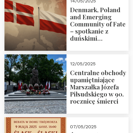
14/05/2025
Denmark, Poland
and Emerging
Community of Fate
– spotkanie z
duńskimi
konserwatystami
młodego pokolenia
w Domu Trójmorza
12/05/2025
Centralne obchody
upamiętniające
Marszałka Józefa
Piłsudskiego w 90.
rocznicę śmierci
07/05/2025