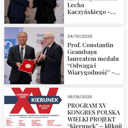
Lecha
Kaczyńskiego –
Laudacja
24/10/2025
Prof. Constantin
Geambașu
laureatem medalu
“Odwaga i
Wiarygodność” –
Laudacja
18/09/2025
PROGRAM XV
KONGRES POLSKA
WIELKI PROJEKT
“Kierunek” – kliknij