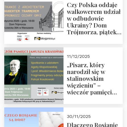
Czy Polska oddaje
Zapraszamy!
walkowerem udział
w odbudowie
Ukrainy? Dom
Trójmorza, piątek
16 stycznia 2026 r.,
godz. 18:00.
Zapraszamy!
11/12/2025
„Pisarz, który
narodził się w
stalinowskim
więzieniu” –
wieczór pamięci
Janusza
Krasińskiego o
godz. 18:00 oraz
30/11/2025
zwiedzanie
Dlaczego Rosjanie
Muzeum Żołnierzy