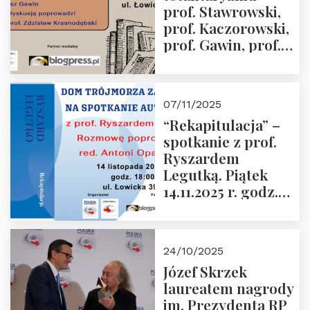
prof. Stawrowski,
godz. 18:00.
prof. Kaczorowski,
prof. Gawin, prof.
Krasnodębski –
czwartek 27.11.2025
r. godz. 18:00
07/11/2025
“Rekapitulacja” –
spotkanie z prof.
Ryszardem
Legutką. Piątek
14.11.2025 r. godz.
18:00 w Domu
Trójmorza.
Zapraszamy!
24/10/2025
Józef Skrzek
laureatem nagrody
im. Prezydenta RP