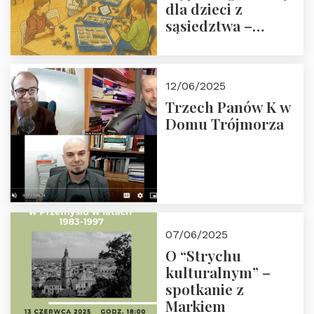
dla dzieci z
sąsiedztwa –
wesprzyj
społeczno-
edukacyjną misję
12/06/2025
Fundacji
Trzech Panów K w
Domu Trójmorza
07/06/2025
O “Strychu
kulturalnym” –
spotkanie z
Markiem