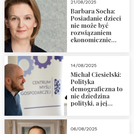
21/08/2025
Nowego
Barbara Socha:
Ćwierćwiecza”
Posiadanie dzieci
nie może być
rozwiązaniem
ekonomicznie
nieracjonalnym
14/08/2025
Michał Ciesielski:
Polityka
demograficzna to
nie dziedzina
polityki, a jej
wymiar
06/08/2025