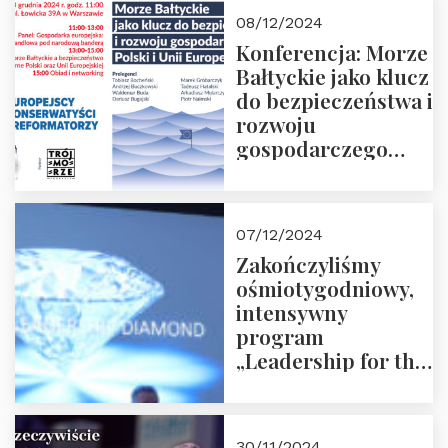
Moroz
08/12/2024
Konferencja: Morze
Bałtyckie jako klucz
do bezpieczeństwa i
rozwoju
gospodarczego
Polski i Unii
Europejskiej –
13.12.2024 r.
07/12/2024
ZAPRASZAMY
Zakończyliśmy
ośmiotygodniowy,
intensywny
program
„Leadership for the
Future” 18.10.2024 r.
– 07.12.2024 r.
30/11/2024