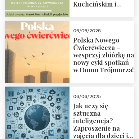
Kuchcińskim i
przyjaciółmi.
Zapraszamy 13
czerwca 2025 r. o
06/06/2025
18:00
Polska Nowego
Ćwierćwiecza –
wesprzyj zbiórkę na
nowy cykl spotkań
w Domu Trójmorza!
06/06/2025
Jak uczy się
sztuczna
inteligencja?
Zaproszenie na
zajęcia dla dzieci i