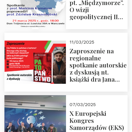
pt. „Międzymorze”.
O wizji
geopolitycznej II
Rzeczypospolitej –
21.03.2025 r. o godz.
18:00 – prof. Kornat
11/03/2025
i prof.
Zaproszenie na
Krasnodębski
regionalne
spotkanie autorskie
z dyskusją nt.
książki dra Jana
Śpiewaka
“Patopaństwo”
07/03/2025
X Europejski
Kongres
Samorządów (EKS)