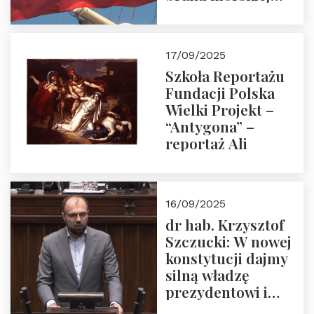
floty handlowej pod
narodową banderą
17/09/2025
Szkoła Reportażu
Fundacji Polska
Wielki Projekt –
“Antygona” –
reportaż Ali
16/09/2025
dr hab. Krzysztof
Szczucki: W nowej
konstytucji dajmy
silną władzę
prezydentowi i
pożegnajmy