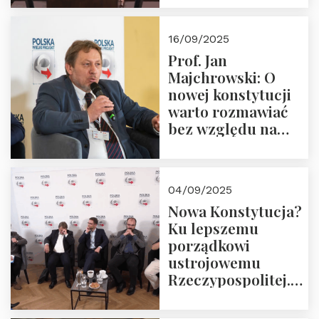
dziedzictwo
Okrągłego Stołu
16/09/2025
Prof. Jan
Majchrowski: O
nowej konstytucji
warto rozmawiać
bez względu na
rezultat
04/09/2025
Nowa Konstytucja?
Ku lepszemu
porządkowi
ustrojowemu
Rzeczypospolitej.
Zapraszamy do
obejrzenia nagrania