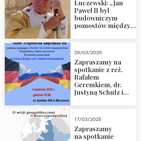
Łuczewski: „Jan
Paweł II był
budowniczym
pomostów między
sprzecznościami”
29/03/2025
Zapraszamy na
spotkanie z reż.
Rafałem
Geremkiem, dr.
Justyną Schulz i
prof. Zdzisławem
Krasnodębskim – 4
kwietnia 2025 r. –
17/03/2025
“Rosja-Niemcy…”
Zapraszamy
na spotkanie