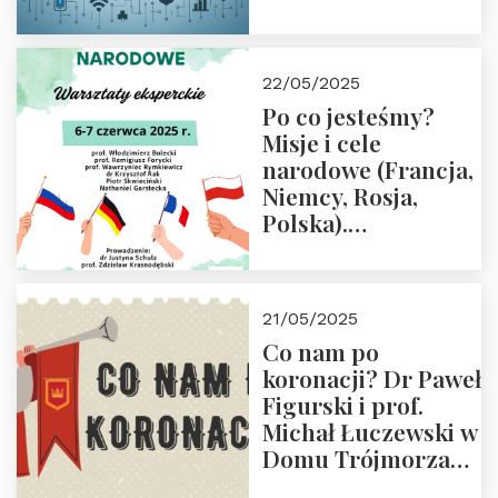
rodziców
22/05/2025
Po co jesteśmy?
Misje i cele
narodowe (Francja,
Niemcy, Rosja,
Polska).
Dwudniowe
eksperckie
warsztaty.
21/05/2025
Zapraszamy do
Co nam po
zapisów.
koronacji? Dr Paweł
Figurski i prof.
Michał Łuczewski w
Domu Trójmorza
30.05.2025 r. godz.