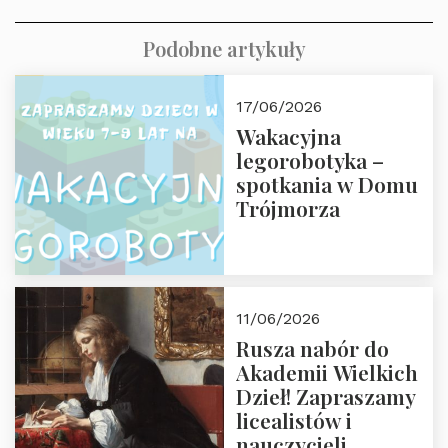
Podobne artykuły
17/06/2026
Wakacyjna
legorobotyka –
spotkania w Domu
Trójmorza
11/06/2026
Rusza nabór do
Akademii Wielkich
Dzieł! Zapraszamy
licealistów i
nauczycieli