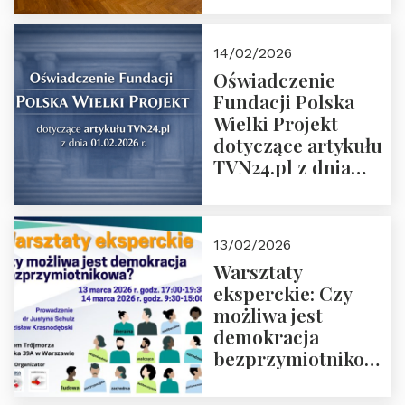
14/02/2026
Oświadczenie
Fundacji Polska
Wielki Projekt
dotyczące artykułu
TVN24.pl z dnia
01.02.2026 r.
13/02/2026
Warsztaty
eksperckie: Czy
możliwa jest
demokracja
bezprzymiotnikowa?
13-14 marca 2026 r.
w Domu Trójmorza.