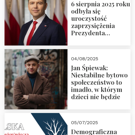
6 sierpnia 2025 roku
odbyła się
uroczystość
zaprzysiężenia
Prezydenta
Rzeczypospolitej
Polskiej Pana
Karola
04/08/2025
Nawrockiego
Jan Śpiewak:
Niestabilne bytowo
społeczeństwo to
imadło, w którym
dzieci nie będzie
05/07/2025
Demograficzna