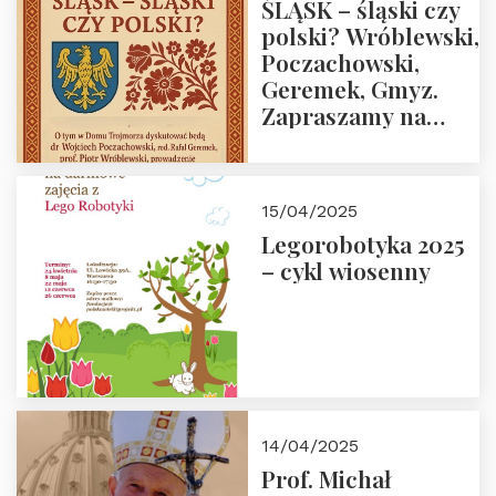
ŚLĄSK – śląski czy
polski? Wróblewski,
Poczachowski,
Geremek, Gmyz.
Zapraszamy na
spotkanie 9 maja
2025 r. o godz. 18:00
do Domu
15/04/2025
Trójmorza.
Legorobotyka 2025
– cykl wiosenny
14/04/2025
Prof. Michał