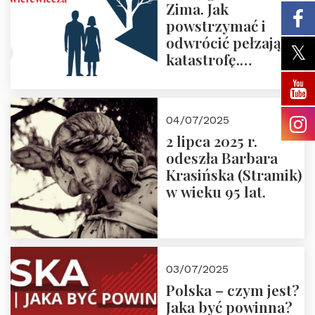
Zima. Jak
powstrzymać i
odwrócić pełzającą
katastrofę.
Zapraszamy na
pierwsze spotkanie
z cyklu “Polska
04/07/2025
Nowego
2 lipca 2025 r.
Ćwierćwiecza”
odeszła Barbara
Krasińska (Stramik)
w wieku 95 lat.
03/07/2025
Polska – czym jest?
Jaka być powinna?