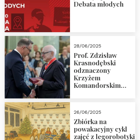
Debata młodych
28/06/2025
Prof. Zdzisław
Krasnodębski
odznaczony
Krzyżem
Komandorskim
Orderu Odrodzenia
Polski
26/06/2025
Zbiórka na
powakacyjny cykl
zajęć z legorobotyki