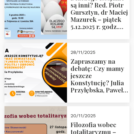
są inni? Red. Piotr
Wyklętych i
Gursztyn, dr Maciej
Więźniów
Mazurek – piątek
Politycznych PRL o
5.12.2025 r. godz.
godz. 16:00 – 19
18:00 Dom
grudnia 2025 r.
Trójmorza.
28/11/2025
Zapraszamy na
debatę: Czy mamy
jeszcze
Konstytucję? Julia
Przyłębska, Paweł
Jabłoński, Oskar
Kida, Magdalena
Murawska,
20/11/2025
Przemysław
Filozofia wobec
Sobolewski – 4
totalitaryzmu –
grudnia 2025 r.