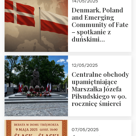
14/05/2025
Denmark, Poland
and Emerging
Community of Fate
– spotkanie z
duńskimi
konserwatystami
młodego pokolenia
w Domu Trójmorza
12/05/2025
Centralne obchody
upamiętniające
Marszałka Józefa
Piłsudskiego w 90.
rocznicę śmierci
07/05/2025