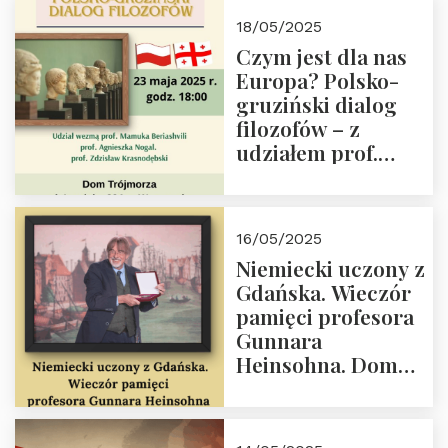
Białego, działacz
18/05/2025
społeczny, członek
Czym jest dla nas
Kapituły Nagrody
Europa? Polsko-
im. Prezydenta
gruziński dialog
Lecha
filozofów – z
Kaczyńskiego.
udziałem prof.
Wielki autorytet.
Mamuki
Beriashvili’ego, prof.
Agnieszki Nogal.
16/05/2025
Dom Trójmorza 23
Niemiecki uczony z
maja 2025 r. godz.
Gdańska. Wieczór
18:00.
pamięci profesora
Gunnara
Heinsohna. Dom
Trójmorza 16 maja
2025 r. godz. 18:00.
Zapraszamy!