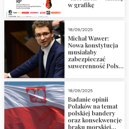
w grafikę
18/09/2025
Michał Wawer:
Nowa konstytucja
musiałaby
zabezpieczać
suwerenność Polski
i stanowić wyraz
jedności narodowej
18/09/2025
Badanie opinii
Polaków na temat
polskiej bandery
oraz konsekwencje
braku morskiej