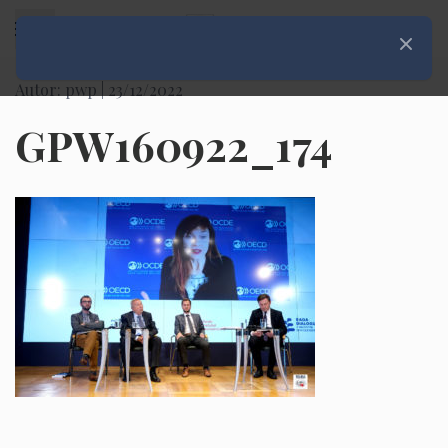
Rozwiń menu
Zamknij
Autor: pwp |
23/12/2022
GPW160922_174