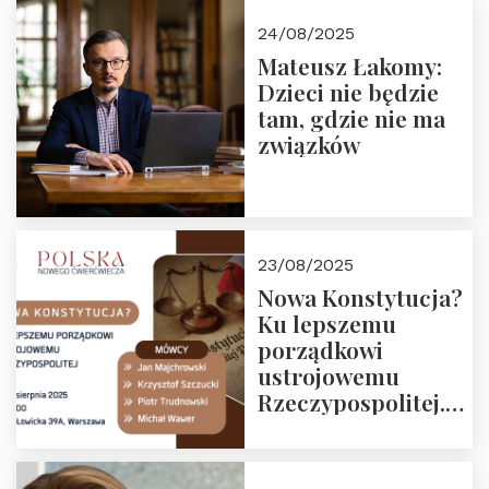
24/08/2025
Mateusz Łakomy:
Dzieci nie będzie
tam, gdzie nie ma
związków
23/08/2025
Nowa Konstytucja?
Ku lepszemu
porządkowi
ustrojowemu
Rzeczypospolitej.
Zapraszamy na
drugie spotkanie z
cyklu “Polska