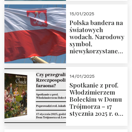
lutego 2025 r. o
godz. 18:00.
15/01/2025
Prowadzi prof.
Polska bandera na
Zbigniew
światowych
Stawrowski
wodach. Narodowy
symbol,
niewykorzystane
możliwości i
wyzwania
przyszłości
14/01/2025
Spotkanie z prof.
Włodzimierzem
Boleckim w Domu
Trójmorza – 17
stycznia 2025 r. o
godz. 18:00.
Prowadzi red. Jakub