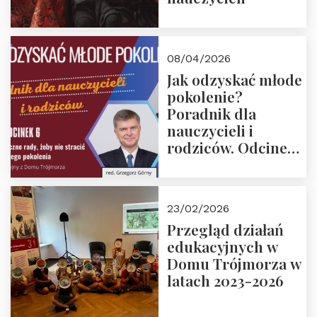
08/04/2026
Jak odzyskać młode
pokolenie?
Poradnik dla
nauczycieli i
rodziców. Odcinek
6. Tranzycja
płciowa jako rytuał
przejścia.
23/02/2026
Rozmawiają red.
Przegląd działań
Grzegorz Górny i
edukacyjnych w
prof. Michał
Domu Trójmorza w
Łuczewski
latach 2023-2026