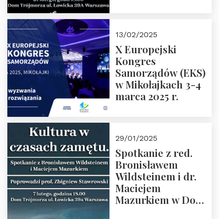
Spotkanie prowadzi
prof. Paweł
Kaczorowski.
13/02/2025
Zapraszamy
X Europejski
Kongres
Samorządów (EKS)
w Mikołajkach 3-4
marca 2025 r.
29/01/2025
Spotkanie z red.
Bronisławem
Wildsteinem i dr.
Maciejem
Mazurkiem w Domu
Trójmorza – 7