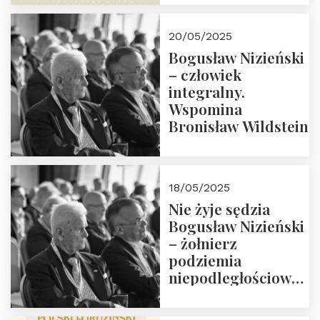
18:00. Zapraszamy!
20/05/2025
Bogusław Nizieński
– człowiek
integralny.
Wspomina
Bronisław Wildstein
18/05/2025
Nie żyje sędzia
Bogusław Nizieński
– żołnierz
podziemia
niepodległościowego
(NOW-AK), Kawaler
Orderu Orła