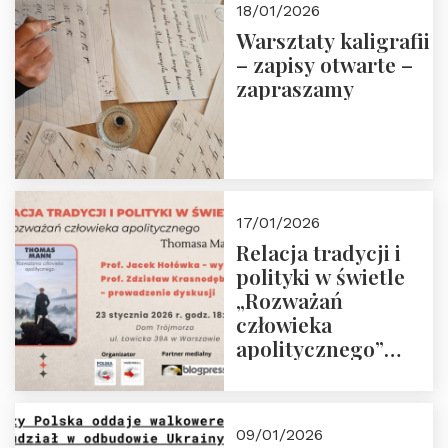
18/01/2026
Warsztaty kaligrafii
– zapisy otwarte –
zapraszamy
17/01/2026
Relacja tradycji i
polityki w świetle
„Rozważań
człowieka
apolitycznego”
Manna. Dom
Trójmorza, piątek
23 stycznia 2026 r.,
09/01/2026
godz. 18:00.