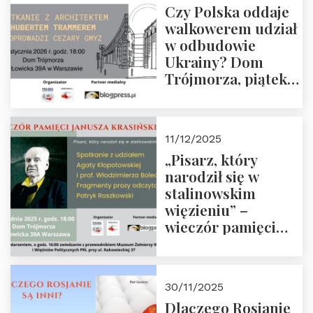
Czy Polska oddaje
Zapraszamy!
walkowerem udział
w odbudowie
Ukrainy? Dom
Trójmorza, piątek
16 stycznia 2026 r.,
godz. 18:00.
Zapraszamy!
11/12/2025
„Pisarz, który
narodził się w
stalinowskim
więzieniu” –
wieczór pamięci
Janusza
Krasińskiego o
godz. 18:00 oraz
30/11/2025
zwiedzanie
Dlaczego Rosjanie
Muzeum Żołnierzy