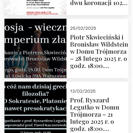
dwu koronacji 1025-
2025” autorstwa
Grzegorza
Górnego, 6 marca
25/02/2025
2025 r. godz. 17:30,
Piotr Skwieciński i
DAW ul. Miodowa
Bronisław Wildstein
17/19
w Domu Trójmorza
– 28 lutego 2025 r. o
godz. 18:00.
Zapraszamy!
13/02/2025
Prof. Ryszard
Legutko w Domu
Trójmorza – 21
lutego 2025 r. o
godz. 18:00.