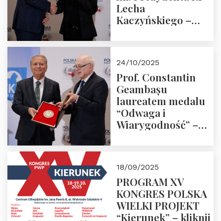
Lecha
Kaczyńskiego –
Laudacja
24/10/2025
Prof. Constantin
Geambașu
laureatem medalu
“Odwaga i
Wiarygodność” –
Laudacja
18/09/2025
PROGRAM XV
KONGRES POLSKA
WIELKI PROJEKT
“Kierunek” – kliknij