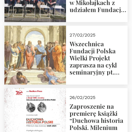
w Mikołajkach z
udziałem Fundacji
Polska Wielki
Projekt – 2025 r.
27/02/2025
Wszechnica
Fundacji Polska
Wielki Projekt
zaprasza na cykl
seminaryjny pt.
“Zapomniane
arcydzieła filozofii
europejskiej”
26/02/2025
Zaproszenie na
premierę książki
“Duchowa historia
Polski. Milenium