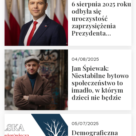
6 sierpnia 2025 roku
odbyła się
uroczystość
zaprzysiężenia
Prezydenta
Rzeczypospolitej
Polskiej Pana
Karola
04/08/2025
Nawrockiego
Jan Śpiewak:
Niestabilne bytowo
społeczeństwo to
imadło, w którym
dzieci nie będzie
05/07/2025
Demograficzna