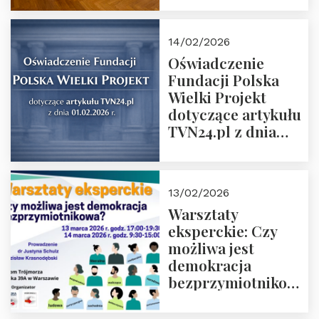
14/02/2026
Oświadczenie
Fundacji Polska
Wielki Projekt
dotyczące artykułu
TVN24.pl z dnia
01.02.2026 r.
13/02/2026
Warsztaty
eksperckie: Czy
możliwa jest
demokracja
bezprzymiotnikowa?
13-14 marca 2026 r.
w Domu Trójmorza.