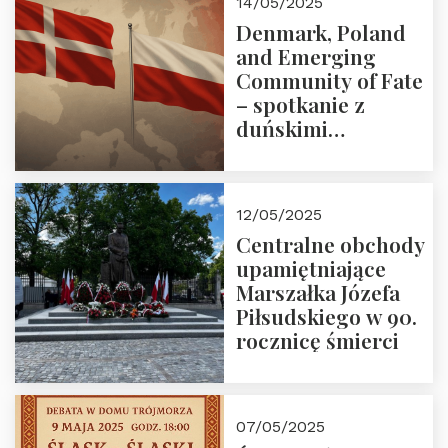
14/05/2025
Denmark, Poland
and Emerging
Community of Fate
– spotkanie z
duńskimi
konserwatystami
młodego pokolenia
w Domu Trójmorza
12/05/2025
Centralne obchody
upamiętniające
Marszałka Józefa
Piłsudskiego w 90.
rocznicę śmierci
07/05/2025