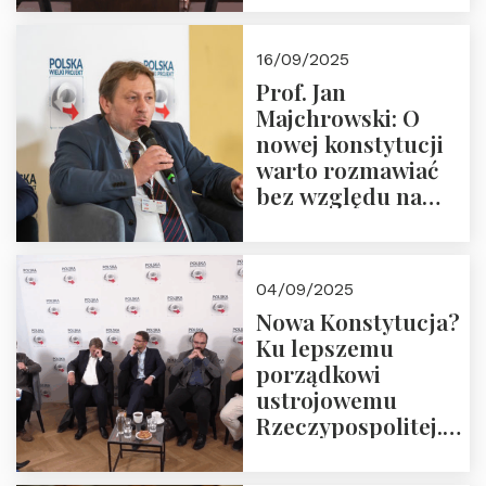
dziedzictwo
Okrągłego Stołu
16/09/2025
Prof. Jan
Majchrowski: O
nowej konstytucji
warto rozmawiać
bez względu na
rezultat
04/09/2025
Nowa Konstytucja?
Ku lepszemu
porządkowi
ustrojowemu
Rzeczypospolitej.
Zapraszamy do
obejrzenia nagrania