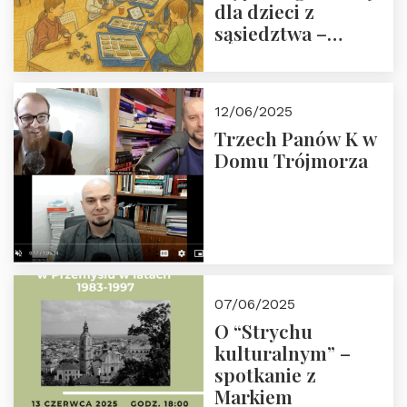
dla dzieci z
sąsiedztwa –
wesprzyj
społeczno-
edukacyjną misję
12/06/2025
Fundacji
Trzech Panów K w
Domu Trójmorza
07/06/2025
O “Strychu
kulturalnym” –
spotkanie z
Markiem