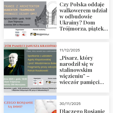
Czy Polska oddaje
Zapraszamy!
walkowerem udział
w odbudowie
Ukrainy? Dom
Trójmorza, piątek
16 stycznia 2026 r.,
godz. 18:00.
Zapraszamy!
11/12/2025
„Pisarz, który
narodził się w
stalinowskim
więzieniu” –
wieczór pamięci
Janusza
Krasińskiego o
godz. 18:00 oraz
30/11/2025
zwiedzanie
Dlaczego Rosjanie
Muzeum Żołnierzy