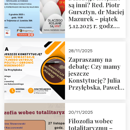
są inni? Red. Piotr
Wyklętych i
Gursztyn, dr Maciej
Więźniów
Mazurek – piątek
Politycznych PRL o
5.12.2025 r. godz.
godz. 16:00 – 19
18:00 Dom
grudnia 2025 r.
Trójmorza.
28/11/2025
Zapraszamy na
debatę: Czy mamy
jeszcze
Konstytucję? Julia
Przyłębska, Paweł
Jabłoński, Oskar
Kida, Magdalena
Murawska,
20/11/2025
Przemysław
Filozofia wobec
Sobolewski – 4
totalitaryzmu –
grudnia 2025 r.