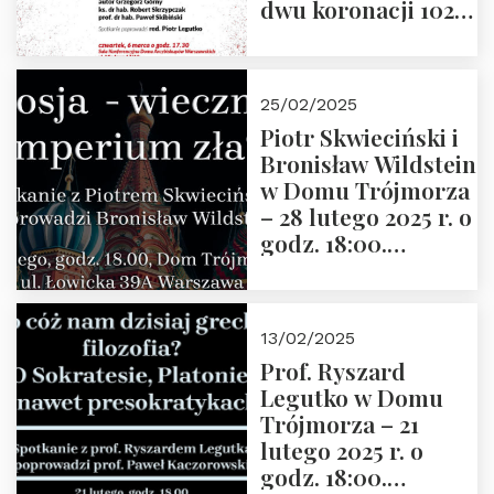
dwu koronacji 1025-
2025” autorstwa
Grzegorza
Górnego, 6 marca
25/02/2025
2025 r. godz. 17:30,
Piotr Skwieciński i
DAW ul. Miodowa
Bronisław Wildstein
17/19
w Domu Trójmorza
– 28 lutego 2025 r. o
godz. 18:00.
Zapraszamy!
13/02/2025
Prof. Ryszard
Legutko w Domu
Trójmorza – 21
lutego 2025 r. o
godz. 18:00.