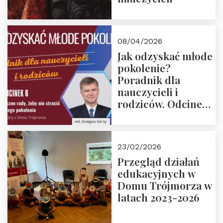
08/04/2026
Jak odzyskać młode
pokolenie?
Poradnik dla
nauczycieli i
rodziców. Odcinek
6. Tranzycja
płciowa jako rytuał
przejścia.
23/02/2026
Rozmawiają red.
Przegląd działań
Grzegorz Górny i
edukacyjnych w
prof. Michał
Domu Trójmorza w
Łuczewski
latach 2023-2026