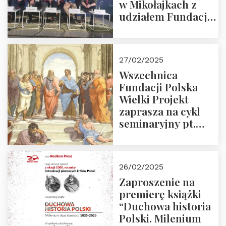
w Mikołajkach z
udziałem Fundacji
Polska Wielki
Projekt – 2025 r.
27/02/2025
Wszechnica
Fundacji Polska
Wielki Projekt
zaprasza na cykl
seminaryjny pt.
“Zapomniane
arcydzieła filozofii
europejskiej”
26/02/2025
Zaproszenie na
premierę książki
“Duchowa historia
Polski. Milenium