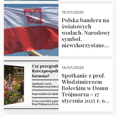
lutego 2025 r. o
godz. 18:00.
15/01/2025
Prowadzi prof.
Polska bandera na
Zbigniew
światowych
Stawrowski
wodach. Narodowy
symbol,
niewykorzystane
możliwości i
wyzwania
przyszłości
14/01/2025
Spotkanie z prof.
Włodzimierzem
Boleckim w Domu
Trójmorza – 17
stycznia 2025 r. o
godz. 18:00.
Prowadzi red. Jakub