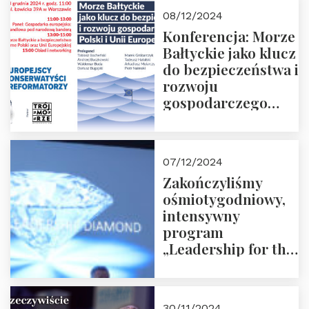
Moroz
08/12/2024
Konferencja: Morze
Bałtyckie jako klucz
do bezpieczeństwa i
rozwoju
gospodarczego
Polski i Unii
Europejskiej –
13.12.2024 r.
07/12/2024
ZAPRASZAMY
Zakończyliśmy
ośmiotygodniowy,
intensywny
program
„Leadership for the
Future” 18.10.2024 r.
– 07.12.2024 r.
30/11/2024