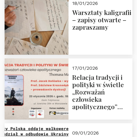
18/01/2026
Warsztaty kaligrafii
– zapisy otwarte –
zapraszamy
17/01/2026
Relacja tradycji i
polityki w świetle
„Rozważań
człowieka
apolitycznego”
Manna. Dom
Trójmorza, piątek
23 stycznia 2026 r.,
09/01/2026
godz. 18:00.