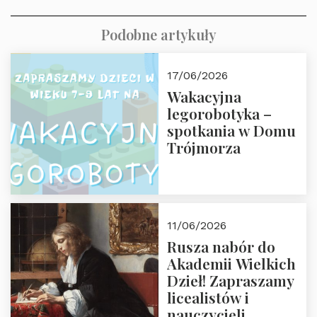
Podobne artykuły
17/06/2026
Wakacyjna
legorobotyka –
spotkania w Domu
Trójmorza
11/06/2026
Rusza nabór do
Akademii Wielkich
Dzieł! Zapraszamy
licealistów i
nauczycieli