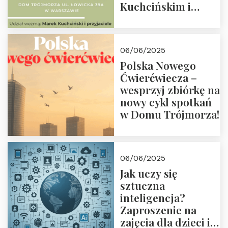
Kuchcińskim i
przyjaciółmi.
Zapraszamy 13
czerwca 2025 r. o
06/06/2025
18:00
Polska Nowego
Ćwierćwiecza –
wesprzyj zbiórkę na
nowy cykl spotkań
w Domu Trójmorza!
06/06/2025
Jak uczy się
sztuczna
inteligencja?
Zaproszenie na
zajęcia dla dzieci i