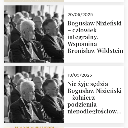
18:00. Zapraszamy!
20/05/2025
Bogusław Nizieński
– człowiek
integralny.
Wspomina
Bronisław Wildstein
18/05/2025
Nie żyje sędzia
Bogusław Nizieński
– żołnierz
podziemia
niepodległościowego
(NOW-AK), Kawaler
Orderu Orła