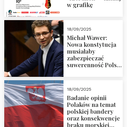
w grafikę
18/09/2025
Michał Wawer:
Nowa konstytucja
musiałaby
zabezpieczać
suwerenność Polski
i stanowić wyraz
jedności narodowej
18/09/2025
Badanie opinii
Polaków na temat
polskiej bandery
oraz konsekwencje
braku morskiej