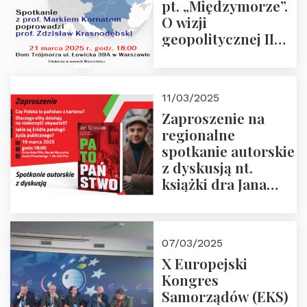
pt. „Międzymorze”.
O wizji
geopolitycznej II
Rzeczypospolitej –
21.03.2025 r. o godz.
18:00 – prof. Kornat
11/03/2025
i prof.
Zaproszenie na
Krasnodębski
regionalne
spotkanie autorskie
z dyskusją nt.
książki dra Jana
Śpiewaka
“Patopaństwo”
07/03/2025
X Europejski
Kongres
Samorządów (EKS)