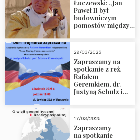
Łuczewski: „Jan
Paweł II był
budowniczym
pomostów między
sprzecznościami”
29/03/2025
Zapraszamy na
spotkanie z reż.
Rafałem
Geremkiem, dr.
Justyną Schulz i
prof. Zdzisławem
Krasnodębskim – 4
kwietnia 2025 r. –
17/03/2025
“Rosja-Niemcy…”
Zapraszamy
na spotkanie