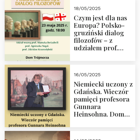
Białego, działacz
18/05/2025
społeczny, członek
Czym jest dla nas
Kapituły Nagrody
Europa? Polsko-
im. Prezydenta
gruziński dialog
Lecha
filozofów – z
Kaczyńskiego.
udziałem prof.
Wielki autorytet.
Mamuki
Beriashvili’ego, prof.
Agnieszki Nogal.
16/05/2025
Dom Trójmorza 23
Niemiecki uczony z
maja 2025 r. godz.
Gdańska. Wieczór
18:00.
pamięci profesora
Gunnara
Heinsohna. Dom
Trójmorza 16 maja
2025 r. godz. 18:00.
Zapraszamy!