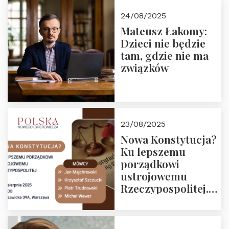
24/08/2025
Mateusz Łakomy:
Dzieci nie będzie
tam, gdzie nie ma
związków
23/08/2025
Nowa Konstytucja?
Ku lepszemu
porządkowi
ustrojowemu
Rzeczypospolitej.
Zapraszamy na
drugie spotkanie z
cyklu “Polska