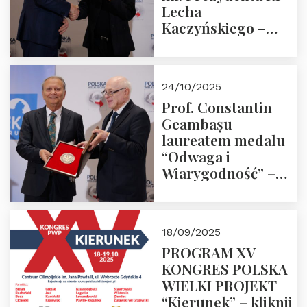
Lecha
Kaczyńskiego –
Laudacja
24/10/2025
Prof. Constantin
Geambașu
laureatem medalu
“Odwaga i
Wiarygodność” –
Laudacja
18/09/2025
PROGRAM XV
KONGRES POLSKA
WIELKI PROJEKT
“Kierunek” – kliknij