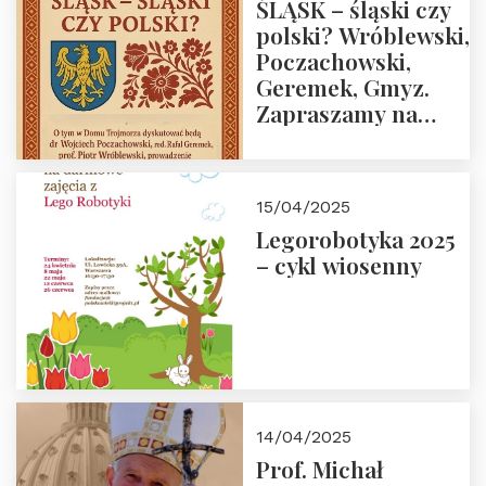
ŚLĄSK – śląski czy
polski? Wróblewski,
Poczachowski,
Geremek, Gmyz.
Zapraszamy na
spotkanie 9 maja
2025 r. o godz. 18:00
do Domu
15/04/2025
Trójmorza.
Legorobotyka 2025
– cykl wiosenny
14/04/2025
Prof. Michał