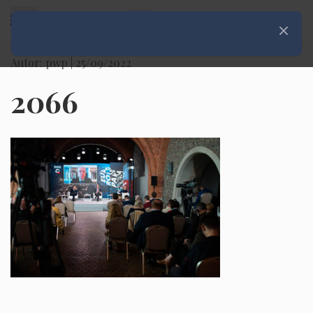
Rozwiń menu
Zamknij
Autor: pwp |
25/09/2022
2066