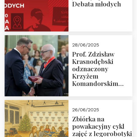
Debata młodych
28/06/2025
Prof. Zdzisław
Krasnodębski
odznaczony
Krzyżem
Komandorskim
Orderu Odrodzenia
Polski
26/06/2025
Zbiórka na
powakacyjny cykl
zajęć z legorobotyki