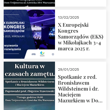
Spotkanie prowadzi
prof. Paweł
Kaczorowski.
13/02/2025
Zapraszamy
X Europejski
Kongres
Samorządów (EKS)
w Mikołajkach 3-4
marca 2025 r.
29/01/2025
Spotkanie z red.
Bronisławem
Wildsteinem i dr.
Maciejem
Mazurkiem w Domu
Trójmorza – 7