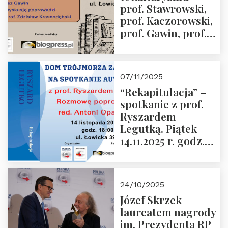
prof. Stawrowski,
godz. 18:00.
prof. Kaczorowski,
prof. Gawin, prof.
Krasnodębski –
czwartek 27.11.2025
r. godz. 18:00
07/11/2025
“Rekapitulacja” –
spotkanie z prof.
Ryszardem
Legutką. Piątek
14.11.2025 r. godz.
18:00 w Domu
Trójmorza.
Zapraszamy!
24/10/2025
Józef Skrzek
laureatem nagrody
im. Prezydenta RP