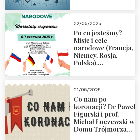
rodziców
22/05/2025
Po co jesteśmy?
Misje i cele
narodowe (Francja,
Niemcy, Rosja,
Polska).
Dwudniowe
eksperckie
warsztaty.
21/05/2025
Zapraszamy do
Co nam po
zapisów.
koronacji? Dr Paweł
Figurski i prof.
Michał Łuczewski w
Domu Trójmorza
30.05.2025 r. godz.