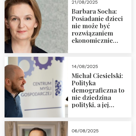
21/08/2025
Nowego
Barbara Socha:
Ćwierćwiecza”
Posiadanie dzieci
nie może być
rozwiązaniem
ekonomicznie
nieracjonalnym
14/08/2025
Michał Ciesielski:
Polityka
demograficzna to
nie dziedzina
polityki, a jej
wymiar
06/08/2025