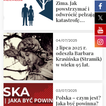
Zima. Jak
powstrzymać i
odwrócić pełzającą
katastrofę.
Zapraszamy na
pierwsze spotkanie
z cyklu “Polska
04/07/2025
Nowego
2 lipca 2025 r.
Ćwierćwiecza”
odeszła Barbara
Krasińska (Stramik)
w wieku 95 lat.
03/07/2025
Polska – czym jest?
Jaka być powinna?