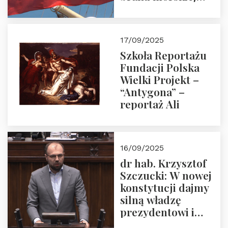
floty handlowej pod
narodową banderą
17/09/2025
Szkoła Reportażu
Fundacji Polska
Wielki Projekt –
“Antygona” –
reportaż Ali
16/09/2025
dr hab. Krzysztof
Szczucki: W nowej
konstytucji dajmy
silną władzę
prezydentowi i
pożegnajmy