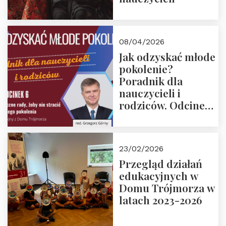
08/04/2026
Jak odzyskać młode
pokolenie?
Poradnik dla
nauczycieli i
rodziców. Odcinek
6. Tranzycja
płciowa jako rytuał
przejścia.
23/02/2026
Rozmawiają red.
Przegląd działań
Grzegorz Górny i
edukacyjnych w
prof. Michał
Domu Trójmorza w
Łuczewski
latach 2023-2026