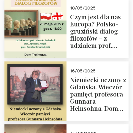
Białego, działacz
18/05/2025
społeczny, członek
Czym jest dla nas
Kapituły Nagrody
Europa? Polsko-
im. Prezydenta
gruziński dialog
Lecha
filozofów – z
Kaczyńskiego.
udziałem prof.
Wielki autorytet.
Mamuki
Beriashvili’ego, prof.
Agnieszki Nogal.
16/05/2025
Dom Trójmorza 23
Niemiecki uczony z
maja 2025 r. godz.
Gdańska. Wieczór
18:00.
pamięci profesora
Gunnara
Heinsohna. Dom
Trójmorza 16 maja
2025 r. godz. 18:00.
Zapraszamy!