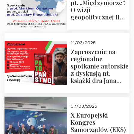
pt. „Międzymorze”.
O wizji
geopolitycznej II
Rzeczypospolitej –
21.03.2025 r. o godz.
18:00 – prof. Kornat
11/03/2025
i prof.
Zaproszenie na
Krasnodębski
regionalne
spotkanie autorskie
z dyskusją nt.
książki dra Jana
Śpiewaka
“Patopaństwo”
07/03/2025
X Europejski
Kongres
Samorządów (EKS)