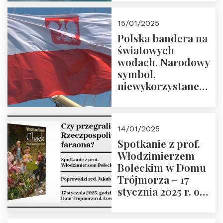
lutego 2025 r. o
godz. 18:00.
15/01/2025
Prowadzi prof.
Polska bandera na
Zbigniew
światowych
Stawrowski
wodach. Narodowy
symbol,
niewykorzystane
możliwości i
wyzwania
przyszłości
14/01/2025
Spotkanie z prof.
Włodzimierzem
Boleckim w Domu
Trójmorza – 17
stycznia 2025 r. o
godz. 18:00.
Prowadzi red. Jakub