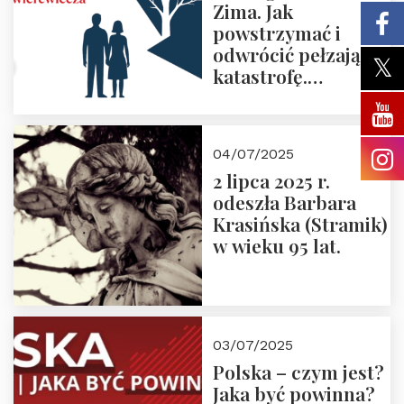
Zima. Jak
powstrzymać i
odwrócić pełzającą
katastrofę.
Zapraszamy na
pierwsze spotkanie
z cyklu “Polska
04/07/2025
Nowego
2 lipca 2025 r.
Ćwierćwiecza”
odeszła Barbara
Krasińska (Stramik)
w wieku 95 lat.
03/07/2025
Polska – czym jest?
Jaka być powinna?