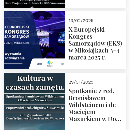
Spotkanie prowadzi
prof. Paweł
Kaczorowski.
13/02/2025
Zapraszamy
X Europejski
Kongres
Samorządów (EKS)
w Mikołajkach 3-4
marca 2025 r.
29/01/2025
Spotkanie z red.
Bronisławem
Wildsteinem i dr.
Maciejem
Mazurkiem w Domu
Trójmorza – 7