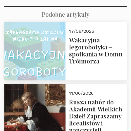
Podobne artykuły
17/06/2026
Wakacyjna
legorobotyka –
spotkania w Domu
Trójmorza
11/06/2026
Rusza nabór do
Akademii Wielkich
Dzieł! Zapraszamy
licealistów i
nauczycieli