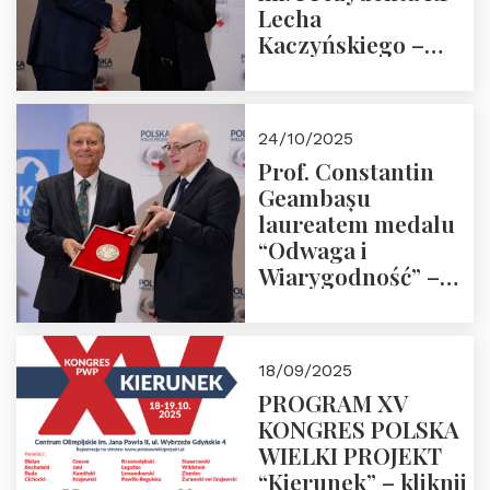
Lecha
Kaczyńskiego –
Laudacja
24/10/2025
Prof. Constantin
Geambașu
laureatem medalu
“Odwaga i
Wiarygodność” –
Laudacja
18/09/2025
PROGRAM XV
KONGRES POLSKA
WIELKI PROJEKT
“Kierunek” – kliknij