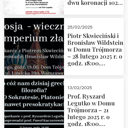
dwu koronacji 1025-
2025” autorstwa
Grzegorza
Górnego, 6 marca
25/02/2025
2025 r. godz. 17:30,
Piotr Skwieciński i
DAW ul. Miodowa
Bronisław Wildstein
17/19
w Domu Trójmorza
– 28 lutego 2025 r. o
godz. 18:00.
Zapraszamy!
13/02/2025
Prof. Ryszard
Legutko w Domu
Trójmorza – 21
lutego 2025 r. o
godz. 18:00.