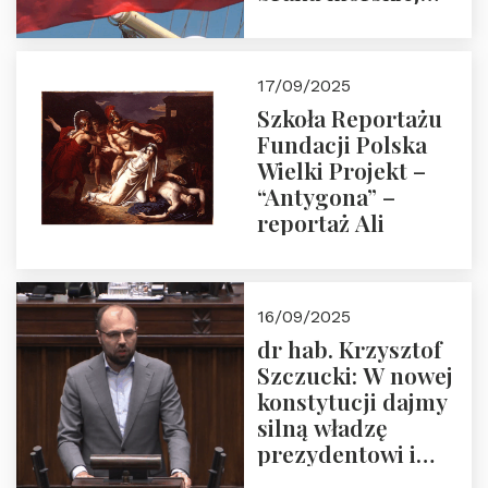
floty handlowej pod
narodową banderą
17/09/2025
Szkoła Reportażu
Fundacji Polska
Wielki Projekt –
“Antygona” –
reportaż Ali
16/09/2025
dr hab. Krzysztof
Szczucki: W nowej
konstytucji dajmy
silną władzę
prezydentowi i
pożegnajmy