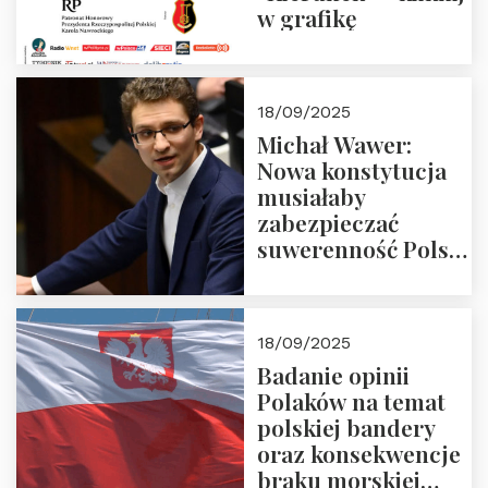
w grafikę
18/09/2025
Michał Wawer:
Nowa konstytucja
musiałaby
zabezpieczać
suwerenność Polski
i stanowić wyraz
jedności narodowej
18/09/2025
Badanie opinii
Polaków na temat
polskiej bandery
oraz konsekwencje
braku morskiej