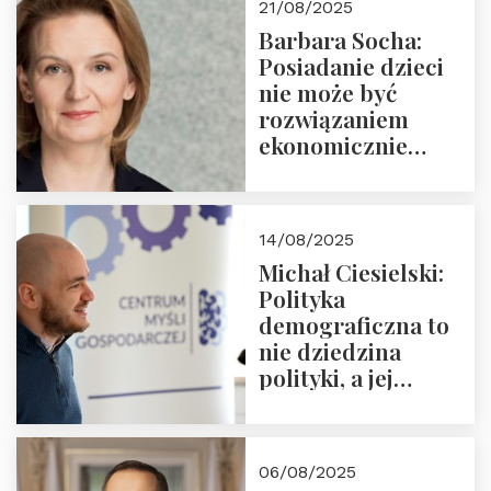
21/08/2025
Nowego
Barbara Socha:
Ćwierćwiecza”
Posiadanie dzieci
nie może być
rozwiązaniem
ekonomicznie
nieracjonalnym
14/08/2025
Michał Ciesielski:
Polityka
demograficzna to
nie dziedzina
polityki, a jej
wymiar
06/08/2025