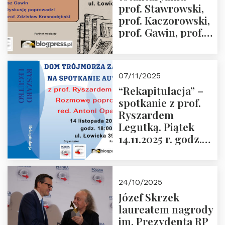
prof. Stawrowski,
godz. 18:00.
prof. Kaczorowski,
prof. Gawin, prof.
Krasnodębski –
czwartek 27.11.2025
r. godz. 18:00
07/11/2025
“Rekapitulacja” –
spotkanie z prof.
Ryszardem
Legutką. Piątek
14.11.2025 r. godz.
18:00 w Domu
Trójmorza.
Zapraszamy!
24/10/2025
Józef Skrzek
laureatem nagrody
im. Prezydenta RP