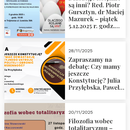
są inni? Red. Piotr
Wyklętych i
Gursztyn, dr Maciej
Więźniów
Mazurek – piątek
Politycznych PRL o
5.12.2025 r. godz.
godz. 16:00 – 19
18:00 Dom
grudnia 2025 r.
Trójmorza.
28/11/2025
Zapraszamy na
debatę: Czy mamy
jeszcze
Konstytucję? Julia
Przyłębska, Paweł
Jabłoński, Oskar
Kida, Magdalena
Murawska,
20/11/2025
Przemysław
Filozofia wobec
Sobolewski – 4
totalitaryzmu –
grudnia 2025 r.