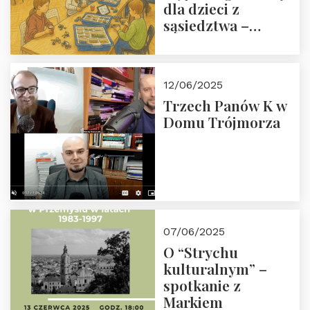
dla dzieci z
sąsiedztwa –
wesprzyj
społeczno-
edukacyjną misję
12/06/2025
Fundacji
Trzech Panów K w
Domu Trójmorza
07/06/2025
O “Strychu
kulturalnym” –
spotkanie z
Markiem