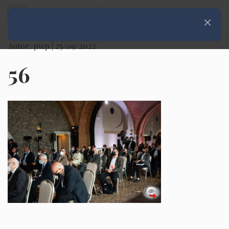
Rozwiń menu
Zamknij
Autor: pwp |
25/09/2022
56