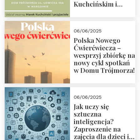
Kuchcińskim i
przyjaciółmi.
Zapraszamy 13
czerwca 2025 r. o
06/06/2025
18:00
Polska Nowego
Ćwierćwiecza –
wesprzyj zbiórkę na
nowy cykl spotkań
w Domu Trójmorza!
06/06/2025
Jak uczy się
sztuczna
inteligencja?
Zaproszenie na
zajęcia dla dzieci i