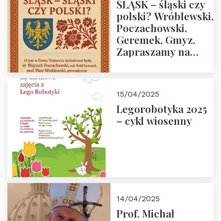
ŚLĄSK – śląski czy
polski? Wróblewski,
Poczachowski,
Geremek, Gmyz.
Zapraszamy na
spotkanie 9 maja
2025 r. o godz. 18:00
do Domu
15/04/2025
Trójmorza.
Legorobotyka 2025
– cykl wiosenny
14/04/2025
Prof. Michał