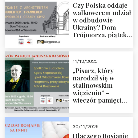
Czy Polska oddaje
Zapraszamy!
walkowerem udział
w odbudowie
Ukrainy? Dom
Trójmorza, piątek
16 stycznia 2026 r.,
godz. 18:00.
Zapraszamy!
11/12/2025
„Pisarz, który
narodził się w
stalinowskim
więzieniu” –
wieczór pamięci
Janusza
Krasińskiego o
godz. 18:00 oraz
30/11/2025
zwiedzanie
Dlaczego Rosjanie
Muzeum Żołnierzy