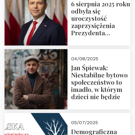
6 sierpnia 2025 roku
odbyła się
uroczystość
zaprzysiężenia
Prezydenta
Rzeczypospolitej
Polskiej Pana
Karola
04/08/2025
Nawrockiego
Jan Śpiewak:
Niestabilne bytowo
społeczeństwo to
imadło, w którym
dzieci nie będzie
05/07/2025
Demograficzna