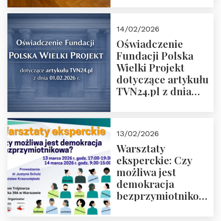
14/02/2026
Oświadczenie
Fundacji Polska
Wielki Projekt
dotyczące artykułu
TVN24.pl z dnia
01.02.2026 r.
13/02/2026
Warsztaty
eksperckie: Czy
możliwa jest
demokracja
bezprzymiotnikowa?
13-14 marca 2026 r.
w Domu Trójmorza.