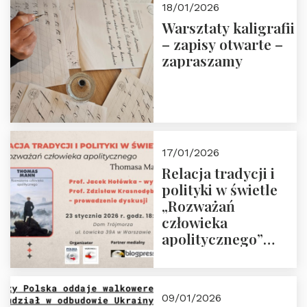
18/01/2026
Warsztaty kaligrafii
– zapisy otwarte –
zapraszamy
17/01/2026
Relacja tradycji i
polityki w świetle
„Rozważań
człowieka
apolitycznego”
Manna. Dom
Trójmorza, piątek
23 stycznia 2026 r.,
09/01/2026
godz. 18:00.