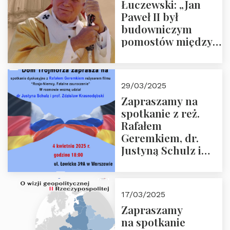
Łuczewski: „Jan
Paweł II był
budowniczym
pomostów między
sprzecznościami”
29/03/2025
Zapraszamy na
spotkanie z reż.
Rafałem
Geremkiem, dr.
Justyną Schulz i
prof. Zdzisławem
Krasnodębskim – 4
kwietnia 2025 r. –
17/03/2025
“Rosja-Niemcy…”
Zapraszamy
na spotkanie