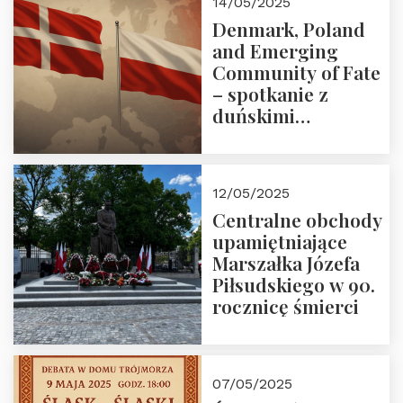
14/05/2025
Denmark, Poland
and Emerging
Community of Fate
– spotkanie z
duńskimi
konserwatystami
młodego pokolenia
w Domu Trójmorza
12/05/2025
Centralne obchody
upamiętniające
Marszałka Józefa
Piłsudskiego w 90.
rocznicę śmierci
07/05/2025