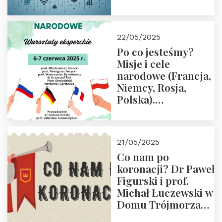
rodziców
22/05/2025
Po co jesteśmy?
Misje i cele
narodowe (Francja,
Niemcy, Rosja,
Polska).
Dwudniowe
eksperckie
warsztaty.
21/05/2025
Zapraszamy do
Co nam po
zapisów.
koronacji? Dr Paweł
Figurski i prof.
Michał Łuczewski w
Domu Trójmorza
30.05.2025 r. godz.