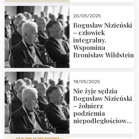
18:00. Zapraszamy!
20/05/2025
Bogusław Nizieński
– człowiek
integralny.
Wspomina
Bronisław Wildstein
18/05/2025
Nie żyje sędzia
Bogusław Nizieński
– żołnierz
podziemia
niepodległościowego
(NOW-AK), Kawaler
Orderu Orła