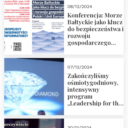
Moroz
08/12/2024
Konferencja: Morze
Bałtyckie jako klucz
do bezpieczeństwa i
rozwoju
gospodarczego
Polski i Unii
Europejskiej –
13.12.2024 r.
07/12/2024
ZAPRASZAMY
Zakończyliśmy
ośmiotygodniowy,
intensywny
program
„Leadership for the
Future” 18.10.2024 r.
– 07.12.2024 r.
30/11/2024