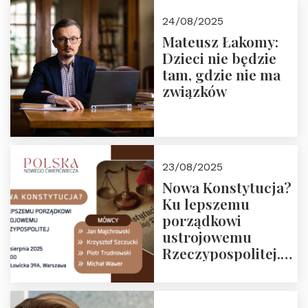
24/08/2025
Mateusz Łakomy:
Dzieci nie będzie
tam, gdzie nie ma
związków
23/08/2025
Nowa Konstytucja?
Ku lepszemu
porządkowi
ustrojowemu
Rzeczypospolitej.
Zapraszamy na
drugie spotkanie z
cyklu “Polska