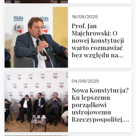
dziedzictwo
Okrągłego Stołu
16/09/2025
Prof. Jan
Majchrowski: O
nowej konstytucji
warto rozmawiać
bez względu na
rezultat
04/09/2025
Nowa Konstytucja?
Ku lepszemu
porządkowi
ustrojowemu
Rzeczypospolitej.
Zapraszamy do
obejrzenia nagrania