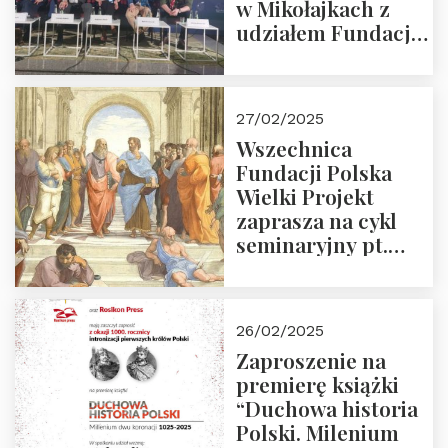
w Mikołajkach z
udziałem Fundacji
Polska Wielki
Projekt – 2025 r.
27/02/2025
Wszechnica
Fundacji Polska
Wielki Projekt
zaprasza na cykl
seminaryjny pt.
“Zapomniane
arcydzieła filozofii
europejskiej”
26/02/2025
Zaproszenie na
premierę książki
“Duchowa historia
Polski. Milenium