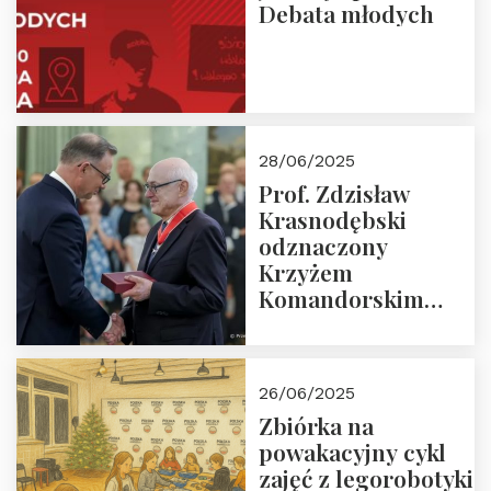
Debata młodych
28/06/2025
Prof. Zdzisław
Krasnodębski
odznaczony
Krzyżem
Komandorskim
Orderu Odrodzenia
Polski
26/06/2025
Zbiórka na
powakacyjny cykl
zajęć z legorobotyki