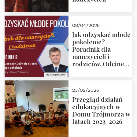
08/04/2026
Jak odzyskać młode
pokolenie?
Poradnik dla
nauczycieli i
rodziców. Odcinek
6. Tranzycja
płciowa jako rytuał
przejścia.
23/02/2026
Rozmawiają red.
Przegląd działań
Grzegorz Górny i
edukacyjnych w
prof. Michał
Domu Trójmorza w
Łuczewski
latach 2023-2026