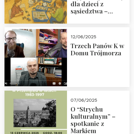
dla dzieci z
sąsiedztwa –
wesprzyj
społeczno-
edukacyjną misję
12/06/2025
Fundacji
Trzech Panów K w
Domu Trójmorza
07/06/2025
O “Strychu
kulturalnym” –
spotkanie z
Markiem