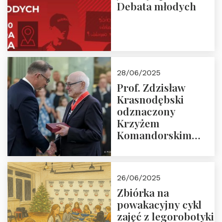
Debata młodych
28/06/2025
Prof. Zdzisław
Krasnodębski
odznaczony
Krzyżem
Komandorskim
Orderu Odrodzenia
Polski
26/06/2025
Zbiórka na
powakacyjny cykl
zajęć z legorobotyki