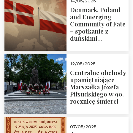
14/05/2025
Denmark, Poland
and Emerging
Community of Fate
– spotkanie z
duńskimi
konserwatystami
młodego pokolenia
w Domu Trójmorza
12/05/2025
Centralne obchody
upamiętniające
Marszałka Józefa
Piłsudskiego w 90.
rocznicę śmierci
07/05/2025