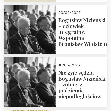
18:00. Zapraszamy!
20/05/2025
Bogusław Nizieński
– człowiek
integralny.
Wspomina
Bronisław Wildstein
18/05/2025
Nie żyje sędzia
Bogusław Nizieński
– żołnierz
podziemia
niepodległościowego
(NOW-AK), Kawaler
Orderu Orła