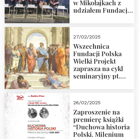
w Mikołajkach z
udziałem Fundacji
Polska Wielki
Projekt – 2025 r.
27/02/2025
Wszechnica
Fundacji Polska
Wielki Projekt
zaprasza na cykl
seminaryjny pt.
“Zapomniane
arcydzieła filozofii
europejskiej”
26/02/2025
Zaproszenie na
premierę książki
“Duchowa historia
Polski. Milenium