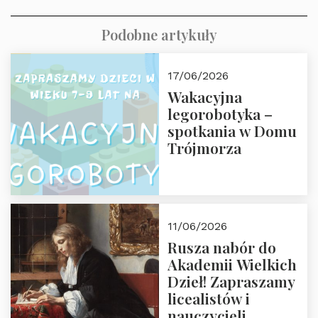
Podobne artykuły
17/06/2026
Wakacyjna
legorobotyka –
spotkania w Domu
Trójmorza
11/06/2026
Rusza nabór do
Akademii Wielkich
Dzieł! Zapraszamy
licealistów i
nauczycieli