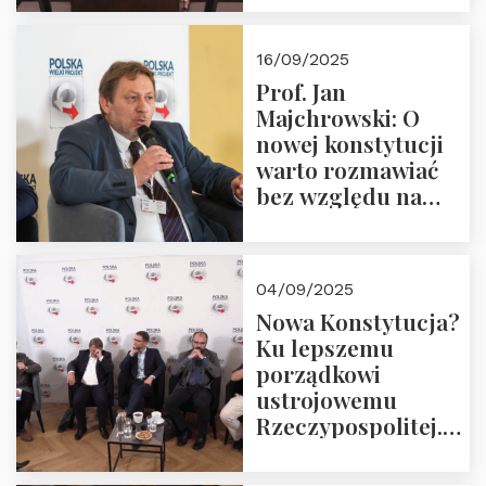
dziedzictwo
Okrągłego Stołu
16/09/2025
Prof. Jan
Majchrowski: O
nowej konstytucji
warto rozmawiać
bez względu na
rezultat
04/09/2025
Nowa Konstytucja?
Ku lepszemu
porządkowi
ustrojowemu
Rzeczypospolitej.
Zapraszamy do
obejrzenia nagrania