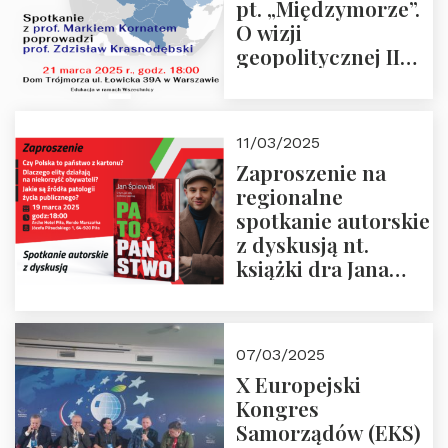
pt. „Międzymorze”.
O wizji
geopolitycznej II
Rzeczypospolitej –
21.03.2025 r. o godz.
18:00 – prof. Kornat
11/03/2025
i prof.
Zaproszenie na
Krasnodębski
regionalne
spotkanie autorskie
z dyskusją nt.
książki dra Jana
Śpiewaka
“Patopaństwo”
07/03/2025
X Europejski
Kongres
Samorządów (EKS)