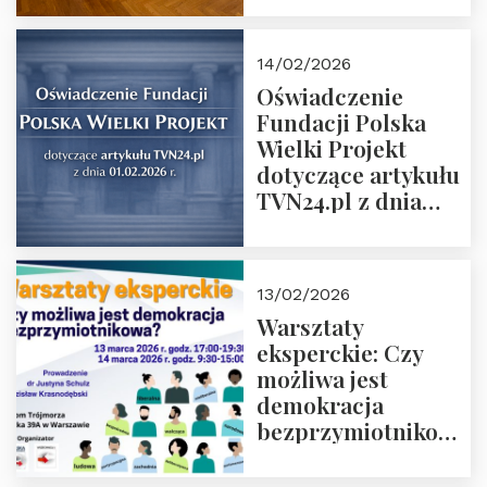
14/02/2026
Oświadczenie
Fundacji Polska
Wielki Projekt
dotyczące artykułu
TVN24.pl z dnia
01.02.2026 r.
13/02/2026
Warsztaty
eksperckie: Czy
możliwa jest
demokracja
bezprzymiotnikowa?
13-14 marca 2026 r.
w Domu Trójmorza.