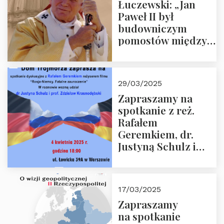
Łuczewski: „Jan
Paweł II był
budowniczym
pomostów między
sprzecznościami”
29/03/2025
Zapraszamy na
spotkanie z reż.
Rafałem
Geremkiem, dr.
Justyną Schulz i
prof. Zdzisławem
Krasnodębskim – 4
kwietnia 2025 r. –
17/03/2025
“Rosja-Niemcy…”
Zapraszamy
na spotkanie