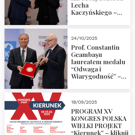
Lecha
Kaczyńskiego –
Laudacja
24/10/2025
Prof. Constantin
Geambașu
laureatem medalu
“Odwaga i
Wiarygodność” –
Laudacja
18/09/2025
PROGRAM XV
KONGRES POLSKA
WIELKI PROJEKT
“Kierunek” – kliknij