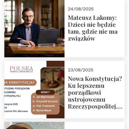
24/08/2025
Mateusz Łakomy:
Dzieci nie będzie
tam, gdzie nie ma
związków
23/08/2025
Nowa Konstytucja?
Ku lepszemu
porządkowi
ustrojowemu
Rzeczypospolitej.
Zapraszamy na
drugie spotkanie z
cyklu “Polska