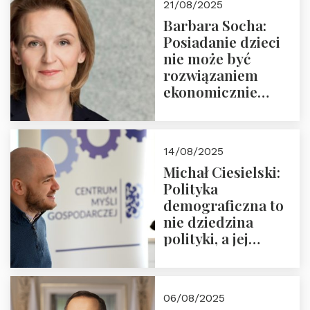
21/08/2025
Nowego
Barbara Socha:
Ćwierćwiecza”
Posiadanie dzieci
nie może być
rozwiązaniem
ekonomicznie
nieracjonalnym
14/08/2025
Michał Ciesielski:
Polityka
demograficzna to
nie dziedzina
polityki, a jej
wymiar
06/08/2025