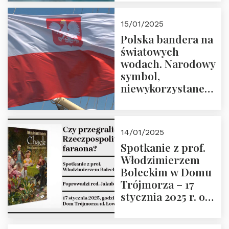
lutego 2025 r. o
godz. 18:00.
15/01/2025
Prowadzi prof.
Polska bandera na
Zbigniew
światowych
Stawrowski
wodach. Narodowy
symbol,
niewykorzystane
możliwości i
wyzwania
przyszłości
14/01/2025
Spotkanie z prof.
Włodzimierzem
Boleckim w Domu
Trójmorza – 17
stycznia 2025 r. o
godz. 18:00.
Prowadzi red. Jakub