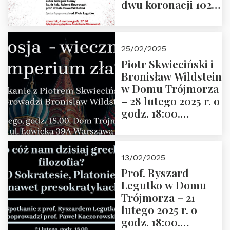
dwu koronacji 1025-
2025” autorstwa
Grzegorza
Górnego, 6 marca
25/02/2025
2025 r. godz. 17:30,
Piotr Skwieciński i
DAW ul. Miodowa
Bronisław Wildstein
17/19
w Domu Trójmorza
– 28 lutego 2025 r. o
godz. 18:00.
Zapraszamy!
13/02/2025
Prof. Ryszard
Legutko w Domu
Trójmorza – 21
lutego 2025 r. o
godz. 18:00.