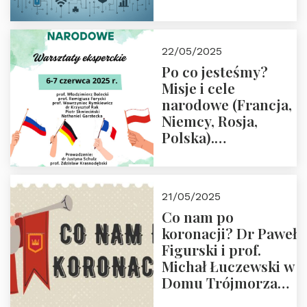
rodziców
22/05/2025
Po co jesteśmy?
Misje i cele
narodowe (Francja,
Niemcy, Rosja,
Polska).
Dwudniowe
eksperckie
warsztaty.
21/05/2025
Zapraszamy do
Co nam po
zapisów.
koronacji? Dr Paweł
Figurski i prof.
Michał Łuczewski w
Domu Trójmorza
30.05.2025 r. godz.