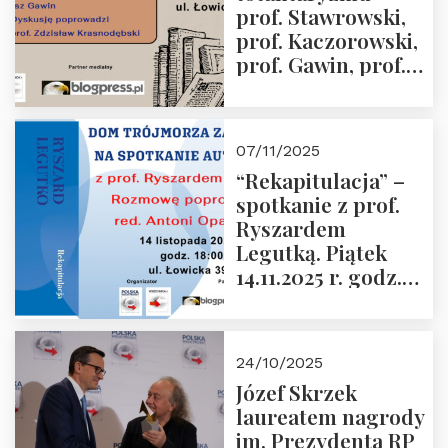
prof. Stawrowski,
godz. 18:00.
prof. Kaczorowski,
prof. Gawin, prof.
Krasnodębski –
czwartek 27.11.2025
r. godz. 18:00
07/11/2025
“Rekapitulacja” –
spotkanie z prof.
Ryszardem
Legutką. Piątek
14.11.2025 r. godz.
18:00 w Domu
Trójmorza.
Zapraszamy!
24/10/2025
Józef Skrzek
laureatem nagrody
im. Prezydenta RP