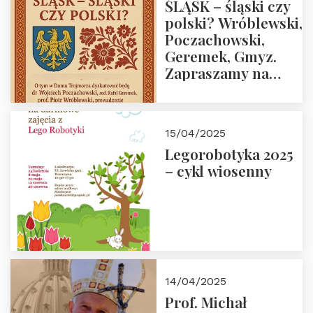
ŚLĄSK – śląski czy
polski? Wróblewski,
Poczachowski,
Geremek, Gmyz.
Zapraszamy na
spotkanie 9 maja
2025 r. o godz. 18:00
do Domu
15/04/2025
Trójmorza.
Legorobotyka 2025
– cykl wiosenny
14/04/2025
Prof. Michał