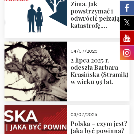
Zima. Jak
powstrzymać i
odwrócić pełzającą
katastrofę.
Zapraszamy na
pierwsze spotkanie
z cyklu “Polska
04/07/2025
Nowego
2 lipca 2025 r.
Ćwierćwiecza”
odeszła Barbara
Krasińska (Stramik)
w wieku 95 lat.
03/07/2025
Polska – czym jest?
Jaka być powinna?