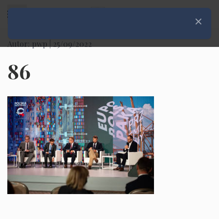
Rozwiń menu
Zamknij
Autor: pwp |
25/09/2022
86