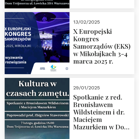
Spotkanie prowadzi
prof. Paweł
Kaczorowski.
13/02/2025
Zapraszamy
X Europejski
Kongres
Samorządów (EKS)
w Mikołajkach 3-4
marca 2025 r.
29/01/2025
Spotkanie z red.
Bronisławem
Wildsteinem i dr.
Maciejem
Mazurkiem w Domu
Trójmorza – 7