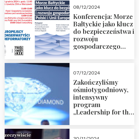
Moroz
08/12/2024
Konferencja: Morze
Bałtyckie jako klucz
do bezpieczeństwa i
rozwoju
gospodarczego
Polski i Unii
Europejskiej –
13.12.2024 r.
07/12/2024
ZAPRASZAMY
Zakończyliśmy
ośmiotygodniowy,
intensywny
program
„Leadership for the
Future” 18.10.2024 r.
– 07.12.2024 r.
30/11/2024