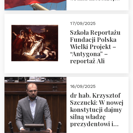
floty handlowej pod
narodową banderą
17/09/2025
Szkoła Reportażu
Fundacji Polska
Wielki Projekt –
“Antygona” –
reportaż Ali
16/09/2025
dr hab. Krzysztof
Szczucki: W nowej
konstytucji dajmy
silną władzę
prezydentowi i
pożegnajmy