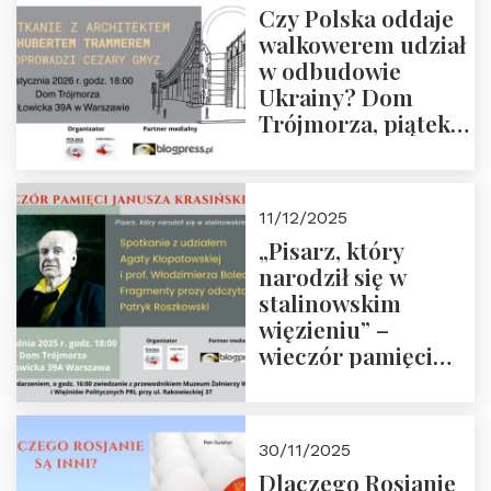
Czy Polska oddaje
Zapraszamy!
walkowerem udział
w odbudowie
Ukrainy? Dom
Trójmorza, piątek
16 stycznia 2026 r.,
godz. 18:00.
Zapraszamy!
11/12/2025
„Pisarz, który
narodził się w
stalinowskim
więzieniu” –
wieczór pamięci
Janusza
Krasińskiego o
godz. 18:00 oraz
30/11/2025
zwiedzanie
Dlaczego Rosjanie
Muzeum Żołnierzy