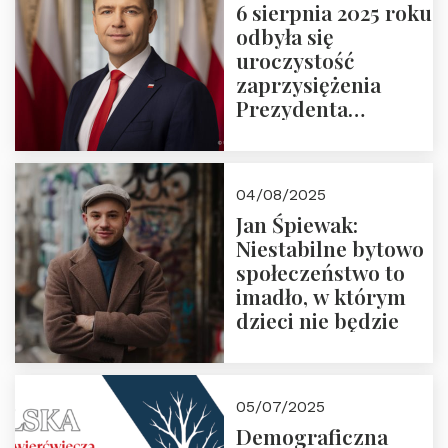
6 sierpnia 2025 roku
odbyła się
uroczystość
zaprzysiężenia
Prezydenta
Rzeczypospolitej
Polskiej Pana
Karola
04/08/2025
Nawrockiego
Jan Śpiewak:
Niestabilne bytowo
społeczeństwo to
imadło, w którym
dzieci nie będzie
05/07/2025
Demograficzna