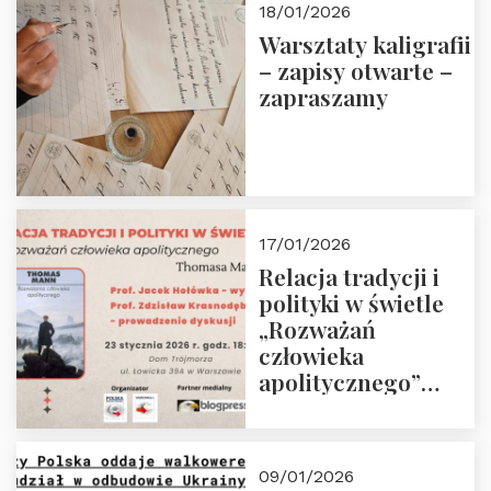
18/01/2026
Warsztaty kaligrafii
– zapisy otwarte –
zapraszamy
17/01/2026
Relacja tradycji i
polityki w świetle
„Rozważań
człowieka
apolitycznego”
Manna. Dom
Trójmorza, piątek
23 stycznia 2026 r.,
09/01/2026
godz. 18:00.