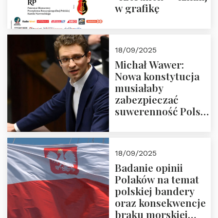
w grafikę
18/09/2025
Michał Wawer:
Nowa konstytucja
musiałaby
zabezpieczać
suwerenność Polski
i stanowić wyraz
jedności narodowej
18/09/2025
Badanie opinii
Polaków na temat
polskiej bandery
oraz konsekwencje
braku morskiej