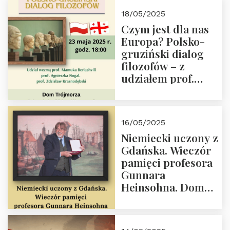
Białego, działacz
18/05/2025
społeczny, członek
Czym jest dla nas
Kapituły Nagrody
Europa? Polsko-
im. Prezydenta
gruziński dialog
Lecha
filozofów – z
Kaczyńskiego.
udziałem prof.
Wielki autorytet.
Mamuki
Beriashvili’ego, prof.
Agnieszki Nogal.
16/05/2025
Dom Trójmorza 23
Niemiecki uczony z
maja 2025 r. godz.
Gdańska. Wieczór
18:00.
pamięci profesora
Gunnara
Heinsohna. Dom
Trójmorza 16 maja
2025 r. godz. 18:00.
Zapraszamy!