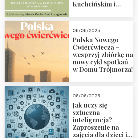
Kuchcińskim i
przyjaciółmi.
Zapraszamy 13
czerwca 2025 r. o
06/06/2025
18:00
Polska Nowego
Ćwierćwiecza –
wesprzyj zbiórkę na
nowy cykl spotkań
w Domu Trójmorza!
06/06/2025
Jak uczy się
sztuczna
inteligencja?
Zaproszenie na
zajęcia dla dzieci i