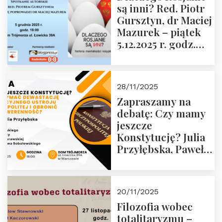
są inni? Red. Piotr
Wyklętych i
Gursztyn, dr Maciej
Więźniów
Mazurek – piątek
Politycznych PRL o
5.12.2025 r. godz.
godz. 16:00 – 19
18:00 Dom
grudnia 2025 r.
Trójmorza.
28/11/2025
Zapraszamy na
debatę: Czy mamy
jeszcze
Konstytucję? Julia
Przyłębska, Paweł
Jabłoński, Oskar
Kida, Magdalena
Murawska,
20/11/2025
Przemysław
Filozofia wobec
Sobolewski – 4
totalitaryzmu –
grudnia 2025 r.