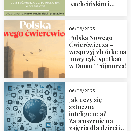
Kuchcińskim i
przyjaciółmi.
Zapraszamy 13
czerwca 2025 r. o
06/06/2025
18:00
Polska Nowego
Ćwierćwiecza –
wesprzyj zbiórkę na
nowy cykl spotkań
w Domu Trójmorza!
06/06/2025
Jak uczy się
sztuczna
inteligencja?
Zaproszenie na
zajęcia dla dzieci i