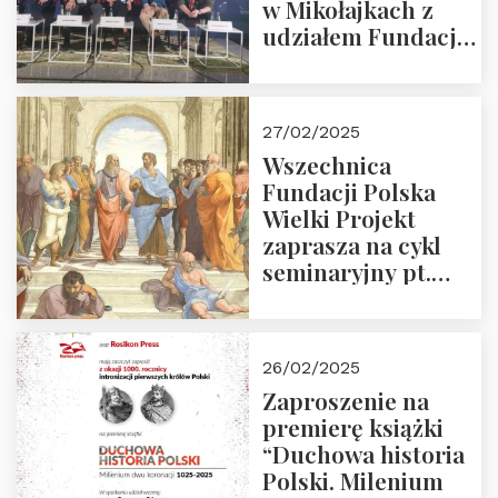
w Mikołajkach z
udziałem Fundacji
Polska Wielki
Projekt – 2025 r.
27/02/2025
Wszechnica
Fundacji Polska
Wielki Projekt
zaprasza na cykl
seminaryjny pt.
“Zapomniane
arcydzieła filozofii
europejskiej”
26/02/2025
Zaproszenie na
premierę książki
“Duchowa historia
Polski. Milenium