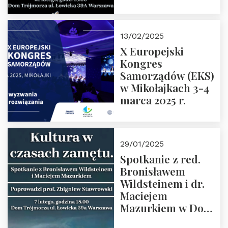
Spotkanie prowadzi
prof. Paweł
Kaczorowski.
13/02/2025
Zapraszamy
X Europejski
Kongres
Samorządów (EKS)
w Mikołajkach 3-4
marca 2025 r.
29/01/2025
Spotkanie z red.
Bronisławem
Wildsteinem i dr.
Maciejem
Mazurkiem w Domu
Trójmorza – 7