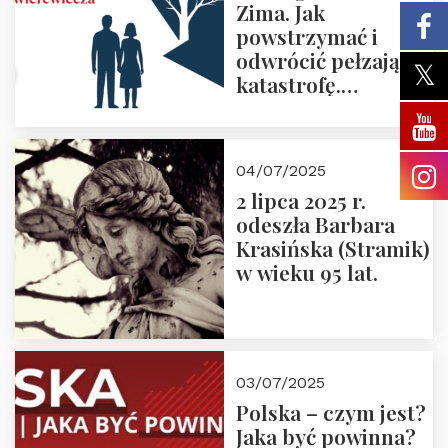
Zima. Jak
powstrzymać i
odwrócić pełzającą
katastrofę.
Zapraszamy na
pierwsze spotkanie
z cyklu “Polska
04/07/2025
Nowego
2 lipca 2025 r.
Ćwierćwiecza”
odeszła Barbara
Krasińska (Stramik)
w wieku 95 lat.
03/07/2025
Polska – czym jest?
Jaka być powinna?