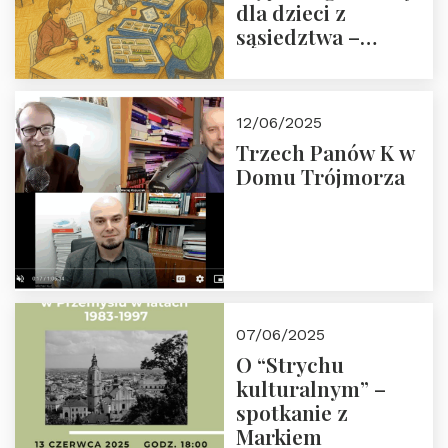
dla dzieci z
sąsiedztwa –
wesprzyj
społeczno-
edukacyjną misję
12/06/2025
Fundacji
Trzech Panów K w
Domu Trójmorza
07/06/2025
O “Strychu
kulturalnym” –
spotkanie z
Markiem