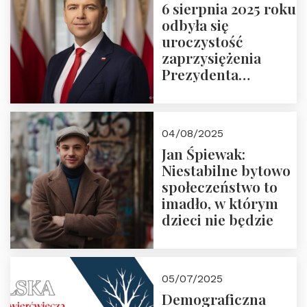
6 sierpnia 2025 roku
odbyła się
uroczystość
zaprzysiężenia
Prezydenta
Rzeczypospolitej
Polskiej Pana
Karola
04/08/2025
Nawrockiego
Jan Śpiewak:
Niestabilne bytowo
społeczeństwo to
imadło, w którym
dzieci nie będzie
05/07/2025
Demograficzna