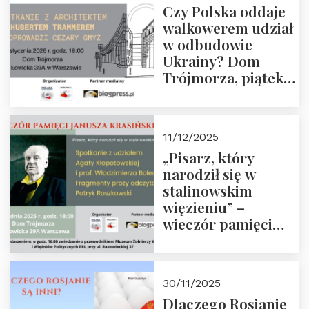
Czy Polska oddaje
Zapraszamy!
walkowerem udział
w odbudowie
Ukrainy? Dom
Trójmorza, piątek
16 stycznia 2026 r.,
godz. 18:00.
Zapraszamy!
11/12/2025
„Pisarz, który
narodził się w
stalinowskim
więzieniu” –
wieczór pamięci
Janusza
Krasińskiego o
godz. 18:00 oraz
30/11/2025
zwiedzanie
Dlaczego Rosjanie
Muzeum Żołnierzy