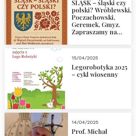
ŚLĄSK – śląski czy
polski? Wróblewski,
Poczachowski,
Geremek, Gmyz.
Zapraszamy na
spotkanie 9 maja
2025 r. o godz. 18:00
do Domu
15/04/2025
Trójmorza.
Legorobotyka 2025
– cykl wiosenny
14/04/2025
Prof. Michał