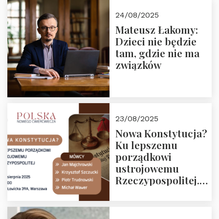
24/08/2025
Mateusz Łakomy:
Dzieci nie będzie
tam, gdzie nie ma
związków
23/08/2025
Nowa Konstytucja?
Ku lepszemu
porządkowi
ustrojowemu
Rzeczypospolitej.
Zapraszamy na
drugie spotkanie z
cyklu “Polska