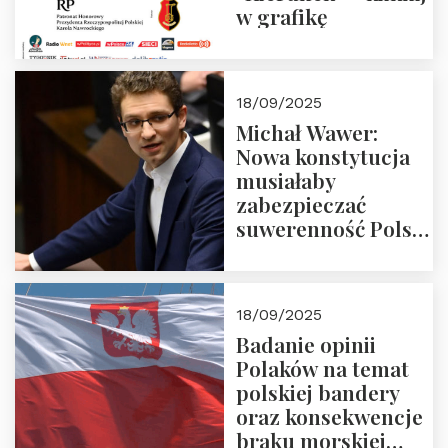
w grafikę
18/09/2025
Michał Wawer:
Nowa konstytucja
musiałaby
zabezpieczać
suwerenność Polski
i stanowić wyraz
jedności narodowej
18/09/2025
Badanie opinii
Polaków na temat
polskiej bandery
oraz konsekwencje
braku morskiej