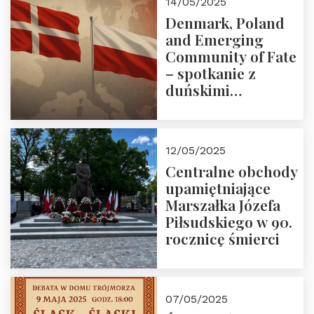
14/05/2025
Denmark, Poland
and Emerging
Community of Fate
– spotkanie z
duńskimi
konserwatystami
młodego pokolenia
w Domu Trójmorza
12/05/2025
Centralne obchody
upamiętniające
Marszałka Józefa
Piłsudskiego w 90.
rocznicę śmierci
07/05/2025