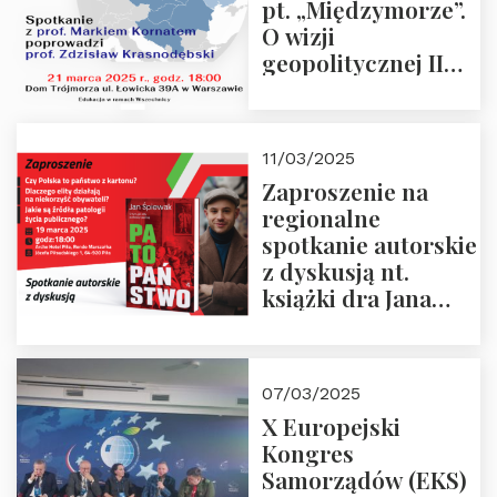
pt. „Międzymorze”.
O wizji
geopolitycznej II
Rzeczypospolitej –
21.03.2025 r. o godz.
18:00 – prof. Kornat
11/03/2025
i prof.
Zaproszenie na
Krasnodębski
regionalne
spotkanie autorskie
z dyskusją nt.
książki dra Jana
Śpiewaka
“Patopaństwo”
07/03/2025
X Europejski
Kongres
Samorządów (EKS)