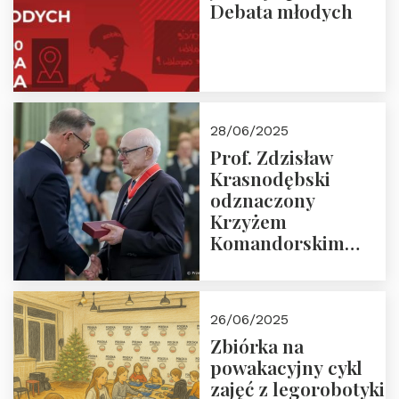
Debata młodych
28/06/2025
Prof. Zdzisław
Krasnodębski
odznaczony
Krzyżem
Komandorskim
Orderu Odrodzenia
Polski
26/06/2025
Zbiórka na
powakacyjny cykl
zajęć z legorobotyki