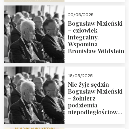
18:00. Zapraszamy!
20/05/2025
Bogusław Nizieński
– człowiek
integralny.
Wspomina
Bronisław Wildstein
18/05/2025
Nie żyje sędzia
Bogusław Nizieński
– żołnierz
podziemia
niepodległościowego
(NOW-AK), Kawaler
Orderu Orła