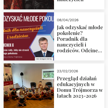
08/04/2026
Jak odzyskać młode
pokolenie?
Poradnik dla
nauczycieli i
rodziców. Odcinek
6. Tranzycja
płciowa jako rytuał
przejścia.
23/02/2026
Rozmawiają red.
Przegląd działań
Grzegorz Górny i
edukacyjnych w
prof. Michał
Domu Trójmorza w
Łuczewski
latach 2023-2026