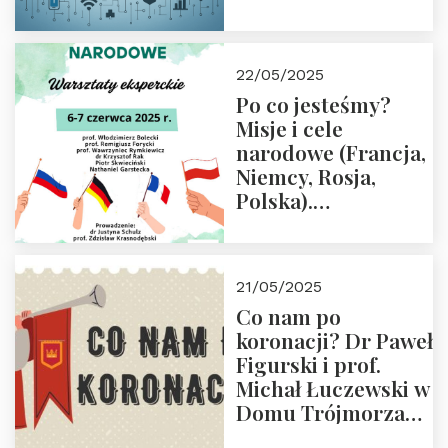
rodziców
22/05/2025
Po co jesteśmy?
Misje i cele
narodowe (Francja,
Niemcy, Rosja,
Polska).
Dwudniowe
eksperckie
warsztaty.
21/05/2025
Zapraszamy do
Co nam po
zapisów.
koronacji? Dr Paweł
Figurski i prof.
Michał Łuczewski w
Domu Trójmorza
30.05.2025 r. godz.