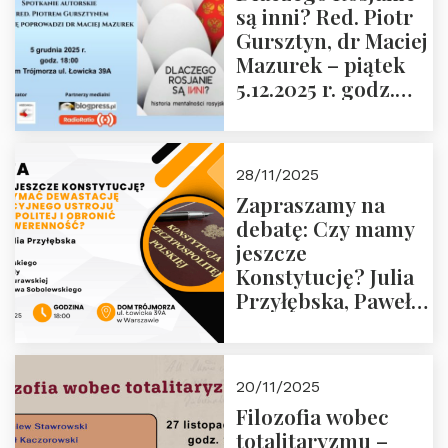
są inni? Red. Piotr
Wyklętych i
Gursztyn, dr Maciej
Więźniów
Mazurek – piątek
Politycznych PRL o
5.12.2025 r. godz.
godz. 16:00 – 19
18:00 Dom
grudnia 2025 r.
Trójmorza.
28/11/2025
Zapraszamy na
debatę: Czy mamy
jeszcze
Konstytucję? Julia
Przyłębska, Paweł
Jabłoński, Oskar
Kida, Magdalena
Murawska,
20/11/2025
Przemysław
Filozofia wobec
Sobolewski – 4
totalitaryzmu –
grudnia 2025 r.