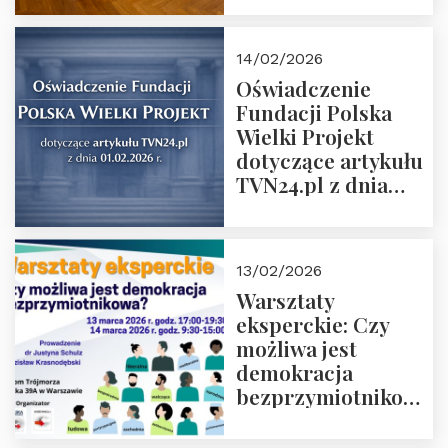
14/02/2026
Oświadczenie
Fundacji Polska
Wielki Projekt
dotyczące artykułu
TVN24.pl z dnia
01.02.2026 r.
13/02/2026
Warsztaty
eksperckie: Czy
możliwa jest
demokracja
bezprzymiotnikowa?
13-14 marca 2026 r.
w Domu Trójmorza.