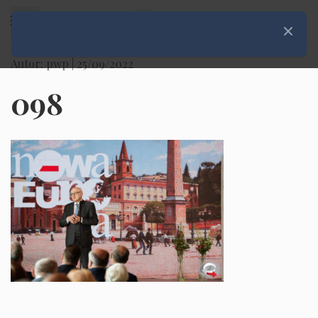
Rozwiń menu
Zamknij
Autor: pwp |
25/09/2022
098