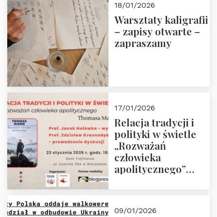
18/01/2026
Warsztaty kaligrafii
– zapisy otwarte –
zapraszamy
17/01/2026
Relacja tradycji i
polityki w świetle
„Rozważań
człowieka
apolitycznego”
Manna. Dom
Trójmorza, piątek
23 stycznia 2026 r.,
09/01/2026
godz. 18:00.