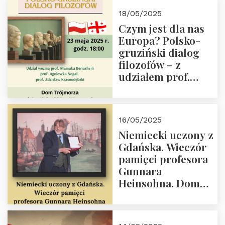
Białego, działacz
18/05/2025
społeczny, członek
Czym jest dla nas
Kapituły Nagrody
Europa? Polsko-
im. Prezydenta
gruziński dialog
Lecha
filozofów – z
Kaczyńskiego.
udziałem prof.
Wielki autorytet.
Mamuki
Beriashvili’ego, prof.
Agnieszki Nogal.
16/05/2025
Dom Trójmorza 23
Niemiecki uczony z
maja 2025 r. godz.
Gdańska. Wieczór
18:00.
pamięci profesora
Gunnara
Heinsohna. Dom
Trójmorza 16 maja
2025 r. godz. 18:00.
Zapraszamy!