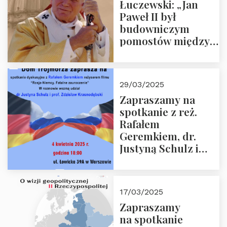
Łuczewski: „Jan
Paweł II był
budowniczym
pomostów między
sprzecznościami”
29/03/2025
Zapraszamy na
spotkanie z reż.
Rafałem
Geremkiem, dr.
Justyną Schulz i
prof. Zdzisławem
Krasnodębskim – 4
kwietnia 2025 r. –
17/03/2025
“Rosja-Niemcy…”
Zapraszamy
na spotkanie