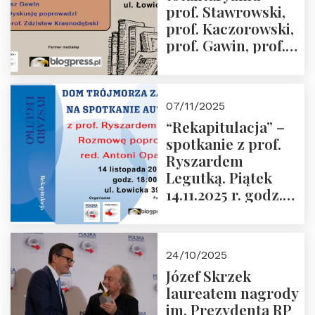
prof. Stawrowski,
godz. 18:00.
prof. Kaczorowski,
prof. Gawin, prof.
Krasnodębski –
czwartek 27.11.2025
r. godz. 18:00
07/11/2025
“Rekapitulacja” –
spotkanie z prof.
Ryszardem
Legutką. Piątek
14.11.2025 r. godz.
18:00 w Domu
Trójmorza.
Zapraszamy!
24/10/2025
Józef Skrzek
laureatem nagrody
im. Prezydenta RP