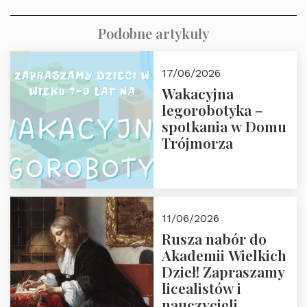
Podobne artykuły
17/06/2026
Wakacyjna
legorobotyka –
spotkania w Domu
Trójmorza
11/06/2026
Rusza nabór do
Akademii Wielkich
Dzieł! Zapraszamy
licealistów i
nauczycieli