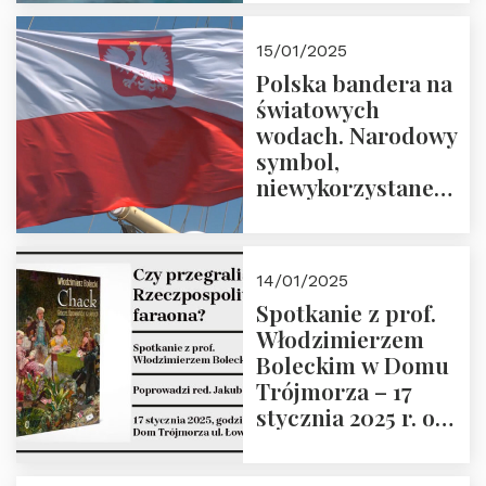
lutego 2025 r. o
godz. 18:00.
15/01/2025
Prowadzi prof.
Polska bandera na
Zbigniew
światowych
Stawrowski
wodach. Narodowy
symbol,
niewykorzystane
możliwości i
wyzwania
przyszłości
14/01/2025
Spotkanie z prof.
Włodzimierzem
Boleckim w Domu
Trójmorza – 17
stycznia 2025 r. o
godz. 18:00.
Prowadzi red. Jakub