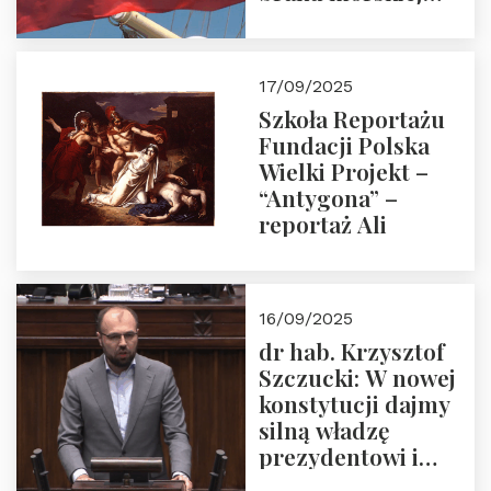
floty handlowej pod
narodową banderą
17/09/2025
Szkoła Reportażu
Fundacji Polska
Wielki Projekt –
“Antygona” –
reportaż Ali
16/09/2025
dr hab. Krzysztof
Szczucki: W nowej
konstytucji dajmy
silną władzę
prezydentowi i
pożegnajmy