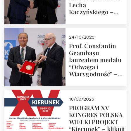
Lecha
Kaczyńskiego –
Laudacja
24/10/2025
Prof. Constantin
Geambașu
laureatem medalu
“Odwaga i
Wiarygodność” –
Laudacja
18/09/2025
PROGRAM XV
KONGRES POLSKA
WIELKI PROJEKT
“Kierunek” – kliknij