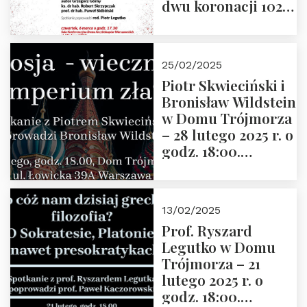
dwu koronacji 1025-
2025” autorstwa
Grzegorza
Górnego, 6 marca
25/02/2025
2025 r. godz. 17:30,
Piotr Skwieciński i
DAW ul. Miodowa
Bronisław Wildstein
17/19
w Domu Trójmorza
– 28 lutego 2025 r. o
godz. 18:00.
Zapraszamy!
13/02/2025
Prof. Ryszard
Legutko w Domu
Trójmorza – 21
lutego 2025 r. o
godz. 18:00.