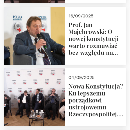
dziedzictwo
Okrągłego Stołu
16/09/2025
Prof. Jan
Majchrowski: O
nowej konstytucji
warto rozmawiać
bez względu na
rezultat
04/09/2025
Nowa Konstytucja?
Ku lepszemu
porządkowi
ustrojowemu
Rzeczypospolitej.
Zapraszamy do
obejrzenia nagrania