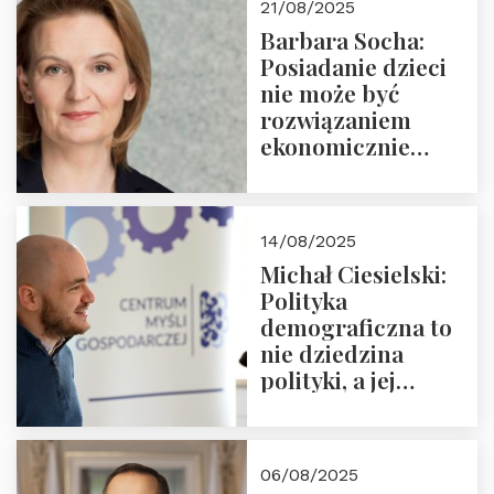
21/08/2025
Nowego
Barbara Socha:
Ćwierćwiecza”
Posiadanie dzieci
nie może być
rozwiązaniem
ekonomicznie
nieracjonalnym
14/08/2025
Michał Ciesielski:
Polityka
demograficzna to
nie dziedzina
polityki, a jej
wymiar
06/08/2025