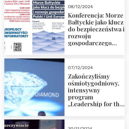
Moroz
08/12/2024
Konferencja: Morze
Bałtyckie jako klucz
do bezpieczeństwa i
rozwoju
gospodarczego
Polski i Unii
Europejskiej –
13.12.2024 r.
07/12/2024
ZAPRASZAMY
Zakończyliśmy
ośmiotygodniowy,
intensywny
program
„Leadership for the
Future” 18.10.2024 r.
– 07.12.2024 r.
30/11/2024