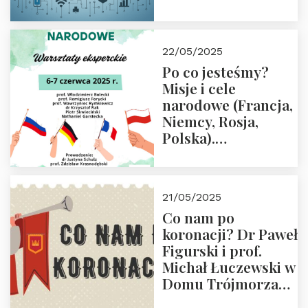
rodziców
22/05/2025
Po co jesteśmy?
Misje i cele
narodowe (Francja,
Niemcy, Rosja,
Polska).
Dwudniowe
eksperckie
warsztaty.
21/05/2025
Zapraszamy do
Co nam po
zapisów.
koronacji? Dr Paweł
Figurski i prof.
Michał Łuczewski w
Domu Trójmorza
30.05.2025 r. godz.