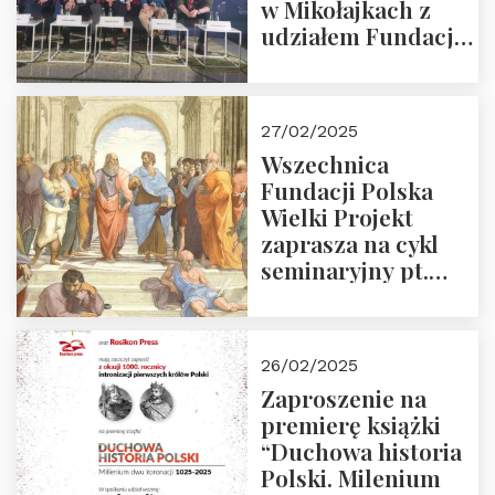
w Mikołajkach z
udziałem Fundacji
Polska Wielki
Projekt – 2025 r.
27/02/2025
Wszechnica
Fundacji Polska
Wielki Projekt
zaprasza na cykl
seminaryjny pt.
“Zapomniane
arcydzieła filozofii
europejskiej”
26/02/2025
Zaproszenie na
premierę książki
“Duchowa historia
Polski. Milenium