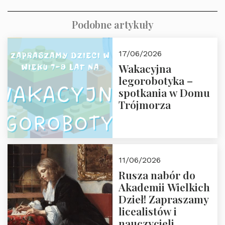
Podobne artykuły
17/06/2026
Wakacyjna
legorobotyka –
spotkania w Domu
Trójmorza
11/06/2026
Rusza nabór do
Akademii Wielkich
Dzieł! Zapraszamy
licealistów i
nauczycieli