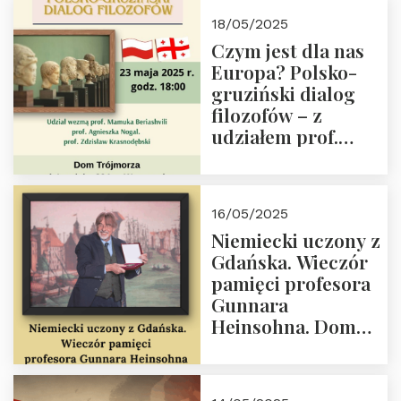
Białego, działacz
18/05/2025
społeczny, członek
Czym jest dla nas
Kapituły Nagrody
Europa? Polsko-
im. Prezydenta
gruziński dialog
Lecha
filozofów – z
Kaczyńskiego.
udziałem prof.
Wielki autorytet.
Mamuki
Beriashvili’ego, prof.
Agnieszki Nogal.
16/05/2025
Dom Trójmorza 23
Niemiecki uczony z
maja 2025 r. godz.
Gdańska. Wieczór
18:00.
pamięci profesora
Gunnara
Heinsohna. Dom
Trójmorza 16 maja
2025 r. godz. 18:00.
Zapraszamy!