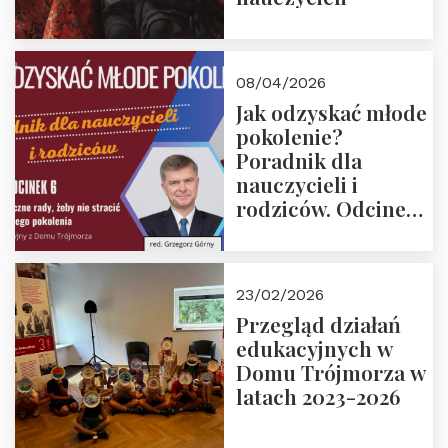
08/04/2026
Jak odzyskać młode
pokolenie?
Poradnik dla
nauczycieli i
rodziców. Odcinek
6. Tranzycja
płciowa jako rytuał
przejścia.
23/02/2026
Rozmawiają red.
Przegląd działań
Grzegorz Górny i
edukacyjnych w
prof. Michał
Domu Trójmorza w
Łuczewski
latach 2023-2026