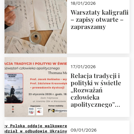
18/01/2026
Warsztaty kaligrafii
– zapisy otwarte –
zapraszamy
17/01/2026
Relacja tradycji i
polityki w świetle
„Rozważań
człowieka
apolitycznego”
Manna. Dom
Trójmorza, piątek
23 stycznia 2026 r.,
09/01/2026
godz. 18:00.