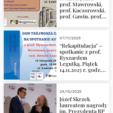
prof. Stawrowski,
godz. 18:00.
prof. Kaczorowski,
prof. Gawin, prof.
Krasnodębski –
czwartek 27.11.2025
r. godz. 18:00
07/11/2025
“Rekapitulacja” –
spotkanie z prof.
Ryszardem
Legutką. Piątek
14.11.2025 r. godz.
18:00 w Domu
Trójmorza.
Zapraszamy!
24/10/2025
Józef Skrzek
laureatem nagrody
im. Prezydenta RP