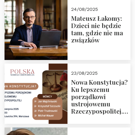
24/08/2025
Mateusz Łakomy:
Dzieci nie będzie
tam, gdzie nie ma
związków
23/08/2025
Nowa Konstytucja?
Ku lepszemu
porządkowi
ustrojowemu
Rzeczypospolitej.
Zapraszamy na
drugie spotkanie z
cyklu “Polska