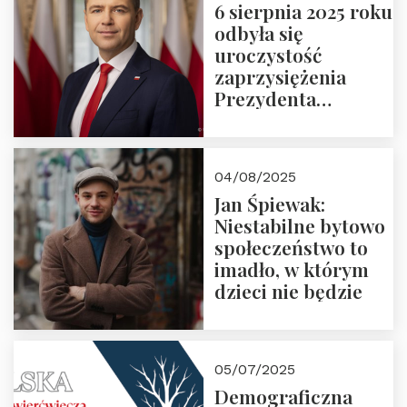
6 sierpnia 2025 roku
odbyła się
uroczystość
zaprzysiężenia
Prezydenta
Rzeczypospolitej
Polskiej Pana
Karola
04/08/2025
Nawrockiego
Jan Śpiewak:
Niestabilne bytowo
społeczeństwo to
imadło, w którym
dzieci nie będzie
05/07/2025
Demograficzna