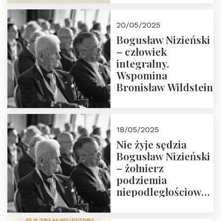
18:00. Zapraszamy!
20/05/2025
Bogusław Nizieński
– człowiek
integralny.
Wspomina
Bronisław Wildstein
18/05/2025
Nie żyje sędzia
Bogusław Nizieński
– żołnierz
podziemia
niepodległościowego
(NOW-AK), Kawaler
Orderu Orła