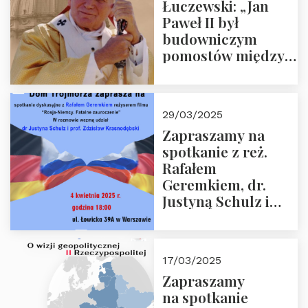
Łuczewski: „Jan
Paweł II był
budowniczym
pomostów między
sprzecznościami”
29/03/2025
Zapraszamy na
spotkanie z reż.
Rafałem
Geremkiem, dr.
Justyną Schulz i
prof. Zdzisławem
Krasnodębskim – 4
kwietnia 2025 r. –
17/03/2025
“Rosja-Niemcy…”
Zapraszamy
na spotkanie