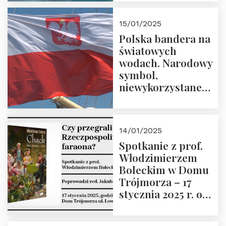
lutego 2025 r. o
godz. 18:00.
15/01/2025
Prowadzi prof.
Polska bandera na
Zbigniew
światowych
Stawrowski
wodach. Narodowy
symbol,
niewykorzystane
możliwości i
wyzwania
przyszłości
14/01/2025
Spotkanie z prof.
Włodzimierzem
Boleckim w Domu
Trójmorza – 17
stycznia 2025 r. o
godz. 18:00.
Prowadzi red. Jakub