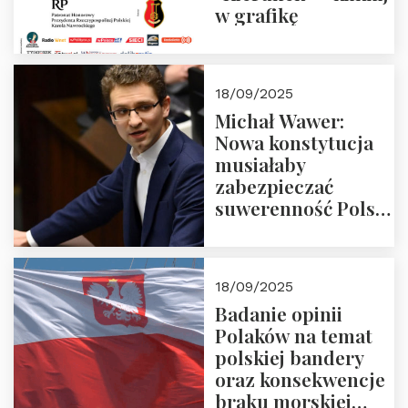
w grafikę
18/09/2025
Michał Wawer:
Nowa konstytucja
musiałaby
zabezpieczać
suwerenność Polski
i stanowić wyraz
jedności narodowej
18/09/2025
Badanie opinii
Polaków na temat
polskiej bandery
oraz konsekwencje
braku morskiej