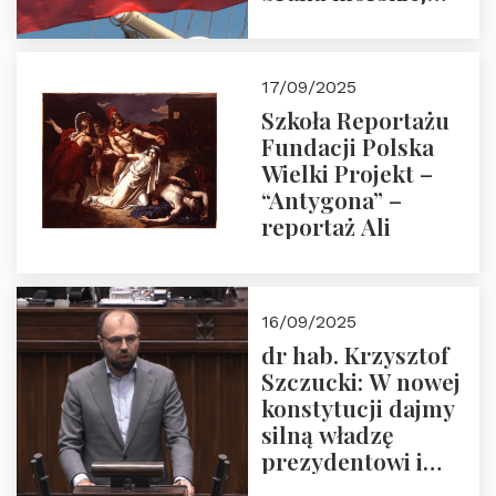
floty handlowej pod
narodową banderą
17/09/2025
Szkoła Reportażu
Fundacji Polska
Wielki Projekt –
“Antygona” –
reportaż Ali
16/09/2025
dr hab. Krzysztof
Szczucki: W nowej
konstytucji dajmy
silną władzę
prezydentowi i
pożegnajmy