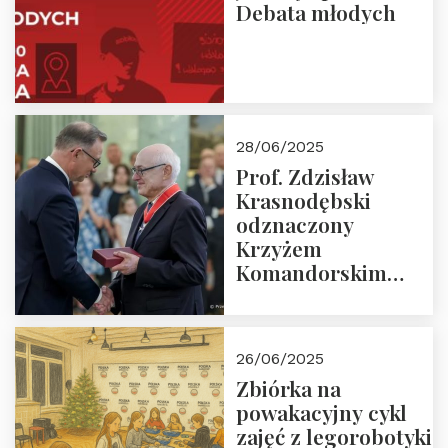
Debata młodych
28/06/2025
Prof. Zdzisław
Krasnodębski
odznaczony
Krzyżem
Komandorskim
Orderu Odrodzenia
Polski
26/06/2025
Zbiórka na
powakacyjny cykl
zajęć z legorobotyki