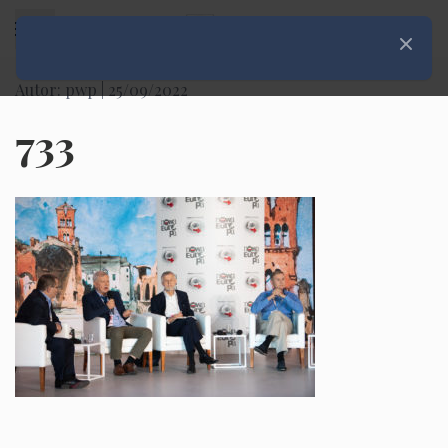
Rozwiń menu
Zamknij
Autor: pwp |
25/09/2022
733