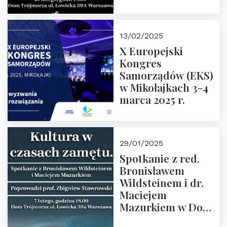
Spotkanie prowadzi
prof. Paweł
Kaczorowski.
13/02/2025
Zapraszamy
X Europejski
Kongres
Samorządów (EKS)
w Mikołajkach 3-4
marca 2025 r.
29/01/2025
Spotkanie z red.
Bronisławem
Wildsteinem i dr.
Maciejem
Mazurkiem w Domu
Trójmorza – 7