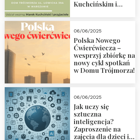
Kuchcińskim i
przyjaciółmi.
Zapraszamy 13
czerwca 2025 r. o
06/06/2025
18:00
Polska Nowego
Ćwierćwiecza –
wesprzyj zbiórkę na
nowy cykl spotkań
w Domu Trójmorza!
06/06/2025
Jak uczy się
sztuczna
inteligencja?
Zaproszenie na
zajęcia dla dzieci i