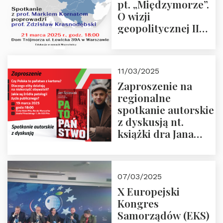
pt. „Międzymorze”.
O wizji
geopolitycznej II
Rzeczypospolitej –
21.03.2025 r. o godz.
18:00 – prof. Kornat
11/03/2025
i prof.
Zaproszenie na
Krasnodębski
regionalne
spotkanie autorskie
z dyskusją nt.
książki dra Jana
Śpiewaka
“Patopaństwo”
07/03/2025
X Europejski
Kongres
Samorządów (EKS)