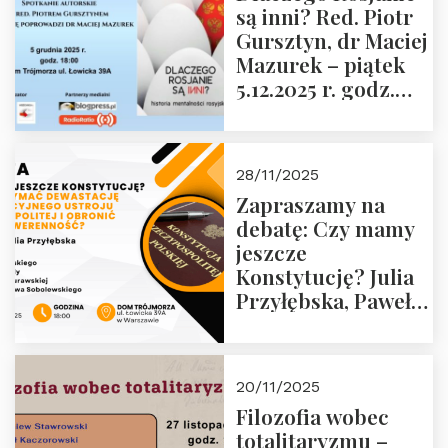
są inni? Red. Piotr
Wyklętych i
Gursztyn, dr Maciej
Więźniów
Mazurek – piątek
Politycznych PRL o
5.12.2025 r. godz.
godz. 16:00 – 19
18:00 Dom
grudnia 2025 r.
Trójmorza.
28/11/2025
Zapraszamy na
debatę: Czy mamy
jeszcze
Konstytucję? Julia
Przyłębska, Paweł
Jabłoński, Oskar
Kida, Magdalena
Murawska,
20/11/2025
Przemysław
Filozofia wobec
Sobolewski – 4
totalitaryzmu –
grudnia 2025 r.