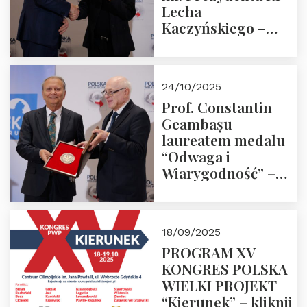
Lecha
Kaczyńskiego –
Laudacja
24/10/2025
Prof. Constantin
Geambașu
laureatem medalu
“Odwaga i
Wiarygodność” –
Laudacja
18/09/2025
PROGRAM XV
KONGRES POLSKA
WIELKI PROJEKT
“Kierunek” – kliknij