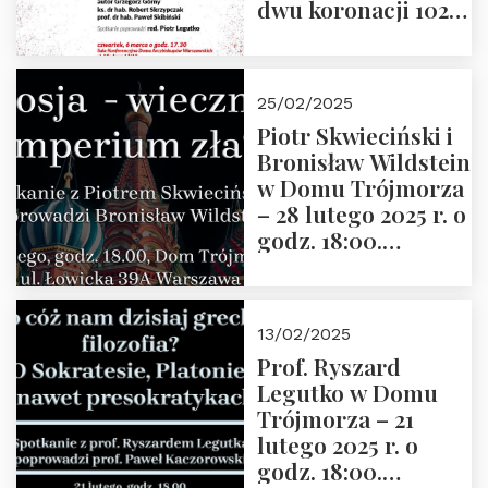
dwu koronacji 1025-
2025” autorstwa
Grzegorza
Górnego, 6 marca
25/02/2025
2025 r. godz. 17:30,
Piotr Skwieciński i
DAW ul. Miodowa
Bronisław Wildstein
17/19
w Domu Trójmorza
– 28 lutego 2025 r. o
godz. 18:00.
Zapraszamy!
13/02/2025
Prof. Ryszard
Legutko w Domu
Trójmorza – 21
lutego 2025 r. o
godz. 18:00.