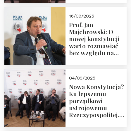
dziedzictwo
Okrągłego Stołu
16/09/2025
Prof. Jan
Majchrowski: O
nowej konstytucji
warto rozmawiać
bez względu na
rezultat
04/09/2025
Nowa Konstytucja?
Ku lepszemu
porządkowi
ustrojowemu
Rzeczypospolitej.
Zapraszamy do
obejrzenia nagrania