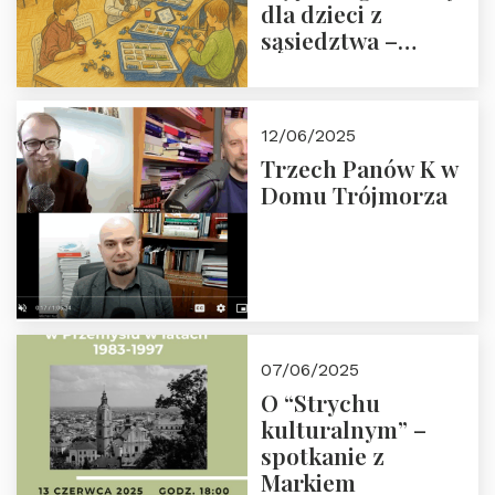
dla dzieci z
sąsiedztwa –
wesprzyj
społeczno-
edukacyjną misję
12/06/2025
Fundacji
Trzech Panów K w
Domu Trójmorza
07/06/2025
O “Strychu
kulturalnym” –
spotkanie z
Markiem