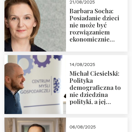
21/08/2025
Nowego
Barbara Socha:
Ćwierćwiecza”
Posiadanie dzieci
nie może być
rozwiązaniem
ekonomicznie
nieracjonalnym
14/08/2025
Michał Ciesielski:
Polityka
demograficzna to
nie dziedzina
polityki, a jej
wymiar
06/08/2025