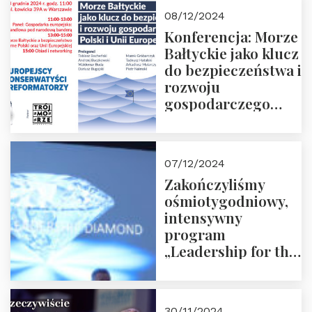
Moroz
08/12/2024
Konferencja: Morze
Bałtyckie jako klucz
do bezpieczeństwa i
rozwoju
gospodarczego
Polski i Unii
Europejskiej –
13.12.2024 r.
07/12/2024
ZAPRASZAMY
Zakończyliśmy
ośmiotygodniowy,
intensywny
program
„Leadership for the
Future” 18.10.2024 r.
– 07.12.2024 r.
30/11/2024