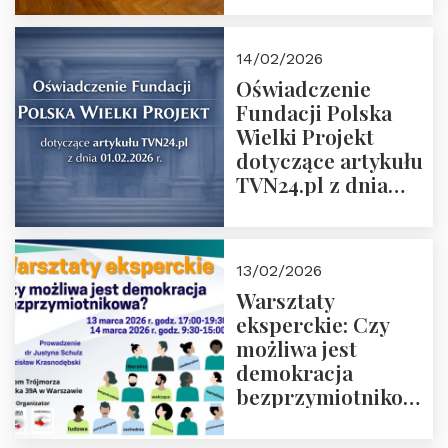
14/02/2026
Oświadczenie
Fundacji Polska
Wielki Projekt
dotyczące artykułu
TVN24.pl z dnia
01.02.2026 r.
13/02/2026
Warsztaty
eksperckie: Czy
możliwa jest
demokracja
bezprzymiotnikowa?
13-14 marca 2026 r.
w Domu Trójmorza.