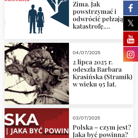
Zima. Jak
powstrzymać i
odwrócić pełzającą
katastrofę.
Zapraszamy na
pierwsze spotkanie
z cyklu “Polska
04/07/2025
Nowego
2 lipca 2025 r.
Ćwierćwiecza”
odeszła Barbara
Krasińska (Stramik)
w wieku 95 lat.
03/07/2025
Polska – czym jest?
Jaka być powinna?