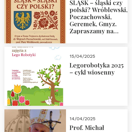
ŚLĄSK – śląski czy
polski? Wróblewski,
Poczachowski,
Geremek, Gmyz.
Zapraszamy na
spotkanie 9 maja
2025 r. o godz. 18:00
do Domu
15/04/2025
Trójmorza.
Legorobotyka 2025
– cykl wiosenny
14/04/2025
Prof. Michał