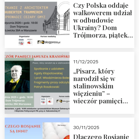
Czy Polska oddaje
Zapraszamy!
walkowerem udział
w odbudowie
Ukrainy? Dom
Trójmorza, piątek
16 stycznia 2026 r.,
godz. 18:00.
Zapraszamy!
11/12/2025
„Pisarz, który
narodził się w
stalinowskim
więzieniu” –
wieczór pamięci
Janusza
Krasińskiego o
godz. 18:00 oraz
30/11/2025
zwiedzanie
Dlaczego Rosjanie
Muzeum Żołnierzy