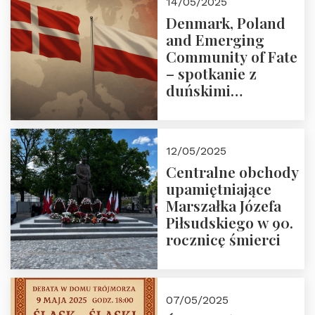
14/05/2025
Denmark, Poland
and Emerging
Community of Fate
– spotkanie z
duńskimi
konserwatystami
młodego pokolenia
w Domu Trójmorza
12/05/2025
Centralne obchody
upamiętniające
Marszałka Józefa
Piłsudskiego w 90.
rocznicę śmierci
07/05/2025