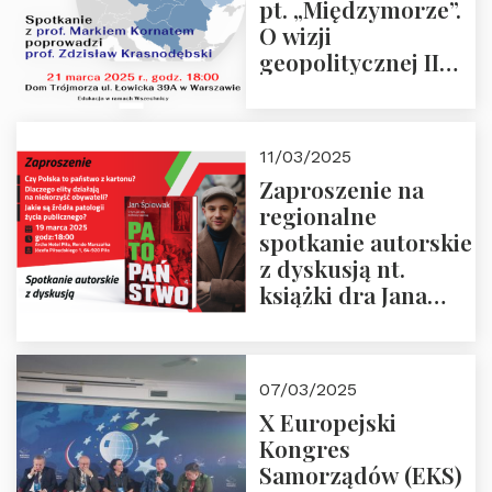
pt. „Międzymorze”.
O wizji
geopolitycznej II
Rzeczypospolitej –
21.03.2025 r. o godz.
18:00 – prof. Kornat
11/03/2025
i prof.
Zaproszenie na
Krasnodębski
regionalne
spotkanie autorskie
z dyskusją nt.
książki dra Jana
Śpiewaka
“Patopaństwo”
07/03/2025
X Europejski
Kongres
Samorządów (EKS)