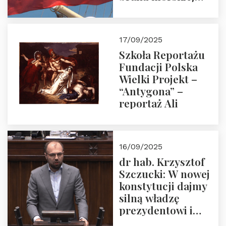
floty handlowej pod
narodową banderą
17/09/2025
Szkoła Reportażu
Fundacji Polska
Wielki Projekt –
“Antygona” –
reportaż Ali
16/09/2025
dr hab. Krzysztof
Szczucki: W nowej
konstytucji dajmy
silną władzę
prezydentowi i
pożegnajmy