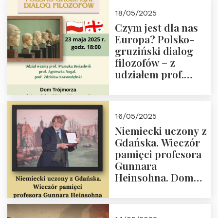
Białego, działacz
18/05/2025
społeczny, członek
Czym jest dla nas
Kapituły Nagrody
Europa? Polsko-
im. Prezydenta
gruziński dialog
Lecha
filozofów – z
Kaczyńskiego.
udziałem prof.
Wielki autorytet.
Mamuki
Beriashvili’ego, prof.
Agnieszki Nogal.
16/05/2025
Dom Trójmorza 23
Niemiecki uczony z
maja 2025 r. godz.
Gdańska. Wieczór
18:00.
pamięci profesora
Gunnara
Heinsohna. Dom
Trójmorza 16 maja
2025 r. godz. 18:00.
Zapraszamy!