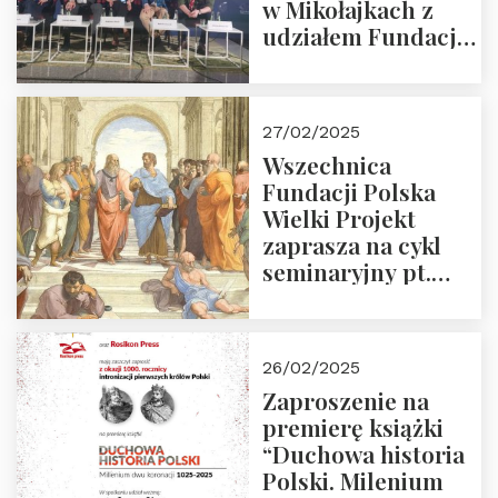
w Mikołajkach z
udziałem Fundacji
Polska Wielki
Projekt – 2025 r.
27/02/2025
Wszechnica
Fundacji Polska
Wielki Projekt
zaprasza na cykl
seminaryjny pt.
“Zapomniane
arcydzieła filozofii
europejskiej”
26/02/2025
Zaproszenie na
premierę książki
“Duchowa historia
Polski. Milenium