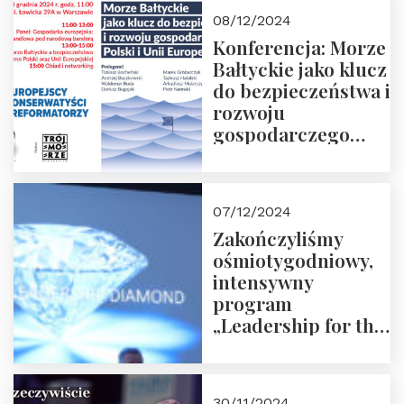
Moroz
08/12/2024
Konferencja: Morze
Bałtyckie jako klucz
do bezpieczeństwa i
rozwoju
gospodarczego
Polski i Unii
Europejskiej –
13.12.2024 r.
07/12/2024
ZAPRASZAMY
Zakończyliśmy
ośmiotygodniowy,
intensywny
program
„Leadership for the
Future” 18.10.2024 r.
– 07.12.2024 r.
30/11/2024