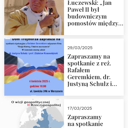
Łuczewski: „Jan
Paweł II był
budowniczym
pomostów między
sprzecznościami”
29/03/2025
Zapraszamy na
spotkanie z reż.
Rafałem
Geremkiem, dr.
Justyną Schulz i
prof. Zdzisławem
Krasnodębskim – 4
kwietnia 2025 r. –
17/03/2025
“Rosja-Niemcy…”
Zapraszamy
na spotkanie