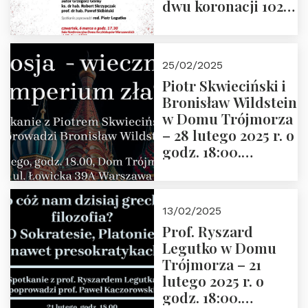
dwu koronacji 1025-
2025” autorstwa
Grzegorza
Górnego, 6 marca
25/02/2025
2025 r. godz. 17:30,
Piotr Skwieciński i
DAW ul. Miodowa
Bronisław Wildstein
17/19
w Domu Trójmorza
– 28 lutego 2025 r. o
godz. 18:00.
Zapraszamy!
13/02/2025
Prof. Ryszard
Legutko w Domu
Trójmorza – 21
lutego 2025 r. o
godz. 18:00.