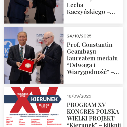
Lecha
Kaczyńskiego –
Laudacja
24/10/2025
Prof. Constantin
Geambașu
laureatem medalu
“Odwaga i
Wiarygodność” –
Laudacja
18/09/2025
PROGRAM XV
KONGRES POLSKA
WIELKI PROJEKT
“Kierunek” – kliknij