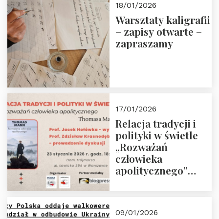
18/01/2026
Warsztaty kaligrafii
– zapisy otwarte –
zapraszamy
17/01/2026
Relacja tradycji i
polityki w świetle
„Rozważań
człowieka
apolitycznego”
Manna. Dom
Trójmorza, piątek
23 stycznia 2026 r.,
09/01/2026
godz. 18:00.