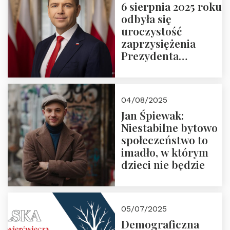
6 sierpnia 2025 roku
odbyła się
uroczystość
zaprzysiężenia
Prezydenta
Rzeczypospolitej
Polskiej Pana
Karola
04/08/2025
Nawrockiego
Jan Śpiewak:
Niestabilne bytowo
społeczeństwo to
imadło, w którym
dzieci nie będzie
05/07/2025
Demograficzna