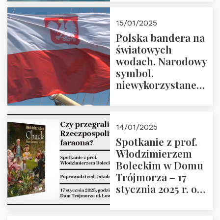
lutego 2025 r. o
godz. 18:00.
15/01/2025
Prowadzi prof.
Polska bandera na
Zbigniew
światowych
Stawrowski
wodach. Narodowy
symbol,
niewykorzystane
możliwości i
wyzwania
przyszłości
14/01/2025
Spotkanie z prof.
Włodzimierzem
Boleckim w Domu
Trójmorza – 17
stycznia 2025 r. o
godz. 18:00.
Prowadzi red. Jakub