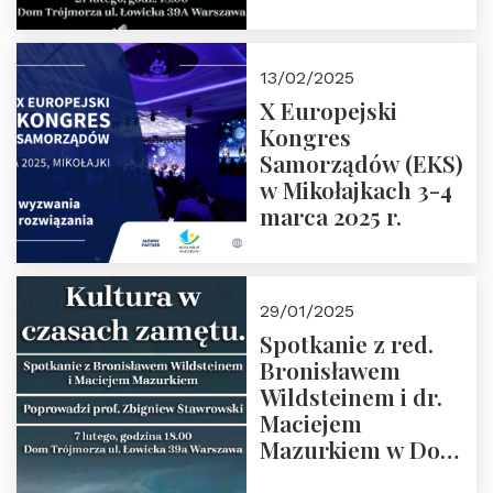
Spotkanie prowadzi
prof. Paweł
Kaczorowski.
13/02/2025
Zapraszamy
X Europejski
Kongres
Samorządów (EKS)
w Mikołajkach 3-4
marca 2025 r.
29/01/2025
Spotkanie z red.
Bronisławem
Wildsteinem i dr.
Maciejem
Mazurkiem w Domu
Trójmorza – 7