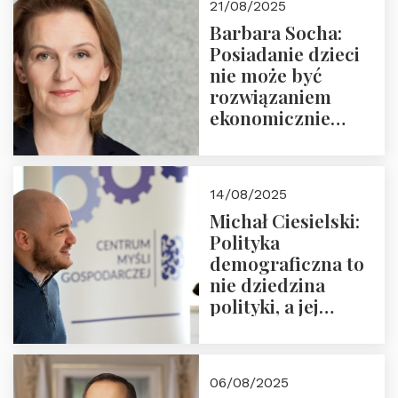
21/08/2025
Nowego
Barbara Socha:
Ćwierćwiecza”
Posiadanie dzieci
nie może być
rozwiązaniem
ekonomicznie
nieracjonalnym
14/08/2025
Michał Ciesielski:
Polityka
demograficzna to
nie dziedzina
polityki, a jej
wymiar
06/08/2025