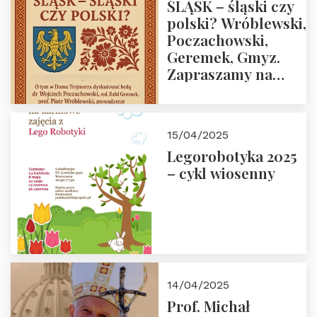
ŚLĄSK – śląski czy
polski? Wróblewski,
Poczachowski,
Geremek, Gmyz.
Zapraszamy na
spotkanie 9 maja
2025 r. o godz. 18:00
do Domu
15/04/2025
Trójmorza.
Legorobotyka 2025
– cykl wiosenny
14/04/2025
Prof. Michał