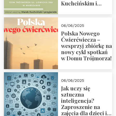
Kuchcińskim i
przyjaciółmi.
Zapraszamy 13
czerwca 2025 r. o
06/06/2025
18:00
Polska Nowego
Ćwierćwiecza –
wesprzyj zbiórkę na
nowy cykl spotkań
w Domu Trójmorza!
06/06/2025
Jak uczy się
sztuczna
inteligencja?
Zaproszenie na
zajęcia dla dzieci i