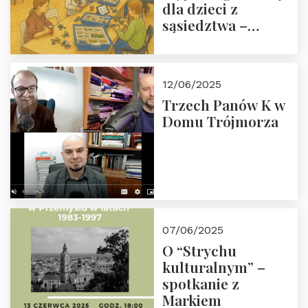
dla dzieci z
sąsiedztwa –
wesprzyj
społeczno-
edukacyjną misję
12/06/2025
Fundacji
Trzech Panów K w
Domu Trójmorza
07/06/2025
O “Strychu
kulturalnym” –
spotkanie z
Markiem