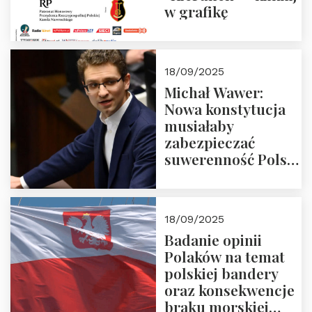
w grafikę
18/09/2025
Michał Wawer:
Nowa konstytucja
musiałaby
zabezpieczać
suwerenność Polski
i stanowić wyraz
jedności narodowej
18/09/2025
Badanie opinii
Polaków na temat
polskiej bandery
oraz konsekwencje
braku morskiej