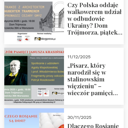
Czy Polska oddaje
Zapraszamy!
walkowerem udział
w odbudowie
Ukrainy? Dom
Trójmorza, piątek
16 stycznia 2026 r.,
godz. 18:00.
Zapraszamy!
11/12/2025
„Pisarz, który
narodził się w
stalinowskim
więzieniu” –
wieczór pamięci
Janusza
Krasińskiego o
godz. 18:00 oraz
30/11/2025
zwiedzanie
Dlaczego Rosjanie
Muzeum Żołnierzy