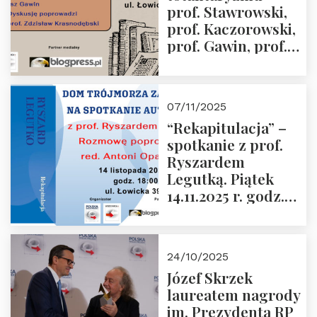
prof. Stawrowski,
godz. 18:00.
prof. Kaczorowski,
prof. Gawin, prof.
Krasnodębski –
czwartek 27.11.2025
r. godz. 18:00
07/11/2025
“Rekapitulacja” –
spotkanie z prof.
Ryszardem
Legutką. Piątek
14.11.2025 r. godz.
18:00 w Domu
Trójmorza.
Zapraszamy!
24/10/2025
Józef Skrzek
laureatem nagrody
im. Prezydenta RP