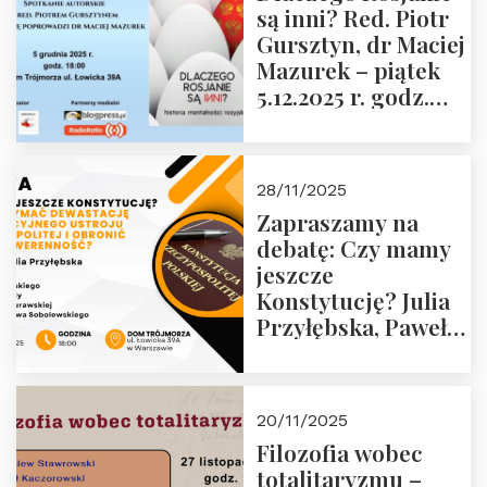
są inni? Red. Piotr
Wyklętych i
Gursztyn, dr Maciej
Więźniów
Mazurek – piątek
Politycznych PRL o
5.12.2025 r. godz.
godz. 16:00 – 19
18:00 Dom
grudnia 2025 r.
Trójmorza.
28/11/2025
Zapraszamy na
debatę: Czy mamy
jeszcze
Konstytucję? Julia
Przyłębska, Paweł
Jabłoński, Oskar
Kida, Magdalena
Murawska,
20/11/2025
Przemysław
Filozofia wobec
Sobolewski – 4
totalitaryzmu –
grudnia 2025 r.