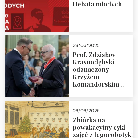
Debata młodych
28/06/2025
Prof. Zdzisław
Krasnodębski
odznaczony
Krzyżem
Komandorskim
Orderu Odrodzenia
Polski
26/06/2025
Zbiórka na
powakacyjny cykl
zajęć z legorobotyki