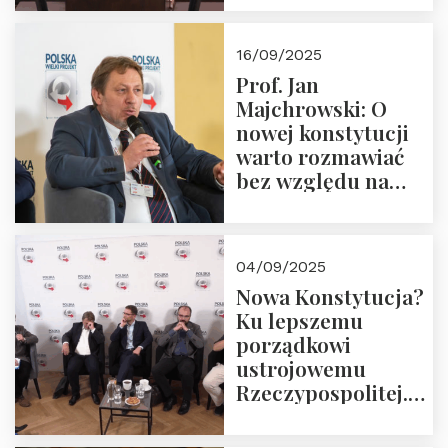
dziedzictwo
Okrągłego Stołu
16/09/2025
Prof. Jan
Majchrowski: O
nowej konstytucji
warto rozmawiać
bez względu na
rezultat
04/09/2025
Nowa Konstytucja?
Ku lepszemu
porządkowi
ustrojowemu
Rzeczypospolitej.
Zapraszamy do
obejrzenia nagrania