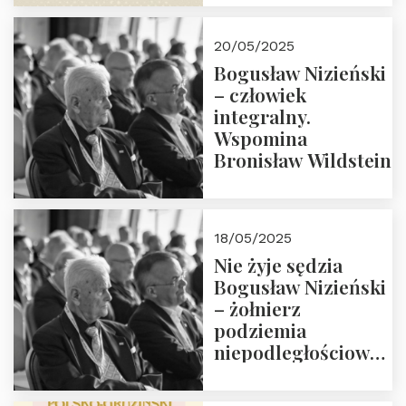
18:00. Zapraszamy!
20/05/2025
Bogusław Nizieński
– człowiek
integralny.
Wspomina
Bronisław Wildstein
18/05/2025
Nie żyje sędzia
Bogusław Nizieński
– żołnierz
podziemia
niepodległościowego
(NOW-AK), Kawaler
Orderu Orła