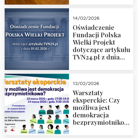
14/02/2026
Oświadczenie
Fundacji Polska
Wielki Projekt
dotyczące artykułu
TVN24.pl z dnia
01.02.2026 r.
13/02/2026
Warsztaty
eksperckie: Czy
możliwa jest
demokracja
bezprzymiotnikowa?
13-14 marca 2026 r.
w Domu Trójmorza.