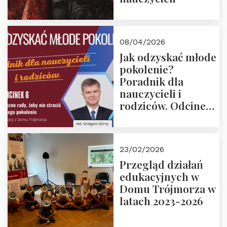
08/04/2026
Jak odzyskać młode
pokolenie?
Poradnik dla
nauczycieli i
rodziców. Odcinek
6. Tranzycja
płciowa jako rytuał
przejścia.
23/02/2026
Rozmawiają red.
Przegląd działań
Grzegorz Górny i
edukacyjnych w
prof. Michał
Domu Trójmorza w
Łuczewski
latach 2023-2026