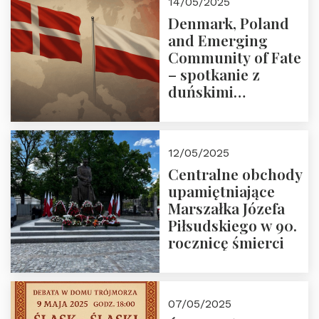
14/05/2025
Denmark, Poland
and Emerging
Community of Fate
– spotkanie z
duńskimi
konserwatystami
młodego pokolenia
w Domu Trójmorza
12/05/2025
Centralne obchody
upamiętniające
Marszałka Józefa
Piłsudskiego w 90.
rocznicę śmierci
07/05/2025