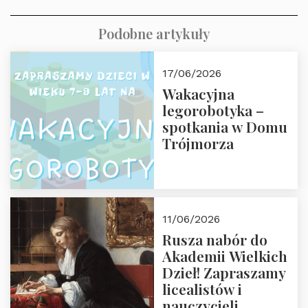
Podobne artykuły
17/06/2026
Wakacyjna
legorobotyka –
spotkania w Domu
Trójmorza
11/06/2026
Rusza nabór do
Akademii Wielkich
Dzieł! Zapraszamy
licealistów i
nauczycieli