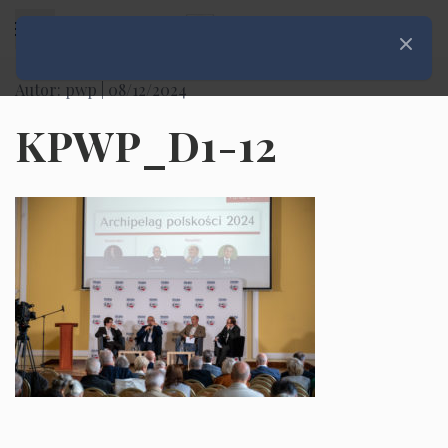
Rozwiń menu
Zamknij
Autor: pwp |
08/12/2024
KPWP_D1-12