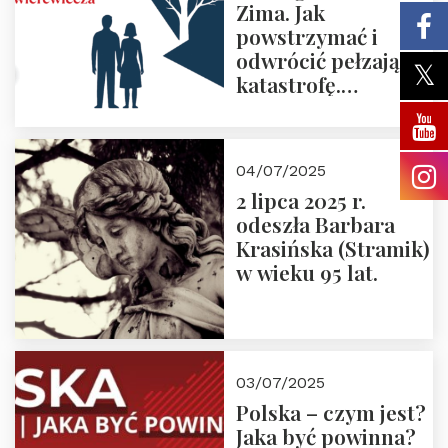
Zima. Jak
powstrzymać i
odwrócić pełzającą
katastrofę.
Zapraszamy na
pierwsze spotkanie
z cyklu “Polska
04/07/2025
Nowego
2 lipca 2025 r.
Ćwierćwiecza”
odeszła Barbara
Krasińska (Stramik)
w wieku 95 lat.
03/07/2025
Polska – czym jest?
Jaka być powinna?