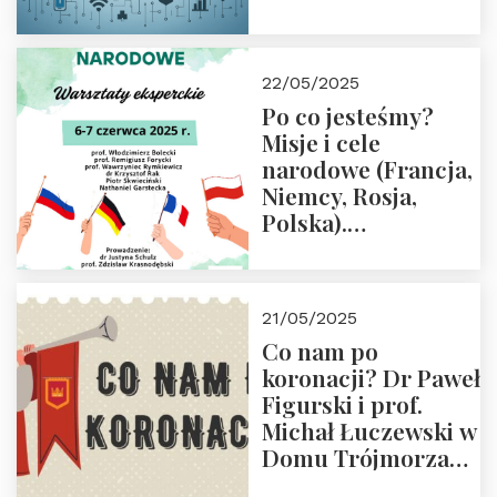
rodziców
22/05/2025
Po co jesteśmy?
Misje i cele
narodowe (Francja,
Niemcy, Rosja,
Polska).
Dwudniowe
eksperckie
warsztaty.
21/05/2025
Zapraszamy do
Co nam po
zapisów.
koronacji? Dr Paweł
Figurski i prof.
Michał Łuczewski w
Domu Trójmorza
30.05.2025 r. godz.