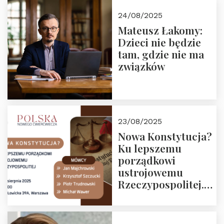
24/08/2025
Mateusz Łakomy:
Dzieci nie będzie
tam, gdzie nie ma
związków
23/08/2025
Nowa Konstytucja?
Ku lepszemu
porządkowi
ustrojowemu
Rzeczypospolitej.
Zapraszamy na
drugie spotkanie z
cyklu “Polska