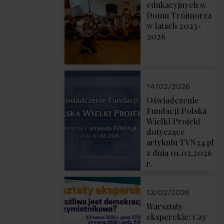
prof. Michał
edukacyjnych w
Łuczewski
Domu Trójmorza
w latach 2023-
2026
14/02/2026
Oświadczenie
Fundacji Polska
Wielki Projekt
dotyczące
artykułu TVN24.pl
z dnia 01.02.2026
r.
13/02/2026
Warsztaty
eksperckie: Czy