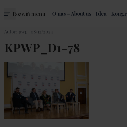
Rozwiń menu
O nas – About us
Idea
Kongr
Autor: pwp |
08/12/2024
KPWP_D1-78