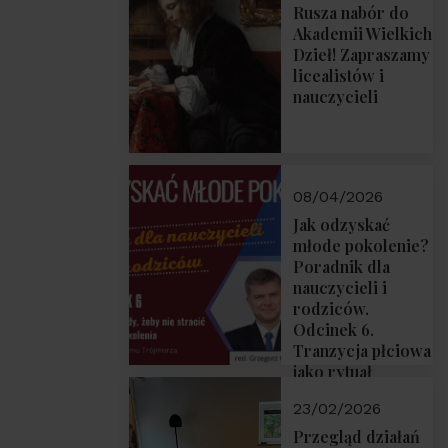
Rusza nabór do
Akademii Wielkich
Dzieł! Zapraszamy
licealistów i
nauczycieli
08/04/2026
Jak odzyskać
młode pokolenie?
Poradnik dla
nauczycieli i
rodziców.
Odcinek 6.
Tranzycja płciowa
jako rytuał
przejścia.
23/02/2026
Rozmawiają red.
Grzegorz Górny i
Przegląd działań