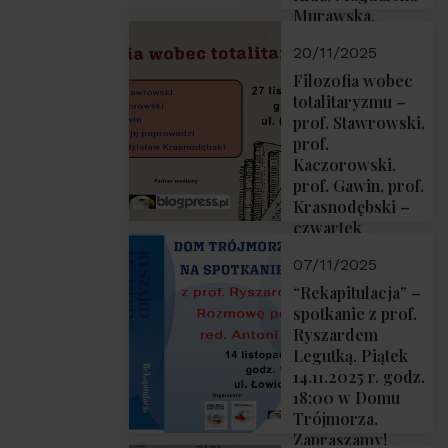
Murawska,
Przemysław
20/11/2025
Sobolewski – 4
grudnia 2025 r.
Filozofia wobec
godz. 18:00.
totalitaryzmu –
prof. Stawrowski,
prof.
Kaczorowski,
prof. Gawin, prof.
Krasnodębski –
czwartek
27.11.2025 r. godz.
07/11/2025
18:00
“Rekapitulacja” –
spotkanie z prof.
Ryszardem
Legutką. Piątek
14.11.2025 r. godz.
18:00 w Domu
Trójmorza.
Zapraszamy!