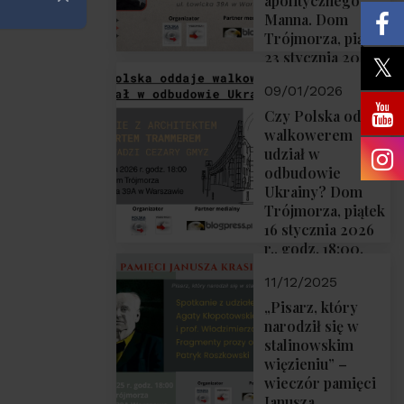
apolitycznego”
Zamknij
Manna. Dom
Trójmorza, piątek
23 stycznia 2026
r., godz. 18:00.
09/01/2026
Zapraszamy!
Czy Polska oddaje
walkowerem
udział w
odbudowie
Ukrainy? Dom
Trójmorza, piątek
16 stycznia 2026
r., godz. 18:00.
Zapraszamy!
11/12/2025
„Pisarz, który
narodził się w
stalinowskim
więzieniu” –
wieczór pamięci
Janusza