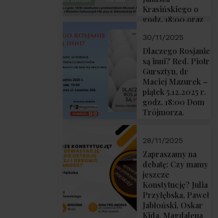
Krasińskiego o
godz. 18:00 oraz
zwiedzanie
30/11/2025
Muzeum
Żołnierzy
Dlaczego Rosjanie
Wyklętych i
są inni? Red. Piotr
Więźniów
Gursztyn, dr
Politycznych PRL
Maciej Mazurek –
o godz. 16:00 – 19
piątek 5.12.2025 r.
grudnia 2025 r.
godz. 18:00 Dom
Trójmorza.
28/11/2025
Zapraszamy na
debatę: Czy mamy
jeszcze
Konstytucję? Julia
Przyłębska, Paweł
Jabłoński, Oskar
Kida, Magdalena