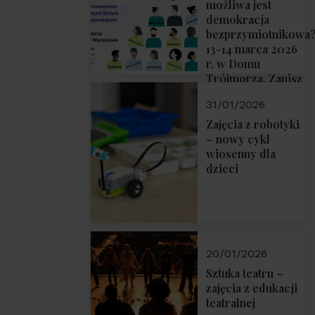
możliwa jest
demokracja
bezprzymiotnikowa
13-14 marca 2026
r. w Domu
Trójmorza. Zapisz
się!
31/01/2026
Zajęcia z robotyki
– nowy cykl
wiosenny dla
dzieci
20/01/2026
Sztuka teatru –
zajęcia z edukacji
teatralnej