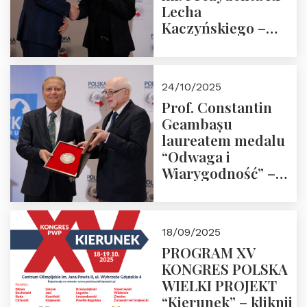
Lecha
Kaczyńskiego –
Laudacja
24/10/2025
Prof. Constantin
Geambașu
laureatem medalu
“Odwaga i
Wiarygodność” –
Laudacja
18/09/2025
PROGRAM XV
KONGRES POLSKA
WIELKI PROJEKT
“Kierunek” – kliknij