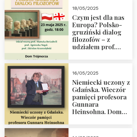
Białego, działacz
18/05/2025
społeczny, członek
Czym jest dla nas
Kapituły Nagrody
Europa? Polsko-
im. Prezydenta
gruziński dialog
Lecha
filozofów – z
Kaczyńskiego.
udziałem prof.
Wielki autorytet.
Mamuki
Beriashvili’ego, prof.
Agnieszki Nogal.
16/05/2025
Dom Trójmorza 23
Niemiecki uczony z
maja 2025 r. godz.
Gdańska. Wieczór
18:00.
pamięci profesora
Gunnara
Heinsohna. Dom
Trójmorza 16 maja
2025 r. godz. 18:00.
Zapraszamy!