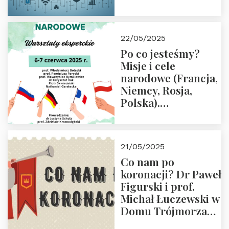
rodziców
22/05/2025
Po co jesteśmy?
Misje i cele
narodowe (Francja,
Niemcy, Rosja,
Polska).
Dwudniowe
eksperckie
warsztaty.
21/05/2025
Zapraszamy do
Co nam po
zapisów.
koronacji? Dr Paweł
Figurski i prof.
Michał Łuczewski w
Domu Trójmorza
30.05.2025 r. godz.