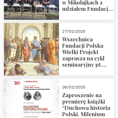
w Mikołajkach z
udziałem Fundacji
Polska Wielki
Projekt – 2025 r.
27/02/2025
Wszechnica
Fundacji Polska
Wielki Projekt
zaprasza na cykl
seminaryjny pt.
“Zapomniane
arcydzieła filozofii
europejskiej”
26/02/2025
Zaproszenie na
premierę książki
“Duchowa historia
Polski. Milenium