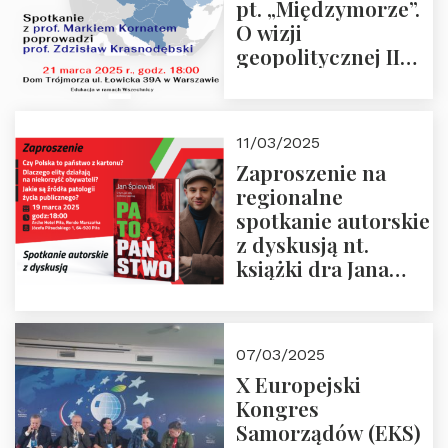
pt. „Międzymorze”.
O wizji
geopolitycznej II
Rzeczypospolitej –
21.03.2025 r. o godz.
18:00 – prof. Kornat
11/03/2025
i prof.
Zaproszenie na
Krasnodębski
regionalne
spotkanie autorskie
z dyskusją nt.
książki dra Jana
Śpiewaka
“Patopaństwo”
07/03/2025
X Europejski
Kongres
Samorządów (EKS)