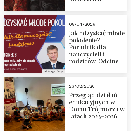
08/04/2026
Jak odzyskać młode
pokolenie?
Poradnik dla
nauczycieli i
rodziców. Odcinek
6. Tranzycja
płciowa jako rytuał
przejścia.
23/02/2026
Rozmawiają red.
Przegląd działań
Grzegorz Górny i
edukacyjnych w
prof. Michał
Domu Trójmorza w
Łuczewski
latach 2023-2026