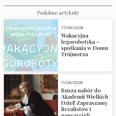
Podobne artykuły
17/06/2026
Wakacyjna
legorobotyka –
spotkania w Domu
Trójmorza
11/06/2026
Rusza nabór do
Akademii Wielkich
Dzieł! Zapraszamy
licealistów i
nauczycieli