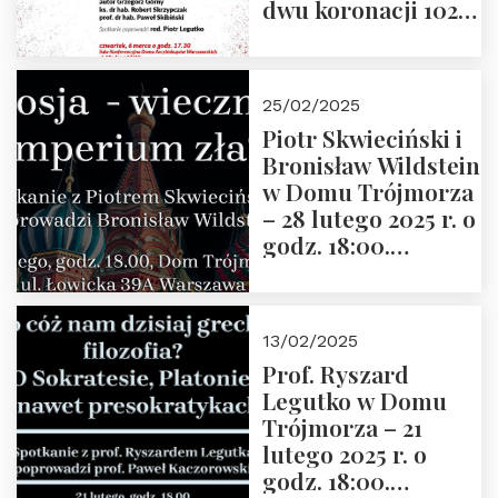
dwu koronacji 1025-
2025” autorstwa
Grzegorza
Górnego, 6 marca
25/02/2025
2025 r. godz. 17:30,
Piotr Skwieciński i
DAW ul. Miodowa
Bronisław Wildstein
17/19
w Domu Trójmorza
– 28 lutego 2025 r. o
godz. 18:00.
Zapraszamy!
13/02/2025
Prof. Ryszard
Legutko w Domu
Trójmorza – 21
lutego 2025 r. o
godz. 18:00.