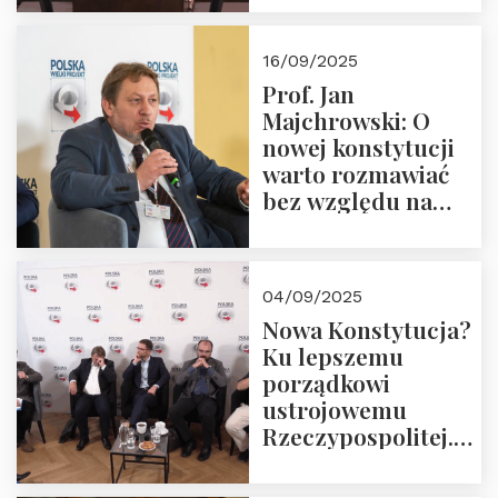
dziedzictwo
Okrągłego Stołu
16/09/2025
Prof. Jan
Majchrowski: O
nowej konstytucji
warto rozmawiać
bez względu na
rezultat
04/09/2025
Nowa Konstytucja?
Ku lepszemu
porządkowi
ustrojowemu
Rzeczypospolitej.
Zapraszamy do
obejrzenia nagrania