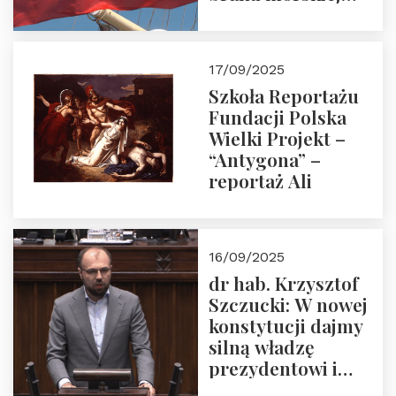
floty handlowej pod
narodową banderą
17/09/2025
Szkoła Reportażu
Fundacji Polska
Wielki Projekt –
“Antygona” –
reportaż Ali
16/09/2025
dr hab. Krzysztof
Szczucki: W nowej
konstytucji dajmy
silną władzę
prezydentowi i
pożegnajmy