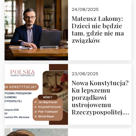
24/08/2025
Mateusz Łakomy:
Dzieci nie będzie
tam, gdzie nie ma
związków
23/08/2025
Nowa Konstytucja?
Ku lepszemu
porządkowi
ustrojowemu
Rzeczypospolitej.
Zapraszamy na
drugie spotkanie z
cyklu “Polska