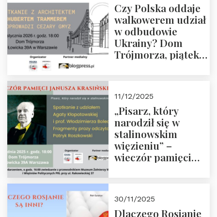
Czy Polska oddaje
Zapraszamy!
walkowerem udział
w odbudowie
Ukrainy? Dom
Trójmorza, piątek
16 stycznia 2026 r.,
godz. 18:00.
Zapraszamy!
11/12/2025
„Pisarz, który
narodził się w
stalinowskim
więzieniu” –
wieczór pamięci
Janusza
Krasińskiego o
godz. 18:00 oraz
30/11/2025
zwiedzanie
Dlaczego Rosjanie
Muzeum Żołnierzy