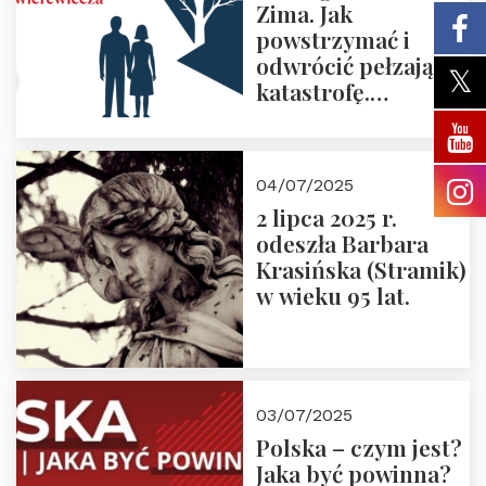
Zima. Jak
powstrzymać i
odwrócić pełzającą
katastrofę.
Zapraszamy na
pierwsze spotkanie
z cyklu “Polska
04/07/2025
Nowego
2 lipca 2025 r.
Ćwierćwiecza”
odeszła Barbara
Krasińska (Stramik)
w wieku 95 lat.
03/07/2025
Polska – czym jest?
Jaka być powinna?