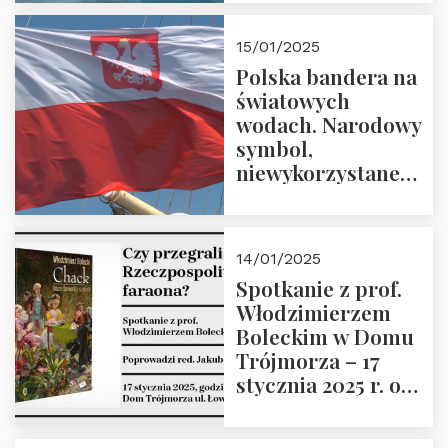
lutego 2025 r. o
godz. 18:00.
15/01/2025
Prowadzi prof.
Polska bandera na
Zbigniew
światowych
Stawrowski
wodach. Narodowy
symbol,
niewykorzystane
możliwości i
wyzwania
przyszłości
14/01/2025
Spotkanie z prof.
Włodzimierzem
Boleckim w Domu
Trójmorza – 17
stycznia 2025 r. o
godz. 18:00.
Prowadzi red. Jakub