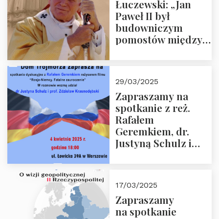
Łuczewski: „Jan
Paweł II był
budowniczym
pomostów między
sprzecznościami”
29/03/2025
Zapraszamy na
spotkanie z reż.
Rafałem
Geremkiem, dr.
Justyną Schulz i
prof. Zdzisławem
Krasnodębskim – 4
kwietnia 2025 r. –
17/03/2025
“Rosja-Niemcy…”
Zapraszamy
na spotkanie