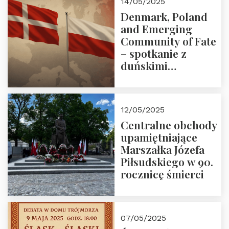
14/05/2025
Denmark, Poland
and Emerging
Community of Fate
– spotkanie z
duńskimi
konserwatystami
młodego pokolenia
w Domu Trójmorza
12/05/2025
Centralne obchody
upamiętniające
Marszałka Józefa
Piłsudskiego w 90.
rocznicę śmierci
07/05/2025