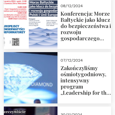
Moroz
08/12/2024
Konferencja: Morze
Bałtyckie jako klucz
do bezpieczeństwa i
rozwoju
gospodarczego
Polski i Unii
Europejskiej –
13.12.2024 r.
07/12/2024
ZAPRASZAMY
Zakończyliśmy
ośmiotygodniowy,
intensywny
program
„Leadership for the
Future” 18.10.2024 r.
– 07.12.2024 r.
30/11/2024