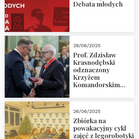
Debata młodych
28/06/2025
Prof. Zdzisław
Krasnodębski
odznaczony
Krzyżem
Komandorskim
Orderu Odrodzenia
Polski
26/06/2025
Zbiórka na
powakacyjny cykl
zajęć z legorobotyki