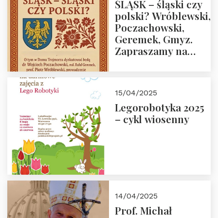
ŚLĄSK – śląski czy
polski? Wróblewski,
Poczachowski,
Geremek, Gmyz.
Zapraszamy na
spotkanie 9 maja
2025 r. o godz. 18:00
do Domu
15/04/2025
Trójmorza.
Legorobotyka 2025
– cykl wiosenny
14/04/2025
Prof. Michał