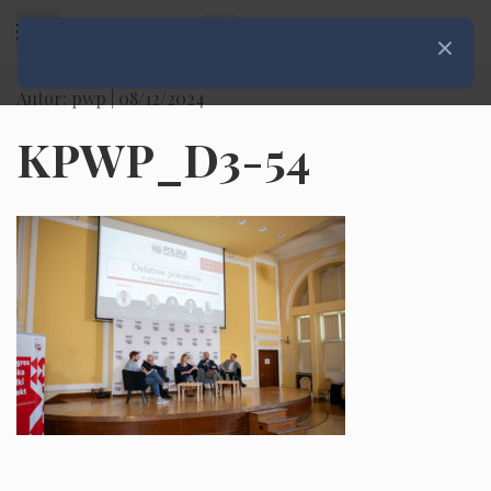
Rozwiń menu
Zamknij
Autor: pwp |
08/12/2024
KPWP_D3-54