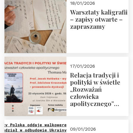
18/01/2026
Warsztaty kaligrafii
– zapisy otwarte –
zapraszamy
17/01/2026
Relacja tradycji i
polityki w świetle
„Rozważań
człowieka
apolitycznego”
Manna. Dom
Trójmorza, piątek
23 stycznia 2026 r.,
09/01/2026
godz. 18:00.