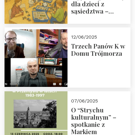
dla dzieci z
sąsiedztwa –
wesprzyj
społeczno-
edukacyjną misję
12/06/2025
Fundacji
Trzech Panów K w
Domu Trójmorza
07/06/2025
O “Strychu
kulturalnym” –
spotkanie z
Markiem