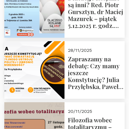
są inni? Red. Piotr
Wyklętych i
Gursztyn, dr Maciej
Więźniów
Mazurek – piątek
Politycznych PRL o
5.12.2025 r. godz.
godz. 16:00 – 19
18:00 Dom
grudnia 2025 r.
Trójmorza.
28/11/2025
Zapraszamy na
debatę: Czy mamy
jeszcze
Konstytucję? Julia
Przyłębska, Paweł
Jabłoński, Oskar
Kida, Magdalena
Murawska,
20/11/2025
Przemysław
Filozofia wobec
Sobolewski – 4
totalitaryzmu –
grudnia 2025 r.