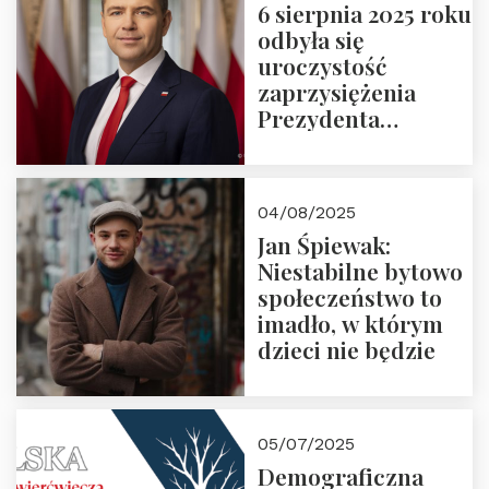
6 sierpnia 2025 roku
odbyła się
uroczystość
zaprzysiężenia
Prezydenta
Rzeczypospolitej
Polskiej Pana
Karola
04/08/2025
Nawrockiego
Jan Śpiewak:
Niestabilne bytowo
społeczeństwo to
imadło, w którym
dzieci nie będzie
05/07/2025
Demograficzna