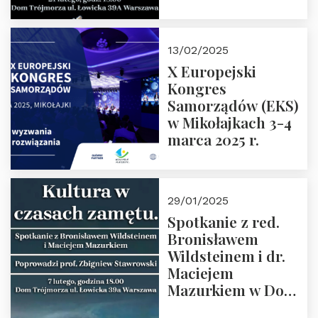
Spotkanie prowadzi
prof. Paweł
Kaczorowski.
13/02/2025
Zapraszamy
X Europejski
Kongres
Samorządów (EKS)
w Mikołajkach 3-4
marca 2025 r.
29/01/2025
Spotkanie z red.
Bronisławem
Wildsteinem i dr.
Maciejem
Mazurkiem w Domu
Trójmorza – 7