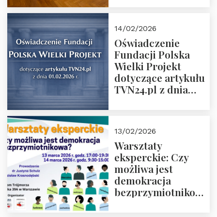
14/02/2026
Oświadczenie
Fundacji Polska
Wielki Projekt
dotyczące artykułu
TVN24.pl z dnia
01.02.2026 r.
13/02/2026
Warsztaty
eksperckie: Czy
możliwa jest
demokracja
bezprzymiotnikowa?
13-14 marca 2026 r.
w Domu Trójmorza.