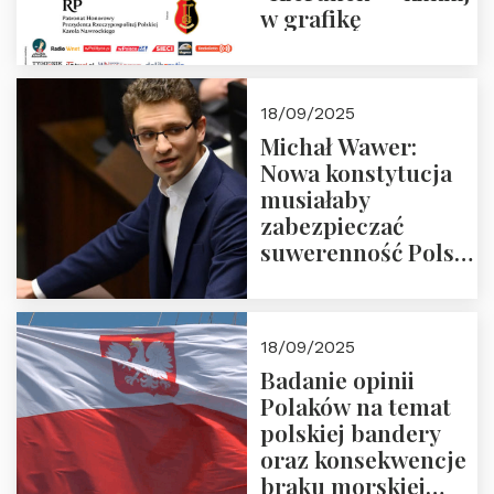
w grafikę
18/09/2025
Michał Wawer:
Nowa konstytucja
musiałaby
zabezpieczać
suwerenność Polski
i stanowić wyraz
jedności narodowej
18/09/2025
Badanie opinii
Polaków na temat
polskiej bandery
oraz konsekwencje
braku morskiej