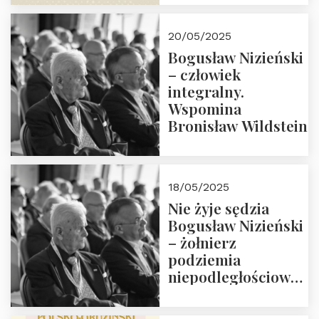
18:00. Zapraszamy!
20/05/2025
Bogusław Nizieński
– człowiek
integralny.
Wspomina
Bronisław Wildstein
18/05/2025
Nie żyje sędzia
Bogusław Nizieński
– żołnierz
podziemia
niepodległościowego
(NOW-AK), Kawaler
Orderu Orła