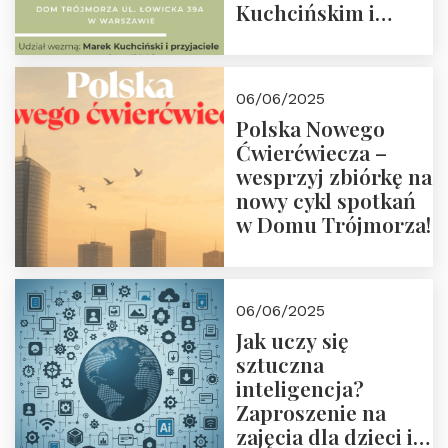
Kuchcińskim i
przyjaciółmi.
Zapraszamy 13
czerwca 2025 r. o
06/06/2025
18:00
Polska Nowego
Ćwierćwiecza –
wesprzyj zbiórkę na
nowy cykl spotkań
w Domu Trójmorza!
06/06/2025
Jak uczy się
sztuczna
inteligencja?
Zaproszenie na
zajęcia dla dzieci i