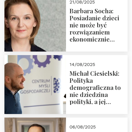
21/08/2025
Nowego
Barbara Socha:
Ćwierćwiecza”
Posiadanie dzieci
nie może być
rozwiązaniem
ekonomicznie
nieracjonalnym
14/08/2025
Michał Ciesielski:
Polityka
demograficzna to
nie dziedzina
polityki, a jej
wymiar
06/08/2025