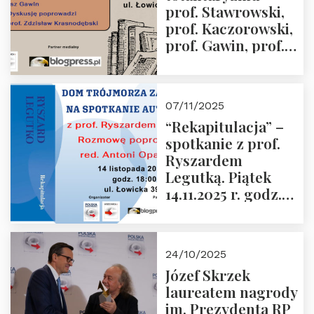
prof. Stawrowski,
godz. 18:00.
prof. Kaczorowski,
prof. Gawin, prof.
Krasnodębski –
czwartek 27.11.2025
r. godz. 18:00
07/11/2025
“Rekapitulacja” –
spotkanie z prof.
Ryszardem
Legutką. Piątek
14.11.2025 r. godz.
18:00 w Domu
Trójmorza.
Zapraszamy!
24/10/2025
Józef Skrzek
laureatem nagrody
im. Prezydenta RP