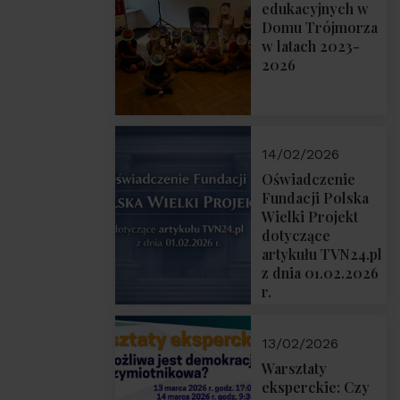
prof. Michał
edukacyjnych w
Łuczewski
Domu Trójmorza
w latach 2023-
2026
14/02/2026
Oświadczenie
Fundacji Polska
Wielki Projekt
dotyczące
artykułu TVN24.pl
z dnia 01.02.2026
r.
13/02/2026
Warsztaty
eksperckie: Czy