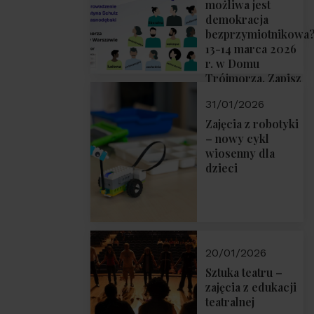
możliwa jest
demokracja
bezprzymiotnikowa
13-14 marca 2026
r. w Domu
Trójmorza. Zapisz
się!
31/01/2026
Zajęcia z robotyki
– nowy cykl
wiosenny dla
dzieci
20/01/2026
Sztuka teatru –
zajęcia z edukacji
teatralnej