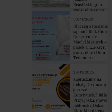
Krasińskiego o
godz. 18:00 oraz
zwiedzanie
30/11/2025
Muzeum
Żołnierzy
Dlaczego Rosjanie
Wyklętych i
są inni? Red. Piotr
Więźniów
Gursztyn, dr
Politycznych PRL
Maciej Mazurek –
o godz. 16:00 – 19
piątek 5.12.2025 r.
grudnia 2025 r.
godz. 18:00 Dom
Trójmorza.
28/11/2025
Zapraszamy na
debatę: Czy mamy
jeszcze
Konstytucję? Julia
Przyłębska, Paweł
Jabłoński, Oskar
Kida, Magdalena