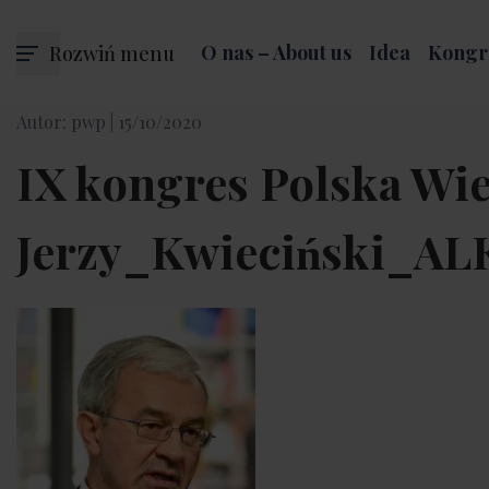
Rozwiń menu
O nas – About us
Idea
Kongr
Autor: pwp |
15/10/2020
IX kongres Polska Wi
Jerzy_Kwieciński_A