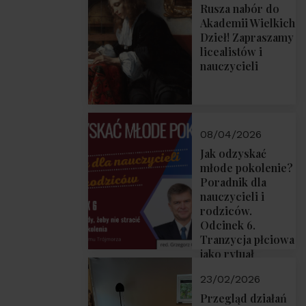
Rusza nabór do
Akademii Wielkich
Dzieł! Zapraszamy
licealistów i
nauczycieli
08/04/2026
Jak odzyskać
młode pokolenie?
Poradnik dla
nauczycieli i
rodziców.
Odcinek 6.
Tranzycja płciowa
jako rytuał
przejścia.
23/02/2026
Rozmawiają red.
Grzegorz Górny i
Przegląd działań