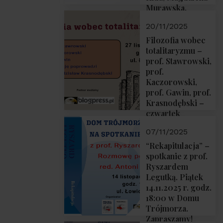
Murawska,
Przemysław
20/11/2025
Sobolewski – 4
grudnia 2025 r.
Filozofia wobec
godz. 18:00.
totalitaryzmu –
prof. Stawrowski,
prof.
Kaczorowski,
prof. Gawin, prof.
Krasnodębski –
czwartek
27.11.2025 r. godz.
07/11/2025
18:00
“Rekapitulacja” –
spotkanie z prof.
Ryszardem
Legutką. Piątek
14.11.2025 r. godz.
18:00 w Domu
Trójmorza.
Zapraszamy!