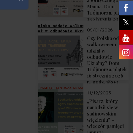
apolitycznego”
Zamknij
Manna. Dom
Trójmorza, piątek
23 stycznia 2026
r., godz. 18:00.
09/01/2026
Zapraszamy!
Czy Polska oddaje
walkowerem
udział w
odbudowie
Ukrainy? Dom
Trójmorza, piątek
16 stycznia 2026
r., godz. 18:00.
Zapraszamy!
11/12/2025
„Pisarz, który
narodził się w
stalinowskim
więzieniu” –
wieczór pamięci
Janusza