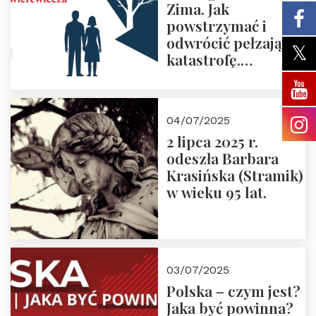
Zima. Jak
powstrzymać i
odwrócić pełzającą
katastrofę.
Zapraszamy na
pierwsze spotkanie
z cyklu “Polska
04/07/2025
Nowego
2 lipca 2025 r.
Ćwierćwiecza”
odeszła Barbara
Krasińska (Stramik)
w wieku 95 lat.
03/07/2025
Polska – czym jest?
Jaka być powinna?