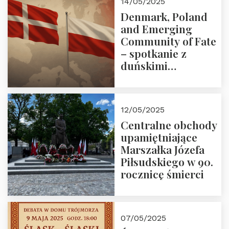
14/05/2025
Denmark, Poland
and Emerging
Community of Fate
– spotkanie z
duńskimi
konserwatystami
młodego pokolenia
w Domu Trójmorza
12/05/2025
Centralne obchody
upamiętniające
Marszałka Józefa
Piłsudskiego w 90.
rocznicę śmierci
07/05/2025