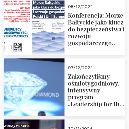
Moroz
08/12/2024
Konferencja: Morze
Bałtyckie jako klucz
do bezpieczeństwa i
rozwoju
gospodarczego
Polski i Unii
Europejskiej –
13.12.2024 r.
07/12/2024
ZAPRASZAMY
Zakończyliśmy
ośmiotygodniowy,
intensywny
program
„Leadership for the
Future” 18.10.2024 r.
– 07.12.2024 r.
30/11/2024