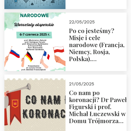
rodziców
22/05/2025
Po co jesteśmy?
Misje i cele
narodowe (Francja,
Niemcy, Rosja,
Polska).
Dwudniowe
eksperckie
warsztaty.
21/05/2025
Zapraszamy do
Co nam po
zapisów.
koronacji? Dr Paweł
Figurski i prof.
Michał Łuczewski w
Domu Trójmorza
30.05.2025 r. godz.