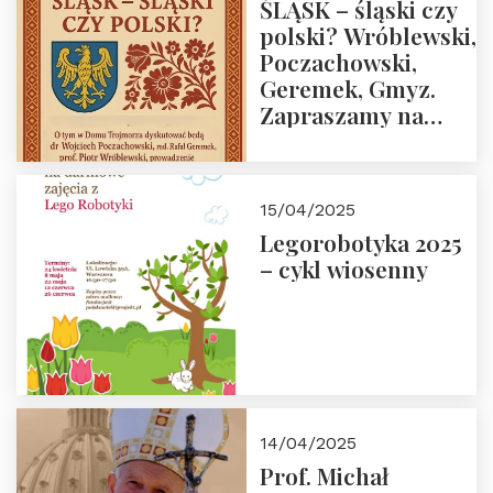
ŚLĄSK – śląski czy
polski? Wróblewski,
Poczachowski,
Geremek, Gmyz.
Zapraszamy na
spotkanie 9 maja
2025 r. o godz. 18:00
do Domu
15/04/2025
Trójmorza.
Legorobotyka 2025
– cykl wiosenny
14/04/2025
Prof. Michał