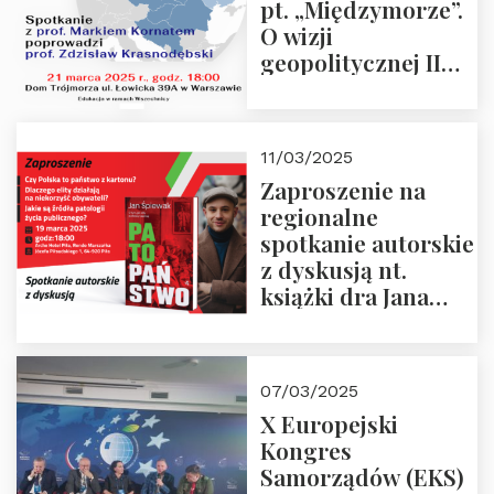
pt. „Międzymorze”.
O wizji
geopolitycznej II
Rzeczypospolitej –
21.03.2025 r. o godz.
18:00 – prof. Kornat
11/03/2025
i prof.
Zaproszenie na
Krasnodębski
regionalne
spotkanie autorskie
z dyskusją nt.
książki dra Jana
Śpiewaka
“Patopaństwo”
07/03/2025
X Europejski
Kongres
Samorządów (EKS)