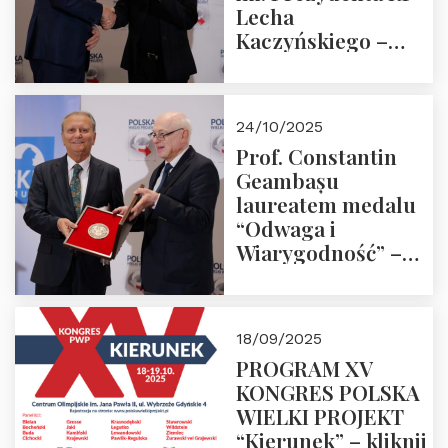
Lecha
Kaczyńskiego –
Laudacja
24/10/2025
Prof. Constantin
Geambașu
laureatem medalu
“Odwaga i
Wiarygodność” –
Laudacja
18/09/2025
PROGRAM XV
KONGRES POLSKA
WIELKI PROJEKT
“Kierunek” – kliknij