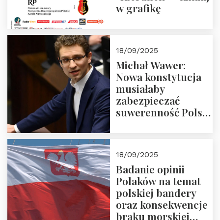
w grafikę
18/09/2025
Michał Wawer:
Nowa konstytucja
musiałaby
zabezpieczać
suwerenność Polski
i stanowić wyraz
jedności narodowej
18/09/2025
Badanie opinii
Polaków na temat
polskiej bandery
oraz konsekwencje
braku morskiej