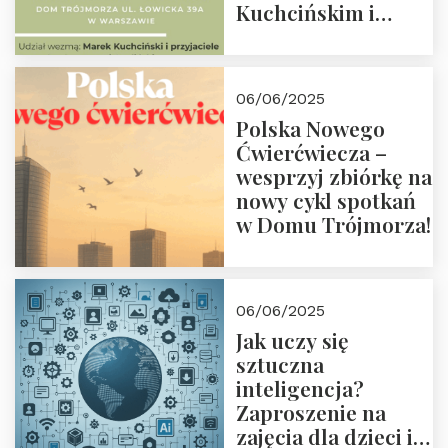
Kuchcińskim i
przyjaciółmi.
Zapraszamy 13
czerwca 2025 r. o
06/06/2025
18:00
Polska Nowego
Ćwierćwiecza –
wesprzyj zbiórkę na
nowy cykl spotkań
w Domu Trójmorza!
06/06/2025
Jak uczy się
sztuczna
inteligencja?
Zaproszenie na
zajęcia dla dzieci i