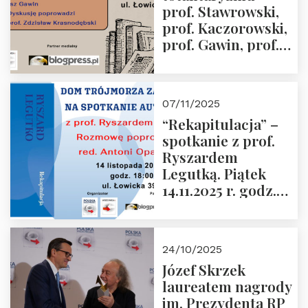
prof. Stawrowski,
godz. 18:00.
prof. Kaczorowski,
prof. Gawin, prof.
Krasnodębski –
czwartek 27.11.2025
r. godz. 18:00
07/11/2025
“Rekapitulacja” –
spotkanie z prof.
Ryszardem
Legutką. Piątek
14.11.2025 r. godz.
18:00 w Domu
Trójmorza.
Zapraszamy!
24/10/2025
Józef Skrzek
laureatem nagrody
im. Prezydenta RP