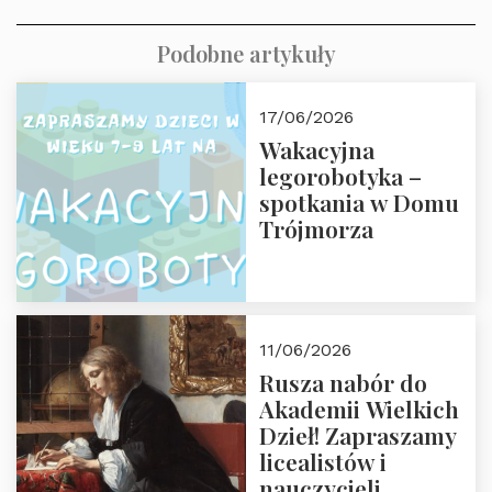
Podobne artykuły
17/06/2026
Wakacyjna
legorobotyka –
spotkania w Domu
Trójmorza
11/06/2026
Rusza nabór do
Akademii Wielkich
Dzieł! Zapraszamy
licealistów i
nauczycieli