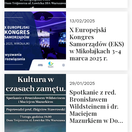
Spotkanie prowadzi
prof. Paweł
Kaczorowski.
13/02/2025
Zapraszamy
X Europejski
Kongres
Samorządów (EKS)
w Mikołajkach 3-4
marca 2025 r.
29/01/2025
Spotkanie z red.
Bronisławem
Wildsteinem i dr.
Maciejem
Mazurkiem w Domu
Trójmorza – 7