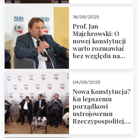
dziedzictwo
Okrągłego Stołu
16/09/2025
Prof. Jan
Majchrowski: O
nowej konstytucji
warto rozmawiać
bez względu na
rezultat
04/09/2025
Nowa Konstytucja?
Ku lepszemu
porządkowi
ustrojowemu
Rzeczypospolitej.
Zapraszamy do
obejrzenia nagrania