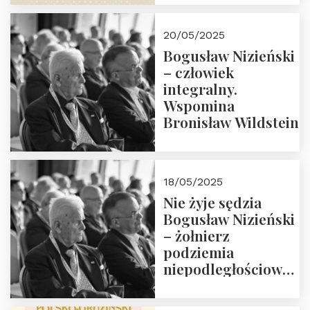
18:00. Zapraszamy!
20/05/2025
Bogusław Nizieński
– człowiek
integralny.
Wspomina
Bronisław Wildstein
18/05/2025
Nie żyje sędzia
Bogusław Nizieński
– żołnierz
podziemia
niepodległościowego
(NOW-AK), Kawaler
Orderu Orła