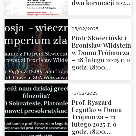
dwu koronacji 1025-
2025” autorstwa
Grzegorza
Górnego, 6 marca
25/02/2025
2025 r. godz. 17:30,
Piotr Skwieciński i
DAW ul. Miodowa
Bronisław Wildstein
17/19
w Domu Trójmorza
– 28 lutego 2025 r. o
godz. 18:00.
Zapraszamy!
13/02/2025
Prof. Ryszard
Legutko w Domu
Trójmorza – 21
lutego 2025 r. o
godz. 18:00.