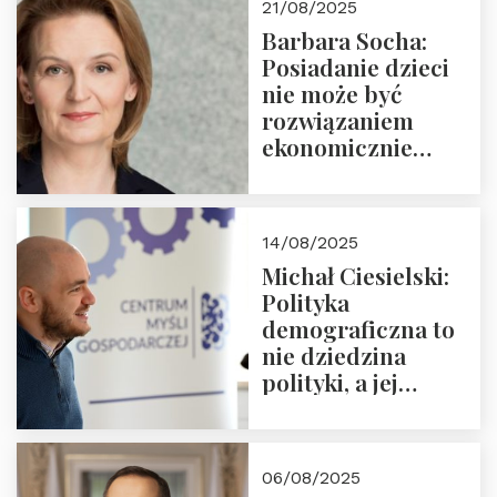
21/08/2025
Nowego
Barbara Socha:
Ćwierćwiecza”
Posiadanie dzieci
nie może być
rozwiązaniem
ekonomicznie
nieracjonalnym
14/08/2025
Michał Ciesielski:
Polityka
demograficzna to
nie dziedzina
polityki, a jej
wymiar
06/08/2025