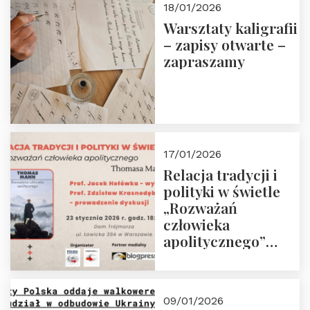
18/01/2026
Warsztaty kaligrafii
– zapisy otwarte –
zapraszamy
17/01/2026
Relacja tradycji i
polityki w świetle
„Rozważań
człowieka
apolitycznego”
Manna. Dom
Trójmorza, piątek
23 stycznia 2026 r.,
09/01/2026
godz. 18:00.