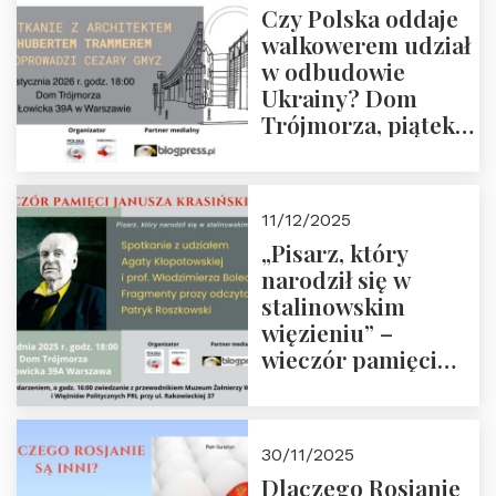
Czy Polska oddaje
Zapraszamy!
walkowerem udział
w odbudowie
Ukrainy? Dom
Trójmorza, piątek
16 stycznia 2026 r.,
godz. 18:00.
Zapraszamy!
11/12/2025
„Pisarz, który
narodził się w
stalinowskim
więzieniu” –
wieczór pamięci
Janusza
Krasińskiego o
godz. 18:00 oraz
30/11/2025
zwiedzanie
Dlaczego Rosjanie
Muzeum Żołnierzy