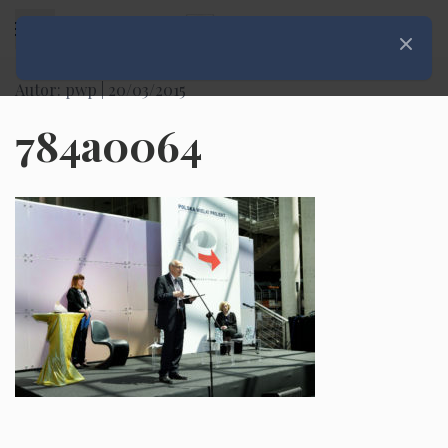
Rozwiń menu
Zamknij
Autor: pwp |
20/03/2015
784a0064