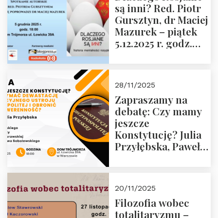
są inni? Red. Piotr
Wyklętych i
Gursztyn, dr Maciej
Więźniów
Mazurek – piątek
Politycznych PRL o
5.12.2025 r. godz.
godz. 16:00 – 19
18:00 Dom
grudnia 2025 r.
Trójmorza.
28/11/2025
Zapraszamy na
debatę: Czy mamy
jeszcze
Konstytucję? Julia
Przyłębska, Paweł
Jabłoński, Oskar
Kida, Magdalena
Murawska,
20/11/2025
Przemysław
Filozofia wobec
Sobolewski – 4
totalitaryzmu –
grudnia 2025 r.