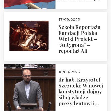
floty handlowej pod
narodową banderą
17/09/2025
Szkoła Reportażu
Fundacji Polska
Wielki Projekt –
“Antygona” –
reportaż Ali
16/09/2025
dr hab. Krzysztof
Szczucki: W nowej
konstytucji dajmy
silną władzę
prezydentowi i
pożegnajmy