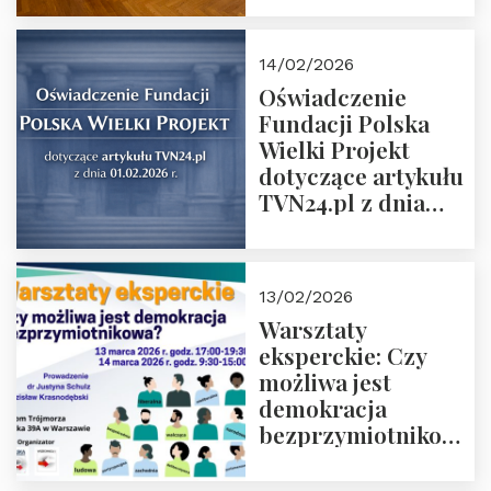
14/02/2026
Oświadczenie
Fundacji Polska
Wielki Projekt
dotyczące artykułu
TVN24.pl z dnia
01.02.2026 r.
13/02/2026
Warsztaty
eksperckie: Czy
możliwa jest
demokracja
bezprzymiotnikowa?
13-14 marca 2026 r.
w Domu Trójmorza.