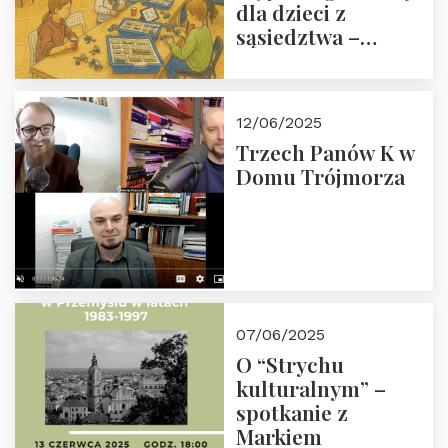
dla dzieci z
sąsiedztwa –
wesprzyj
społeczno-
edukacyjną misję
12/06/2025
Fundacji
Trzech Panów K w
Domu Trójmorza
07/06/2025
O “Strychu
kulturalnym” –
spotkanie z
Markiem