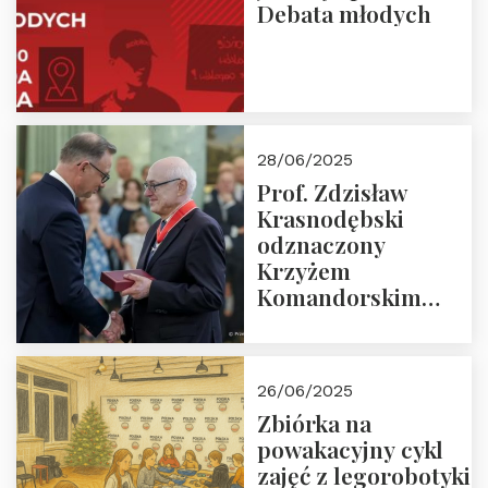
Debata młodych
28/06/2025
Prof. Zdzisław
Krasnodębski
odznaczony
Krzyżem
Komandorskim
Orderu Odrodzenia
Polski
26/06/2025
Zbiórka na
powakacyjny cykl
zajęć z legorobotyki