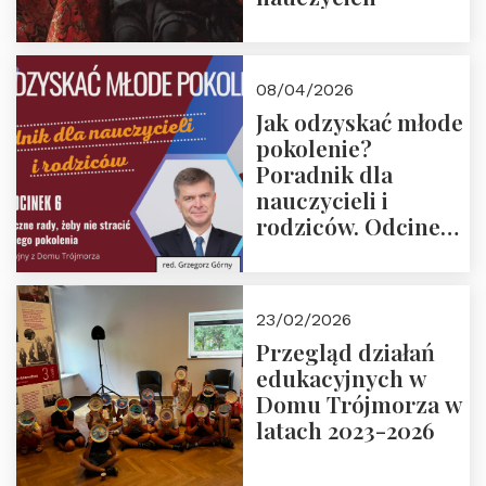
08/04/2026
Jak odzyskać młode
pokolenie?
Poradnik dla
nauczycieli i
rodziców. Odcinek
6. Tranzycja
płciowa jako rytuał
przejścia.
23/02/2026
Rozmawiają red.
Przegląd działań
Grzegorz Górny i
edukacyjnych w
prof. Michał
Domu Trójmorza w
Łuczewski
latach 2023-2026