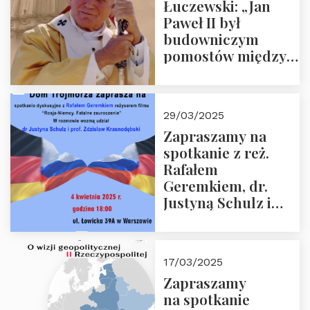
Łuczewski: „Jan
Paweł II był
budowniczym
pomostów między
sprzecznościami”
29/03/2025
Zapraszamy na
spotkanie z reż.
Rafałem
Geremkiem, dr.
Justyną Schulz i
prof. Zdzisławem
Krasnodębskim – 4
kwietnia 2025 r. –
17/03/2025
“Rosja-Niemcy…”
Zapraszamy
na spotkanie