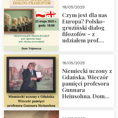
Białego, działacz
18/05/2025
społeczny, członek
Czym jest dla nas
Kapituły Nagrody
Europa? Polsko-
im. Prezydenta
gruziński dialog
Lecha
filozofów – z
Kaczyńskiego.
udziałem prof.
Wielki autorytet.
Mamuki
Beriashvili’ego, prof.
Agnieszki Nogal.
16/05/2025
Dom Trójmorza 23
Niemiecki uczony z
maja 2025 r. godz.
Gdańska. Wieczór
18:00.
pamięci profesora
Gunnara
Heinsohna. Dom
Trójmorza 16 maja
2025 r. godz. 18:00.
Zapraszamy!