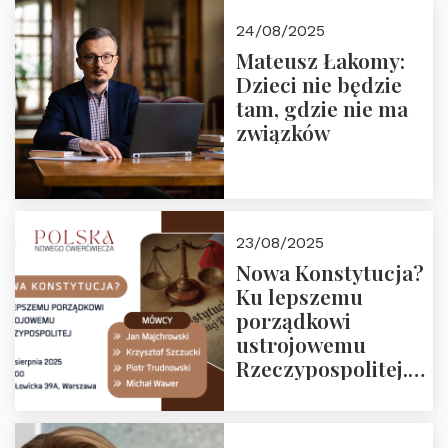
24/08/2025
Mateusz Łakomy:
Dzieci nie będzie
tam, gdzie nie ma
związków
23/08/2025
Nowa Konstytucja?
Ku lepszemu
porządkowi
ustrojowemu
Rzeczypospolitej.
Zapraszamy na
drugie spotkanie z
cyklu “Polska