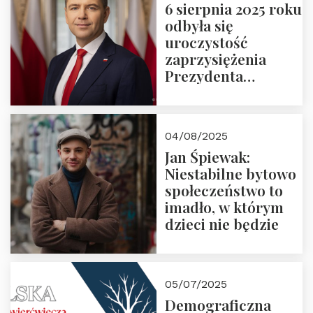
6 sierpnia 2025 roku
odbyła się
uroczystość
zaprzysiężenia
Prezydenta
Rzeczypospolitej
Polskiej Pana
Karola
04/08/2025
Nawrockiego
Jan Śpiewak:
Niestabilne bytowo
społeczeństwo to
imadło, w którym
dzieci nie będzie
05/07/2025
Demograficzna