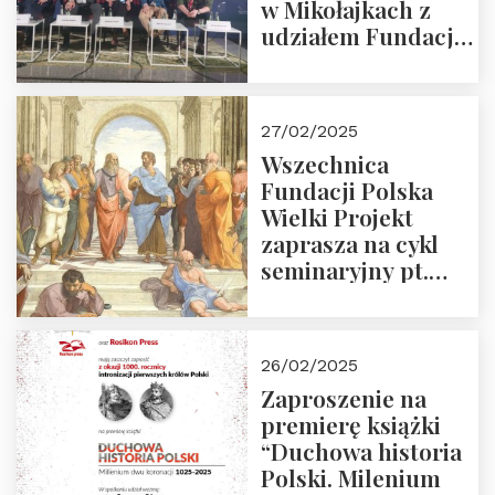
w Mikołajkach z
udziałem Fundacji
Polska Wielki
Projekt – 2025 r.
27/02/2025
Wszechnica
Fundacji Polska
Wielki Projekt
zaprasza na cykl
seminaryjny pt.
“Zapomniane
arcydzieła filozofii
europejskiej”
26/02/2025
Zaproszenie na
premierę książki
“Duchowa historia
Polski. Milenium