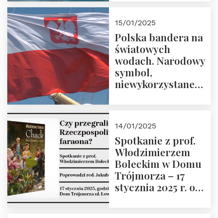
lutego 2025 r. o
godz. 18:00.
15/01/2025
Prowadzi prof.
Polska bandera na
Zbigniew
światowych
Stawrowski
wodach. Narodowy
symbol,
niewykorzystane
możliwości i
wyzwania
przyszłości
14/01/2025
Spotkanie z prof.
Włodzimierzem
Boleckim w Domu
Trójmorza – 17
stycznia 2025 r. o
godz. 18:00.
Prowadzi red. Jakub