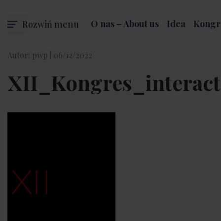
Rozwiń menu
O nas – About us
Idea
Kongr
Autor: pwp |
06/12/2022
XII_Kongres_interact