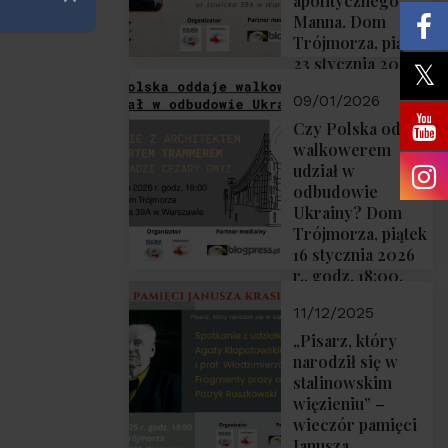
apolitycznego”
Zamknij
Manna. Dom
Trójmorza, piątek
23 stycznia 2026
r., godz. 18:00.
09/01/2026
Zapraszamy!
Czy Polska oddaje
walkowerem
udział w
odbudowie
Ukrainy? Dom
Trójmorza, piątek
16 stycznia 2026
r., godz. 18:00.
Zapraszamy!
11/12/2025
„Pisarz, który
narodził się w
stalinowskim
więzieniu” –
wieczór pamięci
Janusza