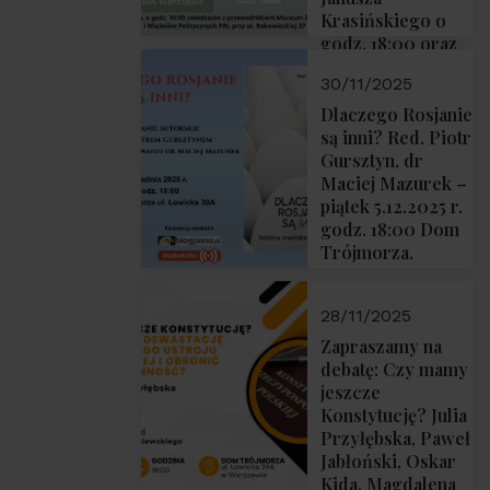
Krasińskiego o
godz. 18:00 oraz
zwiedzanie
30/11/2025
Muzeum
Żołnierzy
Dlaczego Rosjanie
Wyklętych i
są inni? Red. Piotr
Więźniów
Gursztyn, dr
Politycznych PRL
Maciej Mazurek –
o godz. 16:00 – 19
piątek 5.12.2025 r.
grudnia 2025 r.
godz. 18:00 Dom
Trójmorza.
28/11/2025
Zapraszamy na
debatę: Czy mamy
jeszcze
Konstytucję? Julia
Przyłębska, Paweł
Jabłoński, Oskar
Kida, Magdalena