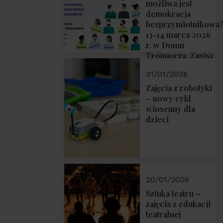
możliwa jest
demokracja
bezprzymiotnikowa
13-14 marca 2026
r. w Domu
Trójmorza. Zapisz
się!
31/01/2026
Zajęcia z robotyki
– nowy cykl
wiosenny dla
dzieci
20/01/2026
Sztuka teatru –
zajęcia z edukacji
teatralnej