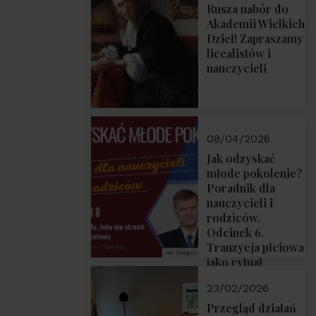
Rusza nabór do
Akademii Wielkich
Dzieł! Zapraszamy
licealistów i
nauczycieli
08/04/2026
Jak odzyskać
młode pokolenie?
Poradnik dla
nauczycieli i
rodziców.
Odcinek 6.
Tranzycja płciowa
jako rytuał
przejścia.
23/02/2026
Rozmawiają red.
Grzegorz Górny i
Przegląd działań