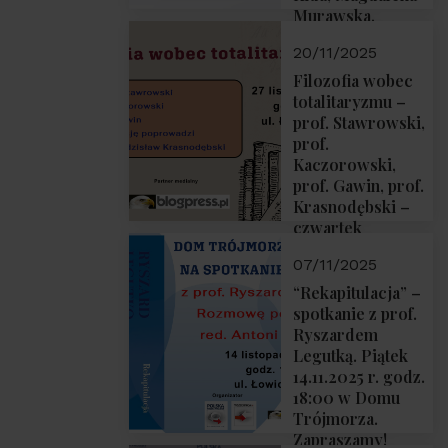
Murawska,
Przemysław
20/11/2025
Sobolewski – 4
grudnia 2025 r.
Filozofia wobec
godz. 18:00.
totalitaryzmu –
prof. Stawrowski,
prof.
Kaczorowski,
prof. Gawin, prof.
Krasnodębski –
czwartek
27.11.2025 r. godz.
07/11/2025
18:00
“Rekapitulacja” –
spotkanie z prof.
Ryszardem
Legutką. Piątek
14.11.2025 r. godz.
18:00 w Domu
Trójmorza.
Zapraszamy!