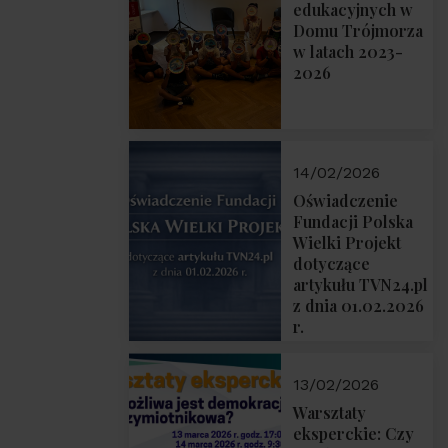
prof. Michał
edukacyjnych w
Łuczewski
Domu Trójmorza
w latach 2023-
2026
14/02/2026
Oświadczenie
Fundacji Polska
Wielki Projekt
dotyczące
artykułu TVN24.pl
z dnia 01.02.2026
r.
13/02/2026
Warsztaty
eksperckie: Czy