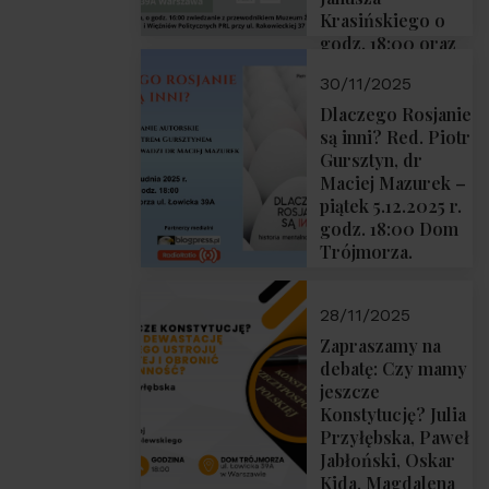
Krasińskiego o
godz. 18:00 oraz
zwiedzanie
30/11/2025
Muzeum
Żołnierzy
Dlaczego Rosjanie
Wyklętych i
są inni? Red. Piotr
Więźniów
Gursztyn, dr
Politycznych PRL
Maciej Mazurek –
o godz. 16:00 – 19
piątek 5.12.2025 r.
grudnia 2025 r.
godz. 18:00 Dom
Trójmorza.
28/11/2025
Zapraszamy na
debatę: Czy mamy
jeszcze
Konstytucję? Julia
Przyłębska, Paweł
Jabłoński, Oskar
Kida, Magdalena