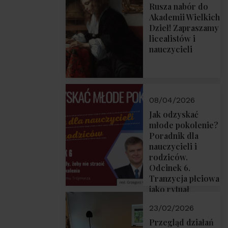
Rusza nabór do
Akademii Wielkich
Dzieł! Zapraszamy
licealistów i
nauczycieli
08/04/2026
Jak odzyskać
młode pokolenie?
Poradnik dla
nauczycieli i
rodziców.
Odcinek 6.
Tranzycja płciowa
jako rytuał
przejścia.
23/02/2026
Rozmawiają red.
Grzegorz Górny i
Przegląd działań