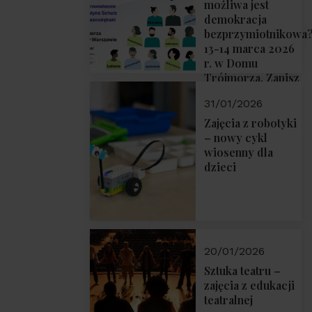
możliwa jest
demokracja
bezprzymiotnikowa
13-14 marca 2026
r. w Domu
Trójmorza. Zapisz
się!
31/01/2026
Zajęcia z robotyki
– nowy cykl
wiosenny dla
dzieci
20/01/2026
Sztuka teatru –
zajęcia z edukacji
teatralnej