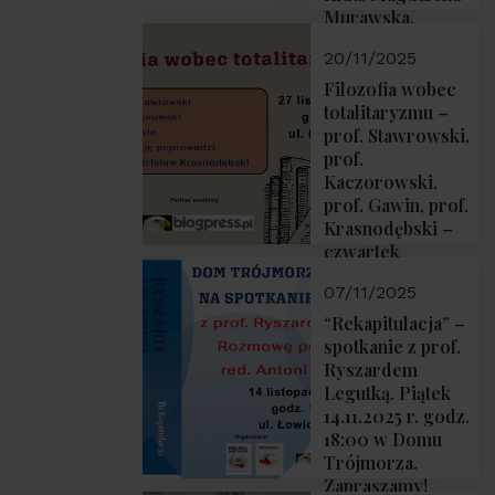
Murawska,
Przemysław
20/11/2025
Sobolewski – 4
grudnia 2025 r.
Filozofia wobec
godz. 18:00.
totalitaryzmu –
prof. Stawrowski,
prof.
Kaczorowski,
prof. Gawin, prof.
Krasnodębski –
czwartek
27.11.2025 r. godz.
07/11/2025
18:00
“Rekapitulacja” –
spotkanie z prof.
Ryszardem
Legutką. Piątek
14.11.2025 r. godz.
18:00 w Domu
Trójmorza.
Zapraszamy!