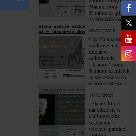
apolitycznego”
Zamknij
Manna. Dom
Trójmorza, piątek
23 stycznia 2026
r., godz. 18:00.
09/01/2026
Zapraszamy!
Czy Polska oddaje
walkowerem
udział w
odbudowie
Ukrainy? Dom
Trójmorza, piątek
16 stycznia 2026
r., godz. 18:00.
Zapraszamy!
11/12/2025
„Pisarz, który
narodził się w
stalinowskim
więzieniu” –
wieczór pamięci
Janusza