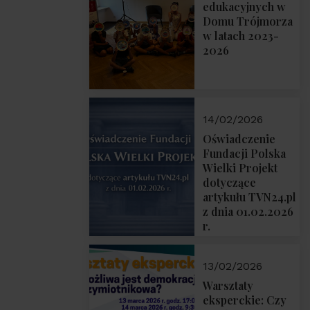
prof. Michał
edukacyjnych w
Łuczewski
Domu Trójmorza
w latach 2023-
2026
14/02/2026
Oświadczenie
Fundacji Polska
Wielki Projekt
dotyczące
artykułu TVN24.pl
z dnia 01.02.2026
r.
13/02/2026
Warsztaty
eksperckie: Czy