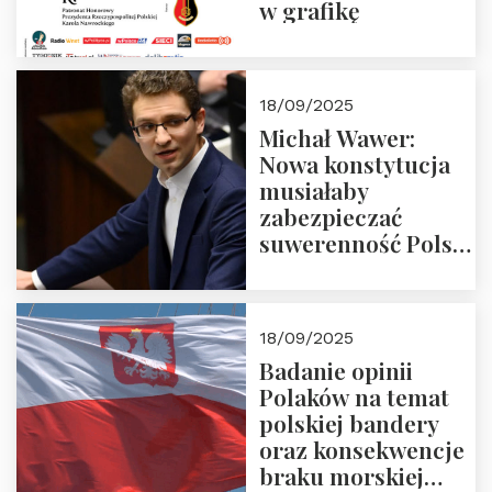
w grafikę
18/09/2025
Michał Wawer:
Nowa konstytucja
musiałaby
zabezpieczać
suwerenność Polski
i stanowić wyraz
jedności narodowej
18/09/2025
Badanie opinii
Polaków na temat
polskiej bandery
oraz konsekwencje
braku morskiej