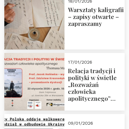
18/01/2026
Warsztaty kaligrafii
– zapisy otwarte –
zapraszamy
17/01/2026
Relacja tradycji i
polityki w świetle
„Rozważań
człowieka
apolitycznego”
Manna. Dom
Trójmorza, piątek
23 stycznia 2026 r.,
09/01/2026
godz. 18:00.