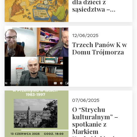
dla dzieci z
sąsiedztwa –
wesprzyj
społeczno-
edukacyjną misję
12/06/2025
Fundacji
Trzech Panów K w
Domu Trójmorza
07/06/2025
O “Strychu
kulturalnym” –
spotkanie z
Markiem