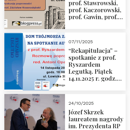
prof. Stawrowski,
godz. 18:00.
prof. Kaczorowski,
prof. Gawin, prof.
Krasnodębski –
czwartek 27.11.2025
r. godz. 18:00
07/11/2025
“Rekapitulacja” –
spotkanie z prof.
Ryszardem
Legutką. Piątek
14.11.2025 r. godz.
18:00 w Domu
Trójmorza.
Zapraszamy!
24/10/2025
Józef Skrzek
laureatem nagrody
im. Prezydenta RP