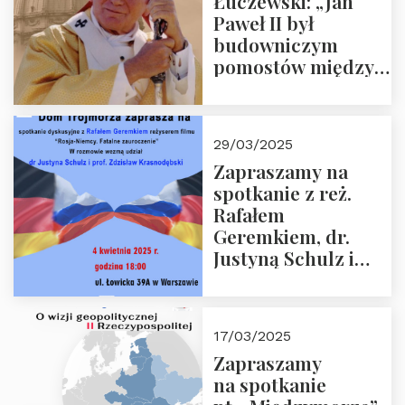
Łuczewski: „Jan
Paweł II był
budowniczym
pomostów między
sprzecznościami”
29/03/2025
Zapraszamy na
spotkanie z reż.
Rafałem
Geremkiem, dr.
Justyną Schulz i
prof. Zdzisławem
Krasnodębskim – 4
kwietnia 2025 r. –
17/03/2025
“Rosja-Niemcy…”
Zapraszamy
na spotkanie