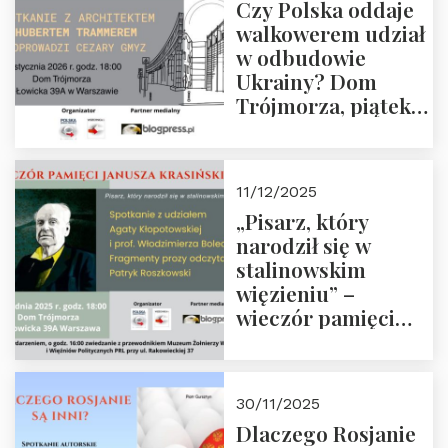
Czy Polska oddaje
Zapraszamy!
walkowerem udział
w odbudowie
Ukrainy? Dom
Trójmorza, piątek
16 stycznia 2026 r.,
godz. 18:00.
Zapraszamy!
11/12/2025
„Pisarz, który
narodził się w
stalinowskim
więzieniu” –
wieczór pamięci
Janusza
Krasińskiego o
godz. 18:00 oraz
30/11/2025
zwiedzanie
Dlaczego Rosjanie
Muzeum Żołnierzy