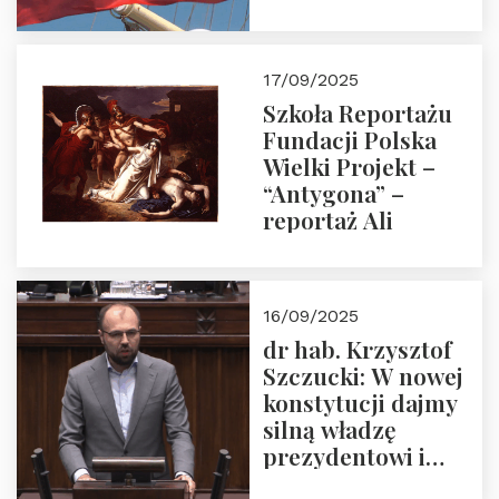
floty handlowej pod
narodową banderą
17/09/2025
Szkoła Reportażu
Fundacji Polska
Wielki Projekt –
“Antygona” –
reportaż Ali
16/09/2025
dr hab. Krzysztof
Szczucki: W nowej
konstytucji dajmy
silną władzę
prezydentowi i
pożegnajmy