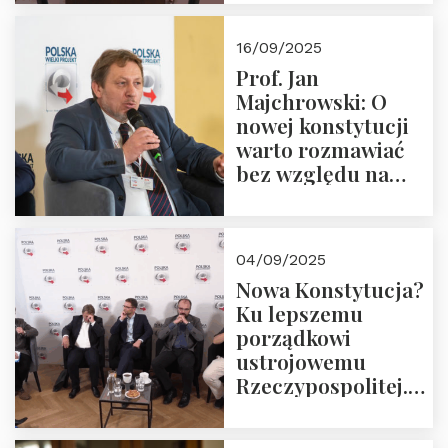
dziedzictwo
Okrągłego Stołu
16/09/2025
Prof. Jan
Majchrowski: O
nowej konstytucji
warto rozmawiać
bez względu na
rezultat
04/09/2025
Nowa Konstytucja?
Ku lepszemu
porządkowi
ustrojowemu
Rzeczypospolitej.
Zapraszamy do
obejrzenia nagrania