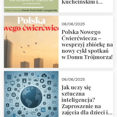
Kuchcińskim i
przyjaciółmi.
Zapraszamy 13
czerwca 2025 r. o
06/06/2025
18:00
Polska Nowego
Ćwierćwiecza –
wesprzyj zbiórkę na
nowy cykl spotkań
w Domu Trójmorza!
06/06/2025
Jak uczy się
sztuczna
inteligencja?
Zaproszenie na
zajęcia dla dzieci i