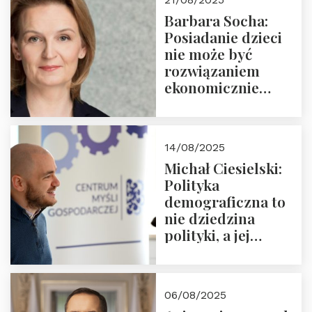
Nowego
Barbara Socha:
Ćwierćwiecza”
Posiadanie dzieci
nie może być
rozwiązaniem
ekonomicznie
nieracjonalnym
14/08/2025
Michał Ciesielski:
Polityka
demograficzna to
nie dziedzina
polityki, a jej
wymiar
06/08/2025