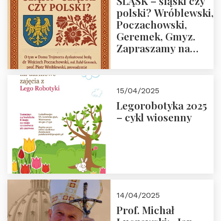
ŚLĄSK – śląski czy
polski? Wróblewski,
Poczachowski,
Geremek, Gmyz.
Zapraszamy na
spotkanie 9 maja
2025 r. o godz. 18:00
do Domu
15/04/2025
Trójmorza.
Legorobotyka 2025
– cykl wiosenny
14/04/2025
Prof. Michał