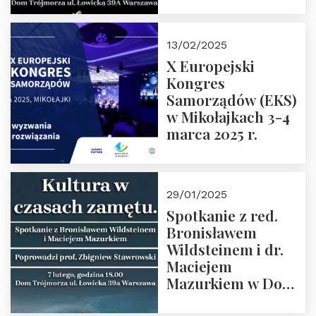
Spotkanie prowadzi
prof. Paweł
Kaczorowski.
13/02/2025
Zapraszamy
X Europejski
Kongres
Samorządów (EKS)
w Mikołajkach 3-4
marca 2025 r.
29/01/2025
Spotkanie z red.
Bronisławem
Wildsteinem i dr.
Maciejem
Mazurkiem w Domu
Trójmorza – 7