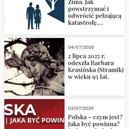
Zima. Jak
powstrzymać i
odwrócić pełzającą
katastrofę.
Zapraszamy na
pierwsze spotkanie
z cyklu “Polska
04/07/2025
Nowego
2 lipca 2025 r.
Ćwierćwiecza”
odeszła Barbara
Krasińska (Stramik)
w wieku 95 lat.
03/07/2025
Polska – czym jest?
Jaka być powinna?