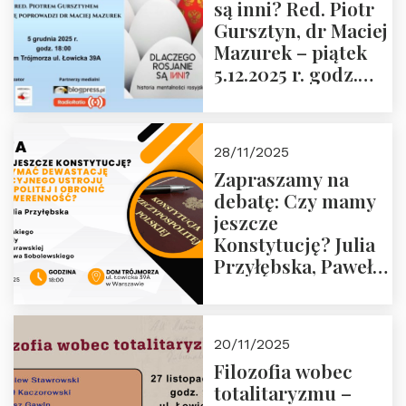
są inni? Red. Piotr
Wyklętych i
Gursztyn, dr Maciej
Więźniów
Mazurek – piątek
Politycznych PRL o
5.12.2025 r. godz.
godz. 16:00 – 19
18:00 Dom
grudnia 2025 r.
Trójmorza.
28/11/2025
Zapraszamy na
debatę: Czy mamy
jeszcze
Konstytucję? Julia
Przyłębska, Paweł
Jabłoński, Oskar
Kida, Magdalena
Murawska,
20/11/2025
Przemysław
Filozofia wobec
Sobolewski – 4
totalitaryzmu –
grudnia 2025 r.