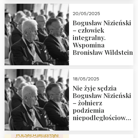
18:00. Zapraszamy!
20/05/2025
Bogusław Nizieński
– człowiek
integralny.
Wspomina
Bronisław Wildstein
18/05/2025
Nie żyje sędzia
Bogusław Nizieński
– żołnierz
podziemia
niepodległościowego
(NOW-AK), Kawaler
Orderu Orła