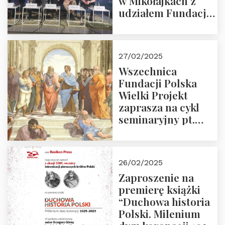
w Mikołajkach z
udziałem Fundacji
Polska Wielki
Projekt – 2025 r.
27/02/2025
Wszechnica
Fundacji Polska
Wielki Projekt
zaprasza na cykl
seminaryjny pt.
“Zapomniane
arcydzieła filozofii
europejskiej”
26/02/2025
Zaproszenie na
premierę książki
“Duchowa historia
Polski. Milenium