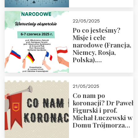
rodziców
22/05/2025
Po co jesteśmy?
Misje i cele
narodowe (Francja,
Niemcy, Rosja,
Polska).
Dwudniowe
eksperckie
warsztaty.
21/05/2025
Zapraszamy do
Co nam po
zapisów.
koronacji? Dr Paweł
Figurski i prof.
Michał Łuczewski w
Domu Trójmorza
30.05.2025 r. godz.