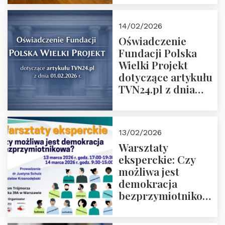
14/02/2026
Oświadczenie
Fundacji Polska
Wielki Projekt
dotyczące artykułu
TVN24.pl z dnia
01.02.2026 r.
13/02/2026
Warsztaty
eksperckie: Czy
możliwa jest
demokracja
bezprzymiotnikowa?
13-14 marca 2026 r.
w Domu Trójmorza.