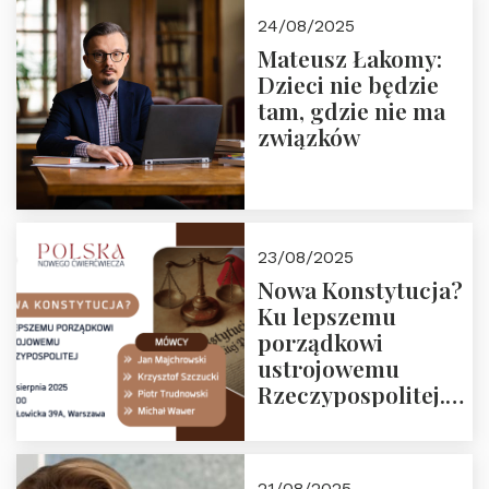
24/08/2025
Mateusz Łakomy:
Dzieci nie będzie
tam, gdzie nie ma
związków
23/08/2025
Nowa Konstytucja?
Ku lepszemu
porządkowi
ustrojowemu
Rzeczypospolitej.
Zapraszamy na
drugie spotkanie z
cyklu “Polska
21/08/2025