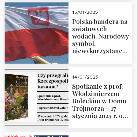
lutego 2025 r. o
godz. 18:00.
15/01/2025
Prowadzi prof.
Polska bandera na
Zbigniew
światowych
Stawrowski
wodach. Narodowy
symbol,
niewykorzystane
możliwości i
wyzwania
przyszłości
14/01/2025
Spotkanie z prof.
Włodzimierzem
Boleckim w Domu
Trójmorza – 17
stycznia 2025 r. o
godz. 18:00.
Prowadzi red. Jakub