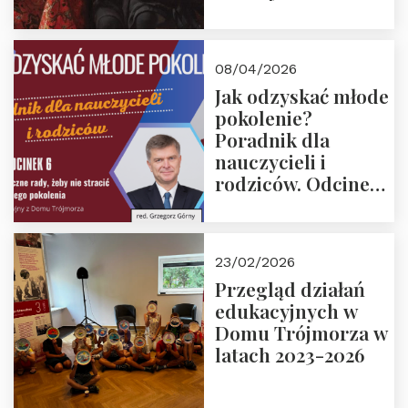
08/04/2026
Jak odzyskać młode
pokolenie?
Poradnik dla
nauczycieli i
rodziców. Odcinek
6. Tranzycja
płciowa jako rytuał
przejścia.
23/02/2026
Rozmawiają red.
Przegląd działań
Grzegorz Górny i
edukacyjnych w
prof. Michał
Domu Trójmorza w
Łuczewski
latach 2023-2026