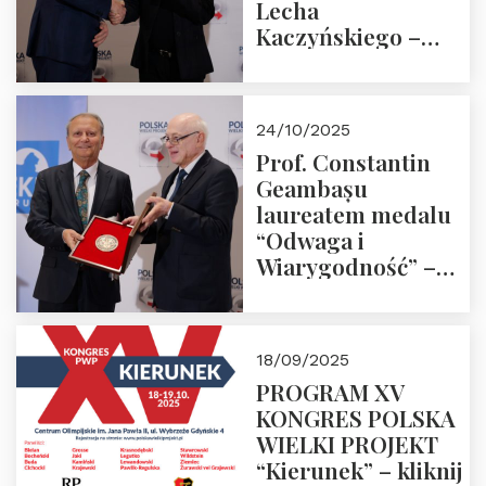
Lecha
Kaczyńskiego –
Laudacja
24/10/2025
Prof. Constantin
Geambașu
laureatem medalu
“Odwaga i
Wiarygodność” –
Laudacja
18/09/2025
PROGRAM XV
KONGRES POLSKA
WIELKI PROJEKT
“Kierunek” – kliknij