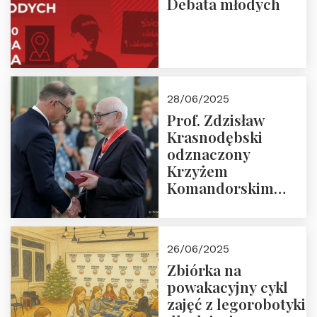
Debata młodych
28/06/2025
Prof. Zdzisław
Krasnodębski
odznaczony
Krzyżem
Komandorskim
Orderu Odrodzenia
Polski
26/06/2025
Zbiórka na
powakacyjny cykl
zajęć z legorobotyki