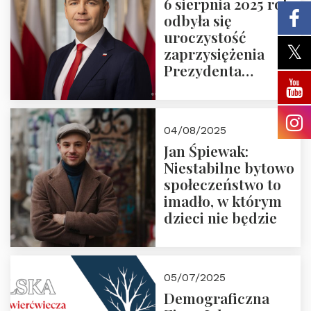
6 sierpnia 2025 roku
odbyła się
uroczystość
zaprzysiężenia
Prezydenta
Rzeczypospolitej
Polskiej Pana
Karola
04/08/2025
Nawrockiego
Jan Śpiewak:
Niestabilne bytowo
społeczeństwo to
imadło, w którym
dzieci nie będzie
05/07/2025
Demograficzna