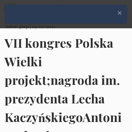
Rozwiń menu
Zamknij
Autor: pwp |
03/02/2021
VII kongres Polska
Wielki
projekt;nagroda im.
prezydenta Lecha
KaczyńskiegoAntoni