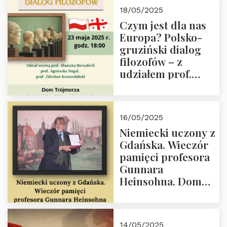
Białego, działacz
18/05/2025
społeczny, członek
Czym jest dla nas
Kapituły Nagrody
Europa? Polsko-
im. Prezydenta
gruziński dialog
Lecha
filozofów – z
Kaczyńskiego.
udziałem prof.
Wielki autorytet.
Mamuki
Beriashvili’ego, prof.
Agnieszki Nogal.
16/05/2025
Dom Trójmorza 23
Niemiecki uczony z
maja 2025 r. godz.
Gdańska. Wieczór
18:00.
pamięci profesora
Gunnara
Heinsohna. Dom
Trójmorza 16 maja
2025 r. godz. 18:00.
Zapraszamy!
14/05/2025