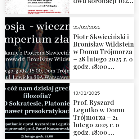
dwu koronacji 1025-
2025” autorstwa
Grzegorza
Górnego, 6 marca
25/02/2025
2025 r. godz. 17:30,
Piotr Skwieciński i
DAW ul. Miodowa
Bronisław Wildstein
17/19
w Domu Trójmorza
– 28 lutego 2025 r. o
godz. 18:00.
Zapraszamy!
13/02/2025
Prof. Ryszard
Legutko w Domu
Trójmorza – 21
lutego 2025 r. o
godz. 18:00.