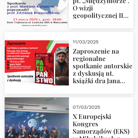
pt. „Międzymorze”.
O wizji
geopolitycznej II
Rzeczypospolitej –
21.03.2025 r. o godz.
18:00 – prof. Kornat
11/03/2025
i prof.
Zaproszenie na
Krasnodębski
regionalne
spotkanie autorskie
z dyskusją nt.
książki dra Jana
Śpiewaka
“Patopaństwo”
07/03/2025
X Europejski
Kongres
Samorządów (EKS)