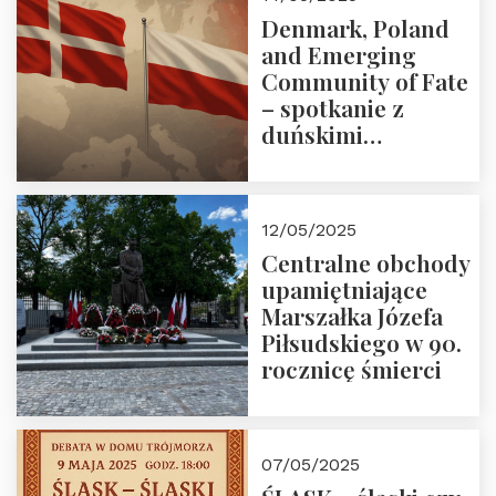
Denmark, Poland
and Emerging
Community of Fate
– spotkanie z
duńskimi
konserwatystami
młodego pokolenia
w Domu Trójmorza
12/05/2025
Centralne obchody
upamiętniające
Marszałka Józefa
Piłsudskiego w 90.
rocznicę śmierci
07/05/2025